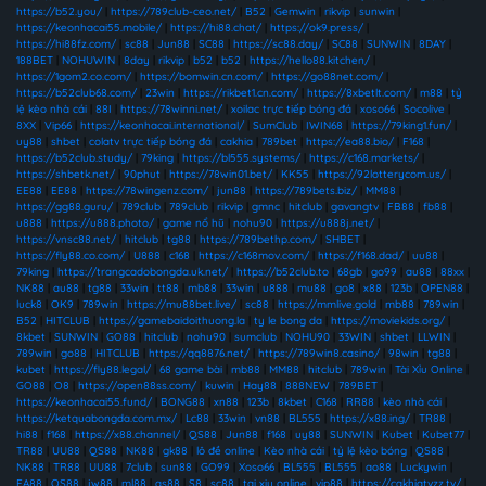
https://b52.you/
|
https://789club-ceo.net/
|
B52
|
Gemwin
|
rikvip
|
sunwin
|
https://keonhacai55.mobile/
|
https://hi88.chat/
|
https://ok9.press/
|
https://hi88fz.com/
|
sc88
|
Jun88
|
SC88
|
https://sc88.day/
|
SC88
|
SUNWIN
|
8DAY
|
188BET
|
NOHUWIN
|
8day
|
rikvip
|
b52
|
b52
|
https://hello88.kitchen/
|
https://1gom2.co.com/
|
https://bomwin.cn.com/
|
https://go88net.com/
|
https://b52club68.com/
|
23win
|
https://rikbet1.cn.com/
|
https://8xbetlt.com/
|
m88
|
tỷ
lệ kèo nhà cái
|
88I
|
https://78winni.net/
|
xoilac trực tiếp bóng đá
|
xoso66
|
Socolive
|
8XX
|
Vip66
|
https://keonhacai.international/
|
SumClub
|
IWIN68
|
https://79king1.fun/
|
uy88
|
shbet
|
colatv trực tiếp bóng đá
|
cakhia
|
789bet
|
https://ea88.bio/
|
F168
|
https://b52club.study/
|
79king
|
https://bl555.systems/
|
https://c168.markets/
|
https://shbetk.net/
|
90phut
|
https://78win01.bet/
|
KK55
|
https://92lotterycom.us/
|
EE88
|
EE88
|
https://78wingenz.com/
|
jun88
|
https://789bets.biz/
|
MM88
|
https://gg88.guru/
|
789club
|
789club
|
rikvip
|
gmnc
|
hitclub
|
gavangtv
|
FB88
|
fb88
|
u888
|
https://u888.photo/
|
game nổ hũ
|
nohu90
|
https://u888j.net/
|
https://vnsc88.net/
|
hitclub
|
tg88
|
https://789bethp.com/
|
SHBET
|
https://fly88.co.com/
|
U888
|
c168
|
https://c168mov.com/
|
https://f168.dad/
|
uu88
|
79king
|
https://trangcadobongda.uk.net/
|
https://b52club.to
|
68gb
|
go99
|
au88
|
88xx
|
NK88
|
au88
|
tg88
|
33win
|
tt88
|
mb88
|
33win
|
u888
|
mu88
|
go8
|
x88
|
123b
|
OPEN88
|
luck8
|
OK9
|
789win
|
https://mu88bet.live/
|
sc88
|
https://mmlive.gold
|
mb88
|
789win
|
B52
|
HITCLUB
|
https://gamebaidoithuong.la
|
ty le bong da
|
https://moviekids.org/
|
8kbet
|
SUNWIN
|
GO88
|
hitclub
|
nohu90
|
sumclub
|
NOHU90
|
33WIN
|
shbet
|
LLWIN
|
789win
|
go88
|
HITCLUB
|
https://qq8876.net/
|
https://789win8.casino/
|
98win
|
tg88
|
kubet
|
https://fly88.legal/
|
68 game bài
|
mb88
|
MM88
|
hitclub
|
789win
|
Tài Xỉu Online
|
GO88
|
O8
|
https://open88ss.com/
|
kuwin
|
Hay88
|
888NEW
|
789BET
|
https://keonhacai55.fund/
|
BONG88
|
xn88
|
123b
|
8kbet
|
C168
|
RR88
|
kèo nhà cái
|
https://ketquabongda.com.mx/
|
Lc88
|
33win
|
vn88
|
BL555
|
https://x88.ing/
|
TR88
|
hi88
|
f168
|
https://x88.channel/
|
QS88
|
Jun88
|
f168
|
uy88
|
SUNWIN
|
Kubet
|
Kubet77
|
TR88
|
UU88
|
QS88
|
NK88
|
gk88
|
lô đề online
|
Kèo nhà cái
|
tỷ lệ kèo bóng
|
QS88
|
NK88
|
TR88
|
UU88
|
7club
|
sun88
|
GO99
|
Xoso66
|
BL555
|
BL555
|
ao88
|
Luckywin
|
EA88
|
QS88
|
jw88
|
ml88
|
qs88
|
S8
|
sc88
|
tai xiu online
|
vip88
|
https://cakhiatvzz.tv/
|