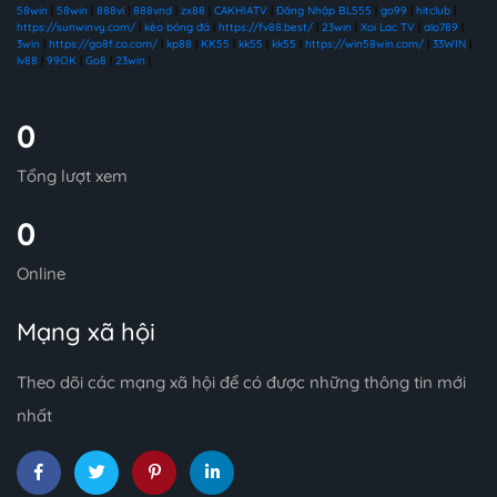
58win
|
58win
|
888vi
|
888vnd
|
zx88
|
CAKHIATV
|
Đăng Nhập BL555
|
go99
|
hitclub
|
https://sunwinvy.com/
|
kèo bóng đá
|
https://fv88.best/
|
23win
|
Xoi Lac TV
|
alo789
|
3win
|
https://go8f.co.com/
|
kp88
|
KK55
|
kk55
|
kk55
|
https://win58win.com/
|
33WIN
|
lv88
|
99OK
|
Go8
|
23win
|
0
Tổng lượt xem
0
Online
Mạng xã hội
Theo dõi các mạng xã hội để có được những thông tin mới
nhất