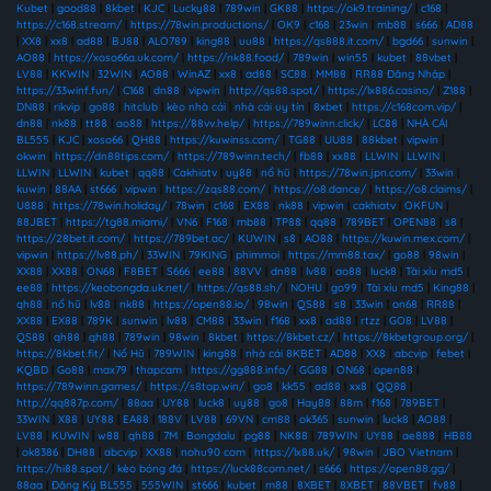
Kubet
|
good88
|
8kbet
|
KJC
|
Lucky88
|
789win
|
GK88
|
https://ok9.training/
|
c168
|
https://c168.stream/
|
https://78win.productions/
|
OK9
|
c168
|
23win
|
mb88
|
s666
|
AD88
|
XX8
|
xx8
|
ad88
|
BJ88
|
ALO789
|
king88
|
uu88
|
https://qs888.it.com/
|
bgd66
|
sunwin
|
AO88
|
https://xoso66a.uk.com/
|
https://nk88.food/
|
789win
|
win55
|
kubet
|
88vbet
|
LV88
|
KKWIN
|
32WIN
|
AO88
|
WinAZ
|
xx8
|
ad88
|
SC88
|
MM88
|
RR88 Đăng Nhập
|
https://33winf.fun/
|
C168
|
dn88
|
vipwin
|
http://qs88.spot/
|
https://lx886.casino/
|
Z188
|
DN88
|
rikvip
|
go88
|
hitclub
|
kèo nhà cái
|
nhà cái uy tín
|
8xbet
|
https://c168com.vip/
|
dn88
|
nk88
|
tt88
|
ao88
|
https://88vv.help/
|
https://789winn.click/
|
LC88
|
NHÀ CÁI
BL555
|
KJC
|
xoso66
|
QH88
|
https://kuwinss.com/
|
TG88
|
UU88
|
88kbet
|
vipwin
|
okwin
|
https://dn88tips.com/
|
https://789winn.tech/
|
fb88
|
xx88
|
LLWIN
|
LLWIN
|
LLWIN
|
LLWIN
|
kubet
|
qq88
|
Cakhiatv
|
uy88
|
nổ hũ
|
https://78win.jpn.com/
|
33win
|
kuwin
|
88AA
|
st666
|
vipwin
|
https://zqs88.com/
|
https://o8.dance/
|
https://o8.claims/
|
U888
|
https://78win.holiday/
|
78win
|
c168
|
EX88
|
nk88
|
vipwin
|
cakhiatv
|
OKFUN
|
88JBET
|
https://tg88.miami/
|
VN6
|
F168
|
mb88
|
TP88
|
qq88
|
789BET
|
OPEN88
|
s8
|
https://28bet.it.com/
|
https://789bet.ac/
|
KUWIN
|
s8
|
AO88
|
https://kuwin.mex.com/
|
vipwin
|
https://lv88.ph/
|
33WIN
|
79KING
|
phimmoi
|
https://mm88.tax/
|
go88
|
98win
|
XX88
|
XX88
|
ON68
|
F8BET
|
S666
|
ee88
|
88VV
|
dn88
|
lv88
|
ao88
|
luck8
|
Tài xỉu md5
|
ee88
|
https://keobongda.uk.net/
|
https://qs88.sh/
|
NOHU
|
go99
|
Tài xỉu md5
|
King88
|
qh88
|
nổ hũ
|
lv88
|
nk88
|
https://open88.io/
|
98win
|
QS88
|
s8
|
33win
|
on68
|
RR88
|
XX88
|
EX88
|
789K
|
sunwin
|
lv88
|
CM88
|
33win
|
f168
|
xx8
|
ad88
|
rtzz
|
GO8
|
LV88
|
QS88
|
qh88
|
qh88
|
789win
|
98win
|
8kbet
|
https://8kbet.cz/
|
https://8kbetgroup.org/
|
https://8kbet.fit/
|
Nổ Hũ
|
789WIN
|
king88
|
nhà cái 8KBET
|
AD88
|
XX8
|
abcvip
|
febet
|
KQBD
|
Go88
|
max79
|
thapcam
|
https://gg888.info/
|
GG88
|
ON68
|
open88
|
https://789winn.games/
|
https://s8top.win/
|
go8
|
kk55
|
ad88
|
xx8
|
QQ88
|
http://qq887p.com/
|
88aa
|
UY88
|
luck8
|
uy88
|
go8
|
Hay88
|
88m
|
f168
|
789BET
|
33WIN
|
X88
|
UY88
|
EA88
|
188V
|
LV88
|
69VN
|
cm88
|
ok365
|
sunwin
|
luck8
|
AO88
|
LV88
|
KUWIN
|
w88
|
qh88
|
7M
|
Bongdalu
|
pg88
|
NK88
|
789WIN
|
UY88
|
ae888
|
HB88
|
ok8386
|
DH88
|
abcvip
|
XX88
|
nohu90 com
|
https://lx88.uk/
|
98win
|
JBO Vietnam
|
https://hi88.spot/
|
kèo bóng đá
|
https://luck88com.net/
|
s666
|
https://open88.gg/
|
88aa
|
Đăng Ký BL555
|
555WIN
|
st666
|
kubet
|
m88
|
8XBET
|
8XBET
|
88VBET
|
fv88
|