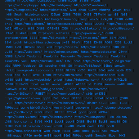
sunwin
|
https://keonhacai5.boats/
|
sv368hn.com
|
SV388
|
Kubet
|
https://alo789apk.app/
|
https://hitclub1.guru/
|
https://b52.ventures/
|
https://luongson117.tv/
|
https://8kbettt.co/
|
lv88
|
qh88
|
GO99
|
nhatvip
|
vipwin
|
tr88
|
nk88
|
56win
|
hitclub.compare
|
123bet
|
QS88
|
TG88
|
DN88
|
789WIN
|
gem88
|
fb88
|
trang chủ go88
|
tỷ lệ kèo
|
kèo bóng đá hôm nay
|
rikvip
|
vin777
|
lucky88
|
mb88
|
ao88
|
TK88
|
https://ao88.uk.net/
|
https://xoso66a.co.com/
|
nk88
|
LUCK8
|
https://ao88y.top
|
6623
|
H19.com
|
tt88
|
DN88
|
OPEN88
|
C168
|
https://xx88.uk.com/
|
https://gg88se.com/
|
PG66
|
88kbet
|
uu88
|
https://lc88.website/
|
https://vipwin.luxury/
|
au88
|
grandpashabet
|
EE88
|
https://88i.mobile/
|
https://88m.ae.org/
|
88M
|
88M
|
AO88
|
88M
|
Luck8
|
https://88aa.technology
|
jw88
|
98Win
|
TG88
|
DH88
|
AO88
|
123B
|
Luck8
|
DN88
|
Go8
|
OKWIN
|
ao88
|
x88
|
https://ao88.cx/
|
https://nk88.select/
|
tr88
|
nk88
|
uu88
|
https://vsbet.love/
|
https://soikeo.jpn.com/
|
https://gamebai.ae.org/
|
23win
|
GG88
|
LLWIN
|
Tieulamtv
|
Tieulamtv
|
Tieulamtv
|
Tieulamtv
|
Tieulamtv
|
Tieulamtv
|
Tieulamtv
|
vu88
|
https://hitclub88.net/
|
C168
|
S666
|
https://s666.holiday/
|
đá gà trực
tiếp
|
RR99
|
Vaidebet
|
S8
|
socolive
|
tk88
|
S8
|
https://fv88.food/
|
86bet
|
sunwin
|
hitclub
|
Luongsontv
|
Luongsontv
|
EE88
|
BL555
|
KK55
|
KK55
|
S666
|
s666
|
vip66
|
123b
|
ee88
|
XX8
|
AD88
|
UY88
|
UY88
|
https://s88.za.com/
|
https://hz88site.com
|
123b
|
sv388
|
qs88
|
https://vsbet.link/
|
onbet
|
https://febetvip.it.com/
|
RIKVIP
|
HITCLUB
|
GO88
|
SUNWIN
|
fabet
|
net88
|
mubet
|
AE888
|
AE888
|
o8
|
ON68
|
sunwin
|
uu88
|
88M
|
Sunwin
|
KO66
|
https://alahlyg.sa.com/
|
789win
|
https://on686.com/
|
https://on683.com/
|
F8BET
|
https://keonhacai5.com/
|
s666
|
ok8386
|
https://tylekeo88s.com/
|
qq88
|
c168
|
33win
|
BET88
|
nổ hũ
|
onbet
|
b52club
|
QS88
|
FV88
|
https://xoilac.movie/
|
https://rakhoitv.network/
|
alo789
|
GG88
|
Go88
|
LC88
|
789bet.tv
|
game bài đổi thưởng
|
kèo nhà cái 5
|
Luckywin
|
https://mobamonster.com/
|
https://on68i.com/
|
PG99
|
PG88
|
BET88
|
123bet
|
go88
|
go88
|
789bet
|
https://kubet773.com/
|
https://kubetqw.com/
|
https://mu886.pizza/
|
F168
|
ok8386
|
LX88
|
lương sơn tv
|
SV66
|
NK88
|
Luck8
|
Luck8
|
DN88
|
Bet88
|
Bet88
|
new88
|
O8
|
cf789
|
f168
|
https://on68c.com/
|
cm88
|
Jun88
|
JW88
|
cm88
|
F168
|
on68
|
https://taixiuonline.direct
|
w88
|
rikvip
|
HZ88
|
LX88
|
u888
|
jw88
|
lv88
|
98win
|
ml88.vegas
|
VIP66
|
mv66
|
ml88
|
luck8
|
S666
|
789bet
|
qq88
|
Sunwin
|
8kbet
|
MK8
|