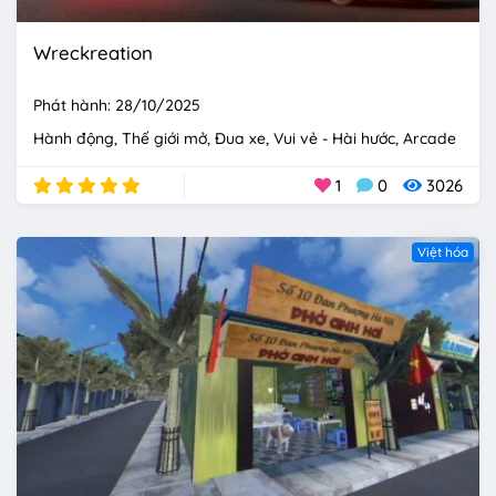
Wreckreation
Phát hành: 28/10/2025
Hành động
Thế giới mở
Đua xe
Vui vẻ - Hài hước
Arcade
1
0
3026
Việt hóa