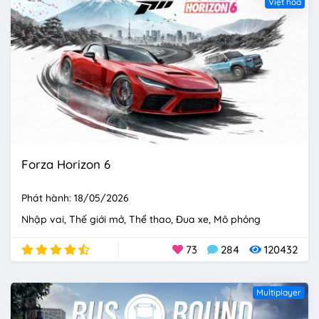
Việt hóa
Forza Horizon 6
Phát hành: 18/05/2026
Nhập vai
Thế giới mở
Thể thao
Đua xe
Mô phỏng
73
284
120432
Multiplayer