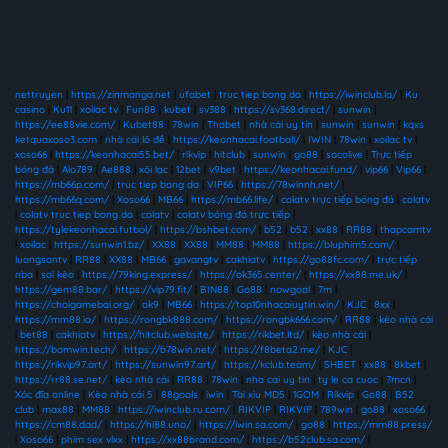
nettruyen
|
https://zinmanga.net
|
ufabet
|
truc tiep bong da
|
https://iwinclub.la/
|
Ku
casino
|
Ku11
|
xoilac tv
|
Fun88
|
kubet
|
sv388
|
https://sv368.direct/
|
sunwin
|
https://ee88vie.com/
|
Kubet88
|
78win
|
Thabet
|
nhà cái uy tín
|
sunwin
|
sunwin
|
kqxs
ketquaxoso3.com
|
nhà cái lô đề
|
https://keonhacai.football/
|
IWIN
|
78win
|
xoilac tv
|
xoso66
|
https://keonhacai55.bet/
|
rikvip
|
hitclub
|
sunwin
|
go88
|
socolive
|
Trực tiếp
bóng đá
|
Alo789
|
Ae888
|
xôi lạc
|
12bet
|
v9bet
|
https://keonhacai.fund/
|
vip66
|
Vip66
|
https://mb66p.com/
|
truc tiep bong da
|
VIP66
|
https://78winnh.net/
|
https://mb66q.com/
|
Xoso66
|
MB66
|
https://mb66.life/
|
colatv trực tiếp bóng đá
|
colatv
|
colatv truc tiep bong da
|
colatv
|
colatv bóng đá trực tiếp
|
https://tylekeonhacai.futbol/
|
https://bshbet.com/
|
b52
|
b52
|
xx88
|
RR88
|
thapcamtv
|
xoilac
|
https://sunwin1.bz/
|
XX88
|
XX88
|
MM88
|
MM88
|
https://bluphim5.com/
|
luongsontv
|
RR88
|
XX88
|
MB66
|
gavangtv
|
cakhiatv
|
https://go88fc.com/
|
trực tiếp
nba
|
soi kèo
|
https://79king.express/
|
https://ok365.center/
|
https://xx88.me.uk/
|
https://gem88.bar/
|
https://vip79.fit/
|
BIN88
|
Go88
|
nowgoal
|
7m
|
https://choigamebai.org/
|
ok9
|
MB66
|
https://top10nhacaiuytin.win/
|
KJC
|
8xx
|
https://mm88.io/
|
https://rongbk888.com/
|
https://rongbk666.com/
|
RR88
|
kèo nhà cái
|
bet88
|
cakhiatv
|
https://hitclub.website/
|
https://rikbet.ltd/
|
kèo nhà cái
|
https://bomwin.tech/
|
https://b78win.net/
|
https://f8beta2.me/
|
KJC
|
https://rikvip97.art/
|
https://sunwin97.art/
|
https://kclub.team/
|
SHBET
|
xx88
|
8kbet
|
https://rr88.se.net/
|
kèo nhà cái
|
RR88
|
78win
|
nha cai uy tin
|
ty le ca cuoc
|
7mcn
|
Xóc đĩa online
|
Kèo nhà cái 5
|
88goals
|
iwin
|
Tài xỉu MD5
|
1GOM
|
Rikvip
|
Go88
|
B52
club
|
max88
|
MM88
|
https://iwinclub.ru.com/
|
RIKVIP
|
RIKVIP
|
789win
|
go88
|
xoso66
|
https://cm88.dad/
|
https://hi88.uno/
|
https://iwin.sa.com/
|
go88
|
https://mm88.press/
|
Xoso66
|
phim sex vlxx
|
https://xx88brand.com/
|
https://b52club.sa.com/
|