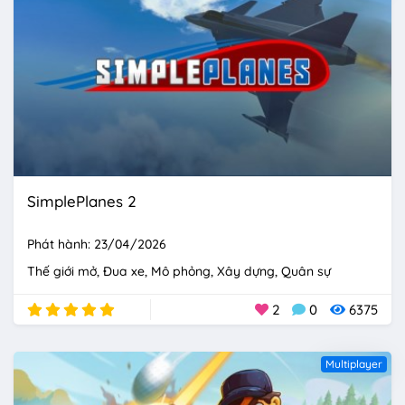
SimplePlanes 2
Phát hành: 23/04/2026
Thế giới mở
Đua xe
Mô phỏng
Xây dựng
Quân sự
2
0
6375
Multiplayer