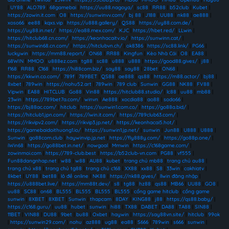
|
UY88
|
ALO789
|
68gamebai
|
https://uu88.nagoya/
|
sc88
|
RR88
|
b52club
|
Kubet
|
https://zowin.it.com
|
O8
|
https://sunwinvv.com/
|
bj 88
|
J188
|
UU88
|
nk88
|
ae888
|
xoso66
|
ee88
|
kqxs.vip
|
https://u888.gallery/
|
QS88
|
https://uy88.com.de/
|
https://uy88.in.net/
|
https://ea88.mex.com/
|
KJC
|
https://hbet.red/
|
LLwin
|
https://hitclub68.cn.com/
|
https://keonhacaitv.io/
|
https://sunwinn.cat/
|
https://sunwin68.cn.com/
|
https://hitclubvn.ch/
|
ok8386
|
https://sc88.link/
|
PG66
|
luckywin
|
https://mm88.report/
|
ON68
|
RR88
|
Kingfun
|
Kèo Nhà Cái
|
O8
|
EA88
|
68WIN
|
MMOO
|
u888ez.com
|
tg88
|
sc88
|
u888
|
u888
|
https://good88.gives/
|
j88
|
f168
|
RR88
|
C168
|
https://hi88com.biz/
|
say88
|
say88
|
28bet
|
ON68
|
https://kkwin.co.com/
|
789f
|
789BET
|
QS88
|
ae888
|
qs88
|
https://m88.actor/
|
bj88
|
8xbet
|
789win
|
https://nohu52.art
|
789win
|
789 club
|
Sunwin
|
GG88
|
NK88
|
FV88
|
Vipwin
|
EA88
|
HITCLUB
|
Go88
|
Vin88
|
https://hitclub88.studio/
|
lc88
|
uu88
|
mb88
|
23win
|
https://789bet7a.com/
|
winvn
|
Ae888
|
xocdia88
|
ao88
|
sodo66
|
https://bj88ac.com/
|
hitclub
|
https://sunwin1.com.co/
|
https://go88a.bid/
|
https://hitclub1.jpn.com/
|
https://iwin.it.com/
|
https://789club63.com/
|
https://rikvipv2.com/
|
https://rikvip3.jp.net/
|
https://keonhacai5.hot/
|
https://gamebaidoithuong1.io/
|
https://sunwin1.jp.net/
|
sunwin
|
Jun88
|
U888
|
U888
|
Sunwin
|
go88com.club
|
haywinvip.jp.net
|
https://fly888y.com/
|
https://go88p.one/
|
iWin68
|
https://go88bet.in.net/
|
nowgoal
|
Mmwin
|
https://c168game.com/
|
zowinmoi.com
|
https://789-club.best
|
https://b52club-vn.com
|
PG88
|
vf555
|
Fun88dangnhap.net
|
w88
|
w88
|
AU88
|
kubet
|
trang chủ mb88
|
trang chủ au88
|
trang chủ x88
|
trang chủ tg88
|
trang chủ c168
|
XX88
|
xx88
|
S8
|
33win
|
cakhiatv
|
8kbet
|
UY88
|
bet88
|
lô đề online
|
NK88
|
https://nk88.gives/
|
llwin đăng nhập
|
https://u888bet.live/
|
https://mm88t.dev/
|
s8
|
tg88
|
hz88
|
qs88
|
MB66
|
UU88
|
GO8
|
uu88
|
SC88
|
on68
|
BL555
|
BL555
|
BL555
|
BL555
|
cổng game hitclub
|
cổng game
sunwin
|
8XBET
|
8XBET
|
Sunwin
|
thapcam
|
8DAY
|
KING88
|
j88
|
https://qs88.baby/
|
https://c168.guru/
|
uu88
|
hubet
|
sunwin
|
hi88
|
TX88
|
DABET
|
DA88
|
TA88
|
SIN88
|
11BET
|
VIN88
|
DU88
|
9bet
|
bu88
|
Oxbet
|
haywin
|
https://say88vn.site/
|
hitclub
|
99ok
|
https://sunwin29.com/
|
nohu
|
az888
|
ug88
|
ea88
|
S666
|
789win
|
s666
|
sunwin
|