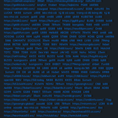
https://cakhiatv.express/
|
39bet
|
https://nhacaiuytin88.ae.org/
|
nohu90 com
|
https://go88club.ru.com/
|
kingfun
|
thabet
|
https://kqbd.mx
|
PG88
|
ok8386
|
https://cakhiatv365.com/
|
nowgoal
|
https://keonhacai5.ru.com/
|
EE88
|
nohu90
|
7m
|
LUCK8
|
NK88
|
sunwin
|
u888
|
kèo nhà cái
|
tỷ lệ cá cược
|
trang cá độ bóng đá
|
tỷ lệ
kèo nhà cái
|
sunwin
|
go88
|
cf68
|
cm88
|
u888
|
u888
|
qh88
|
KUBET88
|
UU88
|
https://on682.com/
|
Na99
|
https://llwin.you/
|
https://gg88.you/
|
BJ88
|
SV888
|
luck8
|
https://gk88-z1.com/
|
ok8386
|
ON68
|
789win
|
TK688
|
bongdalu
|
fb88
|
m88
|
win55
|
86bet
|
https://go88v2.net/
|
qs88
|
GG88
|
lv88
|
https://new88pm.com/
|
On68
|
https://gg88fun.com
|
go88
|
U888
|
Hello88
|
ABC88
|
VIPWIN
|
78WIN
|
MK8
|
on68
|
s66
|
XOSO66
|
LUCK8
|
88M
|
uy88
|
mb88
|
QS88
|
ST666
|
DN88
|
GO99
|
KO66
|
QS88
|
ok8386
|
S666
|
CAKHIATV
|
SOCOLIVE
|
33win
|
mu88
|
MB66
|
cf68
|
MK8
|
LV88
|
LV88
|
79king
|
88AA
|
BET88
|
bj88
|
888VND
|
TG88
|
188V
|
98WIN
|
https://keobongda.com/
|
febet
|
haywin
|
789club
|
go88
|
33win
|
O8
|
https://hi88.tours/
|
36WIN
|
EA88
|
8US
|
Motchill
|
TDTC
|
TD88
|
TD88
|
VLXX
|
Sex Việt
|
Heovl
|
JAV HD
|
VLXX
|
Nohu
|
NOHU
|
23win
|
https://ok9.today/
|
KK55
|
KK55
|
BL555
|
luck8
|
123b
|
ko66
|
https://hay88.org.uk/
|
BL555
|
luongsontv
|
qh88
|
789win
|
go99
|
mu88
|
bj88
|
uu88
|
DN88
|
CM88
|
bj88
|
https://xoilactv.llc/
|
luongsontv
|
OK9
|
8XBET
|
https://79king.capital/
|
shbet
|
Fun88
Thai
|
XOSO66
|
LUCKY88
|
S8
|
U888
|
dn88
|
s8
|
ae888
|
bong da 365
|
J88
|
tt88
|
QQ88
|
Sunwin
|
O8
|
O8
|
s8
|
AU88
|
s8
|
s8
|
Hubet
|
Win55
|
MM88
|
XN88
|
Cakhiatv
|
HM88
|
https://u8888.house/
|
https://e68win.net
|
ev99
|
https://c168.buzz/
|
https://fly88.in/
|
open88
|
188V
|
https://S8.today
|
NK88
|
BL555
|
KK55
|
88aa
|
Sunwin
|
https://b52club14.com/
|
KUWIN
|
NOHU
|
789win
|
https://gavangtvv.cc/
|
C168
|
lx88
|
Ae888
|
https://8xbet1.co.com/
|
https://8xbet8x.it.com/
|
98win
|
68win
|
88AA
|
AO88
|
GO99
|
LLWIN
|
GG88
|
F8BET
|
555win
|
mb88
|
AO88
|
KING88
|
LX88
|
https://8kbet.com.ph/
|
33win
|
nohu90
|
https://twin68.gr.com/
|
SV368
|
https://8kbet.cafe/
|
8kbet
|
https://shbet-okvip.uk.com/
|
https://on68info.com/
|
77ag
|
https://gavangtv.global/
|
xoso66
|
GO8
|
U88
|
789win
|
https://mitomtv.cx/
|
LC88
|
lô đề
online
|
xoso66
|
kèo nhà cái
|
789WIN
|
rs88
|
QH888
|
http://go99me.com/
|
8xx
|
https://58win1.info/
|
tv88
|
https://socolive.ai/
|
https://keonhacai555.us.com/
|
https://keonhacai55.ws/
|
http://hitclub1.ac/
|
https://iwinclub8.com/
|