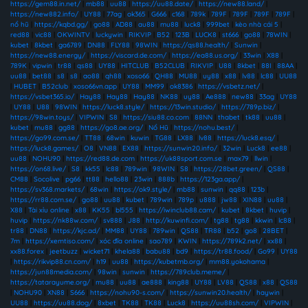
https://gem88.in.net/
|
mb88
|
uu88
|
https://uu88.date/
|
https://new88.land/
|
https://new882.info/
|
UY88
|
77ag
|
ok365
|
G666
|
c168
|
789k
|
789F
|
789F
|
789F
|
789F
|
nổ hũ
|
https://kqbd.gg/
|
go88
|
AD88
|
au88
|
mu88
|
luck8
|
999bet
|
kèo nhà cái 5
|
red88
|
vic88
|
OKWINTV
|
luckywin
|
RIKVIP
|
B52
|
123B
|
LUCK8
|
st666
|
go88
|
78WIN
|
kubet
|
8kbet
|
ga6789
|
DN88
|
FLY88
|
98WIN
|
https://qs88.health/
|
Sunwin
|
https://new88.energy/
|
https://viscard.de.com/
|
https://ea88.us.org/
|
33win
|
X88
|
789K
|
vipwin
|
tr88
|
qs88
|
UY88
|
HITCLUB
|
B52CLUB
|
RIKVIP
|
U88
|
8kbet
|
88I
|
88AA
|
uu88
|
bet88
|
s8
|
s8
|
ao88
|
qh88
|
xoso66
|
QH88
|
MU88
|
uy88
|
x88
|
lv88
|
lc88
|
UU88
|
HUBET
|
B52club
|
xoso66vn.app
|
UY88
|
MM99
|
ok8386
|
https://vsbetz.net/
|
https://vsbet365.io/
|
Hay88
|
Hay88
|
Hay88
|
NK88
|
uy88
|
Ae888
|
new88
|
33ag
|
UY88
|
UY88
|
U88
|
98WIN
|
https://luck8.style/
|
https://13win.studio/
|
https://789p.biz/
|
https://98win.toys/
|
VIPWIN
|
S8
|
https://siu88.co.com
|
88NN
|
thabet
|
tk88
|
uu88
|
kubet
|
mu88
|
gg88
|
https://go8.ae.org/
|
Nổ Hũ
|
https://nohu.best/
|
https://go99.com.se/
|
TT88
|
68win
|
kuwin
|
TG88
|
LX88
|
lv88
|
https://luck8.esq/
|
https://luck8.games/
|
O8
|
VN88
|
EX88
|
https://sunwin20.info/
|
32win
|
Luck8
|
ee88
|
uu88
|
NOHU90
|
https://red88.de.com
|
https://uk88sport.com.se
|
max79
|
llwin
|
https://on68.live/
|
S8
|
kk55
|
lc88
|
789win
|
98WIN
|
S8
|
https://28bet.green/
|
QS88
|
CM88
|
Socolive
|
pg66
|
tt88
|
hello88
|
23win
|
888b
|
https://123ga.app/
|
https://sv368.markets/
|
68win
|
https://ok9.style/
|
mb88
|
sunwin
|
qq88
|
123b
|
https://rr88.com.se/
|
go88
|
uu88
|
kubet
|
789win
|
789p
|
u888
|
jw88
|
XIN88
|
uu88
|
X88
|
Tài xỉu online
|
x88
|
KK55
|
bl555
|
https://iwinclub88.cam/
|
kubet
|
8kbet
|
huvip
|
huvip
|
https://nk88w.com/
|
sv888
|
J88
|
http://kuwinfi.com/
|
tg88
|
tg88
|
kkwin
|
lc88
|
tr88
|
DN88
|
https://kjc.ad/
|
MM88
|
UY88
|
789win
|
QS88
|
TR88
|
b52
|
go8
|
28BET
|
7m
|
https://xemtiso.com/
|
xóc đĩa online
|
sao789
|
KWIN
|
https://789k2.net/
|
xx88
|
xx88.forex
|
jeetbuzz
|
wicket71
|
khela88
|
babu88
|
bd9
|
https://tr88.food/
|
Go99
|
UY88
|
https://rikvip88.cn.com/
|
h19
|
uu88
|
https://kubetmb.org/
|
mm88.yokohama
|
https://jun88media.com/
|
98win
|
sunwin
|
https://789club.meme/
|
https://tatarayume.org/
|
mu88
|
uu88
|
ae888
|
king88
|
UY88
|
LV88
|
QS88
|
x88
|
QS88
|
NOHU90
|
XN88
|
S666
|
https://nohu90-s.com/
|
https://sunwin20.health/
|
haywin
|
UU88
|
https://uu88.dog/
|
8xbet
|
TK88
|
TK88
|
Luck8
|
https://uu88sh.com/
|
VIPWIN
|