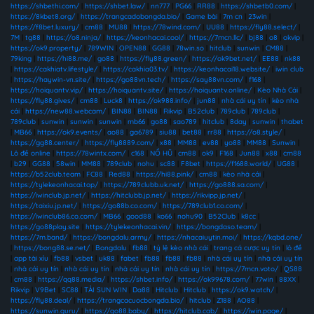
https://shbethi.com/
|
https://shbet.law/
|
nn777
|
PG66
|
RR88
|
https://shbetb0.com/
|
https://8kbet8.org/
|
https://trangcadobongda.bio/
|
Game bài
|
7m cn
|
23win
|
https://f8bet.luxury/
|
cm88
|
MU88
|
https://78wind.com/
|
UU88
|
https://fly88.select/
|
7M
|
tg88
|
https://o8.ninja/
|
https://keonhacai.cool/
|
https://7mcn.llc/
|
bj88
|
o8
|
okvip
|
https://ok9.property/
|
789WIN
|
OPEN88
|
GG88
|
78win.so
|
hitclub
|
sunwin
|
CM88
|
79king
|
https://hi88.me/
|
go88
|
https://fly88.green/
|
https://ok9bet.net/
|
EE88
|
nk88
|
https://cakhiatv.lifestyle/
|
https://cakhia03.tv/
|
https://keonhacai18.website/
|
iwin club
|
https://haywin-vn.site/
|
https://go88vn.tech/
|
https://say88vn.com/
|
f168
|
https://hoiquantv.vip/
|
https://hoiquantv.site/
|
https://hoiquantv.online/
|
Kèo Nhà Cái
|
https://fly88.gives/
|
cm88
|
Luck8
|
https://ok988.info/
|
jun88
|
nhà cái uy tín
|
kèo nhà
cái
|
https://new88.webcam/
|
BIN88
|
BIN88
|
Rikvip
|
B52club
|
789club
|
789club
|
789club
|
sunwin
|
sunwin
|
sunwin
|
mb66
|
go88
|
sao789
|
hitclub
|
8day
|
sunwin
|
thabet
|
MB66
|
https://ok9.events/
|
ao88
|
ga6789
|
siu88
|
bet88
|
rr88
|
https://o8.style/
|
https://gg88.center/
|
https://fly8889.com/
|
x88
|
MM88
|
ev88
|
yo88
|
MM88
|
Sunwin
|
Lô đề online
|
https://78wintx.com/
|
c168
|
NỔ HŨ
|
cm88
|
ok9
|
F168
|
Jun88
|
x88
|
cm88
|
b29
|
GG88
|
58win
|
MM88
|
789club
|
nohu
|
sc88
|
F8bet
|
https://f1688.world/
|
UG88
|
https://b52club.team
|
FC88
|
Red88
|
https://hi88.pink/
|
cm88
|
kèo nhà cái
|
https://tylekeonhacai.top/
|
https://789clubb.uk.net/
|
https://go888.sa.com/
|
https://iwinclub.jp.net/
|
https://hitclubb.jp.net/
|
https://rikvipp.jp.net/
|
https://taixiu.jp.net/
|
https://go88b.co.com/
|
https://789club1.co.com/
|
https://iwinclub86.co.com/
|
MB66
|
good88
|
ko66
|
nohu90
|
B52Club
|
k8cc
|
https://go88play.site
|
https://tylekeonhacai.vin/
|
https://bongdaso.team/
|
https://7m.band/
|
https://bongdalu.army/
|
https://nhacaiuytin.moi/
|
https://kqbd.one/
|
https://bong88.se.net/
|
Bongdalu
|
fb88
|
tỷ lệ kèo nhà cái
|
trang cá cược uy tín
|
lô đề
|
app tài xỉu
|
fb88
|
vsbet
|
uk88
|
fabet
|
fb88
|
fb88
|
fb88
|
nhà cái uy tín
|
nhà cái uy tín
|
nhà cái uy tín
|
nhà cái uy tín
|
nhà cái uy tín
|
nhà cái uy tín
|
https://7mcn.voto/
|
QS88
|
cm88
|
https://qq88.media/
|
https://shbet.info/
|
https://ok99678.com/
|
77win
|
88XX
|
Rikvip
|
V9Bet
|
SC88
|
TẢI SUN WIN
|
Da88
|
Hitclub
|
Hitclub
|
https://ok9.watch/
|
https://fly88.deal/
|
https://trangcacuocbongda.bio/
|
hitclub
|
Z188
|
AO88
|
https://sunwin.guru/
|
https://go88.baby/
|
https://hitclub.cab/
|
https://iwin.page/
|