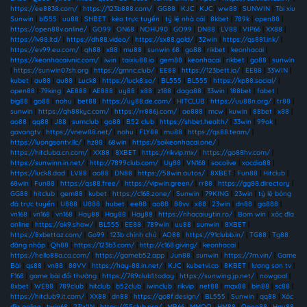
https://ee8838.com/
|
https://123b888.com/
|
GG88
|
KJC
|
KJC
|
ww88
|
SUNWIN
|
Tài xỉu
Sunwin
|
bl555
|
uu88
|
SHBET
|
kèo trực tuyến
|
tỷ lệ nhà cái
|
8kbet
|
789k
|
open88
|
https://open88v.online/
|
GO99
|
ON68
|
NOHU90
|
GO99
|
DN88
|
LV88
|
VIP66
|
XX88
|
https://lv88.ltd/
|
https://dh88.video/
|
https://sx88.gold/
|
32win
|
https://qs881.ink/
|
https://ev99.eu.com/
|
qh88
|
x88
|
mu88
|
sunwin 68
|
go88
|
rikbet
|
keonhacai
|
https://keonhacaivnic.com/
|
iwin
|
taixiu88.io
|
gem88
|
keonhacai
|
rikbet
|
go88
|
sunwin
|
https://sunwin07sh.org
|
https://gmnc.club/
|
EE88
|
https://123bett.io/
|
EE88
|
33WIN
|
kubet
|
au88
|
au88
|
Luck8
|
https://luck8.so/
|
BL555
|
BL555
|
https://kp88.social/
|
open88
|
79king
|
AE888
|
AE888
|
uy88
|
x88
|
z188
|
daga88
|
33win
|
188bet
|
fabet
|
big88
|
go88
|
nohu
|
bet88
|
https://uy88.de.com/
|
HITCLUB
|
https://uu88n.org/
|
tr88
|
sunwin
|
https://qh88kyc.com/
|
https://rr886j.com/
|
ae888
|
mcw
|
kuwin
|
88bet
|
x88
|
ao88
|
qq88
|
J88
|
sumclub
|
go88
|
B52 club
|
https://shbet.health/
|
33win
|
99ok
|
gavangtv
|
https://vnew88.net/
|
nohu
|
FLY88
|
mu88
|
https://qs88.team/
|
https://luongsontv.llc/
|
hz88
|
68win
|
https://soikeonhacai.one/
|
https://hitcluba.cn.com/
|
XX88
|
8XBET
|
https://rikvip.mx/
|
https://go88hv.com/
|
https://sunwinn.in.net/
|
http://7899club.com/
|
Uy88
|
VN168
|
socolive
|
xocdia88
|
https://luck8.dad
|
LV88
|
ao88
|
DN88
|
https://58win.autos/
|
8XBET
|
Fun88
|
Hitclub
|
68win
|
Fun88
|
https://qs88.free/
|
https://vipwin.green/
|
rr88
|
https://gg88.directory
|
GG88
|
hitclub
|
gem88
|
kubet
|
https://c168.zone/
|
Sunwin
|
79KING
|
23win
|
tỷ lệ bóng
đá trực tuyến
|
U888
|
U888
|
hubet
|
ee88
|
ao88
|
88vv
|
x88
|
23win
|
dn88
|
ga888
|
vn168
|
vn168
|
vn168
|
Hay88
|
Hay88
|
Hay88
|
https://nhacaiuytin.ro/
|
Bom win
|
xóc đĩa
online
|
https://ok9.show/
|
BL555
|
EE88
|
789win
|
uu88
|
sunwin
|
8XBET
|
https://8xbettaz.com/
|
Go99
|
123b chính chủ
|
AO88
|
https://91clubb.in/
|
TG88
|
Tg88
đăng nhập
|
Qh88
|
https://123b3.com/
|
http://c168.giving/
|
keonhacai
|
https://hello88a.co.com/
|
https://gameb52.app
|
Jun88
|
sunwin
|
https://7m.vin/
|
Game
Bài
|
qs88
|
vn88
|
88VV
|
https://hay-88.in.net/
|
KJC
|
kubetvi.co
|
8KBET
|
lương sơn tv
|
F168
|
game bài đổi thưởng
|
https://789club1.today
|
https://sunwing.jp.net/
|
nowgoal
|
8xbet
|
WE88
|
789club
|
hitclub
|
b52club
|
iwinclub
|
rikvip
|
net88
|
max88
|
bin88
|
sc88
|
https://hitclub9.it.com/
|
XX88
|
dn88
|
https://go8f.design/
|
BL555
|
Sunwin
|
qq88
|
Xóc
đĩa online
|
twin68
|
23WIN
|
https://55club.pro/
|
MB66
|
MMOO
|
HM88
|
Open88
|
Hay88