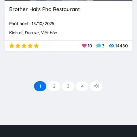
Brother Hai's Pho Restaurant
Phát hành: 18/10/2025
Kinh dị
Đua xe
Việt hóa
10
3
14480
1
2
3
4