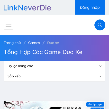
Đăng nhập
Trang chủ
Games
Đua xe
Tổng Hợp Các Game Đua Xe
Bộ lọc nâng cao
Sắp xếp
Multiplayer