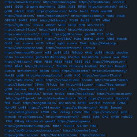
https://sunwin19.cn.com/
|
https://keonhacai.gdn/
|
https://789clubb.one/
|
iwinclub
|
bin88
|
GG88
|
tải game daominhha
|
GG88
|
XX88
|
RR88
|
https://sunwin.talk/
|
nổ hũ
|
go88
|
Hitclub
|
PG99
|
https://pg66.us.com/
|
MB66
|
Jun88
|
MB66
|
open88
|
https://f168slot.com/
|
https://open886.com/
|
https://open88.today/
|
MB66
|
Sv368
|
OPEN88
|
MM88
|
PG99
|
https://hi88s.com/
|
FLY88
|
Bet88
|
nn777
|
MB66
|
https://fly88.uno/
|
789win
|
vaobet
|
SC88
|
GO88
|
dt68
|
kèo nhà cái
|
https://sunwin99.ceo/
|
https://go88.deal/
|
https://hitclubsbs.jp.net/
|
https://keonhacai.voto/
|
GG88
|
https://gg88.co.com/
|
gem88
|
B52
|
nổ hũ
|
https://tylekeonhacai.life/
|
https://new88.biz/
|
PG88
|
Bet168
|
23win
|
RR88
|
Hitclub
|
Go88
|
Iwin
|
sunwin
|
win79
|
V9bet
|
kqbd
|
sunwin
|
33win
|
https://8kbet.org/
|
https://keonhacaitop.com/
|
https://manclub99.com/
|
Bomwin
|
https://keonhacai95.com/
|
xx88
|
go88
|
b52
|
789club
|
rikvip
|
go88
|
hitclub
|
socolive
|
nổ hũ
|
tài xỉu online
|
game bài đổi thưởng
|
b52club
|
kèo nhà cái
|
sunwin
|
iwin
|
i9bet
|
https://rr88it.com/
|
FB88
|
FB88
|
FB88
|
FB88
|
FB88
|
b52
|
https://789clubze.win/
|
RR88
|
สล็อต
|
https://luphim.com/
|
79KING
|
https://kjc.football/
|
B52 club
|
Bong88
|
Sunwin
|
xem phim fun
|
ae888
|
CM88
|
https://88aa.actor/
|
https://b52club.money/
|
Max88
|
go88
|
https://keobongda.cafe/
|
uu88
|
KJC
|
https://luongsontv23.com/
|
https://cm88.vision/
|
ee88
|
https://socolive.studio/
|
open88
|
https://new88.market/
|
https://28bet.blue/
|
78Win
|
789club
|
7m
|
https://hi88c.com/
|
https://f8bet.dental/
|
go88
|
Socolive
|
F168
|
FB88
|
socolive1 com
|
https://thienhabet.ru.com/
|
E88
|
https://www.fly888.club/
|
hitclub
|
hitclub
|
https://mu88.help/
|
https://sunwinn.za.com/
|
https://go881.jp.net/
|
https://lodeonline.gb.net/
|
Nổ hũ
|
https://bom.win/
|
Ngonclub
|
f168
|
33win
|
https://bongdalu88.co/
|
kèo nhà cái
|
net88
|
iwinclub
|
manclub
|
GMNC
|
Nohu90
|
cm88
|
https://new88.movie/
|
https://go88club4.com/
|
MM88
|
Sanclub
|
https://bet88.graphics/
|
CM88
|
C168
|
79King
|
LLWIN
|
f168
|
https://2ok9.com/
|
sc88
|
iwinclub
|
https://banca.ac/
|
https://gamebai.work/
|
Jun88
|
sc88
|
OK9
|
cm88
|
nohu90
|
F168
|
79king
|
kèo nhà cái
|
gem88
|
https://tylekeo.green/
|
https://gamebaidoithuong.you/
|
f8bet
|
789BET
|
ALO789
|
F168
|
https://top10trangcacuocbongda.com/
|
https://lodeonline2.org/
|
https://go88vn.sa.com/
|
https://taihitclub.cn.com/
|
https://sshbet.io/
|