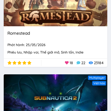
Romestead
Phát hành: 25/05/2026
Phiêu lưu
Nhập vai
Thế giới mở
Sinh tồn
Indie
18
22
23184
Multiplayer
Việt hóa