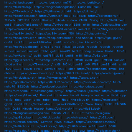
https://shbethi.com/
|
https://shbet.law/
|
nn777
|
https://shbetb0.com/
|
https://8kbet8.org/
|
https://trangcadobongda.bio/
|
Game bài
|
cm88
|
https://78wind.com/
|
https://fly88.select/
|
tk88
|
https://o8.ninja/
|
https://keonhacai.cool/
|
https://7mcn.llc/
|
bj88
|
o8
|
okvip
|
https://ok9.property/
|
789WIN
|
OPEN88
|
GG88
|
78win.so
|
hitclub
|
sunwin
|
CM88
|
79king
|
https://hi88.me/
|
go88
|
https://fly88.green/
|
https://ok9bet.net/
|
EE88
|
nk88
|
https://cakhiatv.lifestyle/
|
https://cakhia03.tv/
|
https://keonhacai18.website/
|
iwin club
|
https://haywin-vn.site/
|
https://go88vn.tech/
|
https://say88vn.com/
|
f168
|
https://hoiquantv.vip/
|
https://hoiquantv.site/
|
https://hoiquantv.online/
|
Kèo Nhà Cái
|
https://fly88.gives/
|
cm88
|
Luck8
|
https://ok988.info/
|
jun88
|
nhà cái uy tín
|
kèo nhà cái
|
https://new88.webcam/
|
BIN88
|
BIN88
|
Rikvip
|
B52club
|
789club
|
789club
|
789club
|
sunwin
|
sunwin
|
sunwin
|
mb66
|
go88
|
sao789
|
hitclub
|
8day
|
sunwin
|
thabet
|
MB66
|
https://ok9.events/
|
ao88
|
ga6789
|
siu88
|
bet88
|
rr88
|
https://o8.style/
|
https://gg88.center/
|
https://fly8889.com/
|
x88
|
MM88
|
ev88
|
yo88
|
MM88
|
Sunwin
|
Lô đề online
|
https://78wintx.com/
|
c168
|
NỔ HŨ
|
cm88
|
ok9
|
F168
|
Jun88
|
x88
|
cm88
|
b29
|
GG88
|
58win
|
MM88
|
789club
|
sc88
|
F8bet
|
https://b52club.team
|
cm88
|
kèo
nhà cái
|
https://tylekeonhacai.top/
|
https://789clubb.uk.net/
|
https://iwinclub.jp.net/
|
https://hitclubb.jp.net/
|
https://rikvipp.jp.net/
|
https://taixiu.jp.net/
|
https://go88b.co.com/
|
https://789club1.co.com/
|
https://iwinclub86.co.com/
|
MB66
|
nohu90
|
B52Club
|
https://tylekeonhacai.vin/
|
https://bongdaso.team/
|
https://7m.band/
|
https://bongdalu.army/
|
https://nhacaiuytin.moi/
|
https://kqbd.one/
|
https://bong88.se.net/
|
Bongdalu
|
tỷ lệ kèo nhà cái
|
trang cá cược uy tín
|
lô đề
|
app
tài xỉu
|
fb88
|
vsbet
|
uk88
|
fabet
|
fb88
|
fb88
|
nhà cái uy tín
|
https://7mcn.voto/
|
QS88
|
cm88
|
https://shbet.info/
|
https://ok99678.com/
|
77win
|
Rikvip
|
SC88
|
TẢI SUN
WIN
|
Da88
|
Hitclub
|
Hitclub
|
https://ok9.watch/
|
https://fly88.deal/
|
https://trangcacuocbongda.bio/
|
hitclub
|
Z188
|
AO88
|
https://sunwin.guru/
|
https://go88.baby/
|
https://hitclub.cab/
|
https://iwin.page/
|
https://b52.you/
|
https://789club-ceo.net/
|
Gemwin
|
rikvip
|
sunwin
|
https://keonhacai55.mobile/
|
https://hi88.chat/
|
https://ok9.press/
|
https://hi88fz.com/
|
sc88
|
Jun88
|
SC88
|
https://sc88.day/
|
SC88
|
188BET
|
8day
|
rikvip
|
b52
|
b52
|
https://hello88.kitchen/
|