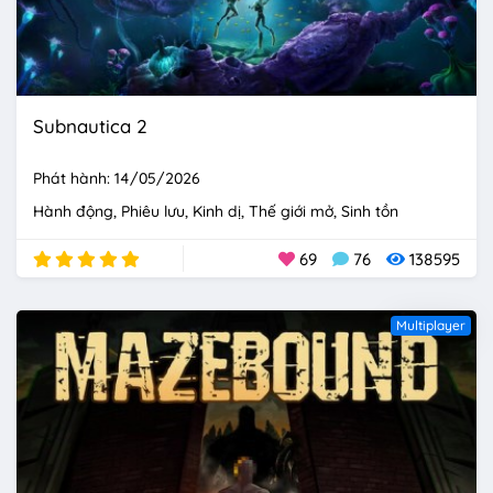
Subnautica 2
Phát hành: 14/05/2026
Hành động
Phiêu lưu
Kinh dị
Thế giới mở
Sinh tồn
69
76
138595
Multiplayer