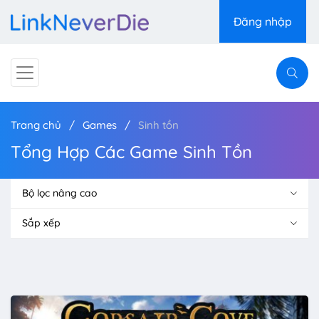
Đăng nhập
Trang chủ
Games
Sinh tồn
Tổng Hợp Các Game Sinh Tồn
Bộ lọc nâng cao
Sắp xếp