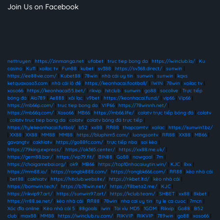
Join Us on Facebook
nettruyen
|
https://zinmanga.net
|
ufabet
|
truc tiep bong da
|
https://iwinclub.la/
|
Ku
casino
|
Ku11
|
xoilac tv
|
Fun88
|
kubet
|
sv388
|
https://sv368.direct/
|
sunwin
|
https://ee88vie.com/
|
Kubet88
|
78win
|
nhà cái uy tín
|
sunwin
|
sunwin
|
kqxs
ketquaxoso3.com
|
nhà cái lô đề
|
https://keonhacai.football/
|
IWIN
|
78win
|
xoilac tv
|
xoso66
|
https://keonhacai55.bet/
|
rikvip
|
hitclub
|
sunwin
|
go88
|
socolive
|
Trực tiếp
bóng đá
|
Alo789
|
Ae888
|
xôi lạc
|
v9bet
|
https://keonhacai.fund/
|
vip66
|
Vip66
|
https://mb66p.com/
|
truc tiep bong da
|
VIP66
|
https://78winnh.net/
|
https://mb66q.com/
|
Xoso66
|
MB66
|
https://mb66.life/
|
colatv trực tiếp bóng đá
|
colatv
|
colatv truc tiep bong da
|
colatv
|
colatv bóng đá trực tiếp
|
https://tylekeonhacai.futbol/
|
b52
|
xx88
|
RR88
|
thapcamtv
|
xoilac
|
https://sunwin1.bz/
|
XX88
|
XX88
|
MM88
|
MM88
|
https://bluphim5.com/
|
luongsontv
|
RR88
|
XX88
|
MB66
|
gavangtv
|
cakhiatv
|
https://go88fc.com/
|
trực tiếp nba
|
soi kèo
|
https://79king.express/
|
https://ok365.center/
|
https://xx88.me.uk/
|
https://gem88.bar/
|
https://vip79.fit/
|
BIN88
|
Go88
|
nowgoal
|
7m
|
https://choigamebai.org/
|
ok9
|
MB66
|
https://top10nhacaiuytin.win/
|
KJC
|
8xx
|
https://mm88.io/
|
https://rongbk888.com/
|
https://rongbk666.com/
|
RR88
|
kèo nhà cái
|
bet88
|
cakhiatv
|
https://hitclub.website/
|
https://rikbet.ltd/
|
kèo nhà cái
|
https://bomwin.tech/
|
https://b78win.net/
|
https://f8beta2.me/
|
KJC
|
https://rikvip97.art/
|
https://sunwin97.art/
|
https://kclub.team/
|
SHBET
|
xx88
|
8kbet
|
https://rr88.se.net/
|
kèo nhà cái
|
RR88
|
78win
|
nha cai uy tin
|
ty le ca cuoc
|
7mcn
|
Xóc đĩa online
|
Kèo nhà cái 5
|
88goals
|
iwin
|
Tài xỉu MD5
|
1GOM
|
Rikvip
|
Go88
|
B52
club
|
max88
|
MM88
|
https://iwinclub.ru.com/
|
RIKVIP
|
RIKVIP
|
789win
|
go88
|
xoso66
|