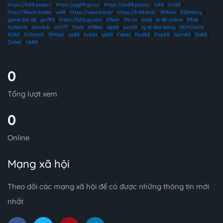
https://lc88.poker/
|
https://pg99.guru/
|
https://ee88.press/
|
lc88
|
UU88
|
http://98win.locker
|
w88
|
https://vipwin.krd/
|
https://tr88.krd/
|
789win
|
92lottery
|
game bài 68
|
go789
|
https://b52.gr.com
|
23win
|
7m cn
|
ko66
|
lô đề online
|
99ok
|
SUNWIN
|
Sanclub
|
vin777
|
7club
|
V9Bet
|
vip88
|
sun88
|
tỷ lệ kèo bóng
|
NOHUWIN
|
8DAY
|
SUNWIN
|
789bet
|
qs88
|
hubet
|
gk88
|
Fabet
|
Red88
|
Five88
|
Gem88
|
Da88
|
Oxbet
|
Uk88
|
0
Tổng lượt xem
0
Online
Mạng xã hội
Theo dõi các mạng xã hội để có được những thông tin mới
nhất