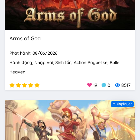
Arms of God
Phát hành: 08/06/2026
Hành động
Nhập vai
Sinh tồn
Action Roguelike
Bullet
Heaven
19
0
8517
Multiplayer