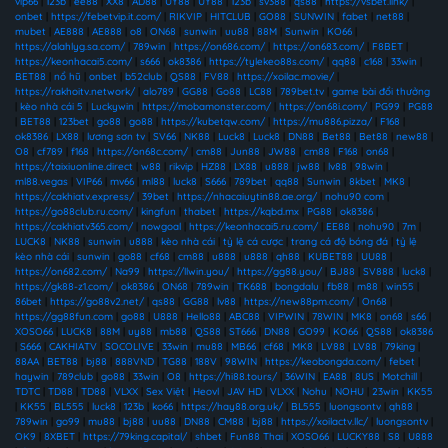
vip66
|
123b
|
ee88
|
XX8
|
AD88
|
UY88
|
UY88
|
123b
|
sv388
|
qs88
|
https://vsbet.link/
|
onbet
|
https://febetvip.it.com/
|
RIKVIP
|
HITCLUB
|
GO88
|
SUNWIN
|
fabet
|
net88
|
mubet
|
AE888
|
AE888
|
o8
|
ON68
|
sunwin
|
uu88
|
88M
|
Sunwin
|
KO66
|
https://alahlyg.sa.com/
|
789win
|
https://on686.com/
|
https://on683.com/
|
F8BET
|
https://keonhacai5.com/
|
s666
|
ok8386
|
https://tylekeo88s.com/
|
qq88
|
c168
|
33win
|
BET88
|
nổ hũ
|
onbet
|
b52club
|
QS88
|
FV88
|
https://xoilac.movie/
|
https://rakhoitv.network/
|
alo789
|
GG88
|
Go88
|
LC88
|
789bet.tv
|
game bài đổi thưởng
|
kèo nhà cái 5
|
Luckywin
|
https://mobamonster.com/
|
https://on68i.com/
|
PG99
|
PG88
|
BET88
|
123bet
|
go88
|
go88
|
https://kubetqw.com/
|
https://mu886.pizza/
|
F168
|
ok8386
|
LX88
|
lương sơn tv
|
SV66
|
NK88
|
Luck8
|
Luck8
|
DN88
|
Bet88
|
Bet88
|
new88
|
O8
|
cf789
|
f168
|
https://on68c.com/
|
cm88
|
Jun88
|
JW88
|
cm88
|
F168
|
on68
|
https://taixiuonline.direct
|
w88
|
rikvip
|
HZ88
|
LX88
|
u888
|
jw88
|
lv88
|
98win
|
ml88.vegas
|
VIP66
|
mv66
|
ml88
|
luck8
|
S666
|
789bet
|
qq88
|
Sunwin
|
8kbet
|
MK8
|
https://cakhiatv.express/
|
39bet
|
https://nhacaiuytin88.ae.org/
|
nohu90 com
|
https://go88club.ru.com/
|
kingfun
|
thabet
|
https://kqbd.mx
|
PG88
|
ok8386
|
https://cakhiatv365.com/
|
nowgoal
|
https://keonhacai5.ru.com/
|
EE88
|
nohu90
|
7m
|
LUCK8
|
NK88
|
sunwin
|
u888
|
kèo nhà cái
|
tỷ lệ cá cược
|
trang cá độ bóng đá
|
tỷ lệ
kèo nhà cái
|
sunwin
|
go88
|
cf68
|
cm88
|
u888
|
u888
|
qh88
|
KUBET88
|
UU88
|
https://on682.com/
|
Na99
|
https://llwin.you/
|
https://gg88.you/
|
BJ88
|
SV888
|
luck8
|
https://gk88-z1.com/
|
ok8386
|
ON68
|
789win
|
TK688
|
bongdalu
|
fb88
|
m88
|
win55
|
86bet
|
https://go88v2.net/
|
qs88
|
GG88
|
lv88
|
https://new88pm.com/
|
On68
|
https://gg88fun.com
|
go88
|
U888
|
Hello88
|
ABC88
|
VIPWIN
|
78WIN
|
MK8
|
on68
|
s66
|
XOSO66
|
LUCK8
|
88M
|
uy88
|
mb88
|
QS88
|
ST666
|
DN88
|
GO99
|
KO66
|
QS88
|
ok8386
|
S666
|
CAKHIATV
|
SOCOLIVE
|
33win
|
mu88
|
MB66
|
cf68
|
MK8
|
LV88
|
LV88
|
79king
|
88AA
|
BET88
|
bj88
|
888VND
|
TG88
|
188V
|
98WIN
|
https://keobongda.com/
|
febet
|
haywin
|
789club
|
go88
|
33win
|
O8
|
https://hi88.tours/
|
36WIN
|
EA88
|
8US
|
Motchill
|
TDTC
|
TD88
|
TD88
|
VLXX
|
Sex Việt
|
Heovl
|
JAV HD
|
VLXX
|
Nohu
|
NOHU
|
23win
|
KK55
|
KK55
|
BL555
|
luck8
|
123b
|
ko66
|
https://hay88.org.uk/
|
BL555
|
luongsontv
|
qh88
|
789win
|
go99
|
mu88
|
bj88
|
uu88
|
DN88
|
CM88
|
bj88
|
https://xoilactv.llc/
|
luongsontv
|
OK9
|
8XBET
|
https://79king.capital/
|
shbet
|
Fun88 Thai
|
XOSO66
|
LUCKY88
|
S8
|
U888