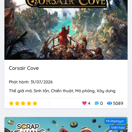
Corsair Cove
Phát hành: 31/07/2026
Thế giới mở
Sinh tồn
Chiến thuật
Mô phỏng
Xây dựng
4
0
5089
Multiplayer
Việt hóa