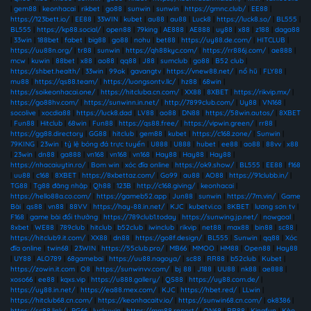
|
gem88
|
keonhacai
|
rikbet
|
go88
|
sunwin
|
sunwin
|
https://gmnc.club/
|
EE88
|
https://123bett.io/
|
EE88
|
33WIN
|
kubet
|
au88
|
au88
|
Luck8
|
https://luck8.so/
|
BL555
|
BL555
|
https://kp88.social/
|
open88
|
79king
|
AE888
|
AE888
|
uy88
|
x88
|
z188
|
daga88
|
33win
|
188bet
|
fabet
|
big88
|
go88
|
nohu
|
bet88
|
https://uy88.de.com/
|
HITCLUB
|
https://uu88n.org/
|
tr88
|
sunwin
|
https://qh88kyc.com/
|
https://rr886j.com/
|
ae888
|
mcw
|
kuwin
|
88bet
|
x88
|
ao88
|
qq88
|
J88
|
sumclub
|
go88
|
B52 club
|
https://shbet.health/
|
33win
|
99ok
|
gavangtv
|
https://vnew88.net/
|
nổ hũ
|
FLY88
|
mu88
|
https://qs88.team/
|
https://luongsontv.llc/
|
hz88
|
68win
|
https://soikeonhacai.one/
|
https://hitcluba.cn.com/
|
XX88
|
8XBET
|
https://rikvip.mx/
|
https://go88hv.com/
|
https://sunwinn.in.net/
|
http://7899club.com/
|
Uy88
|
VN168
|
socolive
|
xocdia88
|
https://luck8.dad
|
LV88
|
ao88
|
DN88
|
https://58win.autos/
|
8XBET
|
Fun88
|
Hitclub
|
68win
|
Fun88
|
https://qs88.free/
|
https://vipwin.green/
|
rr88
|
https://gg88.directory
|
GG88
|
hitclub
|
gem88
|
kubet
|
https://c168.zone/
|
Sunwin
|
79KING
|
23win
|
tỷ lệ bóng đá trực tuyến
|
U888
|
U888
|
hubet
|
ee88
|
ao88
|
88vv
|
x88
|
23win
|
dn88
|
ga888
|
vn168
|
vn168
|
vn168
|
Hay88
|
Hay88
|
Hay88
|
https://nhacaiuytin.ro/
|
Bom win
|
xóc đĩa online
|
https://ok9.show/
|
BL555
|
EE88
|
f168
|
uu88
|
c168
|
8XBET
|
https://8xbettaz.com/
|
Go99
|
au88
|
AO88
|
https://91clubb.in/
|
TG88
|
Tg88 đăng nhập
|
Qh88
|
123B
|
http://c168.giving/
|
keonhacai
|
https://hello88a.co.com/
|
https://gameb52.app
|
Jun88
|
sunwin
|
https://7m.vin/
|
Game
Bài
|
qs88
|
vn88
|
88VV
|
https://hay-88.in.net/
|
KJC
|
kubetvi.co
|
8KBET
|
lương sơn tv
|
F168
|
game bài đổi thưởng
|
https://789club1.today
|
https://sunwing.jp.net/
|
nowgoal
|
8xbet
|
WE88
|
789club
|
hitclub
|
b52club
|
iwinclub
|
rikvip
|
net88
|
max88
|
bin88
|
sc88
|
https://hitclub9.it.com/
|
XX88
|
dn88
|
https://go8f.design/
|
BL555
|
Sunwin
|
qq88
|
Xóc
đĩa online
|
twin68
|
23WIN
|
https://55club.pro/
|
MB66
|
MMOO
|
HM88
|
Open88
|
Hay88
|
UY88
|
ALO789
|
68gamebai
|
https://uu88.nagoya/
|
sc88
|
RR88
|
b52club
|
Kubet
|
https://zowin.it.com
|
O8
|
https://sunwinvv.com/
|
bj 88
|
J188
|
UU88
|
nk88
|
ae888
|
xoso66
|
ee88
|
kqxs.vip
|
https://u888.gallery/
|
QS88
|
https://uy88.com.de/
|
https://uy88.in.net/
|
https://ea88.mex.com/
|
KJC
|
https://hbet.red/
|
LLwin
|
https://hitclub68.cn.com/
|
https://keonhacaitv.io/
|
https://sunwin68.cn.com/
|
ok8386
|
https://sc88.link/
|
PG66
|
luckywin
|
https://mm88.report/
|
ON68
|
RR88
|
Kingfun
|
Kèo