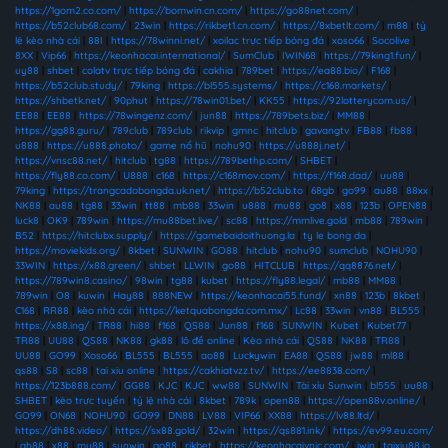
https://1gom2.co.com/
|
https://bomwin.cn.com/
|
https://go88net.com/
|
https://b52club68.com/
|
23win
|
https://rikbet1.cn.com/
|
https://8xbetlt.com/
|
m88
|
tỷ
lệ kèo nhà cái
|
88I
|
https://78winni.net/
|
xoilac trực tiếp bóng đá
|
xoso66
|
Socolive
|
8XX
|
Vip66
|
https://keonhacai.international/
|
SumClub
|
IWIN68
|
https://79king1.fun/
|
uy88
|
shbet
|
colatv trực tiếp bóng đá
|
cakhia
|
789bet
|
https://ea88.bio/
|
F168
|
https://b52club.study/
|
79king
|
https://bl555.systems/
|
https://c168.markets/
|
https://shbetk.net/
|
90phut
|
https://78win01.bet/
|
KK55
|
https://92lotterycom.us/
|
EE88
|
EE88
|
https://78wingenz.com/
|
jun88
|
https://789bets.biz/
|
MM88
|
https://gg88.guru/
|
789club
|
789club
|
rikvip
|
gmnc
|
hitclub
|
gavangtv
|
FB88
|
fb88
|
u888
|
https://u888.photo/
|
game nổ hũ
|
nohu90
|
https://u888j.net/
|
https://vnsc88.net/
|
hitclub
|
tg88
|
https://789bethp.com/
|
SHBET
|
https://fly88.co.com/
|
U888
|
c168
|
https://c168mov.com/
|
https://f168.dad/
|
uu88
|
79king
|
https://trangcadobongda.uk.net/
|
https://b52club.to
|
68gb
|
go99
|
au88
|
88xx
|
NK88
|
au88
|
tg88
|
33win
|
tt88
|
mb88
|
33win
|
u888
|
mu88
|
go8
|
x88
|
123b
|
OPEN88
|
luck8
|
OK9
|
789win
|
https://mu88bet.live/
|
sc88
|
https://mmlive.gold
|
mb88
|
789win
|
B52
|
https://hitclubx.supply/
|
https://gamebaidoithuong.la
|
ty le bong da
|
https://moviekids.org/
|
8kbet
|
SUNWIN
|
GO88
|
hitclub
|
nohu90
|
sumclub
|
NOHU90
|
33WIN
|
https://x88.green/
|
shbet
|
LLWIN
|
go88
|
HITCLUB
|
https://qq8876.net/
|
https://789win8.casino/
|
98win
|
tg88
|
kubet
|
https://fly88.legal/
|
mb88
|
MM88
|
789win
|
O8
|
kuwin
|
Hay88
|
888NEW
|
https://keonhacai55.fund/
|
xn88
|
123b
|
8kbet
|
C168
|
RR88
|
kèo nhà cái
|
https://ketquabongda.com.mx/
|
Lc88
|
33win
|
vn88
|
BL555
|
https://x88.ing/
|
TR88
|
hi88
|
f168
|
QS88
|
Jun88
|
f168
|
SUNWIN
|
Kubet
|
Kubet77
|
TR88
|
UU88
|
QS88
|
NK88
|
gk88
|
lô đề online
|
Kèo nhà cái
|
QS88
|
NK88
|
TR88
|
UU88
|
GO99
|
Xoso66
|
BL555
|
BL555
|
ao88
|
Luckywin
|
EA88
|
QS88
|
jw88
|
ml88
|
qs88
|
S8
|
sc88
|
tai xiu online
|
https://cakhiatvzz.tv/
|
https://ee8838.com/
|
https://123b888.com/
|
GG88
|
KJC
|
KJC
|
ww88
|
SUNWIN
|
Tài xỉu Sunwin
|
bl555
|
uu88
|
SHBET
|
kèo trực tuyến
|
tỷ lệ nhà cái
|
8kbet
|
789k
|
open88
|
https://open88v.online/
|
GO99
|
ON68
|
NOHU90
|
GO99
|
DN88
|
LV88
|
VIP66
|
XX88
|
https://lv88.ltd/
|
https://dh88.video/
|
https://sx88.gold/
|
32win
|
https://qs881.ink/
|
https://ev99.eu.com/
|
qh88
|
x88
|
mu88
|
sunwin
|
go88
|
rikbet
|
https://keonhacaivnic.com/
|
iwin
|
taixiu88.io