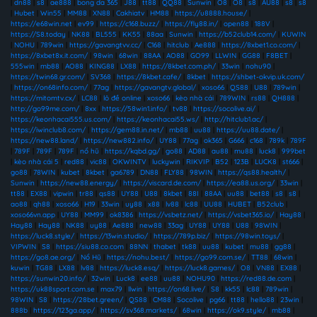
|
dn88
|
s8
|
ae888
|
bong da 365
|
J88
|
tt88
|
QQ88
|
Sunwin
|
O8
|
O8
|
s8
|
AU88
|
s8
|
s8
|
Hubet
|
Win55
|
MM88
|
XN88
|
Cakhiatv
|
HM88
|
https://u8888.house/
|
https://e68win.net
|
ev99
|
https://c168.buzz/
|
https://fly88.in/
|
open88
|
188V
|
https://S8.today
|
NK88
|
BL555
|
KK55
|
88aa
|
Sunwin
|
https://b52club14.com/
|
KUWIN
|
NOHU
|
789win
|
https://gavangtvv.cc/
|
C168
|
hitclub
|
Ae888
|
https://8xbet1.co.com/
|
https://8xbet8x.it.com/
|
98win
|
68win
|
88AA
|
AO88
|
GO99
|
LLWIN
|
GG88
|
F8BET
|
555win
|
mb88
|
AO88
|
KING88
|
LX88
|
https://8kbet.com.ph/
|
33win
|
nohu90
|
https://twin68.gr.com/
|
SV368
|
https://8kbet.cafe/
|
8kbet
|
https://shbet-okvip.uk.com/
|
https://on68info.com/
|
77ag
|
https://gavangtv.global/
|
xoso66
|
QS88
|
U88
|
789win
|
https://mitomtv.cx/
|
LC88
|
lô đề online
|
xoso66
|
kèo nhà cái
|
789WIN
|
rs88
|
QH888
|
http://go99me.com/
|
8xx
|
https://58win1.info/
|
tv88
|
https://socolive.ai/
|
https://keonhacai555.us.com/
|
https://keonhacai55.ws/
|
http://hitclub1.ac/
|
https://iwinclub8.com/
|
https://gem88.in.net/
|
mb88
|
uu88
|
https://uu88.date/
|
https://new88.land/
|
https://new882.info/
|
UY88
|
77ag
|
ok365
|
G666
|
c168
|
789k
|
789F
|
789F
|
789F
|
789F
|
nổ hũ
|
https://kqbd.gg/
|
go88
|
AD88
|
au88
|
mu88
|
luck8
|
999bet
|
kèo nhà cái 5
|
red88
|
vic88
|
OKWINTV
|
luckywin
|
RIKVIP
|
B52
|
123B
|
LUCK8
|
st666
|
go88
|
78WIN
|
kubet
|
8kbet
|
ga6789
|
DN88
|
FLY88
|
98WIN
|
https://qs88.health/
|
Sunwin
|
https://new88.energy/
|
https://viscard.de.com/
|
https://ea88.us.org/
|
33win
|
tt88
|
EX88
|
vipwin
|
tr88
|
qs88
|
UY88
|
U88
|
8kbet
|
88I
|
88AA
|
uu88
|
bet88
|
s8
|
s8
|
ao88
|
qh88
|
xoso66
|
H19
|
33win
|
uy88
|
x88
|
lv88
|
lc88
|
UU88
|
HUBET
|
B52club
|
xoso66vn.app
|
UY88
|
MM99
|
ok8386
|
https://vsbetz.net/
|
https://vsbet365.io/
|
Hay88
|
Hay88
|
Hay88
|
NK88
|
uy88
|
Ae888
|
new88
|
33ag
|
UY88
|
UY88
|
U88
|
98WIN
|
https://luck8.style/
|
https://13win.studio/
|
https://789p.biz/
|
https://98win.toys/
|
VIPWIN
|
S8
|
https://siu88.co.com
|
88NN
|
thabet
|
tk88
|
uu88
|
kubet
|
mu88
|
gg88
|
https://go8.ae.org/
|
Nổ Hũ
|
https://nohu.best/
|
https://go99.com.se/
|
TT88
|
68win
|
kuwin
|
TG88
|
LX88
|
lv88
|
https://luck8.esq/
|
https://luck8.games/
|
O8
|
VN88
|
EX88
|
https://sunwin20.info/
|
32win
|
Luck8
|
ee88
|
uu88
|
NOHU90
|
https://red88.de.com
|
https://uk88sport.com.se
|
max79
|
llwin
|
https://on68.live/
|
S8
|
kk55
|
lc88
|
789win
|
98WIN
|
S8
|
https://28bet.green/
|
QS88
|
CM88
|
Socolive
|
pg66
|
tt88
|
hello88
|
23win
|
888b
|
https://123ga.app/
|
https://sv368.markets/
|
68win
|
https://ok9.style/
|
mb88
|