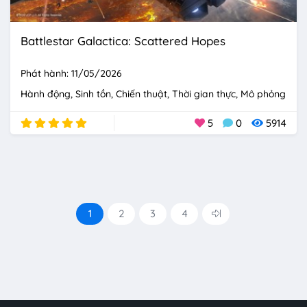
Battlestar Galactica: Scattered Hopes
Phát hành: 11/05/2026
Hành động
Sinh tồn
Chiến thuật
Thời gian thực
Mô phỏng
5
0
5914
1
2
3
4