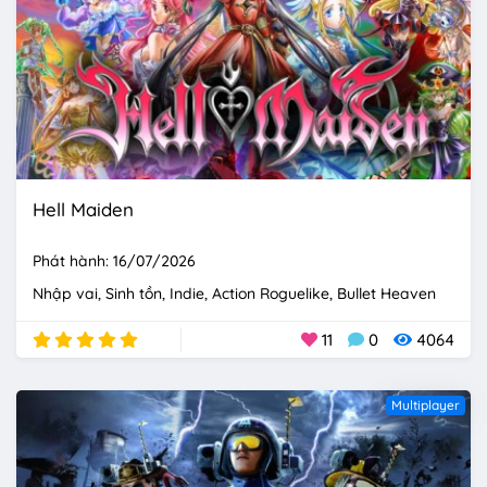
Hell Maiden
Phát hành: 16/07/2026
Nhập vai
Sinh tồn
Indie
Action Roguelike
Bullet Heaven
11
0
4064
Multiplayer