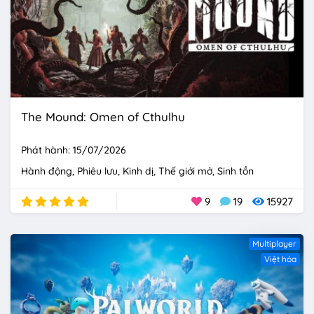
The Mound: Omen of Cthulhu
Phát hành: 15/07/2026
Hành động
Phiêu lưu
Kinh dị
Thế giới mở
Sinh tồn
9
19
15927
Multiplayer
Việt hóa