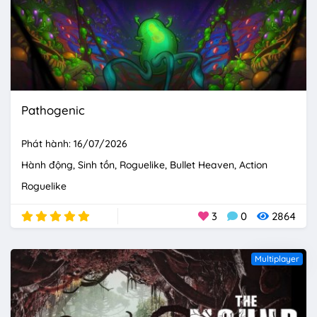
Pathogenic
Phát hành: 16/07/2026
Hành động
Sinh tồn
Roguelike
Bullet Heaven
Action
Roguelike
3
0
2864
Multiplayer