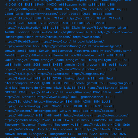
Nhà Cái
|
O8
|
EA88
|
68WIN
|
MMOO
|
u888ez.com
|
tg88
|
sc88
|
u888
|
u888
|
https://good88.gives/
|
j88
|
f168
|
RR88
|
C168
|
https://hi88com.biz/
|
say88
|
say88
|
28bet
|
ON68
|
https://kkwin.co.com/
|
789f
|
789BET
|
QS88
|
ae888
|
qs88
|
https://m88.actor/
|
bj88
|
8xbet
|
789win
|
https://nohu52.art
|
789win
|
789 club
|
Sunwin
|
GG88
|
NK88
|
FV88
|
Vipwin
|
EA88
|
HITCLUB
|
Go88
|
Vin88
|
https://hitclub88.studio/
|
lc88
|
uu88
|
mb88
|
23win
|
https://789bet7a.com/
|
winvn
|
Ae888
|
xocdia88
|
ao88
|
sodo66
|
https://bj88ac.com/
|
hitclub
|
https://sunwin1.com.co/
|
https://go88a.bid/
|
https://hitclub1.jpn.com/
|
https://iwin.it.com/
|
https://789club63.com/
|
https://rikvipv2.com/
|
https://rikvip3.jp.net/
|
https://keonhacai5.hot/
|
https://gamebaidoithuong1.io/
|
https://sunwin1.jp.net/
|
sunwin
|
Jun88
|
U888
|
Sunwin
|
go88com.club
|
haywinvip.jp.net
|
https://fly888y.com/
|
iWin68
|
https://go88bet.in.net/
|
Mmwin
|
https://789-club.best
|
w88
|
w88
|
AU88
|
kubet
|
trang chủ mb88
|
trang chủ au88
|
trang chủ x88
|
trang chủ tg88
|
NK88
|
s8
|
tg88
|
hz88
|
uu88
|
SC88
|
on68
|
8XBET
|
sunwin nổ hũ
|
thapcam
|
j88
|
uu88
|
hubet
|
haywin
|
https://say88vn.site/
|
https://sunwin29.com/
|
nohu
|
az888
|
ug88
|
https://hitclub1.guru/
|
https://b52.ventures/
|
https://luongson117.tv/
|
https://8kbettt.co/
|
lv88
|
qh88
|
GO99
|
nhatvip
|
vipwin
|
tr88
|
nk88
|
56win
|
hitclub.compare
|
123bet
|
QS88
|
TG88
|
DN88
|
789WIN
|
gem88
|
fb88
|
trang chủ go88
|
tỷ lệ kèo
|
kèo bóng đá hôm nay
|
rikvip
|
lucky88
|
TK88
|
https://ao88.uk.net/
|
DN88
|
OPEN88
|
C168
|
https://xx88.uk.com/
|
https://gg88se.com/
|
PG66
|
88kbet
|
uu88
|
https://lc88.website/
|
https://vipwin.luxury/
|
au88
|
grandpashabet
|
EE88
|
https://88i.mobile/
|
https://88m.ae.org/
|
88M
|
88M
|
AO88
|
88M
|
Luck8
|
https://88aa.technology
|
jw88
|
98Win
|
TG88
|
DH88
|
AO88
|
123B
|
Luck8
|
https://dn88s.net/
|
https://go8.onl/
|
OKWIN
|
ao88
|
x88
|
https://ao88.cx/
|
https://nk88.select/
|
tr88
|
nk88
|
uu88
|
https://vsbet.love/
|
https://soikeo.jpn.com/
|
https://gamebai.ae.org/
|
23win
|
GG88
|
LLWIN
|
Tieulamtv
|
Tieulamtv
|
Tieulamtv
|
Tieulamtv
|
Tieulamtv
|
Tieulamtv
|
Tieulamtv
|
vu88
|
https://hitclub88.net/
|
C168
|
S666
|
https://s666.holiday/
|
đá gà trực tiếp
|
socolive
|
tk88
|
https://fv88.food/
|
86bet
|
sunwin
|
hitclub
|
Luongsontv
|
Luongsontv
|
EE88
|
BL555
|
KK55
|
KK55
|
S666
|
s666
|