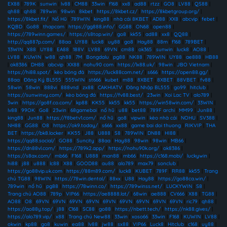
EX88
|
789K
|
sunwin
|
lv88
|
CM88
|
33win
|
f168
|
xx8
|
ad88
|
rtzz
|
GO8
|
LV88
|
QS88
|
qh88
|
qh88
|
789win
|
98win
|
8kbet
|
https://8kbet.cz/
|
https://8kbetgroup.org/
|
https://8kbet.fit/
|
Nổ Hũ
|
789WIN
|
king88
|
nhà cái 8KBET
|
AD88
|
XX8
|
abcvip
|
febet
|
KQBD
|
Go88
|
thapcam
|
https://gg888.info/
|
GG88
|
ON68
|
open88
|
https://789winn.games/
|
https://s8top.win/
|
go8
|
kk55
|
ad88
|
xx8
|
QQ88
|
http://qq887p.com/
|
88aa
|
UY88
|
luck8
|
uy88
|
go8
|
Hay88
|
88m
|
f168
|
789BET
|
33WIN
|
X88
|
UY88
|
EA88
|
188V
|
LV88
|
69VN
|
cm88
|
ok365
|
sunwin
|
luck8
|
AO88
|
LV88
|
KUWIN
|
w88
|
qh88
|
7M
|
Bongdalu
|
pg88
|
NK88
|
789WIN
|
UY88
|
ae888
|
HB88
|
ok8386
|
DH88
|
abcvip
|
XX88
|
nohu90 com
|
https://lx88.uk/
|
98win
|
JBO Vietnam
|
https://hi88.spot/
|
kèo bóng đá
|
https://luck88com.net/
|
s666
|
https://open88.gg/
|
88aa
|
Đăng Ký BL555
|
555WIN
|
st666
|
kubet
|
m88
|
8XBET
|
8XBET
|
88VBET
|
fv88
|
58win
|
58win
|
888vi
|
888vnd
|
zx88
|
CAKHIATV
|
Đăng Nhập BL555
|
go99
|
hitclub
|
https://sunwinvy.com/
|
kèo bóng đá
|
https://fv88.best/
|
23win
|
Xoi Lac TV
|
alo789
|
3win
|
https://go8f.co.com/
|
kp88
|
KK55
|
kk55
|
kk55
|
https://win58win.com/
|
33WIN
|
lv88
|
99OK
|
Go8
|
23win
|
68gamebai
|
nổ hũ
|
u88
|
bet88
|
789F archi
|
MM99
|
Jun88
|
king88
|
Jun88
|
https://f8betv1.com/
|
nổ hũ
|
go8
|
vipwin
|
kèo nhà cái
|
NOHU
|
SV388
|
NH88
|
GG88
|
O8
|
https://ok9.today/
|
s666
|
xx88
|
game bai doi thuong
|
RIKVIP
|
THA
BET
|
https://bk8.locker
|
KK55
|
J88
|
U888
|
S8
|
789WIN
|
DN88
|
HI88
|
https://qq88.social/
|
GO88
|
Suncity
|
88aa
|
Hay88
|
98win
|
98win
|
MB66
|
https://dn88vl.com/
|
https://789k2.app/
|
https://nohu90k.org/
|
ok8386
|
https://s8ax.com/
|
mb66
|
F168
|
U888
|
man88
|
mb66
|
https://c168.mobi/
|
luckywin
|
hi88
|
j88
|
u888
|
lc88
|
X88
|
GOOD88
|
au88
|
alo789
|
max79
|
sonclub
|
https://go88vip.uk.com
|
https://88m89.com/
|
luck8
|
KUBET
|
789F
|
RR88
|
kk55
|
Trang
chủ TG88
|
98WIN
|
https://78win.dental/
|
88xx
|
U88
|
Hay88
|
https://go88ca.win/
|
789win
|
nổ hũ
|
pg88
|
https://78winn.co/
|
https://789winss.net/
|
LUCKYWIN
|
S8
|
Trang chủ AO88
|
789p
|
VIP66
|
https://ae8888.lat/
|
68win
|
ae888
|
CV666
|
X88
|
TG88
|
AO88
|
O8
|
69VN
|
69VN
|
69VN
|
69VN
|
69VN
|
69VN
|
69VN
|
69VN
|
69VN
|
ric79
|
qh88
|
https://ao88y.top/
|
j88
|
C168
|
SC88
|
go88
|
https://nbett.tech/
|
https://nk88.gives/
|
https://alo789.vip/
|
x88
|
Trang chủ New88
|
33win
|
xoso66
|
33win
|
F168
|
KUWIN
|
LV88
|
okwin
|
kp88
|
go8
|
kuwin
|
ea88
|
lv88
|
jw88
|
sx88
|
VIP66
|
Luck8
|
Hitclub
|
c168
|
uy88
|