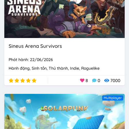
Sineus Arena Survivors
Phát hành: 22/06/2026
Hành động
Sinh tồn
Thủ thành
Indie
Roguelike
8
0
7000
Multiplayer