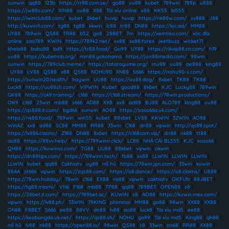
sunwin
|
qq88
|
123b
|
https://rr88.com.se/
|
go88
|
uu88
|
kubet
|
789win
|
789p
|
u888
|
https://jw88s.com/
|
XIN88
|
uu88
|
X88
|
Tài xỉu online
|
x88
|
KK55
|
bl555
|
https://iwinclub88.cam/
|
kubet
|
8kbet
|
huvip
|
huvip
|
https://nk88w.com/
|
sv888
|
J88
|
http://kuwinfi.com/
|
tg88
|
tg88
|
kkwin
|
lc88
|
tr88
|
DN88
|
https://kjc.ad/
|
MM88
|
UY88
|
789win
|
QS88
|
TR88
|
b52
|
go8
|
28BET
|
7m
|
https://xemtiso.com/
|
xóc đĩa
online
|
sao789
|
KWIN
|
https://789k2.net/
|
xx88
|
xx88.forex
|
jeetbuzz
|
wicket71
|
khela88
|
babu88
|
bd9
|
https://tr88.food/
|
Go99
|
UY88
|
https://rikvip88.cn.com/
|
h19
|
uu88
|
https://kubetmb.org/
|
mm88.yokohama
|
https://jun88media.com/
|
98win
|
sunwin
|
https://789club.meme/
|
https://tatarayume.org/
|
mu88
|
uu88
|
ae888
|
king88
|
UY88
|
LV88
|
QS88
|
x88
|
QS88
|
NOHU90
|
XN88
|
S666
|
https://nohu90-s.com/
|
https://sunwin20.health/
|
haywin
|
UU88
|
https://uu88.dog/
|
8xbet
|
TK88
|
TK88
|
Luck8
|
https://uu88sh.com/
|
VIPWIN
|
Kubet
|
good88
|
8kbet
|
KJC
|
Lucky88
|
789win
|
GK88
|
https://ok9.training/
|
c168
|
https://c168.stream/
|
https://78win.productions/
|
OK9
|
c168
|
23win
|
mb88
|
s666
|
AD88
|
XX8
|
xx8
|
ad88
|
BJ88
|
ALO789
|
king88
|
uu88
|
https://qs888.it.com/
|
bgd66
|
sunwin
|
AO88
|
https://xoso66a.uk.com/
|
https://nk88.food/
|
789win
|
win55
|
kubet
|
88vbet
|
LV88
|
KKWIN
|
32WIN
|
AO88
|
WinAZ
|
xx8
|
ad88
|
SC88
|
MM88
|
RR88
|
33win
|
C168
|
dn88
|
vipwin
|
http://qs88.spot/
|
https://lx886.casino/
|
Z188
|
DN88
|
8xbet
|
https://c168com.vip/
|
dn88
|
nk88
|
tt88
|
ao88
|
https://88vv.help/
|
https://789winn.click/
|
LC88
|
NHÀ CÁI BL555
|
KJC
|
xoso66
|
QH88
|
https://kuwinss.com/
|
TG88
|
UU88
|
88kbet
|
vipwin
|
okwin
|
https://dn88tips.com/
|
https://789winn.tech/
|
fb88
|
xx88
|
LLWIN
|
LLWIN
|
LLWIN
|
LLWIN
|
kubet
|
qq88
|
Cakhiatv
|
uy88
|
nổ hũ
|
https://78win.jpn.com/
|
33win
|
kuwin
|
88AA
|
st666
|
vipwin
|
https://zqs88.com/
|
https://o8.dance/
|
https://o8.claims/
|
U888
|
https://78win.holiday/
|
78win
|
c168
|
EX88
|
nk88
|
vipwin
|
cakhiatv
|
OKFUN
|
88JBET
|
https://tg88.miami/
|
VN6
|
F168
|
mb88
|
TP88
|
qq88
|
789BET
|
OPEN88
|
s8
|
https://28bet.it.com/
|
https://789bet.ac/
|
KUWIN
|
s8
|
AO88
|
https://kuwin.mex.com/
|
vipwin
|
https://lv88.ph/
|
33WIN
|
79KING
|
phimmoi
|
MM88
|
go88
|
98win
|
XX88
|
XX88
|
ON68
|
F8BET
|
S666
|
ee88
|
88VV
|
dn88
|
lv88
|
ao88
|
luck8
|
Tài xỉu md5
|
ee88
|
https://keobongda.uk.net/
|
https://qs88.sh/
|
NOHU
|
go99
|
Tài xỉu md5
|
King88
|
qh88
|
nổ hũ
|
lv88
|
nk88
|
https://open88.io/
|
98win
|
QS88
|
s8
|
33win
|
on68
|
RR88
|
XX88
|