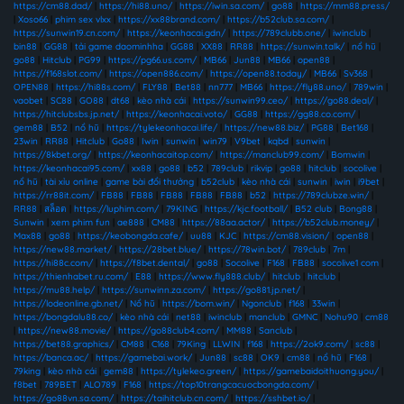
https://cm88.dad/
|
https://hi88.uno/
|
https://iwin.sa.com/
|
go88
|
https://mm88.press/
|
Xoso66
|
phim sex vlxx
|
https://xx88brand.com/
|
https://b52club.sa.com/
|
https://sunwin19.cn.com/
|
https://keonhacai.gdn/
|
https://789clubb.one/
|
iwinclub
|
bin88
|
GG88
|
tải game daominhha
|
GG88
|
XX88
|
RR88
|
https://sunwin.talk/
|
nổ hũ
|
go88
|
Hitclub
|
PG99
|
https://pg66.us.com/
|
MB66
|
Jun88
|
MB66
|
open88
|
https://f168slot.com/
|
https://open886.com/
|
https://open88.today/
|
MB66
|
Sv368
|
OPEN88
|
https://hi88s.com/
|
FLY88
|
Bet88
|
nn777
|
MB66
|
https://fly88.uno/
|
789win
|
vaobet
|
SC88
|
GO88
|
dt68
|
kèo nhà cái
|
https://sunwin99.ceo/
|
https://go88.deal/
|
https://hitclubsbs.jp.net/
|
https://keonhacai.voto/
|
GG88
|
https://gg88.co.com/
|
gem88
|
B52
|
nổ hũ
|
https://tylekeonhacai.life/
|
https://new88.biz/
|
PG88
|
Bet168
|
23win
|
RR88
|
Hitclub
|
Go88
|
Iwin
|
sunwin
|
win79
|
V9bet
|
kqbd
|
sunwin
|
https://8kbet.org/
|
https://keonhacaitop.com/
|
https://manclub99.com/
|
Bomwin
|
https://keonhacai95.com/
|
xx88
|
go88
|
b52
|
789club
|
rikvip
|
go88
|
hitclub
|
socolive
|
nổ hũ
|
tài xỉu online
|
game bài đổi thưởng
|
b52club
|
kèo nhà cái
|
sunwin
|
iwin
|
i9bet
|
https://rr88it.com/
|
FB88
|
FB88
|
FB88
|
FB88
|
FB88
|
b52
|
https://789clubze.win/
|
RR88
|
สล็อต
|
https://luphim.com/
|
79KING
|
https://kjc.football/
|
B52 club
|
Bong88
|
Sunwin
|
xem phim fun
|
ae888
|
CM88
|
https://88aa.actor/
|
https://b52club.money/
|
Max88
|
go88
|
https://keobongda.cafe/
|
uu88
|
KJC
|
https://cm88.vision/
|
open88
|
https://new88.market/
|
https://28bet.blue/
|
https://78win.bot/
|
789club
|
7m
|
https://hi88c.com/
|
https://f8bet.dental/
|
go88
|
Socolive
|
F168
|
FB88
|
socolive1 com
|
https://thienhabet.ru.com/
|
E88
|
https://www.fly888.club/
|
hitclub
|
hitclub
|
https://mu88.help/
|
https://sunwinn.za.com/
|
https://go881.jp.net/
|
https://lodeonline.gb.net/
|
Nổ hũ
|
https://bom.win/
|
Ngonclub
|
f168
|
33win
|
https://bongdalu88.co/
|
kèo nhà cái
|
net88
|
iwinclub
|
manclub
|
GMNC
|
Nohu90
|
cm88
|
https://new88.movie/
|
https://go88club4.com/
|
MM88
|
Sanclub
|
https://bet88.graphics/
|
CM88
|
C168
|
79King
|
LLWIN
|
f168
|
https://2ok9.com/
|
sc88
|
https://banca.ac/
|
https://gamebai.work/
|
Jun88
|
sc88
|
OK9
|
cm88
|
nổ hũ
|
F168
|
79king
|
kèo nhà cái
|
gem88
|
https://tylekeo.green/
|
https://gamebaidoithuong.you/
|
f8bet
|
789BET
|
ALO789
|
F168
|
https://top10trangcacuocbongda.com/
|
https://go88vn.sa.com/
|
https://taihitclub.cn.com/
|
https://sshbet.io/
|