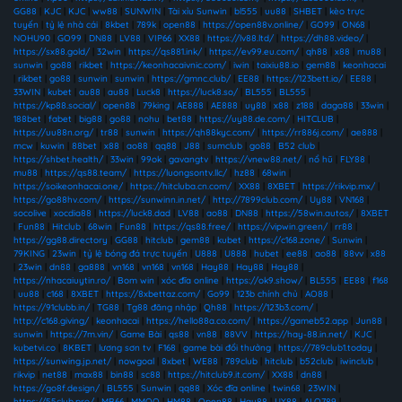
GG88
|
KJC
|
KJC
|
ww88
|
SUNWIN
|
Tài xỉu Sunwin
|
bl555
|
uu88
|
SHBET
|
kèo trực
tuyến
|
tỷ lệ nhà cái
|
8kbet
|
789k
|
open88
|
https://open88v.online/
|
GO99
|
ON68
|
NOHU90
|
GO99
|
DN88
|
LV88
|
VIP66
|
XX88
|
https://lv88.ltd/
|
https://dh88.video/
|
https://sx88.gold/
|
32win
|
https://qs881.ink/
|
https://ev99.eu.com/
|
qh88
|
x88
|
mu88
|
sunwin
|
go88
|
rikbet
|
https://keonhacaivnic.com/
|
iwin
|
taixiu88.io
|
gem88
|
keonhacai
|
rikbet
|
go88
|
sunwin
|
sunwin
|
https://gmnc.club/
|
EE88
|
https://123bett.io/
|
EE88
|
33WIN
|
kubet
|
au88
|
au88
|
Luck8
|
https://luck8.so/
|
BL555
|
BL555
|
https://kp88.social/
|
open88
|
79king
|
AE888
|
AE888
|
uy88
|
x88
|
z188
|
daga88
|
33win
|
188bet
|
fabet
|
big88
|
go88
|
nohu
|
bet88
|
https://uy88.de.com/
|
HITCLUB
|
https://uu88n.org/
|
tr88
|
sunwin
|
https://qh88kyc.com/
|
https://rr886j.com/
|
ae888
|
mcw
|
kuwin
|
88bet
|
x88
|
ao88
|
qq88
|
J88
|
sumclub
|
go88
|
B52 club
|
https://shbet.health/
|
33win
|
99ok
|
gavangtv
|
https://vnew88.net/
|
nổ hũ
|
FLY88
|
mu88
|
https://qs88.team/
|
https://luongsontv.llc/
|
hz88
|
68win
|
https://soikeonhacai.one/
|
https://hitcluba.cn.com/
|
XX88
|
8XBET
|
https://rikvip.mx/
|
https://go88hv.com/
|
https://sunwinn.in.net/
|
http://7899club.com/
|
Uy88
|
VN168
|
socolive
|
xocdia88
|
https://luck8.dad
|
LV88
|
ao88
|
DN88
|
https://58win.autos/
|
8XBET
|
Fun88
|
Hitclub
|
68win
|
Fun88
|
https://qs88.free/
|
https://vipwin.green/
|
rr88
|
https://gg88.directory
|
GG88
|
hitclub
|
gem88
|
kubet
|
https://c168.zone/
|
Sunwin
|
79KING
|
23win
|
tỷ lệ bóng đá trực tuyến
|
U888
|
U888
|
hubet
|
ee88
|
ao88
|
88vv
|
x88
|
23win
|
dn88
|
ga888
|
vn168
|
vn168
|
vn168
|
Hay88
|
Hay88
|
Hay88
|
https://nhacaiuytin.ro/
|
Bom win
|
xóc đĩa online
|
https://ok9.show/
|
BL555
|
EE88
|
f168
|
uu88
|
c168
|
8XBET
|
https://8xbettaz.com/
|
Go99
|
123b chính chủ
|
AO88
|
https://91clubb.in/
|
TG88
|
Tg88 đăng nhập
|
Qh88
|
https://123b3.com/
|
http://c168.giving/
|
keonhacai
|
https://hello88a.co.com/
|
https://gameb52.app
|
Jun88
|
sunwin
|
https://7m.vin/
|
Game Bài
|
qs88
|
vn88
|
88VV
|
https://hay-88.in.net/
|
KJC
|
kubetvi.co
|
8KBET
|
lương sơn tv
|
F168
|
game bài đổi thưởng
|
https://789club1.today
|
https://sunwing.jp.net/
|
nowgoal
|
8xbet
|
WE88
|
789club
|
hitclub
|
b52club
|
iwinclub
|
rikvip
|
net88
|
max88
|
bin88
|
sc88
|
https://hitclub9.it.com/
|
XX88
|
dn88
|
https://go8f.design/
|
BL555
|
Sunwin
|
qq88
|
Xóc đĩa online
|
twin68
|
23WIN
|
https://55club.pro/
|
MB66
|
MMOO
|
HM88
|
Open88
|
Hay88
|
UY88
|
ALO789
|