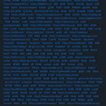
SV388
|
Kubet
|
https://alo789apk.app/
|
https://hitclub1.guru/
|
https://b52.ventures/
|
https://luongson117.tv/
|
https://8kbettt.co/
|
lv88
|
qh88
|
GO99
|
nhatvip
|
vipwin
|
tr88
|
nk88
|
56win
|
hitclub.compare
|
123bet
|
QS88
|
TG88
|
DN88
|
789WIN
|
gem88
|
fb88
|
trang chủ go88
|
tỷ lệ kèo
|
kèo bóng đá hôm nay
|
rikvip
|
vin777
|
lucky88
|
mb88
|
ao88
|
TK88
|
https://ao88.uk.net/
|
https://xoso66a.co.com/
|
nk88
|
LUCK8
|
https://ao88y.top
|
6623
|
H19.com
|
tt88
|
DN88
|
OPEN88
|
C168
|
https://xx88.uk.com/
|
https://gg88se.com/
|
PG66
|
88kbet
|
uu88
|
https://lc88.website/
|
https://vipwin.luxury/
|
au88
|
grandpashabet
|
EE88
|
https://88i.mobile/
|
https://88m.ae.org/
|
88M
|
88M
|
AO88
|
88M
|
Luck8
|
https://88aa.technology
|
jw88
|
98Win
|
TG88
|
DH88
|
AO88
|
123B
|
Luck8
|
https://dn88s.net/
|
https://go8.onl/
|
OKWIN
|
ao88
|
x88
|
https://ao88.cx/
|
https://nk88.select/
|
tr88
|
nk88
|
uu88
|
https://vsbet.love/
|
https://soikeo.jpn.com/
|
https://gamebai.ae.org/
|
23win
|
GG88
|
LLWIN
|
Tieulamtv
|
Tieulamtv
|
Tieulamtv
|
Tieulamtv
|
Tieulamtv
|
Tieulamtv
|
Tieulamtv
|
vu88
|
https://hitclub88.net/
|
C168
|
S666
|
https://s666.holiday/
|
đá gà trực tiếp
|
RR99
|
Vaidebet
|
S8
|
socolive
|
tk88
|
S8
|
https://fv88.food/
|
86bet
|
sunwin
|
hitclub
|
Luongsontv
|
Luongsontv
|
EE88
|
BL555
|
KK55
|
KK55
|
S666
|
s666
|
vip66
|
123b
|
ee88
|
XX8
|
AD88
|
UY88
|
UY88
|
https://s88.za.com/
|
https://hz88site.com
|
123b
|
sv388
|
qs88
|
https://vsbet.link/
|
onbet
|
https://febetvip.it.com/
|
RIKVIP
|
HITCLUB
|
GO88
|
SUNWIN
|
fabet
|
net88
|
mubet
|
AE888
|
AE888
|
o8
|
ON68
|
sunwin
|
uu88
|
88M
|
Sunwin
|
KO66
|
https://alahlyg.sa.com/
|
789win
|
https://on686.com/
|
https://on683.com/
|
F8BET
|
https://keonhacai5.com/
|
s666
|
ok8386
|
https://tylekeo88s.com/
|
qq88
|
c168
|
33win
|
BET88
|
nổ hũ
|
onbet
|
b52club
|
QS88
|
FV88
|
https://xoilac.movie/
|
https://rakhoitv.network/
|
alo789
|
GG88
|
Go88
|
LC88
|
789bet.tv
|
game bài đổi thưởng
|
kèo nhà cái 5
|
Luckywin
|
https://mobamonster.com/
|
https://on68i.com/
|
PG99
|
PG88
|
BET88
|
123bet
|
go88
|
go88
|
789bet
|
https://kubet773.com/
|
https://kubetqw.com/
|
https://mu886.pizza/
|
F168
|
ok8386
|
LX88
|
lương sơn tv
|
SV66
|
NK88
|
Luck8
|
Luck8
|
DN88
|
Bet88
|
Bet88
|
new88
|
O8
|
cf789
|
f168
|
https://on68c.com/
|
cm88
|
Jun88
|
JW88
|
cm88
|
F168
|
on68
|
https://taixiuonline.direct
|
w88
|
rikvip
|
HZ88
|
LX88
|
u888
|
jw88
|
lv88
|
98win
|
ml88.vegas
|
VIP66
|
mv66
|
ml88
|
luck8
|
S666
|
789bet
|
qq88
|
Sunwin
|
8kbet
|
MK8
|
https://cakhiatv.express/
|
39bet
|
https://nhacaiuytin88.ae.org/
|