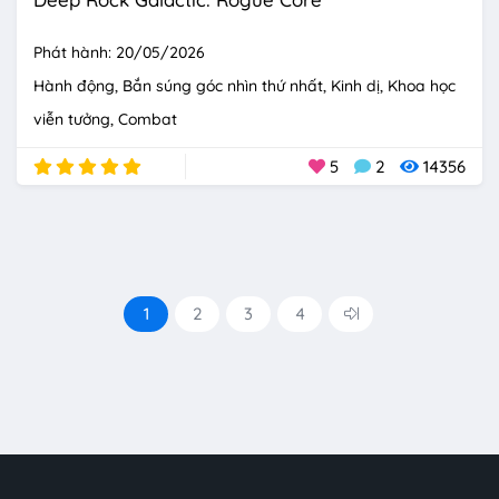
Phát hành: 20/05/2026
Hành động
Bắn súng góc nhìn thứ nhất
Kinh dị
Khoa học
viễn tưởng
Combat
5
2
14356
1
2
3
4