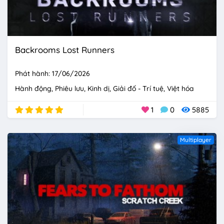
Backrooms Lost Runners
Phát hành: 17/06/2026
Hành động
Phiêu lưu
Kinh dị
Giải đố - Trí tuệ
Việt hóa
1
0
5885
Multiplayer