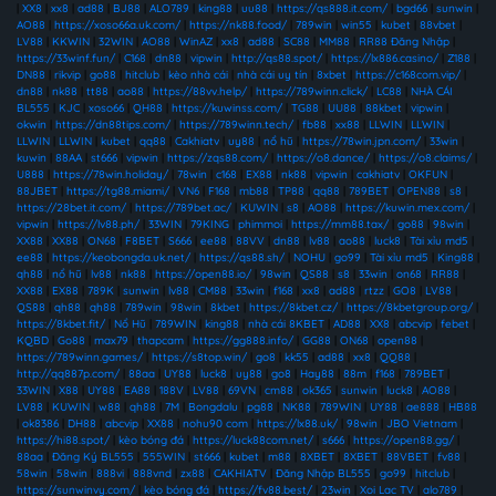
|
XX8
|
xx8
|
ad88
|
BJ88
|
ALO789
|
king88
|
uu88
|
https://qs888.it.com/
|
bgd66
|
sunwin
|
AO88
|
https://xoso66a.uk.com/
|
https://nk88.food/
|
789win
|
win55
|
kubet
|
88vbet
|
LV88
|
KKWIN
|
32WIN
|
AO88
|
WinAZ
|
xx8
|
ad88
|
SC88
|
MM88
|
RR88 Đăng Nhập
|
https://33winf.fun/
|
C168
|
dn88
|
vipwin
|
http://qs88.spot/
|
https://lx886.casino/
|
Z188
|
DN88
|
rikvip
|
go88
|
hitclub
|
kèo nhà cái
|
nhà cái uy tín
|
8xbet
|
https://c168com.vip/
|
dn88
|
nk88
|
tt88
|
ao88
|
https://88vv.help/
|
https://789winn.click/
|
LC88
|
NHÀ CÁI
BL555
|
KJC
|
xoso66
|
QH88
|
https://kuwinss.com/
|
TG88
|
UU88
|
88kbet
|
vipwin
|
okwin
|
https://dn88tips.com/
|
https://789winn.tech/
|
fb88
|
xx88
|
LLWIN
|
LLWIN
|
LLWIN
|
LLWIN
|
kubet
|
qq88
|
Cakhiatv
|
uy88
|
nổ hũ
|
https://78win.jpn.com/
|
33win
|
kuwin
|
88AA
|
st666
|
vipwin
|
https://zqs88.com/
|
https://o8.dance/
|
https://o8.claims/
|
U888
|
https://78win.holiday/
|
78win
|
c168
|
EX88
|
nk88
|
vipwin
|
cakhiatv
|
OKFUN
|
88JBET
|
https://tg88.miami/
|
VN6
|
F168
|
mb88
|
TP88
|
qq88
|
789BET
|
OPEN88
|
s8
|
https://28bet.it.com/
|
https://789bet.ac/
|
KUWIN
|
s8
|
AO88
|
https://kuwin.mex.com/
|
vipwin
|
https://lv88.ph/
|
33WIN
|
79KING
|
phimmoi
|
https://mm88.tax/
|
go88
|
98win
|
XX88
|
XX88
|
ON68
|
F8BET
|
S666
|
ee88
|
88VV
|
dn88
|
lv88
|
ao88
|
luck8
|
Tài xỉu md5
|
ee88
|
https://keobongda.uk.net/
|
https://qs88.sh/
|
NOHU
|
go99
|
Tài xỉu md5
|
King88
|
qh88
|
nổ hũ
|
lv88
|
nk88
|
https://open88.io/
|
98win
|
QS88
|
s8
|
33win
|
on68
|
RR88
|
XX88
|
EX88
|
789K
|
sunwin
|
lv88
|
CM88
|
33win
|
f168
|
xx8
|
ad88
|
rtzz
|
GO8
|
LV88
|
QS88
|
qh88
|
qh88
|
789win
|
98win
|
8kbet
|
https://8kbet.cz/
|
https://8kbetgroup.org/
|
https://8kbet.fit/
|
Nổ Hũ
|
789WIN
|
king88
|
nhà cái 8KBET
|
AD88
|
XX8
|
abcvip
|
febet
|
KQBD
|
Go88
|
max79
|
thapcam
|
https://gg888.info/
|
GG88
|
ON68
|
open88
|
https://789winn.games/
|
https://s8top.win/
|
go8
|
kk55
|
ad88
|
xx8
|
QQ88
|
http://qq887p.com/
|
88aa
|
UY88
|
luck8
|
uy88
|
go8
|
Hay88
|
88m
|
f168
|
789BET
|
33WIN
|
X88
|
UY88
|
EA88
|
188V
|
LV88
|
69VN
|
cm88
|
ok365
|
sunwin
|
luck8
|
AO88
|
LV88
|
KUWIN
|
w88
|
qh88
|
7M
|
Bongdalu
|
pg88
|
NK88
|
789WIN
|
UY88
|
ae888
|
HB88
|
ok8386
|
DH88
|
abcvip
|
XX88
|
nohu90 com
|
https://lx88.uk/
|
98win
|
JBO Vietnam
|
https://hi88.spot/
|
kèo bóng đá
|
https://luck88com.net/
|
s666
|
https://open88.gg/
|
88aa
|
Đăng Ký BL555
|
555WIN
|
st666
|
kubet
|
m88
|
8XBET
|
8XBET
|
88VBET
|
fv88
|
58win
|
58win
|
888vi
|
888vnd
|
zx88
|
CAKHIATV
|
Đăng Nhập BL555
|
go99
|
hitclub
|
https://sunwinvy.com/
|
kèo bóng đá
|
https://fv88.best/
|
23win
|
Xoi Lac TV
|
alo789
|