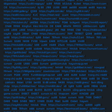
68gamebai
|
https://uu88.nagoya/
|
sc88
|
RR88
|
b52club
|
Kubet
|
https://zowin.it.com
|
O8
|
https://sunwinvv.com/
|
bj 88
|
J188
|
UU88
|
nk88
|
ae888
|
xoso66
|
ee88
|
kqxs.vip
|
https://u888.gallery/
|
QS88
|
https://uy88.com.de/
|
https://uy88.in.net/
|
https://ea88.mex.com/
|
KJC
|
https://hbet.red/
|
LLwin
|
https://hitclub68.cn.com/
|
https://keonhacaitv.io/
|
https://sunwinn.cat/
|
https://sunwin68.cn.com/
|
https://hitclubvn.ch/
|
ok8386
|
https://sc88.link/
|
PG66
|
luckywin
|
https://mm88.report/
|
ON68
|
RR88
|
Kingfun
|
Kèo Nhà Cái
|
O8
|
EA88
|
68WIN
|
MMOO
|
u888ez.com
|
tg88
|
sc88
|
u888
|
u888
|
https://good88.gives/
|
j88
|
f168
|
RR88
|
C168
|
https://hi88com.biz/
|
say88
|
say88
|
28bet
|
ON68
|
https://kkwin.co.com/
|
789f
|
789BET
|
QS88
|
ae888
|
qs88
|
https://m88.actor/
|
bj88
|
8xbet
|
789win
|
https://nohu52.art
|
789win
|
789 club
|
Sunwin
|
GG88
|
NK88
|
FV88
|
Vipwin
|
EA88
|
HITCLUB
|
Go88
|
Vin88
|
https://hitclub88.studio/
|
lc88
|
uu88
|
mb88
|
23win
|
https://789bet7a.com/
|
winvn
|
Ae888
|
xocdia88
|
ao88
|
sodo66
|
https://bj88ac.com/
|
hitclub
|
https://sunwin1.com.co/
|
https://go88a.bid/
|
https://hitclub1.jpn.com/
|
https://iwin.it.com/
|
https://789club63.com/
|
https://rikvipv2.com/
|
https://rikvip3.jp.net/
|
https://keonhacai5.hot/
|
https://gamebaidoithuong1.io/
|
https://sunwin1.jp.net/
|
sunwin
|
Jun88
|
U888
|
U888
|
Sunwin
|
go88com.club
|
haywinvip.jp.net
|
https://fly888y.com/
|
https://go88p.one/
|
iWin68
|
https://go88bet.in.net/
|
nowgoal
|
Mmwin
|
https://c168game.com/
|
zowinmoi.com
|
https://789-club.best
|
https://b52club-
vn.com
|
PG88
|
vf555
|
Fun88dangnhap.net
|
w88
|
w88
|
AU88
|
kubet
|
trang chủ mb88
|
trang chủ au88
|
trang chủ x88
|
trang chủ tg88
|
trang chủ c168
|
XX88
|
xx88
|
S8
|
33win
|
cakhiatv
|
8kbet
|
UY88
|
bet88
|
lô đề online
|
NK88
|
https://nk88.gives/
|
llwin đăng
nhập
|
https://u888bet.live/
|
https://mm88t.dev/
|
s8
|
tg88
|
hz88
|
qs88
|
MB66
|
UU88
|
GO8
|
uu88
|
SC88
|
on68
|
BL555
|
BL555
|
BL555
|
BL555
|
cổng game hitclub
|
cổng
game sunwin
|
8XBET
|
8XBET
|
sunwin nổ hũ
|
thapcam
|
8DAY
|
KING88
|
j88
|
https://qs88.baby/
|
https://c168.guru/
|
uu88
|
hubet
|
sunwin
|
hi88
|
TX88
|
DABET
|
DA88
|
TA88
|
SIN88
|
11BET
|
VIN88
|
DU88
|
9bet
|
bu88
|
Oxbet
|
haywin
|
https://say88vn.site/
|
hitclub
|
99ok
|
https://sunwin29.com/
|
nohu
|
az888
|
ug88
|
ea88
|
S666
|
789win
|
s666
|
sunwin
|
sunwin
|
https://keonhacai5.boats/
|
sv368hn.com
|