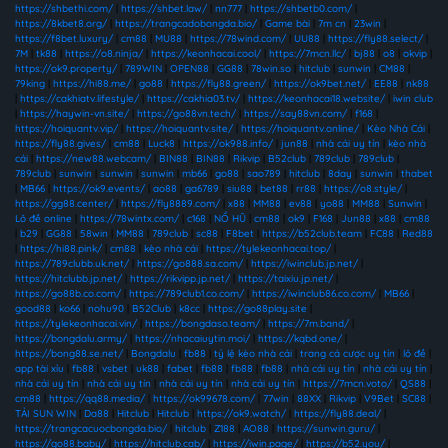
https://shbethi.com/
|
https://shbet.law/
|
nn777
|
https://shbetb0.com/
|
https://8kbet8.org/
|
https://trangcadobongda.bio/
|
Game bài
|
7m cn
|
23win
|
https://f8bet.luxury/
|
cm88
|
MU88
|
https://78wind.com/
|
UU88
|
https://fly88.select/
|
7M
|
tk88
|
https://o8.ninja/
|
https://keonhacai.cool/
|
https://7mcn.llc/
|
bj88
|
o8
|
okvip
|
https://ok9.property/
|
789WIN
|
OPEN88
|
GG88
|
78win.so
|
hitclub
|
sunwin
|
CM88
|
79king
|
https://hi88.me/
|
go88
|
https://fly88.green/
|
https://ok9bet.net/
|
EE88
|
nk88
|
https://cakhiatv.lifestyle/
|
https://cakhia03.tv/
|
https://keonhacai18.website/
|
iwin club
|
https://haywin-vn.site/
|
https://go88vn.tech/
|
https://say88vn.com/
|
f168
|
https://hoiquantv.vip/
|
https://hoiquantv.site/
|
https://hoiquantv.online/
|
Kèo Nhà Cái
|
https://fly88.gives/
|
cm88
|
Luck8
|
https://ok988.info/
|
jun88
|
nhà cái uy tín
|
kèo nhà
cái
|
https://new88.webcam/
|
BIN88
|
BIN88
|
Rikvip
|
B52club
|
789club
|
789club
|
789club
|
sunwin
|
sunwin
|
sunwin
|
mb66
|
go88
|
sao789
|
hitclub
|
8day
|
sunwin
|
thabet
|
MB66
|
https://ok9.events/
|
ao88
|
ga6789
|
siu88
|
bet88
|
rr88
|
https://o8.style/
|
https://gg88.center/
|
https://fly8889.com/
|
x88
|
MM88
|
ev88
|
yo88
|
MM88
|
Sunwin
|
Lô đề online
|
https://78wintx.com/
|
c168
|
NỔ HŨ
|
cm88
|
ok9
|
F168
|
Jun88
|
x88
|
cm88
|
b29
|
GG88
|
58win
|
MM88
|
789club
|
sc88
|
F8bet
|
https://b52club.team
|
FC88
|
Red88
|
https://hi88.pink/
|
cm88
|
kèo nhà cái
|
https://tylekeonhacai.top/
|
https://789clubb.uk.net/
|
https://go888.sa.com/
|
https://iwinclub.jp.net/
|
https://hitclubb.jp.net/
|
https://rikvipp.jp.net/
|
https://taixiu.jp.net/
|
https://go88b.co.com/
|
https://789club1.co.com/
|
https://iwinclub86.co.com/
|
MB66
|
good88
|
ko66
|
nohu90
|
B52Club
|
k8cc
|
https://go88play.site
|
https://tylekeonhacai.vin/
|
https://bongdaso.team/
|
https://7m.band/
|
https://bongdalu.army/
|
https://nhacaiuytin.moi/
|
https://kqbd.one/
|
https://bong88.se.net/
|
Bongdalu
|
fb88
|
tỷ lệ kèo nhà cái
|
trang cá cược uy tín
|
lô đề
|
app tài xỉu
|
fb88
|
vsbet
|
uk88
|
fabet
|
fb88
|
fb88
|
fb88
|
nhà cái uy tín
|
nhà cái uy tín
|
nhà cái uy tín
|
nhà cái uy tín
|
nhà cái uy tín
|
nhà cái uy tín
|
https://7mcn.voto/
|
QS88
|
cm88
|
https://qq88.media/
|
https://ok99678.com/
|
77win
|
88XX
|
Rikvip
|
V9Bet
|
SC88
|
TẢI SUN WIN
|
Da88
|
Hitclub
|
Hitclub
|
https://ok9.watch/
|
https://fly88.deal/
|
https://trangcacuocbongda.bio/
|
hitclub
|
Z188
|
AO88
|
https://sunwin.guru/
|
https://go88.baby/
|
https://hitclub.cab/
|
https://iwin.page/
|
https://b52.you/
|