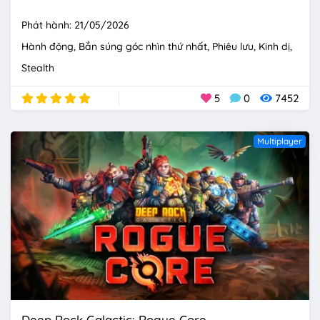
Phát hành: 21/05/2026
Hành động
Bắn súng góc nhìn thứ nhất
Phiêu lưu
Kinh dị
Stealth
5
0
7452
Multiplayer
Deep Rock Galactic: Rogue Core