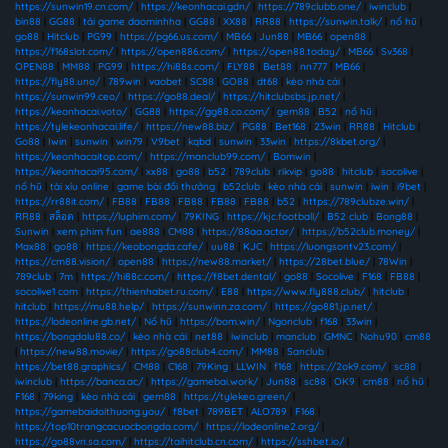
https://sunwin19.cn.com/
|
https://keonhacai.gdn/
|
https://789clubb.one/
|
iwinclub
|
bin88
|
GG88
|
tải game daominhha
|
GG88
|
XX88
|
RR88
|
https://sunwin.talk/
|
nổ hũ
|
go88
|
Hitclub
|
PG99
|
https://pg66.us.com/
|
MB66
|
Jun88
|
MB66
|
open88
|
https://f168slot.com/
|
https://open886.com/
|
https://open88.today/
|
MB66
|
Sv368
|
OPEN88
|
MM88
|
PG99
|
https://hi88s.com/
|
FLY88
|
Bet88
|
nn777
|
MB66
|
https://fly88.uno/
|
789win
|
vaobet
|
SC88
|
GO88
|
dt68
|
kèo nhà cái
|
https://sunwin99.ceo/
|
https://go88.deal/
|
https://hitclubsbs.jp.net/
|
https://keonhacai.voto/
|
GG88
|
https://gg88.co.com/
|
gem88
|
B52
|
nổ hũ
|
https://tylekeonhacai.life/
|
https://new88.biz/
|
PG88
|
Bet168
|
23win
|
RR88
|
Hitclub
|
Go88
|
Iwin
|
sunwin
|
win79
|
V9bet
|
kqbd
|
sunwin
|
33win
|
https://8kbet.org/
|
https://keonhacaitop.com/
|
https://manclub99.com/
|
Bomwin
|
https://keonhacai95.com/
|
xx88
|
go88
|
b52
|
789club
|
rikvip
|
go88
|
hitclub
|
socolive
|
nổ hũ
|
tài xỉu online
|
game bài đổi thưởng
|
b52club
|
kèo nhà cái
|
sunwin
|
iwin
|
i9bet
|
https://rr88it.com/
|
FB88
|
FB88
|
FB88
|
FB88
|
FB88
|
b52
|
https://789clubze.win/
|
RR88
|
สล็อต
|
https://luphim.com/
|
79KING
|
https://kjc.football/
|
B52 club
|
Bong88
|
Sunwin
|
xem phim fun
|
ae888
|
CM88
|
https://88aa.actor/
|
https://b52club.money/
|
Max88
|
go88
|
https://keobongda.cafe/
|
uu88
|
KJC
|
https://luongsontv23.com/
|
https://cm88.vision/
|
open88
|
https://new88.market/
|
https://28bet.blue/
|
78Win
|
789club
|
7m
|
https://hi88c.com/
|
https://f8bet.dental/
|
go88
|
Socolive
|
F168
|
FB88
|
socolive1 com
|
https://thienhabet.ru.com/
|
E88
|
https://www.fly888.club/
|
hitclub
|
hitclub
|
https://mu88.help/
|
https://sunwinn.za.com/
|
https://go881.jp.net/
|
https://lodeonline.gb.net/
|
Nổ hũ
|
https://bom.win/
|
Ngonclub
|
f168
|
33win
|
https://bongdalu88.co/
|
kèo nhà cái
|
net88
|
iwinclub
|
manclub
|
GMNC
|
Nohu90
|
cm88
|
https://new88.movie/
|
https://go88club4.com/
|
MM88
|
Sanclub
|
https://bet88.graphics/
|
CM88
|
C168
|
79King
|
LLWIN
|
f168
|
https://2ok9.com/
|
sc88
|
iwinclub
|
https://banca.ac/
|
https://gamebai.work/
|
Jun88
|
sc88
|
OK9
|
cm88
|
nổ hũ
|
F168
|
79king
|
kèo nhà cái
|
gem88
|
https://tylekeo.green/
|
https://gamebaidoithuong.you/
|
f8bet
|
789BET
|
ALO789
|
F168
|
https://top10trangcacuocbongda.com/
|
https://lodeonline2.org/
|
https://go88vn.sa.com/
|
https://taihitclub.cn.com/
|
https://sshbet.io/
|