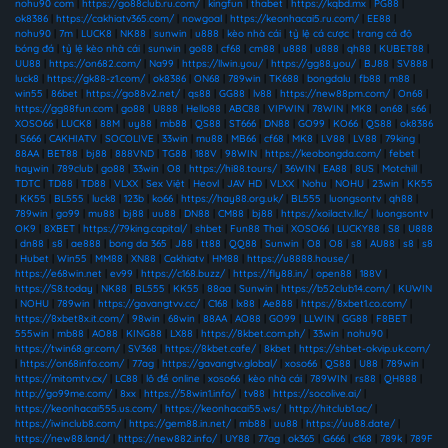
nohu90 com
|
https://go88club.ru.com/
|
kingfun
|
thabet
|
https://kqbd.mx
|
PG88
|
ok8386
|
https://cakhiatv365.com/
|
nowgoal
|
https://keonhacai5.ru.com/
|
EE88
|
nohu90
|
7m
|
LUCK8
|
NK88
|
sunwin
|
u888
|
kèo nhà cái
|
tỷ lệ cá cược
|
trang cá độ
bóng đá
|
tỷ lệ kèo nhà cái
|
sunwin
|
go88
|
cf68
|
cm88
|
u888
|
u888
|
qh88
|
KUBET88
|
UU88
|
https://on682.com/
|
Na99
|
https://llwin.you/
|
https://gg88.you/
|
BJ88
|
SV888
|
luck8
|
https://gk88-z1.com/
|
ok8386
|
ON68
|
789win
|
TK688
|
bongdalu
|
fb88
|
m88
|
win55
|
86bet
|
https://go88v2.net/
|
qs88
|
GG88
|
lv88
|
https://new88pm.com/
|
On68
|
https://gg88fun.com
|
go88
|
U888
|
Hello88
|
ABC88
|
VIPWIN
|
78WIN
|
MK8
|
on68
|
s66
|
XOSO66
|
LUCK8
|
88M
|
uy88
|
mb88
|
QS88
|
ST666
|
DN88
|
GO99
|
KO66
|
QS88
|
ok8386
|
S666
|
CAKHIATV
|
SOCOLIVE
|
33win
|
mu88
|
MB66
|
cf68
|
MK8
|
LV88
|
LV88
|
79king
|
88AA
|
BET88
|
bj88
|
888VND
|
TG88
|
188V
|
98WIN
|
https://keobongda.com/
|
febet
|
haywin
|
789club
|
go88
|
33win
|
O8
|
https://hi88.tours/
|
36WIN
|
EA88
|
8US
|
Motchill
|
TDTC
|
TD88
|
TD88
|
VLXX
|
Sex Việt
|
Heovl
|
JAV HD
|
VLXX
|
Nohu
|
NOHU
|
23win
|
KK55
|
KK55
|
BL555
|
luck8
|
123b
|
ko66
|
https://hay88.org.uk/
|
BL555
|
luongsontv
|
qh88
|
789win
|
go99
|
mu88
|
bj88
|
uu88
|
DN88
|
CM88
|
bj88
|
https://xoilactv.llc/
|
luongsontv
|
OK9
|
8XBET
|
https://79king.capital/
|
shbet
|
Fun88 Thai
|
XOSO66
|
LUCKY88
|
S8
|
U888
|
dn88
|
s8
|
ae888
|
bong da 365
|
J88
|
tt88
|
QQ88
|
Sunwin
|
O8
|
O8
|
s8
|
AU88
|
s8
|
s8
|
Hubet
|
Win55
|
MM88
|
XN88
|
Cakhiatv
|
HM88
|
https://u8888.house/
|
https://e68win.net
|
ev99
|
https://c168.buzz/
|
https://fly88.in/
|
open88
|
188V
|
https://S8.today
|
NK88
|
BL555
|
KK55
|
88aa
|
Sunwin
|
https://b52club14.com/
|
KUWIN
|
NOHU
|
789win
|
https://gavangtvv.cc/
|
C168
|
lx88
|
Ae888
|
https://8xbet1.co.com/
|
https://8xbet8x.it.com/
|
98win
|
68win
|
88AA
|
AO88
|
GO99
|
LLWIN
|
GG88
|
F8BET
|
555win
|
mb88
|
AO88
|
KING88
|
LX88
|
https://8kbet.com.ph/
|
33win
|
nohu90
|
https://twin68.gr.com/
|
SV368
|
https://8kbet.cafe/
|
8kbet
|
https://shbet-okvip.uk.com/
|
https://on68info.com/
|
77ag
|
https://gavangtv.global/
|
xoso66
|
QS88
|
U88
|
789win
|
https://mitomtv.cx/
|
LC88
|
lô đề online
|
xoso66
|
kèo nhà cái
|
789WIN
|
rs88
|
QH888
|
http://go99me.com/
|
8xx
|
https://58win1.info/
|
tv88
|
https://socolive.ai/
|
https://keonhacai555.us.com/
|
https://keonhacai55.ws/
|
http://hitclub1.ac/
|
https://iwinclub8.com/
|
https://gem88.in.net/
|
mb88
|
uu88
|
https://uu88.date/
|
https://new88.land/
|
https://new882.info/
|
UY88
|
77ag
|
ok365
|
G666
|
c168
|
789k
|
789F