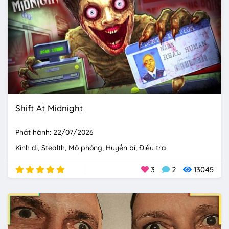
Shift At Midnight
Phát hành: 22/07/2026
Kinh dị
Stealth
Mô phỏng
Huyền bí
Điều tra
3
2
13045