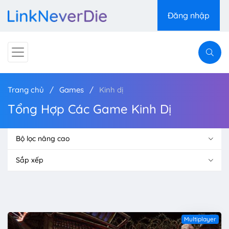
Đăng nhập
Trang chủ
Games
Kinh dị
Tổng Hợp Các Game Kinh Dị
Bộ lọc nâng cao
Sắp xếp
Multiplayer