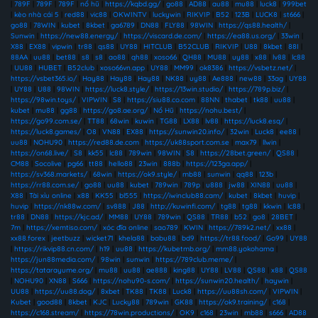
|
789F
|
789F
|
789F
|
nổ hũ
|
https://kqbd.gg/
|
go88
|
AD88
|
au88
|
mu88
|
luck8
|
999bet
|
kèo nhà cái 5
|
red88
|
vic88
|
OKWINTV
|
luckywin
|
RIKVIP
|
B52
|
123B
|
LUCK8
|
st666
|
go88
|
78WIN
|
kubet
|
8kbet
|
ga6789
|
DN88
|
FLY88
|
98WIN
|
https://qs88.health/
|
Sunwin
|
https://new88.energy/
|
https://viscard.de.com/
|
https://ea88.us.org/
|
33win
|
X88
|
EX88
|
vipwin
|
tr88
|
qs88
|
UY88
|
HITCLUB
|
B52CLUB
|
RIKVIP
|
U88
|
8kbet
|
88I
|
88AA
|
uu88
|
bet88
|
s8
|
s8
|
ao88
|
qh88
|
xoso66
|
QH88
|
MU88
|
uy88
|
x88
|
lv88
|
lc88
|
UU88
|
HUBET
|
B52club
|
xoso66vn.app
|
UY88
|
MM99
|
ok8386
|
https://vsbetz.net/
|
https://vsbet365.io/
|
Hay88
|
Hay88
|
Hay88
|
NK88
|
uy88
|
Ae888
|
new88
|
33ag
|
UY88
|
UY88
|
U88
|
98WIN
|
https://luck8.style/
|
https://13win.studio/
|
https://789p.biz/
|
https://98win.toys/
|
VIPWIN
|
S8
|
https://siu88.co.com
|
88NN
|
thabet
|
tk88
|
uu88
|
kubet
|
mu88
|
gg88
|
https://go8.ae.org/
|
Nổ Hũ
|
https://nohu.best/
|
https://go99.com.se/
|
TT88
|
68win
|
kuwin
|
TG88
|
LX88
|
lv88
|
https://luck8.esq/
|
https://luck8.games/
|
O8
|
VN88
|
EX88
|
https://sunwin20.info/
|
32win
|
Luck8
|
ee88
|
uu88
|
NOHU90
|
https://red88.de.com
|
https://uk88sport.com.se
|
max79
|
llwin
|
https://on68.live/
|
S8
|
kk55
|
lc88
|
789win
|
98WIN
|
S8
|
https://28bet.green/
|
QS88
|
CM88
|
Socolive
|
pg66
|
tt88
|
hello88
|
23win
|
888b
|
https://123ga.app/
|
https://sv368.markets/
|
68win
|
https://ok9.style/
|
mb88
|
sunwin
|
qq88
|
123b
|
https://rr88.com.se/
|
go88
|
uu88
|
kubet
|
789win
|
789p
|
u888
|
jw88
|
XIN88
|
uu88
|
X88
|
Tài xỉu online
|
x88
|
KK55
|
bl555
|
https://iwinclub88.cam/
|
kubet
|
8kbet
|
huvip
|
huvip
|
https://nk88w.com/
|
sv888
|
J88
|
http://kuwinfi.com/
|
tg88
|
tg88
|
kkwin
|
lc88
|
tr88
|
DN88
|
https://kjc.ad/
|
MM88
|
UY88
|
789win
|
QS88
|
TR88
|
b52
|
go8
|
28BET
|
7m
|
https://xemtiso.com/
|
xóc đĩa online
|
sao789
|
KWIN
|
https://789k2.net/
|
xx88
|
xx88.forex
|
jeetbuzz
|
wicket71
|
khela88
|
babu88
|
bd9
|
https://tr88.food/
|
Go99
|
UY88
|
https://rikvip88.cn.com/
|
h19
|
uu88
|
https://kubetmb.org/
|
mm88.yokohama
|
https://jun88media.com/
|
98win
|
sunwin
|
https://789club.meme/
|
https://tatarayume.org/
|
mu88
|
uu88
|
ae888
|
king88
|
UY88
|
LV88
|
QS88
|
x88
|
QS88
|
NOHU90
|
XN88
|
S666
|
https://nohu90-s.com/
|
https://sunwin20.health/
|
haywin
|
UU88
|
https://uu88.dog/
|
8xbet
|
TK88
|
TK88
|
Luck8
|
https://uu88sh.com/
|
VIPWIN
|
Kubet
|
good88
|
8kbet
|
KJC
|
Lucky88
|
789win
|
GK88
|
https://ok9.training/
|
c168
|
https://c168.stream/
|
https://78win.productions/
|
OK9
|
c168
|
23win
|
mb88
|
s666
|
AD88