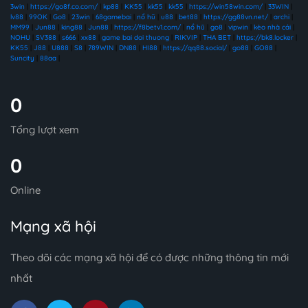
3win
|
https://go8f.co.com/
|
kp88
|
KK55
|
kk55
|
kk55
|
https://win58win.com/
|
33WIN
|
lv88
|
99OK
|
Go8
|
23win
|
68gamebai
|
nổ hũ
|
u88
|
bet88
|
https://gg88vn.net/
|
archi
|
MM99
|
Jun88
|
king88
|
Jun88
|
https://f8betv1.com/
|
nổ hũ
|
go8
|
vipwin
|
kèo nhà cái
|
NOHU
|
SV388
|
s666
|
xx88
|
game bai doi thuong
|
RIKVIP
|
THA BET
|
https://bk8.locker
|
KK55
|
J88
|
U888
|
S8
|
789WIN
|
DN88
|
HI88
|
https://qq88.social/
|
go88
|
GO88
|
Suncity
|
88aa
|
0
Tổng lượt xem
0
Online
Mạng xã hội
Theo dõi các mạng xã hội để có được những thông tin mới
nhất