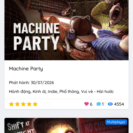
Machine Party
Phát hành: 30/07/2026
Hành động
Kinh dị
Indie
Phổ thông
Vui vẻ - Hài hước
6
1
4554
Multiplayer