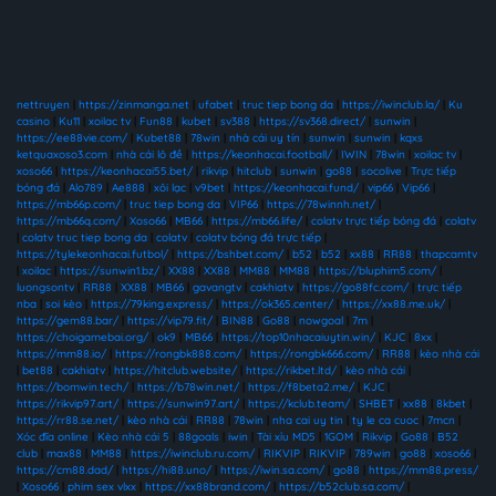
nettruyen
|
https://zinmanga.net
|
ufabet
|
truc tiep bong da
|
https://iwinclub.la/
|
Ku
casino
|
Ku11
|
xoilac tv
|
Fun88
|
kubet
|
sv388
|
https://sv368.direct/
|
sunwin
|
https://ee88vie.com/
|
Kubet88
|
78win
|
nhà cái uy tín
|
sunwin
|
sunwin
|
kqxs
ketquaxoso3.com
|
nhà cái lô đề
|
https://keonhacai.football/
|
IWIN
|
78win
|
xoilac tv
|
xoso66
|
https://keonhacai55.bet/
|
rikvip
|
hitclub
|
sunwin
|
go88
|
socolive
|
Trực tiếp
bóng đá
|
Alo789
|
Ae888
|
xôi lạc
|
v9bet
|
https://keonhacai.fund/
|
vip66
|
Vip66
|
https://mb66p.com/
|
truc tiep bong da
|
VIP66
|
https://78winnh.net/
|
https://mb66q.com/
|
Xoso66
|
MB66
|
https://mb66.life/
|
colatv trực tiếp bóng đá
|
colatv
|
colatv truc tiep bong da
|
colatv
|
colatv bóng đá trực tiếp
|
https://tylekeonhacai.futbol/
|
https://bshbet.com/
|
b52
|
b52
|
xx88
|
RR88
|
thapcamtv
|
xoilac
|
https://sunwin1.bz/
|
XX88
|
XX88
|
MM88
|
MM88
|
https://bluphim5.com/
|
luongsontv
|
RR88
|
XX88
|
MB66
|
gavangtv
|
cakhiatv
|
https://go88fc.com/
|
trực tiếp
nba
|
soi kèo
|
https://79king.express/
|
https://ok365.center/
|
https://xx88.me.uk/
|
https://gem88.bar/
|
https://vip79.fit/
|
BIN88
|
Go88
|
nowgoal
|
7m
|
https://choigamebai.org/
|
ok9
|
MB66
|
https://top10nhacaiuytin.win/
|
KJC
|
8xx
|
https://mm88.io/
|
https://rongbk888.com/
|
https://rongbk666.com/
|
RR88
|
kèo nhà cái
|
bet88
|
cakhiatv
|
https://hitclub.website/
|
https://rikbet.ltd/
|
kèo nhà cái
|
https://bomwin.tech/
|
https://b78win.net/
|
https://f8beta2.me/
|
KJC
|
https://rikvip97.art/
|
https://sunwin97.art/
|
https://kclub.team/
|
SHBET
|
xx88
|
8kbet
|
https://rr88.se.net/
|
kèo nhà cái
|
RR88
|
78win
|
nha cai uy tin
|
ty le ca cuoc
|
7mcn
|
Xóc đĩa online
|
Kèo nhà cái 5
|
88goals
|
iwin
|
Tài xỉu MD5
|
1GOM
|
Rikvip
|
Go88
|
B52
club
|
max88
|
MM88
|
https://iwinclub.ru.com/
|
RIKVIP
|
RIKVIP
|
789win
|
go88
|
xoso66
|
https://cm88.dad/
|
https://hi88.uno/
|
https://iwin.sa.com/
|
go88
|
https://mm88.press/
|
Xoso66
|
phim sex vlxx
|
https://xx88brand.com/
|
https://b52club.sa.com/
|