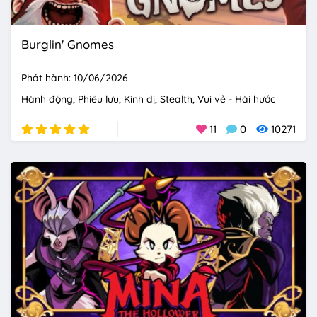
Burglin' Gnomes
Phát hành: 10/06/2026
Hành động
Phiêu lưu
Kinh dị
Stealth
Vui vẻ - Hài hước
11
0
10271