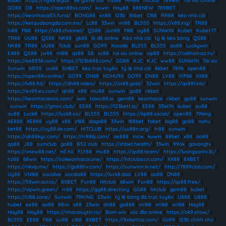
kubet
|
https://fly88.legal/
|
68 game bài
|
mb88
|
MM88
|
hitclub
|
789win
|
Tài Xỉu Online
|
GO88
|
O8
|
https://open88ss.com/
|
kuwin
|
Hay88
|
888NEW
|
789BET
|
https://keonhacai55.fund/
|
BONG88
|
xn88
|
123b
|
8kbet
|
C168
|
RR88
|
kèo nhà cái
|
https://ketquabongda.com.mx/
|
Lc88
|
33win
|
vn88
|
BL555
|
https://x88.ing/
|
TR88
|
hi88
|
f168
|
https://x88.channel/
|
QS88
|
Jun88
|
f168
|
uy88
|
SUNWIN
|
Kubet
|
Kubet77
|
TR88
|
UU88
|
QS88
|
NK88
|
gk88
|
lô đề online
|
Kèo nhà cái
|
tỷ lệ kèo bóng
|
QS88
|
NK88
|
TR88
|
UU88
|
7club
|
sun88
|
GO99
|
Xoso66
|
BL555
|
BL555
|
ao88
|
Luckywin
|
EA88
|
QS88
|
jw88
|
ml88
|
qs88
|
S8
|
sc88
|
tai xiu online
|
vip88
|
https://cakhiatvzz.tv/
|
https://ee8838.com/
|
https://123b888.com/
|
GG88
|
KJC
|
KJC
|
ww88
|
SUNWIN
|
Tài xỉu
Sunwin
|
bl555
|
uu88
|
SHBET
|
kèo trực tuyến
|
tỷ lệ nhà cái
|
8kbet
|
789k
|
open88
|
https://open88v.online/
|
GO99
|
ON68
|
NOHU90
|
GO99
|
DN88
|
LV88
|
VIP66
|
XX88
|
https://lv88.ltd/
|
https://dh88.video/
|
https://sx88.gold/
|
32win
|
https://qs881.ink/
|
https://ev99.eu.com/
|
qh88
|
x88
|
mu88
|
sunwin
|
go88
|
rikbet
|
https://keonhacaivnic.com/
|
iwin
|
taixiu88.io
|
gem88
|
keonhacai
|
rikbet
|
go88
|
sunwin
|
sunwin
|
https://gmnc.club/
|
EE88
|
https://123bett.io/
|
EE88
|
33WIN
|
kubet
|
au88
|
au88
|
Luck8
|
https://luck8.so/
|
BL555
|
BL555
|
https://kp88.social/
|
open88
|
79king
|
AE888
|
AE888
|
uy88
|
x88
|
z188
|
daga88
|
33win
|
188bet
|
fabet
|
big88
|
go88
|
nohu
|
bet88
|
https://uy88.de.com/
|
HITCLUB
|
https://uu88n.org/
|
tr88
|
sunwin
|
https://qh88kyc.com/
|
https://rr886j.com/
|
ae888
|
mcw
|
kuwin
|
88bet
|
x88
|
ao88
|
qq88
|
J88
|
sumclub
|
go88
|
B52 club
|
https://shbet.health/
|
33win
|
99ok
|
gavangtv
|
https://vnew88.net/
|
nổ hũ
|
FLY88
|
mu88
|
https://qs88.team/
|
https://luongsontv.llc/
|
hz88
|
68win
|
https://soikeonhacai.one/
|
https://hitcluba.cn.com/
|
XX88
|
8XBET
|
https://rikvip.mx/
|
https://go88hv.com/
|
https://sunwinn.in.net/
|
http://7899club.com/
|
Uy88
|
VN168
|
socolive
|
xocdia88
|
https://luck8.dad
|
LV88
|
ao88
|
DN88
|
https://58win.autos/
|
8XBET
|
Fun88
|
Hitclub
|
68win
|
Fun88
|
https://qs88.free/
|
https://vipwin.green/
|
rr88
|
https://gg88.directory
|
GG88
|
hitclub
|
gem88
|
kubet
|
https://c168.zone/
|
Sunwin
|
79KING
|
23win
|
tỷ lệ bóng đá trực tuyến
|
U888
|
U888
|
hubet
|
ee88
|
ao88
|
88vv
|
x88
|
23win
|
dn88
|
ga888
|
vn168
|
vn168
|
vn168
|
Hay88
|
Hay88
|
Hay88
|
https://nhacaiuytin.ro/
|
Bom win
|
xóc đĩa online
|
https://ok9.show/
|
BL555
|
EE88
|
f168
|
uu88
|
c168
|
8XBET
|
https://8xbettaz.com/
|
Go99
|
123b chính chủ
|