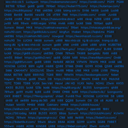
|
kèo nhà cái 5
|
Luckywin
|
https://mobamonster.com/
|
https://on68i.com/
|
PG99
|
PG88
|
BET88
|
123bet
|
go88
|
go88
|
789bet
|
https://kubet773.com/
|
https://kubetqw.com/
|
https://mu886.pizza/
|
F168
|
ok8386
|
LX88
|
lương sơn tv
|
SV66
|
NK88
|
Luck8
|
Luck8
|
DN88
|
Bet88
|
Bet88
|
new88
|
O8
|
cf789
|
f168
|
https://on68c.com/
|
cm88
|
Jun88
|
JW88
|
cm88
|
F168
|
on68
|
https://taixiuonline.direct
|
w88
|
rikvip
|
HZ88
|
LX88
|
u888
|
jw88
|
lv88
|
98win
|
ml88.vegas
|
VIP66
|
mv66
|
ml88
|
luck8
|
S666
|
789bet
|
qq88
|
Sunwin
|
8kbet
|
MK8
|
https://cakhiatv.express/
|
39bet
|
https://nhacaiuytin88.ae.org/
|
nohu90 com
|
https://go88club.ru.com/
|
kingfun
|
thabet
|
https://kqbd.mx
|
PG88
|
ok8386
|
https://cakhiatv365.com/
|
nowgoal
|
https://keonhacai5.ru.com/
|
EE88
|
nohu90
|
7m
|
LUCK8
|
NK88
|
sunwin
|
u888
|
kèo nhà cái
|
tỷ lệ cá cược
|
trang cá độ
bóng đá
|
tỷ lệ kèo nhà cái
|
sunwin
|
go88
|
cf68
|
cm88
|
u888
|
u888
|
qh88
|
KUBET88
|
UU88
|
https://on682.com/
|
Na99
|
https://llwin.you/
|
https://gg88.you/
|
BJ88
|
SV888
|
luck8
|
https://gk88-z1.com/
|
ok8386
|
ON68
|
789win
|
TK688
|
bongdalu
|
fb88
|
m88
|
win55
|
86bet
|
https://go88v2.net/
|
qs88
|
GG88
|
lv88
|
https://new88pm.com/
|
On68
|
https://gg88fun.com
|
go88
|
U888
|
Hello88
|
ABC88
|
VIPWIN
|
78WIN
|
MK8
|
on68
|
s66
|
XOSO66
|
LUCK8
|
88M
|
uy88
|
mb88
|
QS88
|
ST666
|
DN88
|
GO99
|
KO66
|
QS88
|
ok8386
|
S666
|
CAKHIATV
|
SOCOLIVE
|
33win
|
mu88
|
MB66
|
cf68
|
MK8
|
LV88
|
LV88
|
79king
|
88AA
|
BET88
|
bj88
|
888VND
|
TG88
|
188V
|
98WIN
|
https://keobongda.com/
|
febet
|
haywin
|
789club
|
go88
|
33win
|
O8
|
https://hi88.tours/
|
36WIN
|
EA88
|
8US
|
Motchill
|
TDTC
|
TD88
|
TD88
|
VLXX
|
Sex Việt
|
Heovl
|
JAV HD
|
VLXX
|
Nohu
|
NOHU
|
23win
|
KK55
|
KK55
|
BL555
|
luck8
|
123b
|
ko66
|
https://hay88.org.uk/
|
BL555
|
luongsontv
|
qh88
|
789win
|
go99
|
mu88
|
bj88
|
uu88
|
DN88
|
CM88
|
bj88
|
https://xoilactv.llc/
|
luongsontv
|
OK9
|
8XBET
|
https://79king.capital/
|
shbet
|
Fun88 Thai
|
XOSO66
|
LUCKY88
|
S8
|
U888
|
dn88
|
s8
|
ae888
|
bong da 365
|
J88
|
tt88
|
QQ88
|
Sunwin
|
O8
|
O8
|
s8
|
AU88
|
s8
|
s8
|
Hubet
|
Win55
|
MM88
|
XN88
|
Cakhiatv
|
HM88
|
https://u8888.house/
|
https://e68win.net
|
ev99
|
https://c168.buzz/
|
https://fly88.in/
|
open88
|
188V
|
https://S8.today
|
NK88
|
BL555
|
KK55
|
88aa
|
Sunwin
|
https://b52club14.com/
|
KUWIN
|
NOHU
|
789win
|
https://gavangtvv.cc/
|
C168
|
lx88
|
Ae888
|
https://8xbet1.co.com/
|
https://8xbet8x.it.com/
|
98win
|
68win
|
88AA
|
AO88
|
GO99
|
LLWIN
|
GG88
|
F8BET
|
555win
|
mb88
|
AO88
|
KING88
|
LX88
|
https://8kbet.com.ph/
|
33win
|
nohu90
|