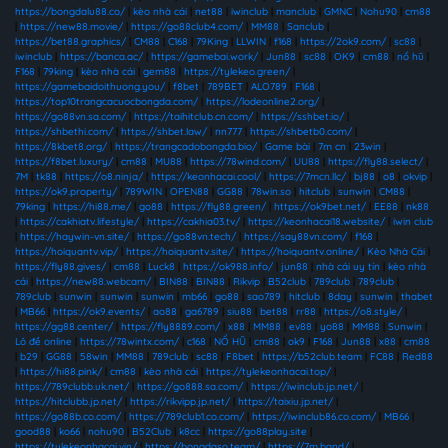
https://bongdalu88.co/
|
kèo nhà cái
|
net88
|
iwinclub
|
manclub
|
GMNC
|
Nohu90
|
cm88
|
https://new88.movie/
|
https://go88club4.com/
|
MM88
|
Sanclub
|
https://bet88.graphics/
|
CM88
|
C168
|
79King
|
LLWIN
|
f168
|
https://2ok9.com/
|
sc88
|
iwinclub
|
https://banca.ac/
|
https://gamebai.work/
|
Jun88
|
sc88
|
OK9
|
cm88
|
nổ hũ
|
F168
|
79king
|
kèo nhà cái
|
gem88
|
https://tylekeo.green/
|
https://gamebaidoithuong.you/
|
f8bet
|
789BET
|
ALO789
|
F168
|
https://top10trangcacuocbongda.com/
|
https://lodeonline2.org/
|
https://go88vn.sa.com/
|
https://taihitclub.cn.com/
|
https://sshbet.io/
|
https://shbethi.com/
|
https://shbet.law/
|
nn777
|
https://shbetb0.com/
|
https://8kbet8.org/
|
https://trangcadobongda.bio/
|
Game bài
|
7m cn
|
23win
|
https://f8bet.luxury/
|
cm88
|
MU88
|
https://78wind.com/
|
UU88
|
https://fly88.select/
|
7M
|
tk88
|
https://o8.ninja/
|
https://keonhacai.cool/
|
https://7mcn.llc/
|
bj88
|
o8
|
okvip
|
https://ok9.property/
|
789WIN
|
OPEN88
|
GG88
|
78win.so
|
hitclub
|
sunwin
|
CM88
|
79king
|
https://hi88.me/
|
go88
|
https://fly88.green/
|
https://ok9bet.net/
|
EE88
|
nk88
|
https://cakhiatv.lifestyle/
|
https://cakhia03.tv/
|
https://keonhacai18.website/
|
iwin club
|
https://haywin-vn.site/
|
https://go88vn.tech/
|
https://say88vn.com/
|
f168
|
https://hoiquantv.vip/
|
https://hoiquantv.site/
|
https://hoiquantv.online/
|
Kèo Nhà Cái
|
https://fly88.gives/
|
cm88
|
Luck8
|
https://ok988.info/
|
jun88
|
nhà cái uy tín
|
kèo nhà
cái
|
https://new88.webcam/
|
BIN88
|
BIN88
|
Rikvip
|
B52club
|
789club
|
789club
|
789club
|
sunwin
|
sunwin
|
sunwin
|
mb66
|
go88
|
sao789
|
hitclub
|
8day
|
sunwin
|
thabet
|
MB66
|
https://ok9.events/
|
ao88
|
ga6789
|
siu88
|
bet88
|
rr88
|
https://o8.style/
|
https://gg88.center/
|
https://fly8889.com/
|
x88
|
MM88
|
ev88
|
yo88
|
MM88
|
Sunwin
|
Lô đề online
|
https://78wintx.com/
|
c168
|
NỔ HŨ
|
cm88
|
ok9
|
F168
|
Jun88
|
x88
|
cm88
|
b29
|
GG88
|
58win
|
MM88
|
789club
|
sc88
|
F8bet
|
https://b52club.team
|
FC88
|
Red88
|
https://hi88.pink/
|
cm88
|
kèo nhà cái
|
https://tylekeonhacai.top/
|
https://789clubb.uk.net/
|
https://go888.sa.com/
|
https://iwinclub.jp.net/
|
https://hitclubb.jp.net/
|
https://rikvipp.jp.net/
|
https://taixiu.jp.net/
|
https://go88b.co.com/
|
https://789club1.co.com/
|
https://iwinclub86.co.com/
|
MB66
|
good88
|
ko66
|
nohu90
|
B52Club
|
k8cc
|
https://go88play.site
|
https://tylekeonhacai.vin/
|
https://bongdaso.team/
|
https://7m.band/
|