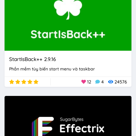
StartIsBack++ 2.9.16
Phần mềm tùy biến start menu và taskbar
12
4
24576