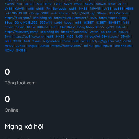
33WIN
|
X88
|
UY88
|
EA88
|
188V
|
LV88
|
69VN
|
cm88
|
ok365
|
sunwin
|
luck8
|
AO88
|
LV88
|
KUWIN
|
w88
|
qh88
|
7M
|
Bongdalu
|
pg88
|
NK88
|
789WIN
|
UY88
|
ae888
|
HB88
|
ok8386
|
DH88
|
abcvip
|
XX88
|
nohu90 com
|
https://lx88.uk/
|
98win
|
JBO Vietnam
|
https://hi88.spot/
|
kèo bóng đá
|
https://luck88com.net/
|
s666
|
https://open88.gg/
|
88aa
|
Đăng Ký BL555
|
555WIN
|
st666
|
kubet
|
m88
|
8XBET
|
8XBET
|
88VBET
|
fv88
|
58win
|
58win
|
888vi
|
888vnd
|
zx88
|
CAKHIATV
|
Đăng Nhập BL555
|
go99
|
hitclub
|
https://sunwinvy.com/
|
kèo bóng đá
|
https://fv88.best/
|
23win
|
Xoi Lac TV
|
alo789
|
3win
|
https://go8f.co.com/
|
kp88
|
KK55
|
kk55
|
kk55
|
https://win58win.com/
|
33WIN
|
lv88
|
99OK
|
Go8
|
23win
|
68gamebai
|
nổ hũ
|
u88
|
bet88
|
https://gg88vn.net/
|
archi
|
MM99
|
Jun88
|
king88
|
Jun88
|
https://f8betv1.com/
|
nổ hũ
|
go8
|
vipwin
|
kèo nhà cái
|
NOHU
|
SV388
|
0
Tổng lượt xem
0
Online
Mạng xã hội