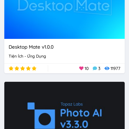
Desktop Mate v1.0.0
Tiện Ích - Ứng Dụng
10
3
11977