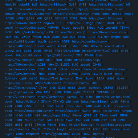
khela88
|
babu88
|
bd9
|
https://tr88.food/
|
Go99
|
UY88
|
https://rikvip88.cn.com/
|
h19
|
uu88
|
https://kubetmb.org/
|
mm88.yokohama
|
https://jun88media.com/
|
98win
|
sunwin
|
https://789club.meme/
|
https://tatarayume.org/
|
mu88
|
uu88
|
ae888
|
king88
|
UY88
|
LV88
|
QS88
|
x88
|
QS88
|
NOHU90
|
XN88
|
S666
|
https://nohu90-s.com/
|
https://sunwin20.health/
|
haywin
|
UU88
|
https://uu88.dog/
|
8xbet
|
TK88
|
TK88
|
Luck8
|
https://uu88sh.com/
|
VIPWIN
|
Kubet
|
good88
|
8kbet
|
KJC
|
Lucky88
|
789win
|
GK88
|
https://ok9.training/
|
c168
|
https://c168.stream/
|
https://78win.productions/
|
OK9
|
c168
|
23win
|
mb88
|
s666
|
AD88
|
XX8
|
xx8
|
ad88
|
BJ88
|
ALO789
|
king88
|
uu88
|
https://qs888.it.com/
|
bgd66
|
sunwin
|
AO88
|
https://xoso66a.uk.com/
|
https://nk88.food/
|
789win
|
win55
|
kubet
|
88vbet
|
LV88
|
KKWIN
|
32WIN
|
AO88
|
WinAZ
|
xx8
|
ad88
|
SC88
|
MM88
|
RR88 Đăng Nhập
|
https://33winf.fun/
|
C168
|
dn88
|
vipwin
|
http://qs88.spot/
|
https://lx886.casino/
|
Z188
|
DN88
|
8xbet
|
https://c168com.vip/
|
dn88
|
nk88
|
tt88
|
ao88
|
https://88vv.help/
|
https://789winn.click/
|
LC88
|
NHÀ CÁI BL555
|
KJC
|
xoso66
|
QH88
|
https://kuwinss.com/
|
TG88
|
UU88
|
88kbet
|
vipwin
|
okwin
|
https://dn88tips.com/
|
https://789winn.tech/
|
fb88
|
xx88
|
LLWIN
|
LLWIN
|
LLWIN
|
LLWIN
|
kubet
|
qq88
|
Cakhiatv
|
uy88
|
nổ hũ
|
https://78win.jpn.com/
|
33win
|
kuwin
|
88AA
|
st666
|
vipwin
|
https://zqs88.com/
|
https://o8.dance/
|
https://o8.claims/
|
U888
|
https://78win.holiday/
|
78win
|
c168
|
EX88
|
nk88
|
vipwin
|
cakhiatv
|
OKFUN
|
88JBET
|
https://tg88.miami/
|
VN6
|
F168
|
mb88
|
TP88
|
qq88
|
789BET
|
OPEN88
|
s8
|
https://28bet.it.com/
|
https://789bet.ac/
|
KUWIN
|
s8
|
AO88
|
https://kuwin.mex.com/
|
vipwin
|
https://lv88.ph/
|
33WIN
|
79KING
|
phimmoi
|
https://mm88.tax/
|
go88
|
98win
|
XX88
|
XX88
|
ON68
|
F8BET
|
S666
|
ee88
|
88VV
|
dn88
|
lv88
|
ao88
|
luck8
|
Tài xỉu md5
|
ee88
|
https://keobongda.uk.net/
|
https://qs88.sh/
|
NOHU
|
go99
|
Tài xỉu md5
|
King88
|
qh88
|
nổ hũ
|
lv88
|
nk88
|
https://open88.io/
|
98win
|
QS88
|
s8
|
33win
|
on68
|
RR88
|
XX88
|
EX88
|
789K
|
sunwin
|
lv88
|
CM88
|
33win
|
f168
|
xx8
|
ad88
|
rtzz
|
GO8
|
LV88
|
QS88
|
qh88
|
qh88
|
789win
|
98win
|
8kbet
|
https://8kbet.cz/
|
https://8kbetgroup.org/
|
https://8kbet.fit/
|
Nổ Hũ
|
789WIN
|
king88
|
nhà cái 8KBET
|
AD88
|
XX8
|
abcvip
|
febet
|
KQBD
|
Go88
|
thapcam
|
https://gg888.info/
|
GG88
|
ON68
|
open88
|