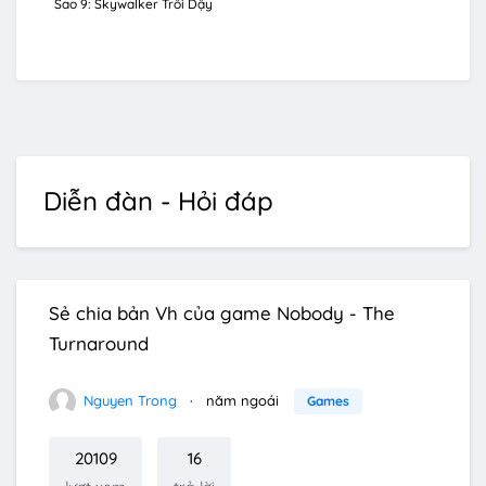
Sao 9: Skywalker Trỗi Dậy
Diễn đàn - Hỏi đáp
Sẻ chia bản Vh của game Nobody - The
Turnaround
Nguyen Trong
năm ngoái
Games
20109
16