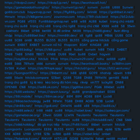
https://rikvipv2.com/
|
https://rikvip3.jp.net/
|
https://keonhacai5.hot/
|
https://gamebaidoithuong1.io/
|
https://sunwin1.jp.net/
|
sunwin
|
Jun88
|
U888
|
Sunwin
|
go88com.club
|
haywinvip.jp.net
|
https://fly888y.com/
|
iWin68
|
https://go88bet.in.net/
|
Mmwin
|
https://c168game.com/
|
zowinmoi.com
|
https://789-club.best
|
https://b52club-
vn.com
|
PG88
|
vf555
|
Fun88dangnhap.net
|
w88
|
w88
|
AU88
|
kubet
|
trang chủ mb88
|
trang chủ au88
|
trang chủ x88
|
trang chủ tg88
|
trang chủ c168
|
XX88
|
xx88
|
S8
|
33win
|
cakhiatv
|
8kbet
|
UY88
|
bet88
|
lô đề online
|
NK88
|
https://nk88.gives/
|
llwin đăng
nhập
|
https://u888bet.live/
|
https://mm88t.dev/
|
s8
|
tg88
|
qs88
|
MB66
|
UU88
|
GO8
|
uu88
|
SC88
|
on68
|
BL555
|
BL555
|
BL555
|
BL555
|
cổng game hitclub
|
cổng game
sunwin
|
8XBET
|
8XBET
|
sunwin nổ hũ
|
thapcam
|
8DAY
|
KING88
|
j88
|
https://qs88.baby/
|
https://c168.guru/
|
uu88
|
hubet
|
sunwin
|
hi88
|
TX88
|
DABET
|
DA88
|
TA88
|
SIN88
|
11BET
|
VIN88
|
DU88
|
9bet
|
bu88
|
Oxbet
|
haywin
|
https://say88vn.site/
|
hitclub
|
99ok
|
https://sunwin29.com/
|
nohu
|
az888
|
ug88
|
ea88
|
S666
|
789win
|
s666
|
sunwin
|
sunwin
|
https://keonhacai5.boats/
|
sv368hn.com
|
SV388
|
Kubet
|
https://alo789apk.app/
|
https://hitclub1.guru/
|
https://b52.ventures/
|
https://luongson117.tv/
|
https://8kbettt.co/
|
lv88
|
qh88
|
GO99
|
nhatvip
|
vipwin
|
tr88
|
nk88
|
56win
|
hitclub.compare
|
123bet
|
QS88
|
TG88
|
DN88
|
789WIN
|
gem88
|
fb88
|
trang chủ go88
|
tỷ lệ kèo
|
kèo bóng đá hôm nay
|
rikvip
|
vin777
|
lucky88
|
DN88
|
OPEN88
|
C168
|
https://xx88.uk.com/
|
https://gg88se.com/
|
PG66
|
88kbet
|
uu88
|
https://lc88.website/
|
https://vipwin.luxury/
|
au88
|
grandpashabet
|
EE88
|
https://88i.mobile/
|
https://88m.ae.org/
|
88M
|
88M
|
AO88
|
88M
|
Luck8
|
https://88aa.technology
|
jw88
|
98Win
|
TG88
|
DH88
|
AO88
|
123B
|
Luck8
|
https://dn88s.net/
|
https://go8.onl/
|
OKWIN
|
ao88
|
x88
|
https://ao88.cx/
|
https://nk88.select/
|
tr88
|
nk88
|
uu88
|
https://vsbet.love/
|
https://soikeo.jpn.com/
|
https://gamebai.ae.org/
|
23win
|
GG88
|
LLWIN
|
Tieulamtv
|
Tieulamtv
|
Tieulamtv
|
Tieulamtv
|
Tieulamtv
|
Tieulamtv
|
Tieulamtv
|
vu88
|
https://hitclub88.net/
|
C168
|
S666
|
https://s666.holiday/
|
đá gà trực tiếp
|
https://fv88.food/
|
86bet
|
sunwin
|
hitclub
|
Luongsontv
|
Luongsontv
|
EE88
|
BL555
|
KK55
|
KK55
|
S666
|
s666
|
vip66
|
123b
|
ee88
|
XX8
|
AD88
|
UY88
|
UY88
|
123b
|
sv388
|
qs88
|
https://vsbet.link/
|
onbet
|
https://febetvip.it.com/
|
RIKVIP
|
HITCLUB
|
GO88
|
SUNWIN
|
fabet
|
net88
|
mubet
|