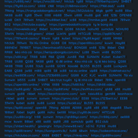
https://u888j.net/
|
https://vnsc88.net/
|
hitclub
|
tg88
|
https://789bethp.com/
|
SHBET
|
https://fly88.co.com/
|
U888
|
c168
|
https://c168mov.com/
|
https://f168.dad/
|
uu88
|
79king
|
https://trangcadobongda.uk.net/
|
https://b52club.to
|
68gb
|
go99
|
au88
|
88xx
|
NK88
|
au88
|
tg88
|
33win
|
tt88
|
mb88
|
33win
|
u888
|
mu88
|
go8
|
x88
|
123b
|
OPEN88
|
luck8
|
OK9
|
789win
|
https://mu88bet.live/
|
sc88
|
https://mmlive.gold
|
mb88
|
789win
|
B52
|
https://hitclubx.supply/
|
https://gamebaidoithuong.la
|
ty le bong da
|
https://moviekids.org/
|
8kbet
|
SUNWIN
|
GO88
|
hitclub
|
nohu90
|
sumclub
|
NOHU90
|
33WIN
|
https://x88.green/
|
shbet
|
LLWIN
|
go88
|
HITCLUB
|
https://qq8876.net/
|
https://789win8.casino/
|
98win
|
tg88
|
kubet
|
https://fly88.legal/
|
mb88
|
MM88
|
hitclub
|
789win
|
Tài Xỉu Online
|
GO88
|
O8
|
https://open88ss.com/
|
kuwin
|
Hay88
|
888NEW
|
789BET
|
https://keonhacai55.fund/
|
BONG88
|
xn88
|
123b
|
8kbet
|
C168
|
RR88
|
kèo nhà cái
|
https://ketquabongda.com.mx/
|
Lc88
|
33win
|
vn88
|
BL555
|
https://x88.ing/
|
TR88
|
hi88
|
f168
|
QS88
|
Jun88
|
f168
|
SUNWIN
|
Kubet
|
Kubet77
|
TR88
|
UU88
|
QS88
|
NK88
|
gk88
|
lô đề online
|
Kèo nhà cái
|
tỷ lệ kèo bóng
|
QS88
|
NK88
|
TR88
|
UU88
|
7club
|
sun88
|
GO99
|
Xoso66
|
BL555
|
BL555
|
ao88
|
Luckywin
|
EA88
|
QS88
|
jw88
|
ml88
|
qs88
|
S8
|
sc88
|
tai xiu online
|
vip88
|
https://cakhiatvzz.tv/
|
https://ee8838.com/
|
https://123b888.com/
|
GG88
|
KJC
|
KJC
|
ww88
|
SUNWIN
|
Tài xỉu
Sunwin
|
bl555
|
uu88
|
SHBET
|
kèo trực tuyến
|
tỷ lệ nhà cái
|
8kbet
|
789k
|
open88
|
https://open88v.online/
|
VIP66
|
XX88
|
https://lv88.ltd/
|
https://dh88.video/
|
https://sx88.gold/
|
32win
|
https://qs881.ink/
|
https://ev99.eu.com/
|
qh88
|
x88
|
mu88
|
sunwin
|
go88
|
rikbet
|
https://keonhacaivnic.com/
|
iwin
|
taixiu88.io
|
gem88
|
keonhacai
|
rikbet
|
go88
|
sunwin
|
sunwin
|
https://gmnc.club/
|
EE88
|
https://123bett.io/
|
EE88
|
33WIN
|
kubet
|
au88
|
au88
|
Luck8
|
https://luck8.so/
|
BL555
|
BL555
|
https://kp88.social/
|
open88
|
79king
|
AE888
|
AE888
|
uy88
|
x88
|
z188
|
daga88
|
33win
|
188bet
|
fabet
|
big88
|
go88
|
nohu
|
bet88
|
https://uy88.de.com/
|
HITCLUB
|
https://uu88n.org/
|
tr88
|
sunwin
|
https://qh88kyc.com/
|
https://rr886j.com/
|
ae888
|
mcw
|
kuwin
|
88bet
|
x88
|
ao88
|
qq88
|
J88
|
sumclub
|
go88
|
B52 club
|
https://shbet.health/
|
gavangtv
|
https://vnew88.net/
|
nổ hũ
|
FLY88
|
mu88
|
https://qs88.team/
|
https://luongsontv.llc/
|
hz88
|
68win
|
https://soikeonhacai.one/
|
https://hitcluba.cn.com/
|
XX88
|
8XBET
|
https://rikvip.mx/
|
https://go88hv.com/
|