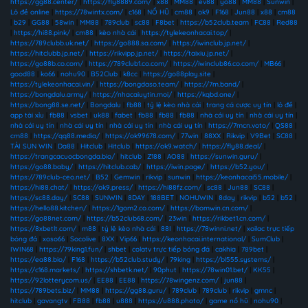
https://gg88.center/
|
https://fly8889.com/
|
x88
|
MM88
|
ev88
|
yo88
|
MM88
|
Sunwin
|
Lô đề online
|
https://78wintx.com/
|
c168
|
NỔ HŨ
|
cm88
|
ok9
|
F168
|
Jun88
|
x88
|
cm88
|
b29
|
GG88
|
58win
|
MM88
|
789club
|
sc88
|
F8bet
|
https://b52club.team
|
FC88
|
Red88
|
https://hi88.pink/
|
cm88
|
kèo nhà cái
|
https://tylekeonhacai.top/
|
https://789clubb.uk.net/
|
https://go888.sa.com/
|
https://iwinclub.jp.net/
|
https://hitclubb.jp.net/
|
https://rikvipp.jp.net/
|
https://taixiu.jp.net/
|
https://go88b.co.com/
|
https://789club1.co.com/
|
https://iwinclub86.co.com/
|
MB66
|
good88
|
ko66
|
nohu90
|
B52Club
|
k8cc
|
https://go88play.site
|
https://tylekeonhacai.vin/
|
https://bongdaso.team/
|
https://7m.band/
|
https://bongdalu.army/
|
https://nhacaiuytin.moi/
|
https://kqbd.one/
|
https://bong88.se.net/
|
Bongdalu
|
fb88
|
tỷ lệ kèo nhà cái
|
trang cá cược uy tín
|
lô đề
|
app tài xỉu
|
fb88
|
vsbet
|
uk88
|
fabet
|
fb88
|
fb88
|
fb88
|
nhà cái uy tín
|
nhà cái uy tín
|
nhà cái uy tín
|
nhà cái uy tín
|
nhà cái uy tín
|
nhà cái uy tín
|
https://7mcn.voto/
|
QS88
|
cm88
|
https://qq88.media/
|
https://ok99678.com/
|
77win
|
88XX
|
Rikvip
|
V9Bet
|
SC88
|
TẢI SUN WIN
|
Da88
|
Hitclub
|
Hitclub
|
https://ok9.watch/
|
https://fly88.deal/
|
https://trangcacuocbongda.bio/
|
hitclub
|
Z188
|
AO88
|
https://sunwin.guru/
|
https://go88.baby/
|
https://hitclub.cab/
|
https://iwin.page/
|
https://b52.you/
|
https://789club-ceo.net/
|
B52
|
Gemwin
|
rikvip
|
sunwin
|
https://keonhacai55.mobile/
|
https://hi88.chat/
|
https://ok9.press/
|
https://hi88fz.com/
|
sc88
|
Jun88
|
SC88
|
https://sc88.day/
|
SC88
|
SUNWIN
|
8DAY
|
188BET
|
NOHUWIN
|
8day
|
rikvip
|
b52
|
b52
|
https://hello88.kitchen/
|
https://1gom2.co.com/
|
https://bomwin.cn.com/
|
https://go88net.com/
|
https://b52club68.com/
|
23win
|
https://rikbet1.cn.com/
|
https://8xbetlt.com/
|
m88
|
tỷ lệ kèo nhà cái
|
88I
|
https://78winni.net/
|
xoilac trực tiếp
bóng đá
|
xoso66
|
Socolive
|
8XX
|
Vip66
|
https://keonhacai.international/
|
SumClub
|
IWIN68
|
https://79king1.fun/
|
shbet
|
colatv trực tiếp bóng đá
|
cakhia
|
789bet
|
https://ea88.bio/
|
F168
|
https://b52club.study/
|
79king
|
https://bl555.systems/
|
https://c168.markets/
|
https://shbetk.net/
|
90phut
|
https://78win01.bet/
|
KK55
|
https://92lotterycom.us/
|
EE88
|
EE88
|
https://78wingenz.com/
|
jun88
|
https://789bets.biz/
|
MM88
|
https://gg88.guru/
|
789club
|
789club
|
rikvip
|
gmnc
|
hitclub
|
gavangtv
|
FB88
|
fb88
|
u888
|
https://u888.photo/
|
game nổ hũ
|
nohu90
|