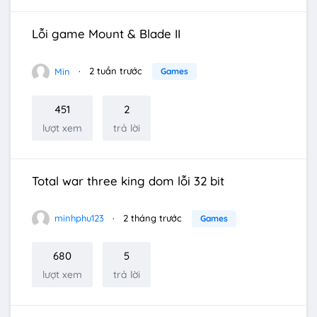
Lỗi game Mount & Blade II
Min
2 tuần trước
Games
451
2
lượt xem
trả lời
Total war three king dom lỗi 32 bit
minhphu123
2 tháng trước
Games
680
5
lượt xem
trả lời