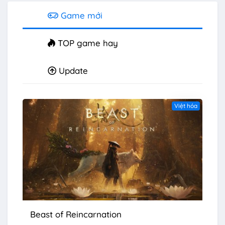
Game mới
TOP game hay
Update
Việt hóa
Beast of Reincarnation