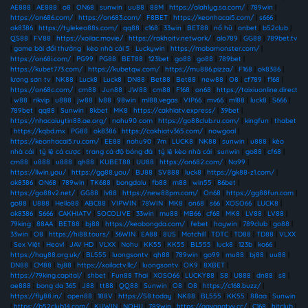
AE888
|
AE888
|
o8
|
ON68
|
sunwin
|
uu88
|
88M
|
https://alahlyg.sa.com/
|
789win
|
https://on686.com/
|
https://on683.com/
|
F8BET
|
https://keonhacai5.com/
|
s666
|
ok8386
|
https://tylekeo88s.com/
|
qq88
|
c168
|
33win
|
BET88
|
nổ hũ
|
onbet
|
b52club
|
QS88
|
FV88
|
https://xoilac.movie/
|
https://rakhoitv.network/
|
alo789
|
GG88
|
789bet.tv
|
game bài đổi thưởng
|
kèo nhà cái 5
|
Luckywin
|
https://mobamonster.com/
|
https://on68i.com/
|
PG99
|
PG88
|
BET88
|
123bet
|
go88
|
go88
|
789bet
|
https://kubet773.com/
|
https://kubetqw.com/
|
https://mu886.pizza/
|
F168
|
ok8386
|
lương sơn tv
|
NK88
|
Luck8
|
Luck8
|
DN88
|
Bet88
|
Bet88
|
new88
|
O8
|
cf789
|
f168
|
https://on68c.com/
|
cm88
|
Jun88
|
JW88
|
cm88
|
F168
|
on68
|
https://taixiuonline.direct
|
w88
|
rikvip
|
u888
|
jw88
|
lv88
|
98win
|
ml88.vegas
|
VIP66
|
mv66
|
ml88
|
luck8
|
S666
|
789bet
|
qq88
|
Sunwin
|
8kbet
|
MK8
|
https://cakhiatv.express/
|
39bet
|
https://nhacaiuytin88.ae.org/
|
nohu90 com
|
https://go88club.ru.com/
|
kingfun
|
thabet
|
https://kqbd.mx
|
PG88
|
ok8386
|
https://cakhiatv365.com/
|
nowgoal
|
https://keonhacai5.ru.com/
|
EE88
|
nohu90
|
7m
|
LUCK8
|
NK88
|
sunwin
|
u888
|
kèo
nhà cái
|
tỷ lệ cá cược
|
trang cá độ bóng đá
|
tỷ lệ kèo nhà cái
|
sunwin
|
go88
|
cf68
|
cm88
|
u888
|
u888
|
qh88
|
KUBET88
|
UU88
|
https://on682.com/
|
Na99
|
https://llwin.you/
|
https://gg88.you/
|
BJ88
|
SV888
|
luck8
|
https://gk88-z1.com/
|
ok8386
|
ON68
|
789win
|
TK688
|
bongdalu
|
fb88
|
m88
|
win55
|
86bet
|
https://go88v2.net/
|
GG88
|
lv88
|
https://new88pm.com/
|
On68
|
https://gg88fun.com
|
go88
|
U888
|
Hello88
|
ABC88
|
VIPWIN
|
78WIN
|
MK8
|
on68
|
s66
|
XOSO66
|
LUCK8
|
ok8386
|
S666
|
CAKHIATV
|
SOCOLIVE
|
33win
|
mu88
|
MB66
|
cf68
|
MK8
|
LV88
|
LV88
|
79king
|
88AA
|
BET88
|
bj88
|
https://keobongda.com/
|
febet
|
haywin
|
789club
|
go88
|
33win
|
O8
|
https://hi88.tours/
|
36WIN
|
EA88
|
8US
|
Motchill
|
TDTC
|
TD88
|
TD88
|
VLXX
|
Sex Việt
|
Heovl
|
JAV HD
|
VLXX
|
Nohu
|
KK55
|
KK55
|
BL555
|
luck8
|
123b
|
ko66
|
https://hay88.org.uk/
|
BL555
|
luongsontv
|
qh88
|
789win
|
go99
|
mu88
|
bj88
|
uu88
|
DN88
|
CM88
|
bj88
|
https://xoilactv.llc/
|
luongsontv
|
OK9
|
8XBET
|
https://79king.capital/
|
shbet
|
Fun88 Thai
|
XOSO66
|
LUCKY88
|
S8
|
U888
|
dn88
|
s8
|
ae888
|
bong da 365
|
J88
|
tt88
|
QQ88
|
Sunwin
|
O8
|
O8
|
https://c168.buzz/
|
https://fly88.in/
|
open88
|
188V
|
https://S8.today
|
NK88
|
BL555
|
KK55
|
88aa
|
Sunwin
|
https://b52club14.com/
|
KUWIN
|
NOHU
|
789win
|
https://gavangtvv.cc/
|
C168
|
hitclub
|