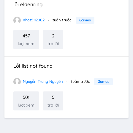
lỗi eldenring
nhat5112002
tuần trước
Games
457
2
lượt xem
trả lời
Lỗi list not found
Nguyễn Trung Nguyên
tuần trước
Games
501
5
lượt xem
trả lời