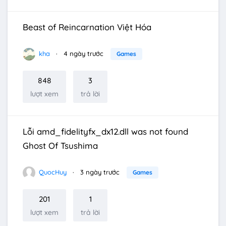
Beast of Reincarnation Việt Hóa
kha
4 ngày trước
Games
848
3
lượt xem
trả lời
Lỗi amd_fidelityfx_dx12.dll was not found
Ghost Of Tsushima
QuocHuy
3 ngày trước
Games
201
1
lượt xem
trả lời