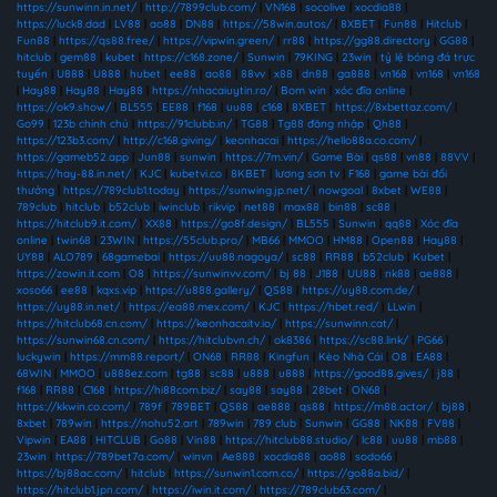
https://sunwinn.in.net/
|
http://7899club.com/
|
VN168
|
socolive
|
xocdia88
|
https://luck8.dad
|
LV88
|
ao88
|
DN88
|
https://58win.autos/
|
8XBET
|
Fun88
|
Hitclub
|
Fun88
|
https://qs88.free/
|
https://vipwin.green/
|
rr88
|
https://gg88.directory
|
GG88
|
hitclub
|
gem88
|
kubet
|
https://c168.zone/
|
Sunwin
|
79KING
|
23win
|
tỷ lệ bóng đá trực
tuyến
|
U888
|
U888
|
hubet
|
ee88
|
ao88
|
88vv
|
x88
|
dn88
|
ga888
|
vn168
|
vn168
|
vn168
|
Hay88
|
Hay88
|
Hay88
|
https://nhacaiuytin.ro/
|
Bom win
|
xóc đĩa online
|
https://ok9.show/
|
BL555
|
EE88
|
f168
|
uu88
|
c168
|
8XBET
|
https://8xbettaz.com/
|
Go99
|
123b chính chủ
|
https://91clubb.in/
|
TG88
|
Tg88 đăng nhập
|
Qh88
|
https://123b3.com/
|
http://c168.giving/
|
keonhacai
|
https://hello88a.co.com/
|
https://gameb52.app
|
Jun88
|
sunwin
|
https://7m.vin/
|
Game Bài
|
qs88
|
vn88
|
88VV
|
https://hay-88.in.net/
|
KJC
|
kubetvi.co
|
8KBET
|
lương sơn tv
|
F168
|
game bài đổi
thưởng
|
https://789club1.today
|
https://sunwing.jp.net/
|
nowgoal
|
8xbet
|
WE88
|
789club
|
hitclub
|
b52club
|
iwinclub
|
rikvip
|
net88
|
max88
|
bin88
|
sc88
|
https://hitclub9.it.com/
|
XX88
|
https://go8f.design/
|
BL555
|
Sunwin
|
qq88
|
Xóc đĩa
online
|
twin68
|
23WIN
|
https://55club.pro/
|
MB66
|
MMOO
|
HM88
|
Open88
|
Hay88
|
UY88
|
ALO789
|
68gamebai
|
https://uu88.nagoya/
|
sc88
|
RR88
|
b52club
|
Kubet
|
https://zowin.it.com
|
O8
|
https://sunwinvv.com/
|
bj 88
|
J188
|
UU88
|
nk88
|
ae888
|
xoso66
|
ee88
|
kqxs.vip
|
https://u888.gallery/
|
QS88
|
https://uy88.com.de/
|
https://uy88.in.net/
|
https://ea88.mex.com/
|
KJC
|
https://hbet.red/
|
LLwin
|
https://hitclub68.cn.com/
|
https://keonhacaitv.io/
|
https://sunwinn.cat/
|
https://sunwin68.cn.com/
|
https://hitclubvn.ch/
|
ok8386
|
https://sc88.link/
|
PG66
|
luckywin
|
https://mm88.report/
|
ON68
|
RR88
|
Kingfun
|
Kèo Nhà Cái
|
O8
|
EA88
|
68WIN
|
MMOO
|
u888ez.com
|
tg88
|
sc88
|
u888
|
u888
|
https://good88.gives/
|
j88
|
f168
|
RR88
|
C168
|
https://hi88com.biz/
|
say88
|
say88
|
28bet
|
ON68
|
https://kkwin.co.com/
|
789f
|
789BET
|
QS88
|
ae888
|
qs88
|
https://m88.actor/
|
bj88
|
8xbet
|
789win
|
https://nohu52.art
|
789win
|
789 club
|
Sunwin
|
GG88
|
NK88
|
FV88
|
Vipwin
|
EA88
|
HITCLUB
|
Go88
|
Vin88
|
https://hitclub88.studio/
|
lc88
|
uu88
|
mb88
|
23win
|
https://789bet7a.com/
|
winvn
|
Ae888
|
xocdia88
|
ao88
|
sodo66
|
https://bj88ac.com/
|
hitclub
|
https://sunwin1.com.co/
|
https://go88a.bid/
|
https://hitclub1.jpn.com/
|
https://iwin.it.com/
|
https://789club63.com/
|