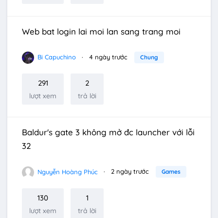
Web bat login lai moi lan sang trang moi
Bi Capuchino
4 ngày trước
Chung
291
2
lượt xem
trả lời
Baldur's gate 3 không mở đc launcher với lỗi
32
Nguyễn Hoàng Phúc
2 ngày trước
Games
130
1
lượt xem
trả lời