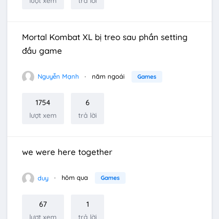
lượt xem
trả lời
Mortal Kombat XL bị treo sau phần setting
đầu game
Nguyễn Mạnh
năm ngoái
Games
1754
6
lượt xem
trả lời
we were here together
duy
hôm qua
Games
67
1
lượt xem
trả lời