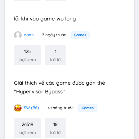
lỗi khi vào game wo long
danh
2 ngày trước
Games
125
1
lượt xem
trả lời
Giải thích về các game được gắn thẻ
"Hypervisor Bypass"
SW (Bá)
4 tháng trước
Games
26519
18
lượt xem
trả lời