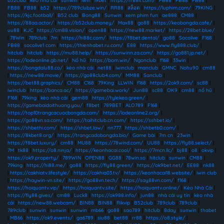
b52club
|
kèo nhà cái
|
sunwin
|
iwin
|
i9bet
|
https://rr88it.com/
|
FB88
|
FB88
|
FB88
|
FB88
|
FB88
|
b52
|
https://789clubze.win/
|
RR88
|
สล็อต
|
https://luphim.com/
|
79KING
|
https://kjc.football/
|
B52 club
|
Bong88
|
Sunwin
|
xem phim fun
|
ae888
|
CM88
|
https://88aa.actor/
|
https://b52club.money/
|
Max88
|
go88
|
https://keobongda.cafe/
|
uu88
|
KJC
|
https://cm88.vision/
|
open88
|
https://new88.market/
|
https://28bet.blue/
|
78Win
|
789club
|
7m
|
https://hi88c.com/
|
https://f8bet.dental/
|
go88
|
Socolive
|
F168
|
FB88
|
socolive1 com
|
https://thienhabet.ru.com/
|
E88
|
https://www.fly888.club/
|
hitclub
|
hitclub
|
https://mu88.help/
|
https://sunwinn.za.com/
|
https://go881.jp.net/
|
https://lodeonline.gb.net/
|
Nổ hũ
|
https://bom.win/
|
Ngonclub
|
f168
|
33win
|
https://bongdalu88.co/
|
kèo nhà cái
|
net88
|
iwinclub
|
manclub
|
GMNC
|
Nohu90
|
cm88
|
https://new88.movie/
|
https://go88club4.com/
|
MM88
|
Sanclub
|
https://bet88.graphics/
|
CM88
|
C168
|
79King
|
LLWIN
|
f168
|
https://2ok9.com/
|
sc88
|
iwinclub
|
https://banca.ac/
|
https://gamebai.work/
|
Jun88
|
sc88
|
OK9
|
cm88
|
nổ hũ
|
F168
|
79king
|
kèo nhà cái
|
gem88
|
https://tylekeo.green/
|
https://gamebaidoithuong.you/
|
f8bet
|
789BET
|
ALO789
|
F168
|
https://top10trangcacuocbongda.com/
|
https://lodeonline2.org/
|
https://go88vn.sa.com/
|
https://taihitclub.cn.com/
|
https://sshbet.io/
|
https://shbethi.com/
|
https://shbet.law/
|
nn777
|
https://shbetb0.com/
|
https://8kbet8.org/
|
https://trangcadobongda.bio/
|
Game bài
|
7m cn
|
23win
|
https://f8bet.luxury/
|
cm88
|
MU88
|
https://78wind.com/
|
UU88
|
https://fly88.select/
|
7M
|
tk88
|
https://o8.ninja/
|
https://keonhacai.cool/
|
https://7mcn.llc/
|
bj88
|
o8
|
okvip
|
https://ok9.property/
|
789WIN
|
OPEN88
|
GG88
|
78win.so
|
hitclub
|
sunwin
|
CM88
|
79king
|
https://hi88.me/
|
go88
|
https://fly88.green/
|
https://ok9bet.net/
|
EE88
|
nk88
|
https://cakhiatv.lifestyle/
|
https://cakhia03.tv/
|
https://keonhacai18.website/
|
iwin club
|
https://haywin-vn.site/
|
https://go88vn.tech/
|
https://say88vn.com/
|
f168
|
https://hoiquantv.vip/
|
https://hoiquantv.site/
|
https://hoiquantv.online/
|
Kèo Nhà Cái
|
https://fly88.gives/
|
cm88
|
Luck8
|
https://ok988.info/
|
jun88
|
nhà cái uy tín
|
kèo nhà
cái
|
https://new88.webcam/
|
BIN88
|
BIN88
|
Rikvip
|
B52club
|
789club
|
789club
|
789club
|
sunwin
|
sunwin
|
sunwin
|
mb66
|
go88
|
sao789
|
hitclub
|
8day
|
sunwin
|
thabet
|
MB66
|
https://ok9.events/
|
ga6789
|
siu88
|
bet88
|
rr88
|
https://o8.style/
|