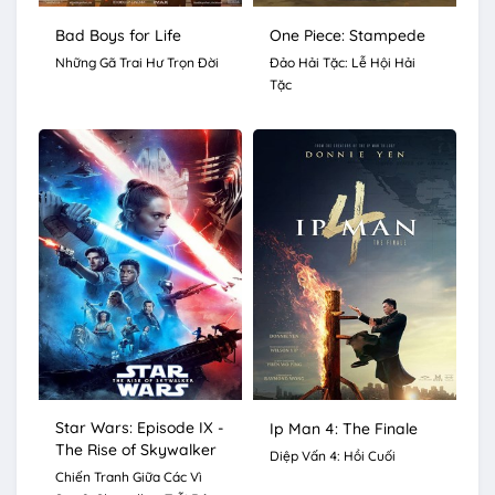
Bad Boys for Life
One Piece: Stampede
Những Gã Trai Hư Trọn Đời
Đảo Hải Tặc: Lễ Hội Hải
Tặc
Star Wars: Episode IX -
Ip Man 4: The Finale
The Rise of Skywalker
Diệp Vấn 4: Hồi Cuối
Chiến Tranh Giữa Các Vì