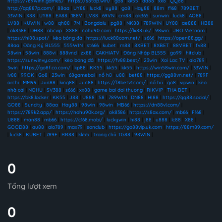
https://789winn.games/
|
https://s8top.win/
|
go8
|
kk55
|
ad88
|
xx8
|
QQ88
|
http://qq887p.com/
|
88aa
|
UY88
|
luck8
|
uy88
|
go8
|
Hay88
|
88m
|
f168
|
789BET
|
33WIN
|
X88
|
UY88
|
EA88
|
188V
|
LV88
|
69VN
|
cm88
|
ok365
|
sunwin
|
luck8
|
AO88
|
LV88
|
KUWIN
|
w88
|
qh88
|
7M
|
Bongdalu
|
pg88
|
NK88
|
789WIN
|
UY88
|
ae888
|
HB88
|
ok8386
|
DH88
|
abcvip
|
XX88
|
nohu90 com
|
https://lx88.uk/
|
98win
|
JBO Vietnam
|
https://hi88.spot/
|
kèo bóng đá
|
https://luck88com.net/
|
s666
|
https://open88.gg/
|
88aa
|
Đăng Ký BL555
|
555WIN
|
st666
|
kubet
|
m88
|
8XBET
|
8XBET
|
88VBET
|
fv88
|
58win
|
58win
|
888vi
|
888vnd
|
zx88
|
CAKHIATV
|
Đăng Nhập BL555
|
go99
|
hitclub
|
https://sunwinvy.com/
|
kèo bóng đá
|
https://fv88.best/
|
23win
|
Xoi Lac TV
|
alo789
|
3win
|
https://go8f.co.com/
|
kp88
|
KK55
|
kk55
|
kk55
|
https://win58win.com/
|
33WIN
|
lv88
|
99OK
|
Go8
|
23win
|
68gamebai
|
nổ hũ
|
u88
|
bet88
|
https://gg88vn.net/
|
789F
archi
|
MM99
|
Jun88
|
king88
|
Jun88
|
https://f8betv1.com/
|
nổ hũ
|
go8
|
vipwin
|
kèo
nhà cái
|
NOHU
|
SV388
|
s666
|
xx88
|
game bai doi thuong
|
RIKVIP
|
THA BET
|
https://bk8.locker
|
KK55
|
J88
|
U888
|
S8
|
789WIN
|
DN88
|
HI88
|
https://qq88.social/
|
GO88
|
Suncity
|
88aa
|
Hay88
|
98win
|
98win
|
MB66
|
https://dn88vl.com/
|
https://789k2.app/
|
https://nohu90k.org/
|
ok8386
|
https://s8ax.com/
|
mb66
|
F168
|
U888
|
man88
|
mb66
|
https://c168.mobi/
|
luckywin
|
hi88
|
j88
|
u888
|
lc88
|
X88
|
GOOD88
|
au88
|
alo789
|
max79
|
sonclub
|
https://go88vip.uk.com
|
https://88m89.com/
|
luck8
|
KUBET
|
789F
|
RR88
|
kk55
|
Trang chủ TG88
|
98WIN
|
0
Tổng lượt xem
0