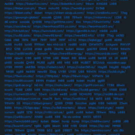
Ae888
|
https://8xbet1.co.com/
|
https://8xbet8x.it.com/
|
98win
|
KING88
|
LX88
|
https://8kbet.com.ph/
|
33win
|
nohu90
|
https://twin68.gr.com/
|
SV368
|
https://8kbet.cafe/
|
8kbet
|
https://shbet-okvip.uk.com/
|
https://on68info.com/
|
77ag
|
https://gavangtv.global/
|
xoso66
|
QS88
|
U88
|
789win
|
https://mitomtv.cx/
|
LC88
|
lô
đề online
|
xoso66
|
QH888
|
http://go99me.com/
|
8xx
|
https://58win1.info/
|
tv88
|
https://socolive.ai/
|
https://keonhacai555.us.com/
|
https://keonhacai55.ws/
|
http://hitclub1.ac/
|
https://iwinclub8.com/
|
https://gem88.in.net/
|
mb88
|
uu88
|
https://uu88.date/
|
https://new88.land/
|
https://new882.info/
|
UY88
|
77ag
|
ok365
|
G666
|
c168
|
789k
|
789F
|
789F
|
789F
|
789F
|
nổ hũ
|
https://kqbd.gg/
|
go88
|
AD88
|
au88
|
mu88
|
luck8
|
999bet
|
kèo nhà cái 5
|
red88
|
vic88
|
OKWINTV
|
luckywin
|
RIKVIP
|
B52
|
123B
|
LUCK8
|
st666
|
go88
|
78WIN
|
kubet
|
8kbet
|
ga6789
|
DN88
|
FLY88
|
98WIN
|
https://qs88.health/
|
Sunwin
|
https://new88.energy/
|
https://viscard.de.com/
|
X88
|
EX88
|
vipwin
|
tr88
|
qs88
|
UY88
|
U88
|
8kbet
|
88I
|
88AA
|
uu88
|
bet88
|
s8
|
s8
|
ao88
|
qh88
|
xoso66
|
QH88
|
MU88
|
uy88
|
x88
|
lv88
|
lc88
|
HUBET
|
B52club
|
xoso66vn.app
|
UY88
|
MM99
|
ok8386
|
https://vsbetz.net/
|
https://vsbet365.io/
|
Hay88
|
Hay88
|
Hay88
|
NK88
|
uy88
|
Ae888
|
new88
|
33ag
|
UY88
|
UY88
|
U88
|
98WIN
|
https://luck8.style/
|
https://13win.studio/
|
https://789p.biz/
|
https://98win.toys/
|
VIPWIN
|
S8
|
https://siu88.co.com
|
88NN
|
thabet
|
tk88
|
uu88
|
kubet
|
mu88
|
gg88
|
https://go8.ae.org/
|
Nổ Hũ
|
https://nohu.best/
|
https://go99.com.se/
|
TT88
|
68win
|
kuwin
|
TG88
|
LX88
|
lv88
|
https://luck8.esq/
|
https://luck8.games/
|
O8
|
VN88
|
EX88
|
https://sunwin20.info/
|
32win
|
Luck8
|
ee88
|
uu88
|
NOHU90
|
https://red88.de.com
|
https://uk88sport.com.se
|
max79
|
llwin
|
https://on68.live/
|
S8
|
kk55
|
lc88
|
789win
|
98WIN
|
S8
|
https://28bet.green/
|
QS88
|
CM88
|
Socolive
|
pg66
|
tt88
|
hello88
|
23win
|
888b
|
https://123ga.app/
|
https://sv368.markets/
|
68win
|
https://ok9.style/
|
mb88
|
sunwin
|
qq88
|
123b
|
https://rr88.com.se/
|
go88
|
uu88
|
kubet
|
789win
|
789p
|
u888
|
https://jw88s.com/
|
XIN88
|
uu88
|
X88
|
Tài xỉu online
|
KK55
|
bl555
|
https://iwinclub88.cam/
|
kubet
|
8kbet
|
huvip
|
huvip
|
https://nk88w.com/
|
sv888
|
J88
|
http://kuwinfi.com/
|
tg88
|
tg88
|
kkwin
|
lc88
|
tr88
|
DN88
|
https://kjc.ad/
|
MM88
|
UY88
|
789win
|
QS88
|
TR88
|
b52
|
go8
|
28BET
|
7m
|
https://xemtiso.com/
|
xóc đĩa
online
|
sao789
|
KWIN
|
https://789k2.net/
|
xx88
|
xx88.forex
|
jeetbuzz
|
wicket71
|