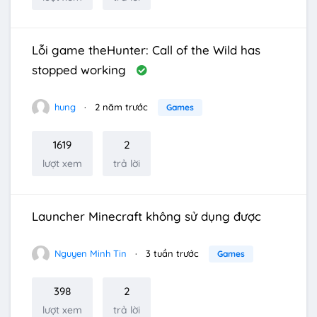
Lỗi game theHunter: Call of the Wild has
stopped working
hung
2 năm trước
Games
1619
2
lượt xem
trả lời
Launcher Minecraft không sử dụng được
Nguyen Minh Tin
3 tuần trước
Games
398
2
lượt xem
trả lời