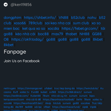
@ken19856
dongphim
|
https://shbet.info/
|
VN88
|
b52club
|
nohu
|
b52
club
|
xoso66
|
789club
|
soi keo nha cai
|
sum club
|
xo so
mien bac
|
ket qua xo so
|
xocdia
|
https://febet.gr.com/
|
tải
go88
|
kèo nhà cái
|
boc88
|
max79
|
thabet
|
NH88
|
GG88
|
O8
|
https://ok9.today/
|
go88
|
go88
|
go88
|
go88
|
8kbet
|
8kbet
|
Fanpage
Join Us on Facebook
nettruyen
|
https://zinmanga.net
|
ufabet
|
truc tiep bong da
|
https://iwinclub.la/
|
Ku
casino
|
Ku11
|
xoilac tv
|
Fun88
|
kubet
|
sv388
|
https://sv368.direct/
|
sunwin
|
https://ee88vie.com/
|
Kubet88
|
78win
|
nhà cái uy tín
|
sunwin
|
sunwin
|
kqxs
ketquaxoso3.com
|
nhà cái lô đề
|
https://keonhacai.football/
|
IWIN
|
78win
|
xoilac tv
|
xoso66
|
https://keonhacai55.bet/
|
rikvip
|
hitclub
|
sunwin
|
go88
|
socolive
|
Trực tiếp
bóng đá
|
Alo789
|
Ae888
|
xôi lạc
|
v9bet
|
https://keonhacai.fund/
|
vip66
|
Vip66
|
https://mb66p.com/
|
truc tiep bong da
|
VIP66
|
https://78winnh.net/
|