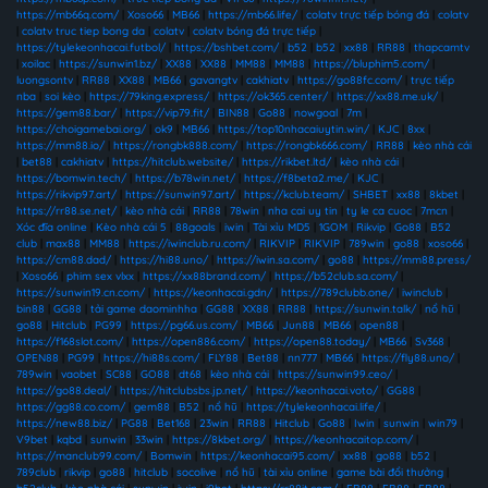
https://mb66q.com/
|
Xoso66
|
MB66
|
https://mb66.life/
|
colatv trực tiếp bóng đá
|
colatv
|
colatv truc tiep bong da
|
colatv
|
colatv bóng đá trực tiếp
|
https://tylekeonhacai.futbol/
|
https://bshbet.com/
|
b52
|
b52
|
xx88
|
RR88
|
thapcamtv
|
xoilac
|
https://sunwin1.bz/
|
XX88
|
XX88
|
MM88
|
MM88
|
https://bluphim5.com/
|
luongsontv
|
RR88
|
XX88
|
MB66
|
gavangtv
|
cakhiatv
|
https://go88fc.com/
|
trực tiếp
nba
|
soi kèo
|
https://79king.express/
|
https://ok365.center/
|
https://xx88.me.uk/
|
https://gem88.bar/
|
https://vip79.fit/
|
BIN88
|
Go88
|
nowgoal
|
7m
|
https://choigamebai.org/
|
ok9
|
MB66
|
https://top10nhacaiuytin.win/
|
KJC
|
8xx
|
https://mm88.io/
|
https://rongbk888.com/
|
https://rongbk666.com/
|
RR88
|
kèo nhà cái
|
bet88
|
cakhiatv
|
https://hitclub.website/
|
https://rikbet.ltd/
|
kèo nhà cái
|
https://bomwin.tech/
|
https://b78win.net/
|
https://f8beta2.me/
|
KJC
|
https://rikvip97.art/
|
https://sunwin97.art/
|
https://kclub.team/
|
SHBET
|
xx88
|
8kbet
|
https://rr88.se.net/
|
kèo nhà cái
|
RR88
|
78win
|
nha cai uy tin
|
ty le ca cuoc
|
7mcn
|
Xóc đĩa online
|
Kèo nhà cái 5
|
88goals
|
iwin
|
Tài xỉu MD5
|
1GOM
|
Rikvip
|
Go88
|
B52
club
|
max88
|
MM88
|
https://iwinclub.ru.com/
|
RIKVIP
|
RIKVIP
|
789win
|
go88
|
xoso66
|
https://cm88.dad/
|
https://hi88.uno/
|
https://iwin.sa.com/
|
go88
|
https://mm88.press/
|
Xoso66
|
phim sex vlxx
|
https://xx88brand.com/
|
https://b52club.sa.com/
|
https://sunwin19.cn.com/
|
https://keonhacai.gdn/
|
https://789clubb.one/
|
iwinclub
|
bin88
|
GG88
|
tải game daominhha
|
GG88
|
XX88
|
RR88
|
https://sunwin.talk/
|
nổ hũ
|
go88
|
Hitclub
|
PG99
|
https://pg66.us.com/
|
MB66
|
Jun88
|
MB66
|
open88
|
https://f168slot.com/
|
https://open886.com/
|
https://open88.today/
|
MB66
|
Sv368
|
OPEN88
|
PG99
|
https://hi88s.com/
|
FLY88
|
Bet88
|
nn777
|
MB66
|
https://fly88.uno/
|
789win
|
vaobet
|
SC88
|
GO88
|
dt68
|
kèo nhà cái
|
https://sunwin99.ceo/
|
https://go88.deal/
|
https://hitclubsbs.jp.net/
|
https://keonhacai.voto/
|
GG88
|
https://gg88.co.com/
|
gem88
|
B52
|
nổ hũ
|
https://tylekeonhacai.life/
|
https://new88.biz/
|
PG88
|
Bet168
|
23win
|
RR88
|
Hitclub
|
Go88
|
Iwin
|
sunwin
|
win79
|
V9bet
|
kqbd
|
sunwin
|
33win
|
https://8kbet.org/
|
https://keonhacaitop.com/
|
https://manclub99.com/
|
Bomwin
|
https://keonhacai95.com/
|
xx88
|
go88
|
b52
|
789club
|
rikvip
|
go88
|
hitclub
|
socolive
|
nổ hũ
|
tài xỉu online
|
game bài đổi thưởng
|