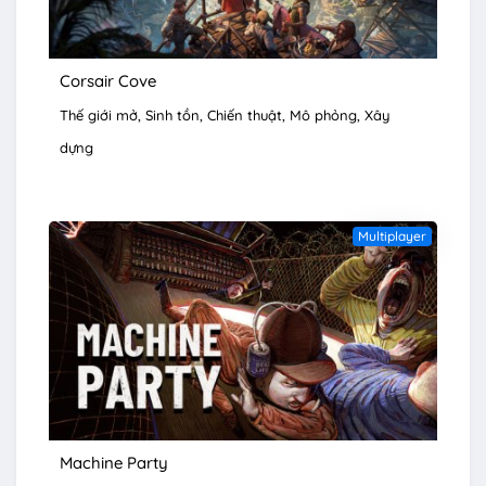
Corsair Cove
Thế giới mở
Sinh tồn
Chiến thuật
Mô phỏng
Xây
dựng
Multiplayer
Machine Party