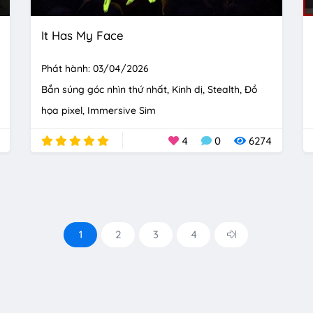
It Has My Face
Phát hành: 03/04/2026
Bắn súng góc nhìn thứ nhất
Kinh dị
Stealth
Đồ
họa pixel
Immersive Sim
4
0
6274
1
2
3
4