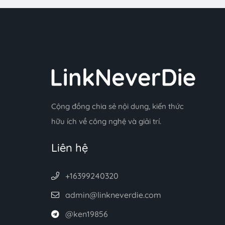
Cộng đồng chia sẻ nội dung, kiến thức
hữu ích về công nghệ và giải trí.
Liên hệ
+16399240320
admin@linkneverdie.com
@ken19856