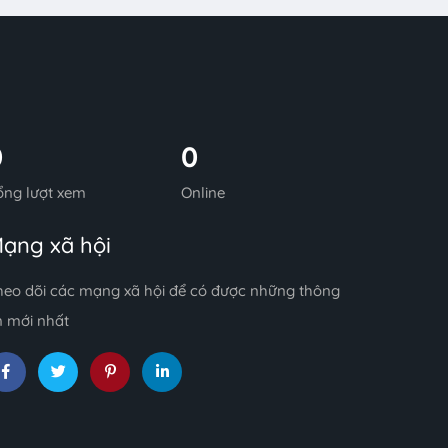
0
0
ổng lượt xem
Online
ạng xã hội
heo dõi các mạng xã hội để có được những thông
n mới nhất