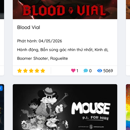
Blood Vial
Phát hành: 04/05/2026
Hành động
Bắn súng góc nhìn thứ nhất
Kinh dị
Boomer Shooter
Roguelite
1
0
5069
r