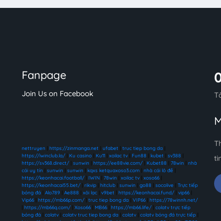
Fanpage
Join Us on Facebook
T
M
T
nettruyen
|
https://zinmanga.net
|
ufabet
|
truc tiep bong da
|
https://iwinclub.la/
|
Ku casino
|
Ku11
|
xoilac tv
|
Fun88
|
kubet
|
sv388
|
ti
https://sv368.direct/
|
sunwin
|
https://ee88vie.com/
|
Kubet88
|
78win
|
nhà
cái uy tín
|
sunwin
|
sunwin
|
kqxs ketquaxoso3.com
|
nhà cái lô đề
|
https://keonhacai.football/
|
IWIN
|
78win
|
xoilac tv
|
xoso66
|
https://keonhacai55.bet/
|
rikvip
|
hitclub
|
sunwin
|
go88
|
socolive
|
Trực tiếp
bóng đá
|
Alo789
|
Ae888
|
xôi lạc
|
v9bet
|
https://keonhacai.fund/
|
vip66
|
Vip66
|
https://mb66p.com/
|
truc tiep bong da
|
VIP66
|
https://78winnh.net/
|
https://mb66q.com/
|
Xoso66
|
MB66
|
https://mb66.life/
|
colatv trực tiếp
bóng đá
|
colatv
|
colatv truc tiep bong da
|
colatv
|
colatv bóng đá trực tiếp
|