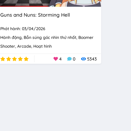
Guns and Nuns: Storming Hell
Phát hành: 03/04/2026
Hành động
Bắn súng góc nhìn thứ nhất
Boomer
Shooter
Arcade
Hoạt hình
4
0
5343