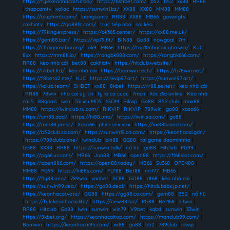
https://tylekeonhacai.futbol/
|
https://bshbet.com/
|
b52
|
b52
|
xx88
|
RR88
|
thapcamtv
|
xoilac
|
https://sunwin1.bz/
|
XX88
|
XX88
|
MM88
|
MM88
|
https://bluphim5.com/
|
luongsontv
|
RR88
|
XX88
|
MB66
|
gavangtv
|
cakhiatv
|
https://go88fc.com/
|
trực tiếp nba
|
soi kèo
|
https://79king.express/
|
https://ok365.center/
|
https://xx88.me.uk/
|
https://gem88.bar/
|
https://vip79.fit/
|
BIN88
|
Go88
|
nowgoal
|
7m
|
https://choigamebai.org/
|
ok9
|
MB66
|
https://top10nhacaiuytin.win/
|
KJC
|
8xx
|
https://mm88.io/
|
https://rongbk888.com/
|
https://rongbk666.com/
|
RR88
|
kèo nhà cái
|
bet88
|
cakhiatv
|
https://hitclub.website/
|
https://rikbet.ltd/
|
kèo nhà cái
|
https://bomwin.tech/
|
https://b78win.net/
|
https://f8beta2.me/
|
KJC
|
https://rikvip97.art/
|
https://sunwin97.art/
|
https://kclub.team/
|
SHBET
|
xx88
|
8kbet
|
https://rr88.se.net/
|
kèo nhà cái
|
RR88
|
78win
|
nha cai uy tin
|
ty le ca cuoc
|
7mcn
|
Xóc đĩa online
|
Kèo nhà
cái 5
|
88goals
|
iwin
|
Tài xỉu MD5
|
1GOM
|
Rikvip
|
Go88
|
B52 club
|
max88
|
MM88
|
https://iwinclub.ru.com/
|
RIKVIP
|
RIKVIP
|
789win
|
go88
|
xoso66
|
https://cm88.dad/
|
https://hi88.uno/
|
https://iwin.sa.com/
|
go88
|
https://mm88.press/
|
Xoso66
|
phim sex vlxx
|
https://xx88brand.com/
|
https://b52club.sa.com/
|
https://sunwin19.cn.com/
|
https://keonhacai.gdn/
|
https://789clubb.one/
|
iwinclub
|
bin88
|
GG88
|
tải game daominhha
|
GG88
|
XX88
|
RR88
|
https://sunwin.talk/
|
nổ hũ
|
go88
|
Hitclub
|
PG99
|
https://pg66.us.com/
|
MB66
|
Jun88
|
MB66
|
open88
|
https://f168slot.com/
|
https://open886.com/
|
https://open88.today/
|
MB66
|
Sv368
|
OPEN88
|
MM88
|
PG99
|
https://hi88s.com/
|
FLY88
|
Bet88
|
nn777
|
MB66
|
https://fly88.uno/
|
789win
|
vaobet
|
SC88
|
GO88
|
dt68
|
kèo nhà cái
|
https://sunwin99.ceo/
|
https://go88.deal/
|
https://hitclubsbs.jp.net/
|
https://keonhacai.voto/
|
GG88
|
https://gg88.co.com/
|
gem88
|
B52
|
nổ hũ
|
https://tylekeonhacai.life/
|
https://new88.biz/
|
PG88
|
Bet168
|
23win
|
RR88
|
Hitclub
|
Go88
|
Iwin
|
sunwin
|
win79
|
V9bet
|
kqbd
|
sunwin
|
33win
|
https://8kbet.org/
|
https://keonhacaitop.com/
|
https://manclub99.com/
|
Bomwin
|
https://keonhacai95.com/
|
xx88
|
go88
|
b52
|
789club
|
rikvip
|