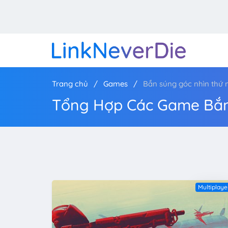
Trang chủ
Games
Bắn súng góc nhìn thứ 
Tổng Hợp Các Game Bắn
Multiplaye