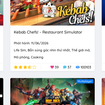
Kebab Chefs! - Restaurant Simulator
Phát hành: 11/06/2026
Life Sim
Bắn súng góc nhìn thứ nhất
Thế giới mở
Mô phỏng
Cooking
39
37
100103
Multiplayer