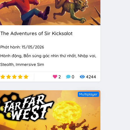
The Adventures of Sir Kicksalot
Phát hành: 15/05/2026
Hành động
Bắn súng góc nhìn thứ nhất
Nhập vai
Stealth
Immersive Sim
2
0
4244
Multiplayer