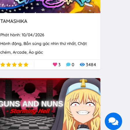
TAMASHIKA
Phát hành: 10/04/2026
Hành động
Bắn súng góc nhìn thứ nhất
Chặt
chém
Arcade
Ảo giác
3
0
3484