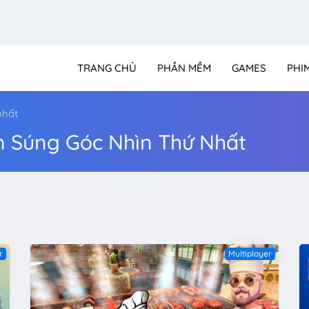
TRANG CHỦ
PHẦN MỀM
GAMES
PHI
nhất
 Súng Góc Nhìn Thứ Nhất
r
Multiplayer