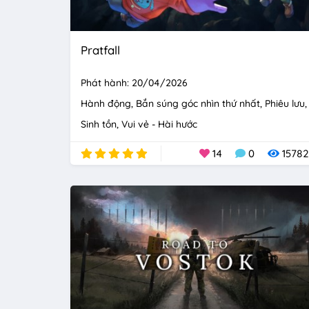
Pratfall
Phát hành: 20/04/2026
Hành động
Bắn súng góc nhìn thứ nhất
Phiêu lưu
Sinh tồn
Vui vẻ - Hài hước
14
0
15782