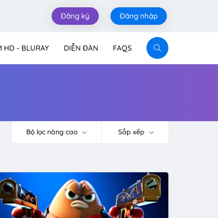
Đăng ký
Đăng nhập
M HD - BLURAY
DIỄN ĐÀN
FAQS
Bộ lọc nâng cao
Sắp xếp