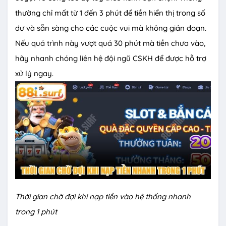
thường chỉ mất từ 1 đến 3 phút để tiền hiển thị trong số
dư và sẵn sàng cho các cuộc vui mà không gián đoạn.
Nếu quá trình này vượt quá 30 phút mà tiền chưa vào,
hãy nhanh chóng liên hệ đội ngũ CSKH để được hỗ trợ
xử lý ngay.
Thời gian chờ đợi khi nạp tiền vào hệ thống nhanh
trong 1 phút