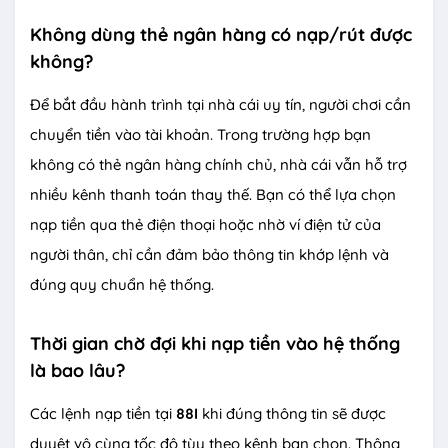
Không dùng thẻ ngân hàng có nạp/rút được
không?
Để bắt đầu hành trình tại nhà cái uy tín, người chơi cần
chuyển tiền vào tài khoản. Trong trường hợp bạn
không có thẻ ngân hàng chính chủ, nhà cái vẫn hỗ trợ
nhiều kênh thanh toán thay thế. Bạn có thể lựa chọn
nạp tiền qua thẻ điện thoại hoặc nhờ ví điện tử của
người thân, chỉ cần đảm bảo thông tin khớp lệnh và
đúng quy chuẩn hệ thống.
Thời gian chờ đợi khi nạp tiền vào hệ thống
là bao lâu?
Các lệnh nạp tiền tại
88I
khi đúng thông tin sẽ được
duyệt vô cùng tốc độ tùy theo kênh bạn chọn. Thông