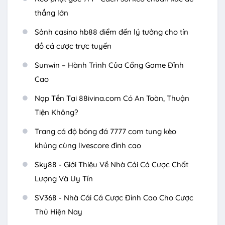
thắng lớn
Sảnh casino hb88 điểm đến lý tưởng cho tín
đồ cá cược trực tuyến
Sunwin – Hành Trình Của Cổng Game Đỉnh
Cao
Nạp Tền Tại 88ivina.com Có An Toàn, Thuận
Tiện Không?
Trang cá độ bóng đá 7777 com tung kèo
khủng cùng livescore đỉnh cao
Sky88 - Giới Thiệu Về Nhà Cái Cá Cược Chất
Lượng Và Uy Tín
SV368 - Nhà Cái Cá Cược Đỉnh Cao Cho Cược
Thủ Hiện Nay