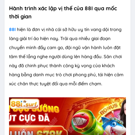
Hành trình xác lập vị thế của 88I qua mốc
thời gian
88I
hiện là đơn vị nhà cái sở hữu uy tín vang dội trong
làng giải trí ảo hiện nay. Trải qua nhiều giai đoạn
chuyển mình đầy cam go, đội ngũ vận hành luôn đặt
tâm thế lắng nghe người dùng lên hàng đầu. Sân chơi
này đã chinh phục thành công kỳ vọng của khách
hàng bằng danh mục trò chơi phong phú, tái hiện cảm
xúc chân thực tuyệt đối qua mỗi điểm chạm.