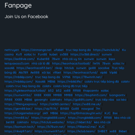
Fanpage
Join Us on Facebook
nettruyen
|
https://zinmanga.net
|
ufabet
|
truc tiep bong da
|
https://iwinclub.la/
|
Ku
casino
|
Ku11
|
xoilac tv
|
Fun88
|
kubet
|
sv388
|
https://sv368.direct/
|
sunwin
|
https://ee88vie.com/
|
Kubet88
|
78win
|
nhà cái uy tín
|
sunwin
|
sunwin
|
kqxs
ketquaxoso3.com
|
nhà cái lô đề
|
https://keonhacai.football/
|
IWIN
|
78win
|
xoilac tv
|
xoso66
|
https://keonhacai55.bet/
|
rikvip
|
hitclub
|
sunwin
|
go88
|
socolive
|
Trực tiếp
bóng đá
|
Alo789
|
Ae888
|
xôi lạc
|
v9bet
|
https://keonhacai.fund/
|
vip66
|
Vip66
|
https://mb66p.com/
|
truc tiep bong da
|
VIP66
|
https://78winnh.net/
|
https://mb66q.com/
|
Xoso66
|
MB66
|
https://mb66.life/
|
colatv trực tiếp bóng đá
|
colatv
|
colatv truc tiep bong da
|
colatv
|
colatv bóng đá trực tiếp
|
https://tylekeonhacai.futbol/
|
b52
|
b52
|
xx88
|
RR88
|
thapcamtv
|
xoilac
|
https://sunwin1.bz/
|
XX88
|
XX88
|
MM88
|
MM88
|
https://bluphim5.com/
|
luongsontv
|
RR88
|
XX88
|
MB66
|
gavangtv
|
cakhiatv
|
https://go88fc.com/
|
trực tiếp nba
|
soi kèo
|
https://79king.express/
|
https://ok365.center/
|
https://xx88.me.uk/
|
https://gem88.bar/
|
https://vip79.fit/
|
BIN88
|
Go88
|
nowgoal
|
7m
|
https://choigamebai.org/
|
ok9
|
MB66
|
https://top10nhacaiuytin.win/
|
KJC
|
8xx
|
https://mm88.io/
|
https://rongbk888.com/
|
https://rongbk666.com/
|
RR88
|
kèo nhà cái
|
bet88
|
cakhiatv
|
https://hitclub.website/
|
https://rikbet.ltd/
|
kèo nhà cái
|
https://bomwin.tech/
|
https://b78win.net/
|
https://f8beta2.me/
|
KJC
|
https://rikvip97.art/
|
https://sunwin97.art/
|
https://kclub.team/
|
SHBET
|
xx88
|
8kbet
|