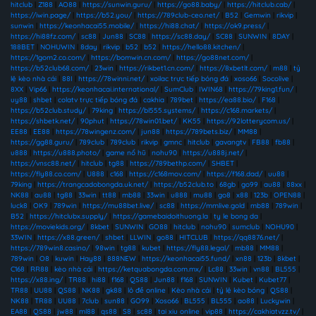
hitclub
|
Z188
|
AO88
|
https://sunwin.guru/
|
https://go88.baby/
|
https://hitclub.cab/
|
https://iwin.page/
|
https://b52.you/
|
https://789club-ceo.net/
|
B52
|
Gemwin
|
rikvip
|
sunwin
|
https://keonhacai55.mobile/
|
https://hi88.chat/
|
https://ok9.press/
|
https://hi88fz.com/
|
sc88
|
Jun88
|
SC88
|
https://sc88.day/
|
SC88
|
SUNWIN
|
8DAY
|
188BET
|
NOHUWIN
|
8day
|
rikvip
|
b52
|
b52
|
https://hello88.kitchen/
|
https://1gom2.co.com/
|
https://bomwin.cn.com/
|
https://go88net.com/
|
https://b52club68.com/
|
23win
|
https://rikbet1.cn.com/
|
https://8xbetlt.com/
|
m88
|
tỷ
lệ kèo nhà cái
|
88I
|
https://78winni.net/
|
xoilac trực tiếp bóng đá
|
xoso66
|
Socolive
|
8XX
|
Vip66
|
https://keonhacai.international/
|
SumClub
|
IWIN68
|
https://79king1.fun/
|
uy88
|
shbet
|
colatv trực tiếp bóng đá
|
cakhia
|
789bet
|
https://ea88.bio/
|
F168
|
https://b52club.study/
|
79king
|
https://bl555.systems/
|
https://c168.markets/
|
https://shbetk.net/
|
90phut
|
https://78win01.bet/
|
KK55
|
https://92lotterycom.us/
|
EE88
|
EE88
|
https://78wingenz.com/
|
jun88
|
https://789bets.biz/
|
MM88
|
https://gg88.guru/
|
789club
|
789club
|
rikvip
|
gmnc
|
hitclub
|
gavangtv
|
FB88
|
fb88
|
u888
|
https://u888.photo/
|
game nổ hũ
|
nohu90
|
https://u888j.net/
|
https://vnsc88.net/
|
hitclub
|
tg88
|
https://789bethp.com/
|
SHBET
|
https://fly88.co.com/
|
U888
|
c168
|
https://c168mov.com/
|
https://f168.dad/
|
uu88
|
79king
|
https://trangcadobongda.uk.net/
|
https://b52club.to
|
68gb
|
go99
|
au88
|
88xx
|
NK88
|
au88
|
tg88
|
33win
|
tt88
|
mb88
|
33win
|
u888
|
mu88
|
go8
|
x88
|
123b
|
OPEN88
|
luck8
|
OK9
|
789win
|
https://mu88bet.live/
|
sc88
|
https://mmlive.gold
|
mb88
|
789win
|
B52
|
https://hitclubx.supply/
|
https://gamebaidoithuong.la
|
ty le bong da
|
https://moviekids.org/
|
8kbet
|
SUNWIN
|
GO88
|
hitclub
|
nohu90
|
sumclub
|
NOHU90
|
33WIN
|
https://x88.green/
|
shbet
|
LLWIN
|
go88
|
HITCLUB
|
https://qq8876.net/
|
https://789win8.casino/
|
98win
|
tg88
|
kubet
|
https://fly88.legal/
|
mb88
|
MM88
|
789win
|
O8
|
kuwin
|
Hay88
|
888NEW
|
https://keonhacai55.fund/
|
xn88
|
123b
|
8kbet
|
C168
|
RR88
|
kèo nhà cái
|
https://ketquabongda.com.mx/
|
Lc88
|
33win
|
vn88
|
BL555
|
https://x88.ing/
|
TR88
|
hi88
|
f168
|
QS88
|
Jun88
|
f168
|
SUNWIN
|
Kubet
|
Kubet77
|
TR88
|
UU88
|
QS88
|
NK88
|
gk88
|
lô đề online
|
Kèo nhà cái
|
tỷ lệ kèo bóng
|
QS88
|
NK88
|
TR88
|
UU88
|
7club
|
sun88
|
GO99
|
Xoso66
|
BL555
|
BL555
|
ao88
|
Luckywin
|
EA88
|
QS88
|
jw88
|
ml88
|
qs88
|
S8
|
sc88
|
tai xiu online
|
vip88
|
https://cakhiatvzz.tv/
|