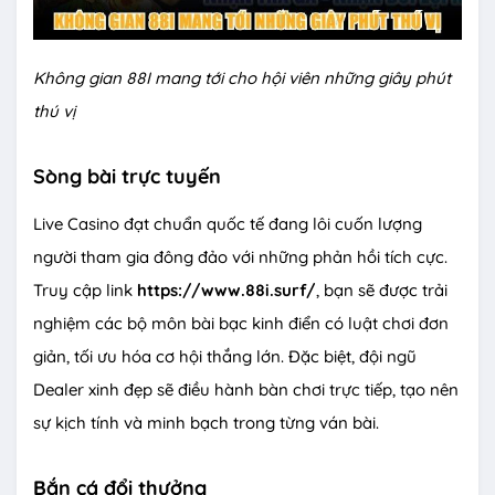
Không gian 88I mang tới cho hội viên những giây phút
thú vị
Sòng bài trực tuyến
Live Casino đạt chuẩn quốc tế đang lôi cuốn lượng
người tham gia đông đảo với những phản hồi tích cực.
Truy cập link
https://www.88i.surf/
, bạn sẽ được trải
nghiệm các bộ môn bài bạc kinh điển có luật chơi đơn
giản, tối ưu hóa cơ hội thắng lớn. Đặc biệt, đội ngũ
Dealer xinh đẹp sẽ điều hành bàn chơi trực tiếp, tạo nên
sự kịch tính và minh bạch trong từng ván bài.
Bắn cá đổi thưởng