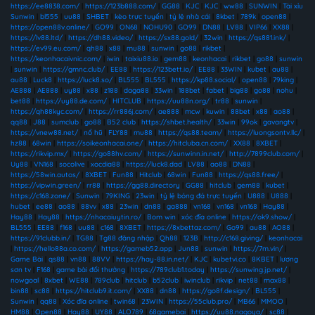
https://ee8838.com/
|
https://123b888.com/
|
GG88
|
KJC
|
KJC
|
ww88
|
SUNWIN
|
Tài xỉu
Sunwin
|
bl555
|
uu88
|
SHBET
|
kèo trực tuyến
|
tỷ lệ nhà cái
|
8kbet
|
789k
|
open88
|
https://open88v.online/
|
GO99
|
ON68
|
NOHU90
|
GO99
|
DN88
|
LV88
|
VIP66
|
XX88
|
https://lv88.ltd/
|
https://dh88.video/
|
https://sx88.gold/
|
32win
|
https://qs881.ink/
|
https://ev99.eu.com/
|
qh88
|
x88
|
mu88
|
sunwin
|
go88
|
rikbet
|
https://keonhacaivnic.com/
|
iwin
|
taixiu88.io
|
gem88
|
keonhacai
|
rikbet
|
go88
|
sunwin
|
sunwin
|
https://gmnc.club/
|
EE88
|
https://123bett.io/
|
EE88
|
33WIN
|
kubet
|
au88
|
au88
|
Luck8
|
https://luck8.so/
|
BL555
|
BL555
|
https://kp88.social/
|
open88
|
79king
|
AE888
|
AE888
|
uy88
|
x88
|
z188
|
daga88
|
33win
|
188bet
|
fabet
|
big88
|
go88
|
nohu
|
bet88
|
https://uy88.de.com/
|
HITCLUB
|
https://uu88n.org/
|
tr88
|
sunwin
|
https://qh88kyc.com/
|
https://rr886j.com/
|
ae888
|
mcw
|
kuwin
|
88bet
|
x88
|
ao88
|
qq88
|
J88
|
sumclub
|
go88
|
B52 club
|
https://shbet.health/
|
33win
|
99ok
|
gavangtv
|
https://vnew88.net/
|
nổ hũ
|
FLY88
|
mu88
|
https://qs88.team/
|
https://luongsontv.llc/
|
hz88
|
68win
|
https://soikeonhacai.one/
|
https://hitcluba.cn.com/
|
XX88
|
8XBET
|
https://rikvip.mx/
|
https://go88hv.com/
|
https://sunwinn.in.net/
|
http://7899club.com/
|
Uy88
|
VN168
|
socolive
|
xocdia88
|
https://luck8.dad
|
LV88
|
ao88
|
DN88
|
https://58win.autos/
|
8XBET
|
Fun88
|
Hitclub
|
68win
|
Fun88
|
https://qs88.free/
|
https://vipwin.green/
|
rr88
|
https://gg88.directory
|
GG88
|
hitclub
|
gem88
|
kubet
|
https://c168.zone/
|
Sunwin
|
79KING
|
23win
|
tỷ lệ bóng đá trực tuyến
|
U888
|
U888
|
hubet
|
ee88
|
ao88
|
88vv
|
x88
|
23win
|
dn88
|
ga888
|
vn168
|
vn168
|
vn168
|
Hay88
|
Hay88
|
Hay88
|
https://nhacaiuytin.ro/
|
Bom win
|
xóc đĩa online
|
https://ok9.show/
|
BL555
|
EE88
|
f168
|
uu88
|
c168
|
8XBET
|
https://8xbettaz.com/
|
Go99
|
au88
|
AO88
|
https://91clubb.in/
|
TG88
|
Tg88 đăng nhập
|
Qh88
|
123B
|
http://c168.giving/
|
keonhacai
|
https://hello88a.co.com/
|
https://gameb52.app
|
Jun88
|
sunwin
|
https://7m.vin/
|
Game Bài
|
qs88
|
vn88
|
88VV
|
https://hay-88.in.net/
|
KJC
|
kubetvi.co
|
8KBET
|
lương
sơn tv
|
F168
|
game bài đổi thưởng
|
https://789club1.today
|
https://sunwing.jp.net/
|
nowgoal
|
8xbet
|
WE88
|
789club
|
hitclub
|
b52club
|
iwinclub
|
rikvip
|
net88
|
max88
|
bin88
|
sc88
|
https://hitclub9.it.com/
|
XX88
|
dn88
|
https://go8f.design/
|
BL555
|
Sunwin
|
qq88
|
Xóc đĩa online
|
twin68
|
23WIN
|
https://55club.pro/
|
MB66
|
MMOO
|
HM88
|
Open88
|
Hay88
|
UY88
|
ALO789
|
68gamebai
|
https://uu88.nagoya/
|
sc88
|