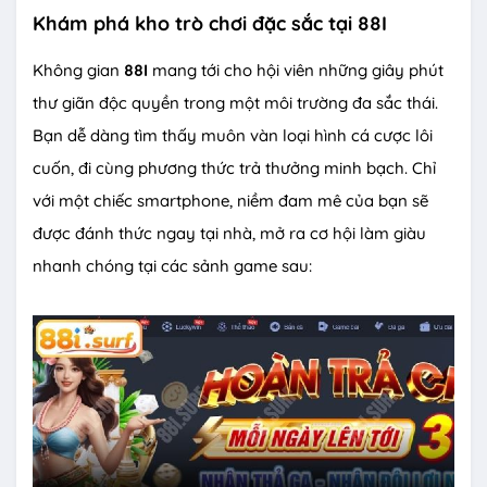
Khám phá kho trò chơi đặc sắc tại 88I
Không gian
88I
mang tới cho hội viên những giây phút
thư giãn độc quyền trong một môi trường đa sắc thái.
Bạn dễ dàng tìm thấy muôn vàn loại hình cá cược lôi
cuốn, đi cùng phương thức trả thưởng minh bạch. Chỉ
với một chiếc smartphone, niềm đam mê của bạn sẽ
được đánh thức ngay tại nhà, mở ra cơ hội làm giàu
nhanh chóng tại các sảnh game sau: