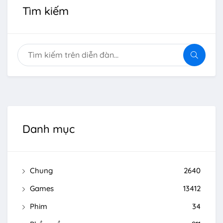
Tìm kiếm
Danh mục
Chung
2640
Games
13412
Phim
34