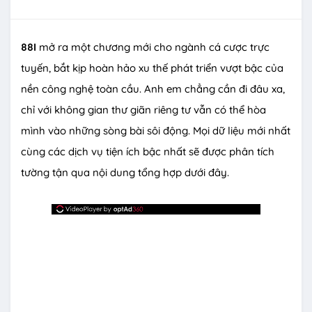
88I
mở ra một chương mới cho ngành cá cược trực
tuyến, bắt kịp hoàn hảo xu thế phát triển vượt bậc của
nền công nghệ toàn cầu. Anh em chẳng cần đi đâu xa,
chỉ với không gian thư giãn riêng tư vẫn có thể hòa
mình vào những sòng bài sôi động. Mọi dữ liệu mới nhất
cùng các dịch vụ tiện ích bậc nhất sẽ được phân tích
tường tận qua nội dung tổng hợp dưới đây.