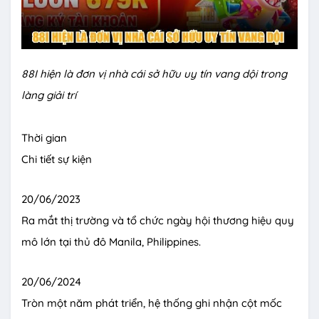
88I hiện là đơn vị nhà cái sở hữu uy tín vang dội trong
làng giải trí
Thời gian
Chi tiết sự kiện
20/06/2023
Ra mắt thị trường và tổ chức ngày hội thương hiệu quy
mô lớn tại thủ đô Manila, Philippines.
20/06/2024
Tròn một năm phát triển, hệ thống ghi nhận cột mốc