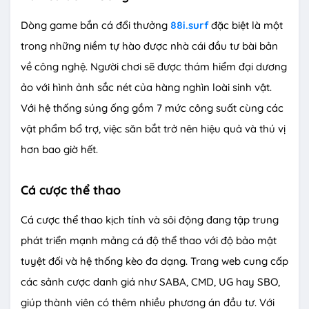
Dòng game bắn cá đổi thưởng
88i.surf
đặc biệt là một
trong những niềm tự hào được nhà cái đầu tư bài bản
về công nghệ. Người chơi sẽ được thám hiểm đại dương
ảo với hình ảnh sắc nét của hàng nghìn loài sinh vật.
Với hệ thống súng ống gồm 7 mức công suất cùng các
vật phẩm bổ trợ, việc săn bắt trở nên hiệu quả và thú vị
hơn bao giờ hết.
Cá cược thể thao
Cá cược thể thao kịch tính và sôi động đang tập trung
phát triển mạnh mảng cá độ thể thao với độ bảo mật
tuyệt đối và hệ thống kèo đa dạng. Trang web cung cấp
các sảnh cược danh giá như SABA, CMD, UG hay SBO,
giúp thành viên có thêm nhiều phương án đầu tư. Với