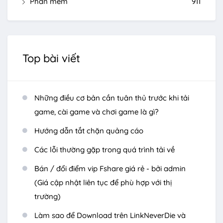
Phần mềm
911
Top bài viết
Những điều cơ bản cần tuân thủ trước khi tải
game, cài game và chơi game là gì?
Hướng dẫn tắt chặn quảng cáo
Các lỗi thường gặp trong quá trình tải về
Bán / đổi điểm vip Fshare giá rẻ - bởi admin
(Giá cập nhật liên tục để phù hợp với thị
trường)
Làm sao để Download trên LinkNeverDie và