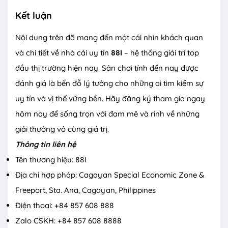
Kết luận
Nội dung trên đã mang đến một cái nhìn khách quan
và chi tiết về nhà cái uy tín
88I
– hệ thống giải trí top
đầu thị trường hiện nay. Sân chơi tính đến nay được
đánh giá là bến đỗ lý tưởng cho những ai tìm kiếm sự
uy tín và vị thế vững bền. Hãy đăng ký tham gia ngay
hôm nay để sống trọn với đam mê và rinh về những
giải thưởng vô cùng giá trị.
Thông tin liên hệ
Tên thương hiệu: 88I
Địa chỉ hợp pháp: Cagayan Special Economic Zone &
Freeport, Sta. Ana, Cagayan, Philippines
Điện thoại: +84 857 608 888
Zalo CSKH: +84 857 608 8888