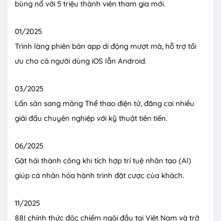
bùng nổ với 5 triệu thành viên tham gia mới.
01/2025
Trình làng phiên bản app di động mượt mà, hỗ trợ tối
ưu cho cả người dùng iOS lẫn Android.
03/2025
Lấn sân sang mảng Thể thao điện tử, đăng cai nhiều
giải đấu chuyên nghiệp với kỹ thuật tiên tiến.
06/2025
Gặt hái thành công khi tích hợp trí tuệ nhân tạo (AI)
giúp cá nhân hóa hành trình đặt cược của khách.
11/2025
88I chính thức độc chiếm ngôi đầu tại Việt Nam và trở