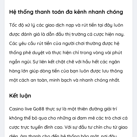
Hệ thống thanh toán đa kênh nhanh chóng
Tốc độ xử lý các giao dịch nạp và rút tiền tại đây luôn
được đánh giá là dẫn đầu thị trường cá cược hiện nay.
Các yêu cầu rút tiền của người chơi thường được hệ
thống phê duyệt và thực hiện chỉ trong vòng vài phút
ngắn ngủi. Sự liên kết chặt chẽ với hầu hết các ngân
hàng lớn giúp dòng tiền của bạn luôn được lưu thông
một cách an toàn, minh bạch và nhanh chóng nhất.
Kết luận
Casino live Go88 thực sự là một thiên đường giải trí
không thể bỏ qua cho những ai đam mê các trò chơi cá
cược trực tuyến đỉnh cao. Với sự đầu tư chỉn chu từ giao
diện, âm thanh cho đến hệ thống bảo mật, nơi đây