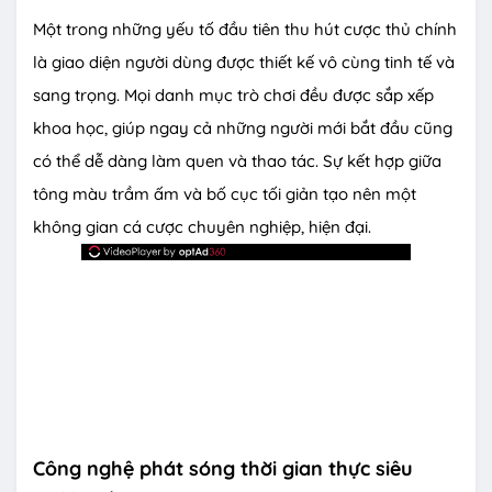
Một trong những yếu tố đầu tiên thu hút cược thủ chính
là giao diện người dùng được thiết kế vô cùng tinh tế và
sang trọng. Mọi danh mục trò chơi đều được sắp xếp
khoa học, giúp ngay cả những người mới bắt đầu cũng
có thể dễ dàng làm quen và thao tác. Sự kết hợp giữa
tông màu trầm ấm và bố cục tối giản tạo nên một
không gian cá cược chuyên nghiệp, hiện đại.
Công nghệ phát sóng thời gian thực siêu