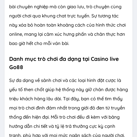
bài chuyên nghiệp mà còn giao lưu, trò chuyện cùng
người chơi qua khung chat trực tuyến. Sự tương tác
này xóa bỏ hoàn toàn khoảng cách của hình thức chơi
online, mang lại cảm xúc hưng phấn và chân thực hơn
bao giờ hết cho mỗi ván bài.
Danh mục trò chơi đa dạng tại Casino live
Go88
Sự đa dạng về sảnh chơi và các loại hình đặt cược là
yếu tố then chốt giúp hệ thống này giữ chân được hàng
triệu khách hàng lâu dài. Tại đây, bạn có thể tìm thấy
mọi trò chơi đình đám nhất trong giới đỏ đen từ truyền
thống đến hiện đại. Mỗi trò chơi đều đi kèm với bảng
hướng dẫn chi tiết và tỷ lệ trả thưởng cực kỳ cạnh
tranh, phù hợp với mọi mức ngân sách của người chơi.