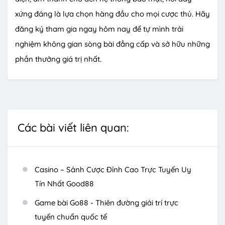
xứng đáng là lựa chọn hàng đầu cho mọi cược thủ. Hãy
đăng ký tham gia ngay hôm nay để tự mình trải
nghiệm không gian sòng bài đẳng cấp và sở hữu những
phần thưởng giá trị nhất.
Các bài viết liên quan:
Casino – Sảnh Cược Đỉnh Cao Trực Tuyến Uy
Tín Nhất Good88
Game bài Go88 - Thiên đường giải trí trực
tuyến chuẩn quốc tế