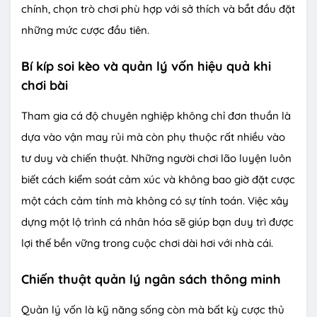
chính, chọn trò chơi phù hợp với sở thích và bắt đầu đặt
những mức cược đầu tiên.
Bí kíp soi kèo và quản lý vốn hiệu quả khi
chơi bài
Tham gia cá độ chuyên nghiệp không chỉ đơn thuần là
dựa vào vận may rủi mà còn phụ thuộc rất nhiều vào
tư duy và chiến thuật. Những người chơi lão luyện luôn
biết cách kiểm soát cảm xúc và không bao giờ đặt cược
một cách cảm tính mà không có sự tính toán. Việc xây
dựng một lộ trình cá nhân hóa sẽ giúp bạn duy trì được
lợi thế bền vững trong cuộc chơi dài hơi với nhà cái.
Chiến thuật quản lý ngân sách thông minh
Quản lý vốn là kỹ năng sống còn mà bất kỳ cược thủ