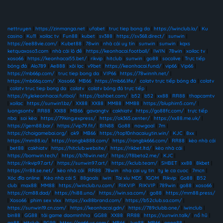
nettruyen
|
https://zinmanga.net
|
ufabet
|
truc tiep bong da
|
https://iwinclub.la/
|
Ku
casino
|
Ku11
|
xoilac tv
|
Fun88
|
kubet
|
sv388
|
https://sv368.direct/
|
sunwin
|
https://ee88vie.com/
|
Kubet88
|
78win
|
nhà cái uy tín
|
sunwin
|
sunwin
|
kqxs
ketquaxoso3.com
|
nhà cái lô đề
|
https://keonhacai.football/
|
IWIN
|
78win
|
xoilac tv
|
xoso66
|
https://keonhacai55.bet/
|
rikvip
|
hitclub
|
sunwin
|
go88
|
socolive
|
Trực tiếp
bóng đá
|
Alo789
|
Ae888
|
xôi lạc
|
v9bet
|
https://keonhacai.fund/
|
vip66
|
Vip66
|
https://mb66p.com/
|
truc tiep bong da
|
VIP66
|
https://78winnh.net/
|
https://mb66q.com/
|
Xoso66
|
MB66
|
https://mb66.life/
|
colatv trực tiếp bóng đá
|
colatv
|
colatv truc tiep bong da
|
colatv
|
colatv bóng đá trực tiếp
|
https://tylekeonhacai.futbol/
|
https://bshbet.com/
|
b52
|
b52
|
xx88
|
RR88
|
thapcamtv
|
xoilac
|
https://sunwin1.bz/
|
XX88
|
XX88
|
MM88
|
MM88
|
https://bluphim5.com/
|
luongsontv
|
RR88
|
XX88
|
MB66
|
gavangtv
|
cakhiatv
|
https://go88fc.com/
|
trực tiếp
nba
|
soi kèo
|
https://79king.express/
|
https://ok365.center/
|
https://xx88.me.uk/
|
https://gem88.bar/
|
https://vip79.fit/
|
BIN88
|
Go88
|
nowgoal
|
7m
|
https://choigamebai.org/
|
ok9
|
MB66
|
https://top10nhacaiuytin.win/
|
KJC
|
8xx
|
https://mm88.io/
|
https://rongbk888.com/
|
https://rongbk666.com/
|
RR88
|
kèo nhà cái
|
bet88
|
cakhiatv
|
https://hitclub.website/
|
https://rikbet.ltd/
|
kèo nhà cái
|
https://bomwin.tech/
|
https://b78win.net/
|
https://f8beta2.me/
|
KJC
|
https://rikvip97.art/
|
https://sunwin97.art/
|
https://kclub.team/
|
SHBET
|
xx88
|
8kbet
|
https://rr88.se.net/
|
kèo nhà cái
|
RR88
|
78win
|
nha cai uy tin
|
ty le ca cuoc
|
7mcn
|
Xóc đĩa online
|
Kèo nhà cái 5
|
88goals
|
iwin
|
Tài xỉu MD5
|
1GOM
|
Rikvip
|
Go88
|
B52
club
|
max88
|
MM88
|
https://iwinclub.ru.com/
|
RIKVIP
|
RIKVIP
|
789win
|
go88
|
xoso66
|
https://cm88.dad/
|
https://hi88.uno/
|
https://iwin.sa.com/
|
go88
|
https://mm88.press/
|
Xoso66
|
phim sex vlxx
|
https://xx88brand.com/
|
https://b52club.sa.com/
|
https://sunwin19.cn.com/
|
https://keonhacai.gdn/
|
https://789clubb.one/
|
iwinclub
|
bin88
|
GG88
|
tải game daominhha
|
GG88
|
XX88
|
RR88
|
https://sunwin.talk/
|
nổ hũ
|
go88
|
Hitclub
|
PG99
|
https://pg66.us.com/
|
MB66
|
Jun88
|
MB66
|
open88
|