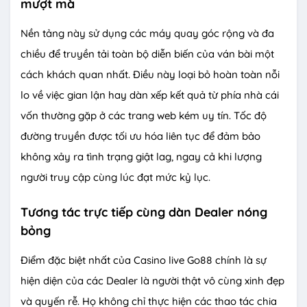
mượt mà
Nền tảng này sử dụng các máy quay góc rộng và đa
chiều để truyền tải toàn bộ diễn biến của ván bài một
cách khách quan nhất. Điều này loại bỏ hoàn toàn nỗi
lo về việc gian lận hay dàn xếp kết quả từ phía nhà cái
vốn thường gặp ở các trang web kém uy tín. Tốc độ
đường truyền được tối ưu hóa liên tục để đảm bảo
không xảy ra tình trạng giật lag, ngay cả khi lượng
người truy cập cùng lúc đạt mức kỷ lục.
Tương tác trực tiếp cùng dàn Dealer nóng
bỏng
Điểm đặc biệt nhất của Casino live Go88 chính là sự
hiện diện của các Dealer là người thật vô cùng xinh đẹp
và quyến rễ. Họ không chỉ thực hiện các thao tác chia