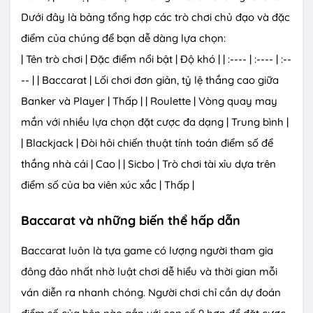
Dưới đây là bảng tổng hợp các trò chơi chủ đạo và đặc
điểm của chúng để bạn dễ dàng lựa chọn:
| Tên trò chơi | Đặc điểm nổi bật | Độ khó | | :---- | :---- | :--
-- | | Baccarat | Lối chơi đơn giản, tỷ lệ thắng cao giữa
Banker và Player | Thấp | | Roulette | Vòng quay may
mắn với nhiều lựa chọn đặt cược đa dạng | Trung bình |
| Blackjack | Đòi hỏi chiến thuật tính toán điểm số để
thắng nhà cái | Cao | | Sicbo | Trò chơi tài xỉu dựa trên
điểm số của ba viên xúc xắc | Thấp |
Baccarat và những biến thể hấp dẫn
Baccarat luôn là tựa game có lượng người tham gia
đông đảo nhất nhờ luật chơi dễ hiểu và thời gian mỗi
ván diễn ra nhanh chóng. Người chơi chỉ cần dự đoán