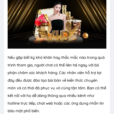
Nếu gặp bất kỳ khó khăn hay thắc mắc nào trong quá
trình tham gia, người chơi có thể liên hệ ngay với bộ
phận chăm sóc khách hàng. Các nhân viên hỗ trợ tại
đây đều được đào tạo bài bản về kiến thức chuyên
môn và có thái độ phục vụ vô cùng tận tâm. Bạn có thể
kết nối với họ dễ dàng thông qua nhiều kênh như
hotline trực tiếp, chat web hoặc các ứng dụng nhắn tin
bảo mật phổ biến.