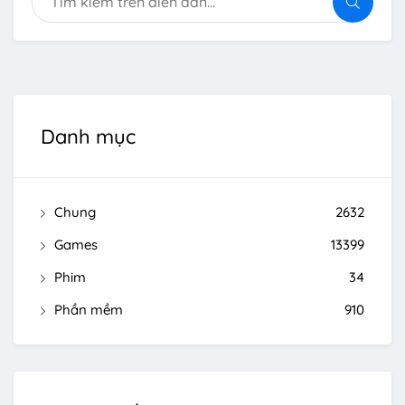
Danh mục
Chung
2632
Games
13399
Phim
34
Phần mềm
910