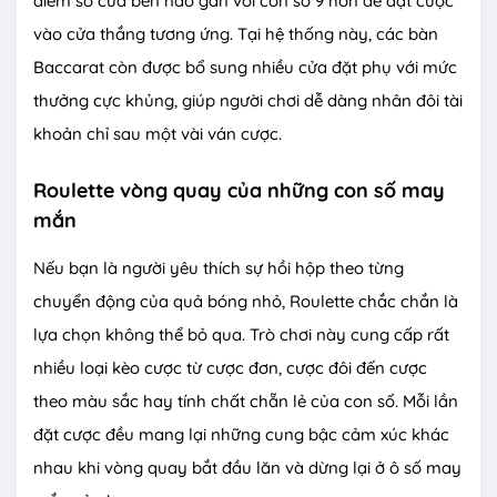
điểm số của bên nào gần với con số 9 hơn để đặt cược
vào cửa thắng tương ứng. Tại hệ thống này, các bàn
Baccarat còn được bổ sung nhiều cửa đặt phụ với mức
thưởng cực khủng, giúp người chơi dễ dàng nhân đôi tài
khoản chỉ sau một vài ván cược.
Roulette vòng quay của những con số may
mắn
Nếu bạn là người yêu thích sự hồi hộp theo từng
chuyển động của quả bóng nhỏ, Roulette chắc chắn là
lựa chọn không thể bỏ qua. Trò chơi này cung cấp rất
nhiều loại kèo cược từ cược đơn, cược đôi đến cược
theo màu sắc hay tính chất chẵn lẻ của con số. Mỗi lần
đặt cược đều mang lại những cung bậc cảm xúc khác
nhau khi vòng quay bắt đầu lăn và dừng lại ở ô số may