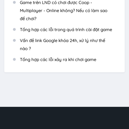
Game trên LND có chơi được Coop -
Multiplayer - Online không? Nếu có làm sao
để chơi?
Tổng hợp các lỗi trong quá trình cài đặt game
Vấn đề link Google khóa 24h, xử lý như thế
nào ?
Tổng hợp các lỗi xảy ra khi chơi game