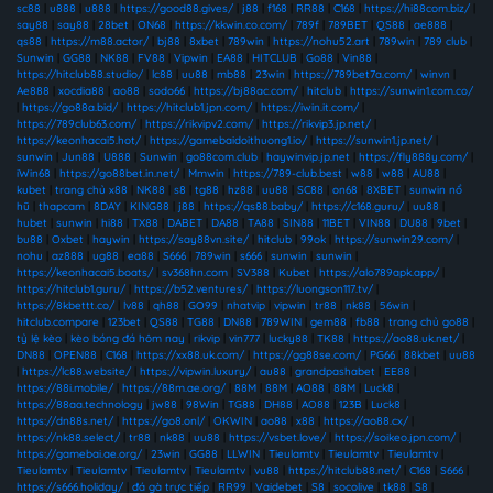
sc88
|
u888
|
u888
|
https://good88.gives/
|
j88
|
f168
|
RR88
|
C168
|
https://hi88com.biz/
|
say88
|
say88
|
28bet
|
ON68
|
https://kkwin.co.com/
|
789f
|
789BET
|
QS88
|
ae888
|
qs88
|
https://m88.actor/
|
bj88
|
8xbet
|
789win
|
https://nohu52.art
|
789win
|
789 club
|
Sunwin
|
GG88
|
NK88
|
FV88
|
Vipwin
|
EA88
|
HITCLUB
|
Go88
|
Vin88
|
https://hitclub88.studio/
|
lc88
|
uu88
|
mb88
|
23win
|
https://789bet7a.com/
|
winvn
|
Ae888
|
xocdia88
|
ao88
|
sodo66
|
https://bj88ac.com/
|
hitclub
|
https://sunwin1.com.co/
|
https://go88a.bid/
|
https://hitclub1.jpn.com/
|
https://iwin.it.com/
|
https://789club63.com/
|
https://rikvipv2.com/
|
https://rikvip3.jp.net/
|
https://keonhacai5.hot/
|
https://gamebaidoithuong1.io/
|
https://sunwin1.jp.net/
|
sunwin
|
Jun88
|
U888
|
Sunwin
|
go88com.club
|
haywinvip.jp.net
|
https://fly888y.com/
|
iWin68
|
https://go88bet.in.net/
|
Mmwin
|
https://789-club.best
|
w88
|
w88
|
AU88
|
kubet
|
trang chủ x88
|
NK88
|
s8
|
tg88
|
hz88
|
uu88
|
SC88
|
on68
|
8XBET
|
sunwin nổ
hũ
|
thapcam
|
8DAY
|
KING88
|
j88
|
https://qs88.baby/
|
https://c168.guru/
|
uu88
|
hubet
|
sunwin
|
hi88
|
TX88
|
DABET
|
DA88
|
TA88
|
SIN88
|
11BET
|
VIN88
|
DU88
|
9bet
|
bu88
|
Oxbet
|
haywin
|
https://say88vn.site/
|
hitclub
|
99ok
|
https://sunwin29.com/
|
nohu
|
az888
|
ug88
|
ea88
|
S666
|
789win
|
s666
|
sunwin
|
sunwin
|
https://keonhacai5.boats/
|
sv368hn.com
|
SV388
|
Kubet
|
https://alo789apk.app/
|
https://hitclub1.guru/
|
https://b52.ventures/
|
https://luongson117.tv/
|
https://8kbettt.co/
|
lv88
|
qh88
|
GO99
|
nhatvip
|
vipwin
|
tr88
|
nk88
|
56win
|
hitclub.compare
|
123bet
|
QS88
|
TG88
|
DN88
|
789WIN
|
gem88
|
fb88
|
trang chủ go88
|
tỷ lệ kèo
|
kèo bóng đá hôm nay
|
rikvip
|
vin777
|
lucky88
|
TK88
|
https://ao88.uk.net/
|
DN88
|
OPEN88
|
C168
|
https://xx88.uk.com/
|
https://gg88se.com/
|
PG66
|
88kbet
|
uu88
|
https://lc88.website/
|
https://vipwin.luxury/
|
au88
|
grandpashabet
|
EE88
|
https://88i.mobile/
|
https://88m.ae.org/
|
88M
|
88M
|
AO88
|
88M
|
Luck8
|
https://88aa.technology
|
jw88
|
98Win
|
TG88
|
DH88
|
AO88
|
123B
|
Luck8
|
https://dn88s.net/
|
https://go8.onl/
|
OKWIN
|
ao88
|
x88
|
https://ao88.cx/
|
https://nk88.select/
|
tr88
|
nk88
|
uu88
|
https://vsbet.love/
|
https://soikeo.jpn.com/
|
https://gamebai.ae.org/
|
23win
|
GG88
|
LLWIN
|
Tieulamtv
|
Tieulamtv
|
Tieulamtv
|
Tieulamtv
|
Tieulamtv
|
Tieulamtv
|
Tieulamtv
|
vu88
|
https://hitclub88.net/
|
C168
|
S666
|
https://s666.holiday/
|
đá gà trực tiếp
|
RR99
|
Vaidebet
|
S8
|
socolive
|
tk88
|
S8
|