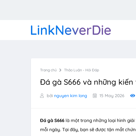
Trang chủ
Thảo Luận - Hỏi Đáp
Đá gà S666 và những kiến t
bởi
nguyen kim long
15 May 2026
Đá gà S666
là một trong những loại hình giải
mỗi ngày. Tại đây, bạn sẽ được tận mắt chứn