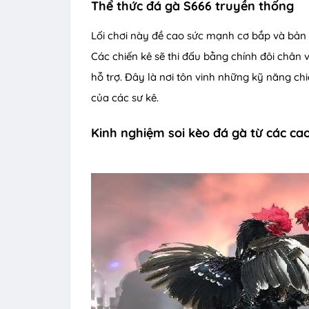
Thể thức đá gà S666 truyền thống
Lối chơi này đề cao sức mạnh cơ bắp và bản 
Các chiến kê sẽ thi đấu bằng chính đôi chân
hỗ trợ. Đây là nơi tôn vinh những kỹ năng c
của các sư kê.
Kinh nghiệm soi kèo đá gà từ các ca