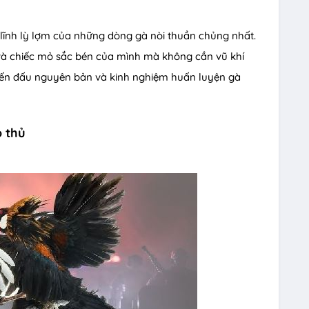
lĩnh lỳ lợm của những dòng gà nòi thuần chủng nhất.
 và chiếc mỏ sắc bén của mình mà không cần vũ khí
hiến đấu nguyên bản và kinh nghiệm huấn luyện gà
o thủ