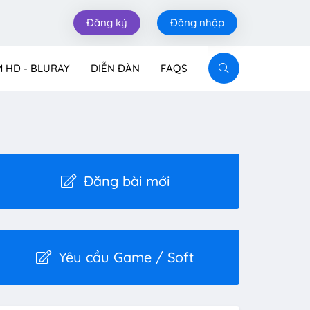
Đăng ký
Đăng nhập
M HD - BLURAY
DIỄN ĐÀN
FAQS
Đăng bài mới
Yêu cầu Game / Soft