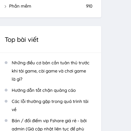
Phần mềm
910
Top bài viết
Những điều cơ bản cần tuân thủ trước
khi tải game, cài game và chơi game
là gì?
Hướng dẫn tắt chặn quảng cáo
Các lỗi thường gặp trong quá trình tải
về
Bán / đổi điểm vip Fshare giá rẻ - bởi
admin (Giá cập nhật liên tục để phù