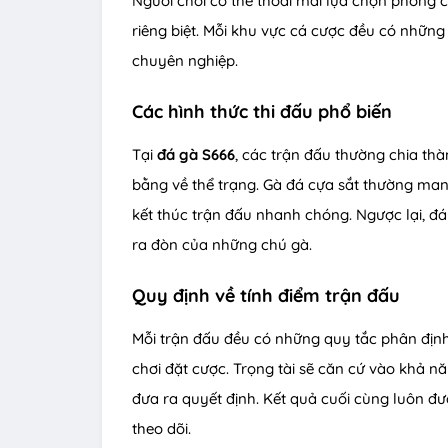
Người chơi có thể thoải mái lựa chọn phong c
riêng biệt. Mỗi khu vực cá cược đều có những
chuyên nghiệp.
Các hình thức thi đấu phổ biến
Tại
đá gà S666
, các trận đấu thường chia t
bằng về thể trạng. Gà đá cựa sắt thường man
kết thúc trận đấu nhanh chóng. Ngược lại, đ
ra đòn của những chú gà.
Quy định về tính điểm trận đấu
Mỗi trận đấu đều có những quy tắc phân địn
chơi đặt cược. Trọng tài sẽ căn cứ vào khả n
đưa ra quyết định. Kết quả cuối cùng luôn đư
theo dõi.