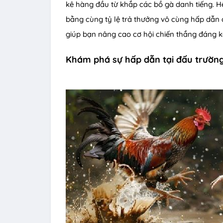
kê hàng đầu từ khắp các bồ gà danh tiếng. 
bằng cùng tỷ lệ trả thưởng vô cùng hấp dẫn ch
giúp bạn nâng cao cơ hội chiến thắng đáng k
Khám phá sự hấp dẫn tại đấu trườn