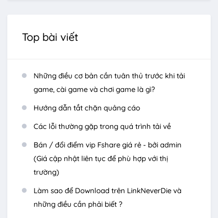
Top bài viết
Những điều cơ bản cần tuân thủ trước khi tải
game, cài game và chơi game là gì?
Hướng dẫn tắt chặn quảng cáo
Các lỗi thường gặp trong quá trình tải về
Bán / đổi điểm vip Fshare giá rẻ - bởi admin
(Giá cập nhật liên tục để phù hợp với thị
trường)
Làm sao để Download trên LinkNeverDie và
những điều cần phải biết ?