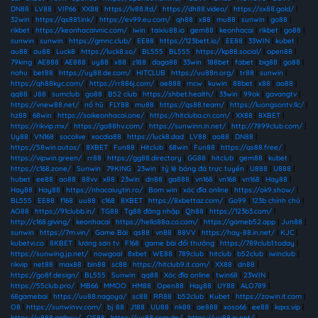
DN88
|
LV88
|
VIP66
|
XX88
|
https://lv88.ltd/
|
https://dh88.video/
|
https://sx88.gold/
|
32win
|
https://qs881.ink/
|
https://ev99.eu.com/
|
qh88
|
x88
|
mu88
|
sunwin
|
go88
|
rikbet
|
https://keonhacaivnic.com/
|
iwin
|
taixiu88.io
|
gem88
|
keonhacai
|
rikbet
|
go88
|
sunwin
|
sunwin
|
https://gmnc.club/
|
EE88
|
https://123bett.io/
|
EE88
|
33WIN
|
kubet
|
au88
|
au88
|
Luck8
|
https://luck8.so/
|
BL555
|
BL555
|
https://kp88.social/
|
open88
|
79king
|
AE888
|
AE888
|
uy88
|
x88
|
z188
|
daga88
|
33win
|
188bet
|
fabet
|
big88
|
go88
|
nohu
|
bet88
|
https://uy88.de.com/
|
HITCLUB
|
https://uu88n.org/
|
tr88
|
sunwin
|
https://qh88kyc.com/
|
https://rr886j.com/
|
ae888
|
mcw
|
kuwin
|
88bet
|
x88
|
ao88
|
qq88
|
J88
|
sumclub
|
go88
|
B52 club
|
https://shbet.health/
|
33win
|
99ok
|
gavangtv
|
https://vnew88.net/
|
nổ hũ
|
FLY88
|
mu88
|
https://qs88.team/
|
https://luongsontv.llc/
|
hz88
|
68win
|
https://soikeonhacai.one/
|
https://hitcluba.cn.com/
|
XX88
|
8XBET
|
https://rikvip.mx/
|
https://go88hv.com/
|
https://sunwinn.in.net/
|
http://7899club.com/
|
Uy88
|
VN168
|
socolive
|
xocdia88
|
https://luck8.dad
|
LV88
|
ao88
|
DN88
|
https://58win.autos/
|
8XBET
|
Fun88
|
Hitclub
|
68win
|
Fun88
|
https://qs88.free/
|
https://vipwin.green/
|
rr88
|
https://gg88.directory
|
GG88
|
hitclub
|
gem88
|
kubet
|
https://c168.zone/
|
Sunwin
|
79KING
|
23win
|
tỷ lệ bóng đá trực tuyến
|
U888
|
U888
|
hubet
|
ee88
|
ao88
|
88vv
|
x88
|
23win
|
dn88
|
ga888
|
vn168
|
vn168
|
vn168
|
Hay88
|
Hay88
|
Hay88
|
https://nhacaiuytin.ro/
|
Bom win
|
xóc đĩa online
|
https://ok9.show/
|
BL555
|
EE88
|
f168
|
uu88
|
c168
|
8XBET
|
https://8xbettaz.com/
|
Go99
|
123b chính chủ
|
AO88
|
https://91clubb.in/
|
TG88
|
Tg88 đăng nhập
|
Qh88
|
https://123b3.com/
|
http://c168.giving/
|
keonhacai
|
https://hello88a.co.com/
|
https://gameb52.app
|
Jun88
|
sunwin
|
https://7m.vin/
|
Game Bài
|
qs88
|
vn88
|
88VV
|
https://hay-88.in.net/
|
KJC
|
kubetvi.co
|
8KBET
|
lương sơn tv
|
F168
|
game bài đổi thưởng
|
https://789club1.today
|
https://sunwing.jp.net/
|
nowgoal
|
8xbet
|
WE88
|
789club
|
hitclub
|
b52club
|
iwinclub
|
rikvip
|
net88
|
max88
|
bin88
|
sc88
|
https://hitclub9.it.com/
|
XX88
|
dn88
|
https://go8f.design/
|
BL555
|
Sunwin
|
qq88
|
Xóc đĩa online
|
twin68
|
23WIN
|
https://55club.pro/
|
MB66
|
MMOO
|
HM88
|
Open88
|
Hay88
|
UY88
|
ALO789
|
68gamebai
|
https://uu88.nagoya/
|
sc88
|
RR88
|
b52club
|
Kubet
|
https://zowin.it.com
|
O8
|
https://sunwinvv.com/
|
bj 88
|
J188
|
UU88
|
nk88
|
ae888
|
xoso66
|
ee88
|
kqxs.vip
|
https://u888.gallery/
|
QS88
|
https://uy88.com.de/
|
https://uy88.in.net/
|