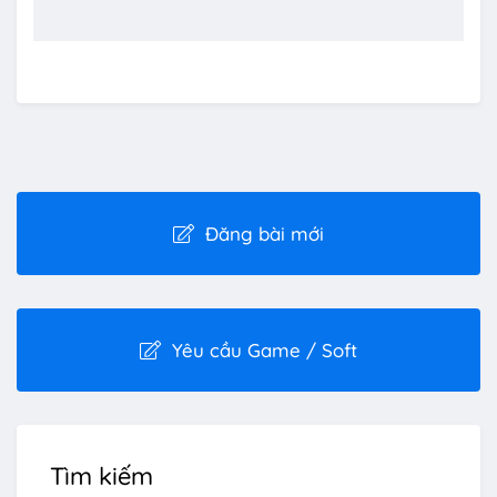
Đăng bài mới
Yêu cầu Game / Soft
Tìm kiếm