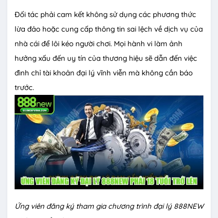
Đối tác phải cam kết không sử dụng các phương thức
lừa đảo hoặc cung cấp thông tin sai lệch về dịch vụ của
nhà cái để lôi kéo người chơi. Mọi hành vi làm ảnh
hưởng xấu đến uy tín của thương hiệu sẽ dẫn đến việc
đình chỉ tài khoản đại lý vĩnh viễn mà không cần báo
trước.
Ứng viên đăng ký tham gia chương trình đại lý 888NEW