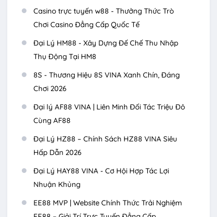
Casino trực tuyến w88 - Thưởng Thức Trò
Chơi Casino Đẳng Cấp Quốc Tế
Đại Lý HM88 - Xây Dựng Đế Chế Thu Nhập
Thụ Động Tại HM8
8S - Thương Hiệu 8S VINA Xanh Chín, Đáng
Chơi 2026
Đại lý AF88 VINA | Liên Minh Đối Tác Triệu Đô
Cùng AF88
Đại Lý HZ88 – Chính Sách HZ88 VINA Siêu
Hấp Dẫn 2026
Đại Lý HAY88 VINA - Cơ Hội Hợp Tác Lợi
Nhuận Khủng
EE88 MVP | Website Chính Thức Trải Nghiệm
EE88 – Giải Trí Trực Tuyến Đẳng Cấp