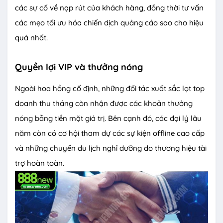
các sự cố về nạp rút của khách hàng, đồng thời tư vấn
các mẹo tối ưu hóa chiến dịch quảng cáo sao cho hiệu
quả nhất.
Quyền lợi VIP và thưởng nóng
Ngoài hoa hồng cố định, những đối tác xuất sắc lọt top
doanh thu tháng còn nhận được các khoản thưởng
nóng bằng tiền mặt giá trị. Bên cạnh đó, các đại lý lâu
năm còn có cơ hội tham dự các sự kiện offline cao cấp
và những chuyến du lịch nghỉ dưỡng do thương hiệu tài
trợ hoàn toàn.