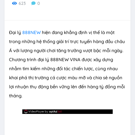
623
0
Đại lý
888NEW
hiện đang khẳng định vị thế là một
trong những hệ thống giải trí trực tuyến hàng đầu châu
Á với lượng người chơi tăng trưởng vượt bậc mỗi ngày.
Chương trình đại lý 888NEW VINA được xây dựng
nhằm tìm kiếm những đối tác chiến lược, cùng nhau
khai phá thị trường cá cược màu mỡ và chia sẻ nguồn
lợi nhuận thụ động bền vững lên đến hàng tỷ đồng mỗi
tháng.