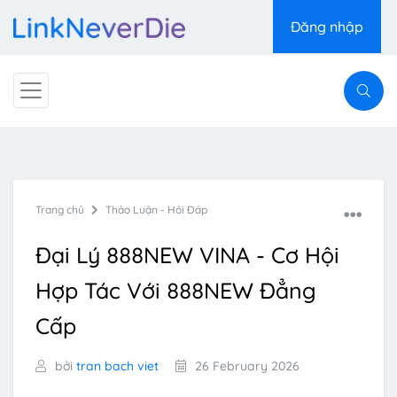
Đăng nhập
Trang chủ
Thảo Luận - Hỏi Đáp
Đại Lý 888NEW VINA - Cơ Hội
Hợp Tác Với 888NEW Đẳng
Cấp
bởi
tran bach viet
26 February 2026