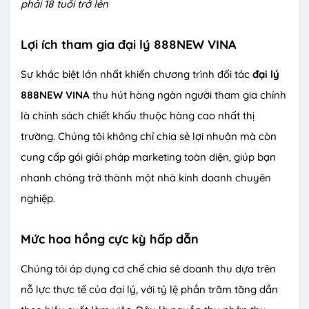
phải 18 tuổi trở lên
Lợi ích tham gia đại lý 888NEW VINA
Sự khác biệt lớn nhất khiến chương trình đối tác
đại lý
888NEW VINA
thu hút hàng ngàn người tham gia chính
là chính sách chiết khấu thuộc hàng cao nhất thị
trường. Chúng tôi không chỉ chia sẻ lợi nhuận mà còn
cung cấp gói giải pháp marketing toàn diện, giúp bạn
nhanh chóng trở thành một nhà kinh doanh chuyên
nghiệp.
Mức hoa hồng cực kỳ hấp dẫn
Chúng tôi áp dụng cơ chế chia sẻ doanh thu dựa trên
nỗ lực thực tế của đại lý, với tỷ lệ phần trăm tăng dần