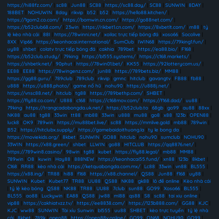
https://hi88fz.com/
|
sc88
|
Jun88
|
SC88
|
https://sc88.day/
|
SC88
|
SUNWIN
|
8DAY
|
188BET
|
NOHUWIN
|
8day
|
rikvip
|
b52
|
b52
|
https://hello88.kitchen/
|
https://1gom2.co.com/
|
https://bomwin.cn.com/
|
https://go88net.com/
|
https://b52club68.com/
|
23win
|
https://rikbet1.cn.com/
|
https://8xbetlt.com/
|
m88
|
tỷ
lệ kèo nhà cái
|
88I
|
https://78winni.net/
|
xoilac trực tiếp bóng đá
|
xoso66
|
Socolive
|
8XX
|
Vip66
|
https://keonhacai.international/
|
SumClub
|
IWIN68
|
https://79king1.fun/
|
uy88
|
shbet
|
colatv trực tiếp bóng đá
|
cakhia
|
789bet
|
https://ea88.bio/
|
F168
|
https://b52club.study/
|
79king
|
https://bl555.systems/
|
https://c168.markets/
|
https://shbetk.net/
|
90phut
|
https://78win01.bet/
|
KK55
|
https://92lotterycom.us/
|
EE88
|
EE88
|
https://78wingenz.com/
|
jun88
|
https://789bets.biz/
|
MM88
|
https://gg88.guru/
|
789club
|
789club
|
rikvip
|
gmnc
|
hitclub
|
gavangtv
|
FB88
|
fb88
|
u888
|
https://u888.photo/
|
game nổ hũ
|
nohu90
|
https://u888j.net/
|
https://vnsc88.net/
|
hitclub
|
tg88
|
https://789bethp.com/
|
SHBET
|
https://fly88.co.com/
|
U888
|
c168
|
https://c168mov.com/
|
https://f168.dad/
|
uu88
|
79king
|
https://trangcadobongda.uk.net/
|
https://b52club.to
|
68gb
|
go99
|
au88
|
88xx
|
NK88
|
au88
|
tg88
|
33win
|
tt88
|
mb88
|
33win
|
u888
|
mu88
|
go8
|
x88
|
123b
|
OPEN88
|
luck8
|
OK9
|
789win
|
https://mu88bet.live/
|
sc88
|
https://mmlive.gold
|
mb88
|
789win
|
B52
|
https://hitclubx.supply/
|
https://gamebaidoithuong.la
|
ty le bong da
|
https://moviekids.org/
|
8kbet
|
SUNWIN
|
GO88
|
hitclub
|
nohu90
|
sumclub
|
NOHU90
|
33WIN
|
https://x88.green/
|
shbet
|
LLWIN
|
go88
|
HITCLUB
|
https://qq8876.net/
|
https://789win8.casino/
|
98win
|
tg88
|
kubet
|
https://fly88.legal/
|
mb88
|
MM88
|
789win
|
O8
|
kuwin
|
Hay88
|
888NEW
|
https://keonhacai55.fund/
|
xn88
|
123b
|
8kbet
|
C168
|
RR88
|
kèo nhà cái
|
https://ketquabongda.com.mx/
|
Lc88
|
33win
|
vn88
|
BL555
|
https://x88.ing/
|
TR88
|
hi88
|
f168
|
https://x88.channel/
|
QS88
|
Jun88
|
f168
|
uy88
|
SUNWIN
|
Kubet
|
Kubet77
|
TR88
|
UU88
|
QS88
|
NK88
|
gk88
|
lô đề online
|
Kèo nhà cái
|
tỷ lệ kèo bóng
|
QS88
|
NK88
|
TR88
|
UU88
|
7club
|
sun88
|
GO99
|
Xoso66
|
BL555
|
BL555
|
ao88
|
Luckywin
|
EA88
|
QS88
|
jw88
|
ml88
|
qs88
|
S8
|
sc88
|
tai xiu online
|
vip88
|
https://cakhiatvzz.tv/
|
https://ee8838.com/
|
https://123b888.com/
|
GG88
|
KJC
|
KJC
|
ww88
|
SUNWIN
|
Tài xỉu Sunwin
|
bl555
|
uu88
|
SHBET
|
kèo trực tuyến
|
tỷ lệ nhà
cái
|
8kbet
|
789k
|
open88
|
https://open88v.online/
|
GO99
|
ON68
|
NOHU90
|
GO99
|