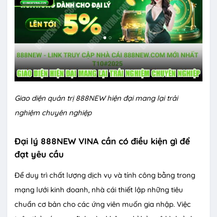
Giao diện quản trị 888NEW hiện đại mang lại trải
nghiệm chuyên nghiệp
Đại lý 888NEW VINA cần có điều kiện gì để
đạt yêu cầu
Để duy trì chất lượng dịch vụ và tính công bằng trong
mạng lưới kinh doanh, nhà cái thiết lập những tiêu
chuẩn cơ bản cho các ứng viên muốn gia nhập. Việc