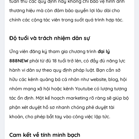
tuân thủ các quy định này không chỉ bảo vệ hình ảnh
thương hiệu mà còn đảm bảo quyền lợi lâu dài cho
chính các cộng tác viên trong suốt quá trình hợp tác.
Độ tuổi và trách nhiệm dân sự
Ứng viên đăng ký tham gia chương trình
đại lý
888NEW
phải từ đủ 18 tuổi trở lên, có đầy đủ năng lực
hành vi dân sự theo quy định pháp luật. Bạn cần sở
hữu các kênh quảng bá cá nhân như website, blog, hội
nhóm mạng xã hội hoặc kênh Youtube có lượng tương
tác ổn định. Một kế hoạch marketing rõ ràng sẽ giúp bộ
phận xét duyệt hồ sơ nhanh chóng phê duyệt tài
khoản, cho phép bắt tay vào công việc lập tức.
Cam kết về tính minh bạch