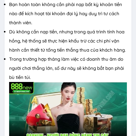
Bạn hoàn toàn không cần phải nạp bất kỳ khoản tiền
nào để kích hoạt tài khoản đại lý hay duy trì tư cách
thành viên.
Dù không cần nạp tiền, nhưng trong quá trình tính hoa
hồng, hệ thống sẽ thực hiện khấu trừ các chi phí vận
hành cần thiết từ tổng tiền thắng thua của khách hàng.
Trong trường hợp tháng làm việc có doanh thu âm do
người chơi thắng lớn, số dư này sẽ không bắt bạn phải
bù tiền túi.