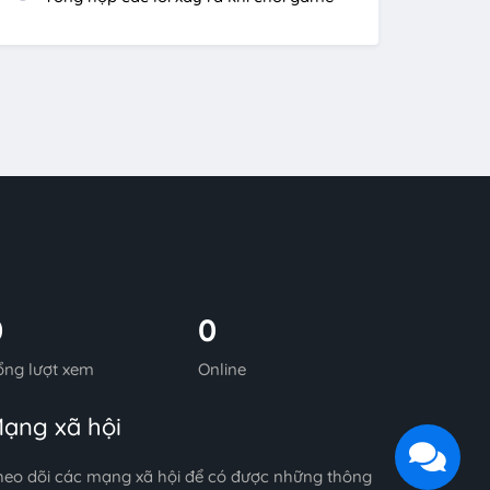
0
0
ổng lượt xem
Online
ạng xã hội
heo dõi các mạng xã hội để có được những thông