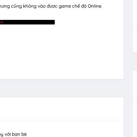
ì nhưng cũng không vào được game chế độ Online.
oy với bạn bè