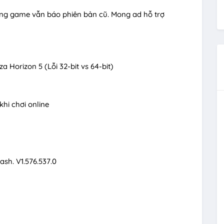
ng game vẫn báo phiên bản cũ. Mong ad hỗ trợ
 Horizon 5 (Lỗi 32-bit vs 64-bit)
hi chơi online
ash. V1.576.537.0