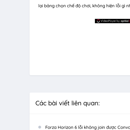
lại bảng chọn chế độ chơi, không hiện lỗi g
Các bài viết liên quan:
Forza Horizon 6 lỗi không join được Conv