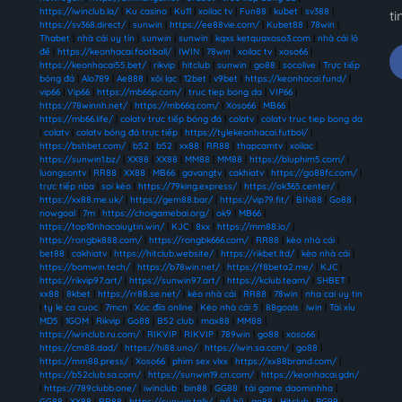
https://iwinclub.la/
|
Ku casino
|
Ku11
|
xoilac tv
|
Fun88
|
kubet
|
sv388
|
ti
https://sv368.direct/
|
sunwin
|
https://ee88vie.com/
|
Kubet88
|
78win
|
Thabet
|
nhà cái uy tín
|
sunwin
|
sunwin
|
kqxs ketquaxoso3.com
|
nhà cái lô
đề
|
https://keonhacai.football/
|
IWIN
|
78win
|
xoilac tv
|
xoso66
|
https://keonhacai55.bet/
|
rikvip
|
hitclub
|
sunwin
|
go88
|
socolive
|
Trực tiếp
bóng đá
|
Alo789
|
Ae888
|
xôi lạc
|
12bet
|
v9bet
|
https://keonhacai.fund/
|
vip66
|
Vip66
|
https://mb66p.com/
|
truc tiep bong da
|
VIP66
|
https://78winnh.net/
|
https://mb66q.com/
|
Xoso66
|
MB66
|
https://mb66.life/
|
colatv trực tiếp bóng đá
|
colatv
|
colatv truc tiep bong da
|
colatv
|
colatv bóng đá trực tiếp
|
https://tylekeonhacai.futbol/
|
https://bshbet.com/
|
b52
|
b52
|
xx88
|
RR88
|
thapcamtv
|
xoilac
|
https://sunwin1.bz/
|
XX88
|
XX88
|
MM88
|
MM88
|
https://bluphim5.com/
|
luongsontv
|
RR88
|
XX88
|
MB66
|
gavangtv
|
cakhiatv
|
https://go88fc.com/
|
trực tiếp nba
|
soi kèo
|
https://79king.express/
|
https://ok365.center/
|
https://xx88.me.uk/
|
https://gem88.bar/
|
https://vip79.fit/
|
BIN88
|
Go88
|
nowgoal
|
7m
|
https://choigamebai.org/
|
ok9
|
MB66
|
https://top10nhacaiuytin.win/
|
KJC
|
8xx
|
https://mm88.io/
|
https://rongbk888.com/
|
https://rongbk666.com/
|
RR88
|
kèo nhà cái
|
bet88
|
cakhiatv
|
https://hitclub.website/
|
https://rikbet.ltd/
|
kèo nhà cái
|
https://bomwin.tech/
|
https://b78win.net/
|
https://f8beta2.me/
|
KJC
|
https://rikvip97.art/
|
https://sunwin97.art/
|
https://kclub.team/
|
SHBET
|
xx88
|
8kbet
|
https://rr88.se.net/
|
kèo nhà cái
|
RR88
|
78win
|
nha cai uy tin
|
ty le ca cuoc
|
7mcn
|
Xóc đĩa online
|
Kèo nhà cái 5
|
88goals
|
iwin
|
Tài xỉu
MD5
|
1GOM
|
Rikvip
|
Go88
|
B52 club
|
max88
|
MM88
|
https://iwinclub.ru.com/
|
RIKVIP
|
RIKVIP
|
789win
|
go88
|
xoso66
|
https://cm88.dad/
|
https://hi88.uno/
|
https://iwin.sa.com/
|
go88
|
https://mm88.press/
|
Xoso66
|
phim sex vlxx
|
https://xx88brand.com/
|
https://b52club.sa.com/
|
https://sunwin19.cn.com/
|
https://keonhacai.gdn/
|
https://789clubb.one/
|
iwinclub
|
bin88
|
GG88
|
tải game daominhha
|
GG88
|
XX88
|
RR88
|
https://sunwin.talk/
|
nổ hũ
|
go88
|
Hitclub
|
PG99
|