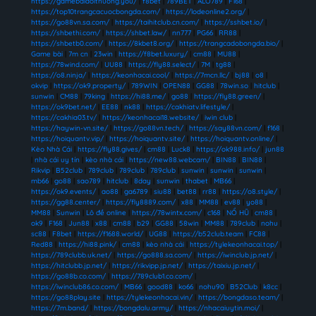
https://gamebaidoithuong.you/
|
f8bet
|
789BET
|
ALO789
|
F168
|
https://top10trangcacuocbongda.com/
|
https://lodeonline2.org/
|
https://go88vn.sa.com/
|
https://taihitclub.cn.com/
|
https://sshbet.io/
|
https://shbethi.com/
|
https://shbet.law/
|
nn777
|
PG66
|
RR88
|
https://shbetb0.com/
|
https://8kbet8.org/
|
https://trangcadobongda.bio/
|
Game bài
|
7m cn
|
23win
|
https://f8bet.luxury/
|
cm88
|
MU88
|
https://78wind.com/
|
UU88
|
https://fly88.select/
|
7M
|
tg88
|
https://o8.ninja/
|
https://keonhacai.cool/
|
https://7mcn.llc/
|
bj88
|
o8
|
okvip
|
https://ok9.property/
|
789WIN
|
OPEN88
|
GG88
|
78win.so
|
hitclub
|
sunwin
|
CM88
|
79king
|
https://hi88.me/
|
go88
|
https://fly88.green/
|
https://ok9bet.net/
|
EE88
|
nk88
|
https://cakhiatv.lifestyle/
|
https://cakhia03.tv/
|
https://keonhacai18.website/
|
iwin club
|
https://haywin-vn.site/
|
https://go88vn.tech/
|
https://say88vn.com/
|
f168
|
https://hoiquantv.vip/
|
https://hoiquantv.site/
|
https://hoiquantv.online/
|
Kèo Nhà Cái
|
https://fly88.gives/
|
cm88
|
Luck8
|
https://ok988.info/
|
jun88
|
nhà cái uy tín
|
kèo nhà cái
|
https://new88.webcam/
|
BIN88
|
BIN88
|
Rikvip
|
B52club
|
789club
|
789club
|
789club
|
sunwin
|
sunwin
|
sunwin
|
mb66
|
go88
|
sao789
|
hitclub
|
8day
|
sunwin
|
thabet
|
MB66
|
https://ok9.events/
|
ao88
|
ga6789
|
siu88
|
bet88
|
rr88
|
https://o8.style/
|
https://gg88.center/
|
https://fly8889.com/
|
x88
|
MM88
|
ev88
|
yo88
|
MM88
|
Sunwin
|
Lô đề online
|
https://78wintx.com/
|
c168
|
NỔ HŨ
|
cm88
|
ok9
|
F168
|
Jun88
|
x88
|
cm88
|
b29
|
GG88
|
58win
|
MM88
|
789club
|
nohu
|
sc88
|
F8bet
|
https://f1688.world/
|
UG88
|
https://b52club.team
|
FC88
|
Red88
|
https://hi88.pink/
|
cm88
|
kèo nhà cái
|
https://tylekeonhacai.top/
|
https://789clubb.uk.net/
|
https://go888.sa.com/
|
https://iwinclub.jp.net/
|
https://hitclubb.jp.net/
|
https://rikvipp.jp.net/
|
https://taixiu.jp.net/
|
https://go88b.co.com/
|
https://789club1.co.com/
|
https://iwinclub86.co.com/
|
MB66
|
good88
|
ko66
|
nohu90
|
B52Club
|
k8cc
|
https://go88play.site
|
https://tylekeonhacai.vin/
|
https://bongdaso.team/
|
https://7m.band/
|
https://bongdalu.army/
|
https://nhacaiuytin.moi/
|