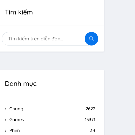
Tìm kiếm
Danh mục
Chung
2622
Games
13371
Phim
34