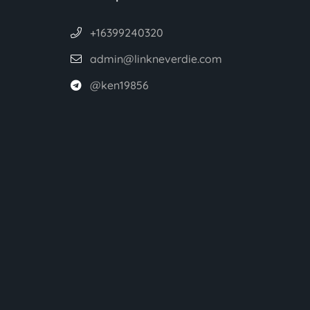
+16399240320
admin@linkneverdie.com
@ken19856