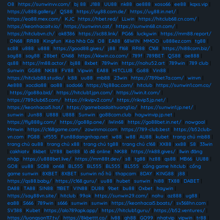
O8
|
https://sunwinvv.com/
|
bj 88
|
J188
|
UU88
|
nk88
|
ae888
|
xoso66
|
ee88
|
kqxs.vip
|
https://u888.gallery/
|
QS88
|
https://uy88.com.de/
|
https://uy88.in.net/
|
https://ea88.mex.com/
|
KJC
|
https://hbet.red/
|
LLwin
|
https://hitclub68.cn.com/
|
https://keonhacaitv.io/
|
https://sunwinn.cat/
|
https://sunwin68.cn.com/
|
https://hitclubvn.ch/
|
ok8386
|
https://sc88.link/
|
PG66
|
luckywin
|
https://mm88.report/
|
ON68
|
RR88
|
Kingfun
|
Kèo Nhà Cái
|
O8
|
EA88
|
68WIN
|
MMOO
|
u888ez.com
|
tg88
|
sc88
|
u888
|
u888
|
https://good88.gives/
|
j88
|
f168
|
RR88
|
C168
|
https://hi88com.biz/
|
say88
|
say88
|
28bet
|
ON68
|
https://kkwin.co.com/
|
789f
|
789BET
|
QS88
|
ae888
|
qs88
|
https://m88.actor/
|
bj88
|
8xbet
|
789win
|
https://nohu52.art
|
789win
|
789 club
|
Sunwin
|
GG88
|
NK88
|
FV88
|
Vipwin
|
EA88
|
HITCLUB
|
Go88
|
Vin88
|
https://hitclub88.studio/
|
lc88
|
uu88
|
mb88
|
23win
|
https://789bet7a.com/
|
winvn
|
Ae888
|
xocdia88
|
ao88
|
sodo66
|
https://bj88ac.com/
|
hitclub
|
https://sunwin1.com.co/
|
https://go88a.bid/
|
https://hitclub1.jpn.com/
|
https://iwin.it.com/
|
https://789club63.com/
|
https://rikvipv2.com/
|
https://rikvip3.jp.net/
|
https://keonhacai5.hot/
|
https://gamebaidoithuong1.io/
|
https://sunwin1.jp.net/
|
sunwin
|
Jun88
|
U888
|
U888
|
Sunwin
|
go88com.club
|
haywinvip.jp.net
|
https://fly888y.com/
|
https://go88p.one/
|
iWin68
|
https://go88bet.in.net/
|
nowgoal
|
Mmwin
|
https://c168game.com/
|
zowinmoi.com
|
https://789-club.best
|
https://b52club-
vn.com
|
PG88
|
vf555
|
Fun88dangnhap.net
|
w88
|
w88
|
AU88
|
kubet
|
trang chủ mb88
|
trang chủ au88
|
trang chủ x88
|
trang chủ tg88
|
trang chủ c168
|
XX88
|
xx88
|
S8
|
33win
|
cakhiatv
|
8kbet
|
UY88
|
bet88
|
lô đề online
|
NK88
|
https://nk88.gives/
|
llwin đăng
nhập
|
https://u888bet.live/
|
https://mm88t.dev/
|
s8
|
tg88
|
hz88
|
qs88
|
MB66
|
UU88
|
GO8
|
uu88
|
SC88
|
on68
|
BL555
|
BL555
|
BL555
|
BL555
|
cổng game hitclub
|
cổng
game sunwin
|
8XBET
|
8XBET
|
sunwin nổ hũ
|
thapcam
|
8DAY
|
KING88
|
j88
|
https://qs88.baby/
|
https://c168.guru/
|
uu88
|
hubet
|
sunwin
|
hi88
|
TX88
|
DABET
|
DA88
|
TA88
|
SIN88
|
11BET
|
VIN88
|
DU88
|
9bet
|
bu88
|
Oxbet
|
haywin
|
https://say88vn.site/
|
hitclub
|
99ok
|
https://sunwin29.com/
|
nohu
|
az888
|
ug88
|
ea88
|
S666
|
789win
|
s666
|
sunwin
|
sunwin
|
https://keonhacai5.boats/
|
sv368hn.com
|
SV388
|
Kubet
|
https://alo789apk.app/
|
https://hitclub1.guru/
|
https://b52.ventures/
|
https://luongson117.tv/
|
https://8kbettt.co/
|
lv88
|
qh88
|
GO99
|
nhatvip
|
vipwin
|
tr88
|