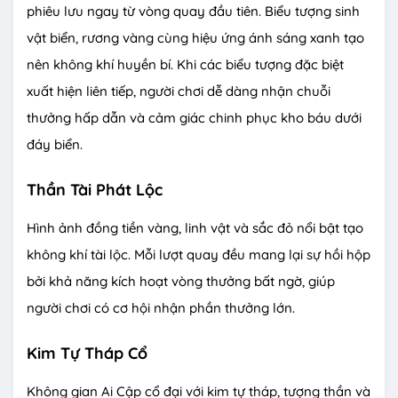
phiêu lưu ngay từ vòng quay đầu tiên. Biểu tượng sinh
vật biển, rương vàng cùng hiệu ứng ánh sáng xanh tạo
nên không khí huyền bí. Khi các biểu tượng đặc biệt
xuất hiện liên tiếp, người chơi dễ dàng nhận chuỗi
thưởng hấp dẫn và cảm giác chinh phục kho báu dưới
đáy biển.
Thần Tài Phát Lộc
Hình ảnh đồng tiền vàng, linh vật và sắc đỏ nổi bật tạo
không khí tài lộc. Mỗi lượt quay đều mang lại sự hồi hộp
bởi khả năng kích hoạt vòng thưởng bất ngờ, giúp
người chơi có cơ hội nhận phần thưởng lớn.
Kim Tự Tháp Cổ
Không gian Ai Cập cổ đại với kim tự tháp, tượng thần và