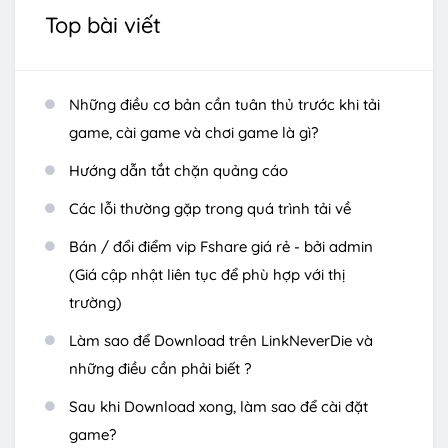
Top bài viết
Những điều cơ bản cần tuân thủ trước khi tải
game, cài game và chơi game là gì?
Hướng dẫn tắt chặn quảng cáo
Các lỗi thường gặp trong quá trình tải về
Bán / đổi điểm vip Fshare giá rẻ - bởi admin
(Giá cập nhật liên tục để phù hợp với thị
trường)
Làm sao để Download trên LinkNeverDie và
những điều cần phải biết ?
Sau khi Download xong, làm sao để cài đặt
game?