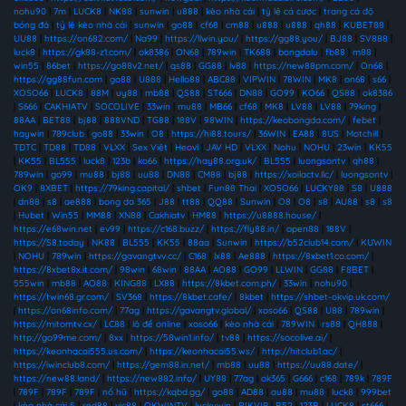
nohu90
|
7m
|
LUCK8
|
NK88
|
sunwin
|
u888
|
kèo nhà cái
|
tỷ lệ cá cược
|
trang cá độ
bóng đá
|
tỷ lệ kèo nhà cái
|
sunwin
|
go88
|
cf68
|
cm88
|
u888
|
u888
|
qh88
|
KUBET88
|
UU88
|
https://on682.com/
|
Na99
|
https://llwin.you/
|
https://gg88.you/
|
BJ88
|
SV888
|
luck8
|
https://gk88-z1.com/
|
ok8386
|
ON68
|
789win
|
TK688
|
bongdalu
|
fb88
|
m88
|
win55
|
86bet
|
https://go88v2.net/
|
qs88
|
GG88
|
lv88
|
https://new88pm.com/
|
On68
|
https://gg88fun.com
|
go88
|
U888
|
Hello88
|
ABC88
|
VIPWIN
|
78WIN
|
MK8
|
on68
|
s66
|
XOSO66
|
LUCK8
|
88M
|
uy88
|
mb88
|
QS88
|
ST666
|
DN88
|
GO99
|
KO66
|
QS88
|
ok8386
|
S666
|
CAKHIATV
|
SOCOLIVE
|
33win
|
mu88
|
MB66
|
cf68
|
MK8
|
LV88
|
LV88
|
79king
|
88AA
|
BET88
|
bj88
|
888VND
|
TG88
|
188V
|
98WIN
|
https://keobongda.com/
|
febet
|
haywin
|
789club
|
go88
|
33win
|
O8
|
https://hi88.tours/
|
36WIN
|
EA88
|
8US
|
Motchill
|
TDTC
|
TD88
|
TD88
|
VLXX
|
Sex Việt
|
Heovl
|
JAV HD
|
VLXX
|
Nohu
|
NOHU
|
23win
|
KK55
|
KK55
|
BL555
|
luck8
|
123b
|
ko66
|
https://hay88.org.uk/
|
BL555
|
luongsontv
|
qh88
|
789win
|
go99
|
mu88
|
bj88
|
uu88
|
DN88
|
CM88
|
bj88
|
https://xoilactv.llc/
|
luongsontv
|
OK9
|
8XBET
|
https://79king.capital/
|
shbet
|
Fun88 Thai
|
XOSO66
|
LUCKY88
|
S8
|
U888
|
dn88
|
s8
|
ae888
|
bong da 365
|
J88
|
tt88
|
QQ88
|
Sunwin
|
O8
|
O8
|
s8
|
AU88
|
s8
|
s8
|
Hubet
|
Win55
|
MM88
|
XN88
|
Cakhiatv
|
HM88
|
https://u8888.house/
|
https://e68win.net
|
ev99
|
https://c168.buzz/
|
https://fly88.in/
|
open88
|
188V
|
https://S8.today
|
NK88
|
BL555
|
KK55
|
88aa
|
Sunwin
|
https://b52club14.com/
|
KUWIN
|
NOHU
|
789win
|
https://gavangtvv.cc/
|
C168
|
lx88
|
Ae888
|
https://8xbet1.co.com/
|
https://8xbet8x.it.com/
|
98win
|
68win
|
88AA
|
AO88
|
GO99
|
LLWIN
|
GG88
|
F8BET
|
555win
|
mb88
|
AO88
|
KING88
|
LX88
|
https://8kbet.com.ph/
|
33win
|
nohu90
|
https://twin68.gr.com/
|
SV368
|
https://8kbet.cafe/
|
8kbet
|
https://shbet-okvip.uk.com/
|
https://on68info.com/
|
77ag
|
https://gavangtv.global/
|
xoso66
|
QS88
|
U88
|
789win
|
https://mitomtv.cx/
|
LC88
|
lô đề online
|
xoso66
|
kèo nhà cái
|
789WIN
|
rs88
|
QH888
|
http://go99me.com/
|
8xx
|
https://58win1.info/
|
tv88
|
https://socolive.ai/
|
https://keonhacai555.us.com/
|
https://keonhacai55.ws/
|
http://hitclub1.ac/
|
https://iwinclub8.com/
|
https://gem88.in.net/
|
mb88
|
uu88
|
https://uu88.date/
|
https://new88.land/
|
https://new882.info/
|
UY88
|
77ag
|
ok365
|
G666
|
c168
|
789k
|
789F
|
789F
|
789F
|
789F
|
nổ hũ
|
https://kqbd.gg/
|
go88
|
AD88
|
au88
|
mu88
|
luck8
|
999bet
|
kèo nhà cái 5
|
red88
|
vic88
|
OKWINTV
|
luckywin
|
RIKVIP
|
B52
|
123B
|
LUCK8
|
st666
|