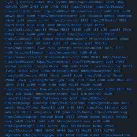
tuyến
|
tỷ lệ nhà cái
|
8kbet
|
789k
|
open88
|
https://open88v.online/
|
GO99
|
ON68
|
NOHU90
|
GO99
|
DN88
|
LV88
|
VIP66
|
XX88
|
https://lv88.ltd/
|
https://dh88.video/
|
https://sx88.gold/
|
32win
|
https://qs881.ink/
|
https://ev99.eu.com/
|
qh88
|
x88
|
mu88
|
sunwin
|
go88
|
rikbet
|
https://keonhacaivnic.com/
|
iwin
|
taixiu88.io
|
gem88
|
keonhacai
|
rikbet
|
go88
|
sunwin
|
sunwin
|
https://gmnc.club/
|
EE88
|
https://123bett.io/
|
EE88
|
33WIN
|
kubet
|
au88
|
au88
|
Luck8
|
https://luck8.so/
|
BL555
|
BL555
|
https://kp88.social/
|
open88
|
79king
|
AE888
|
AE888
|
uy88
|
x88
|
z188
|
daga88
|
33win
|
188bet
|
fabet
|
big88
|
go88
|
nohu
|
bet88
|
https://uy88.de.com/
|
HITCLUB
|
https://uu88n.org/
|
tr88
|
sunwin
|
https://qh88kyc.com/
|
https://rr886j.com/
|
ae888
|
mcw
|
kuwin
|
88bet
|
x88
|
ao88
|
qq88
|
J88
|
sumclub
|
go88
|
B52 club
|
https://shbet.health/
|
33win
|
99ok
|
gavangtv
|
https://vnew88.net/
|
nổ hũ
|
FLY88
|
mu88
|
https://qs88.team/
|
https://luongsontv.llc/
|
hz88
|
68win
|
https://soikeonhacai.one/
|
https://hitcluba.cn.com/
|
XX88
|
8XBET
|
https://rikvip.mx/
|
https://go88hv.com/
|
https://sunwinn.in.net/
|
http://7899club.com/
|
Uy88
|
VN168
|
socolive
|
xocdia88
|
https://luck8.dad
|
LV88
|
ao88
|
DN88
|
https://58win.autos/
|
8XBET
|
Fun88
|
Hitclub
|
68win
|
Fun88
|
https://qs88.free/
|
https://vipwin.green/
|
rr88
|
https://gg88.directory
|
GG88
|
hitclub
|
gem88
|
kubet
|
https://c168.zone/
|
Sunwin
|
79KING
|
23win
|
tỷ lệ bóng đá trực tuyến
|
U888
|
U888
|
hubet
|
ee88
|
ao88
|
88vv
|
x88
|
23win
|
dn88
|
ga888
|
vn168
|
vn168
|
vn168
|
Hay88
|
Hay88
|
Hay88
|
https://nhacaiuytin.ro/
|
Bom win
|
xóc đĩa online
|
https://ok9.show/
|
BL555
|
EE88
|
f168
|
uu88
|
c168
|
8XBET
|
https://8xbettaz.com/
|
Go99
|
123b chính chủ
|
AO88
|
https://91clubb.in/
|
TG88
|
Tg88 đăng nhập
|
Qh88
|
https://123b3.com/
|
http://c168.giving/
|
keonhacai
|
https://hello88a.co.com/
|
https://gameb52.app
|
Jun88
|
sunwin
|
https://7m.vin/
|
Game Bài
|
qs88
|
vn88
|
88VV
|
https://hay-88.in.net/
|
KJC
|
kubetvi.co
|
8KBET
|
lương sơn tv
|
F168
|
game bài đổi thưởng
|
https://789club1.today
|
https://sunwing.jp.net/
|
nowgoal
|
8xbet
|
WE88
|
789club
|
hitclub
|
b52club
|
iwinclub
|
rikvip
|
net88
|
max88
|
bin88
|
sc88
|
https://hitclub9.it.com/
|
XX88
|
dn88
|
https://go8f.design/
|
BL555
|
Sunwin
|
qq88
|
Xóc đĩa online
|
twin68
|
23WIN
|
https://55club.pro/
|
MB66
|
MMOO
|
HM88
|
Open88
|
Hay88
|
UY88
|
ALO789
|
68gamebai
|
https://uu88.nagoya/
|
sc88
|
RR88
|
b52club
|
Kubet
|
https://zowin.it.com
|