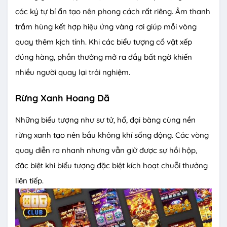
các ký tự bí ẩn tạo nên phong cách rất riêng. Âm thanh
trầm hùng kết hợp hiệu ứng vàng rơi giúp mỗi vòng
quay thêm kịch tính. Khi các biểu tượng cổ vật xếp
đúng hàng, phần thưởng mở ra đầy bất ngờ khiến
nhiều người quay lại trải nghiệm.
Rừng Xanh Hoang Dã
Những biểu tượng như sư tử, hổ, đại bàng cùng nền
rừng xanh tạo nên bầu không khí sống động. Các vòng
quay diễn ra nhanh nhưng vẫn giữ được sự hồi hộp,
đặc biệt khi biểu tượng đặc biệt kích hoạt chuỗi thưởng
liên tiếp.