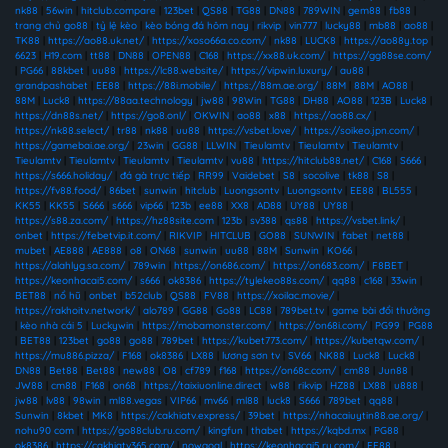
nk88
|
56win
|
hitclub.compare
|
123bet
|
QS88
|
TG88
|
DN88
|
789WIN
|
gem88
|
fb88
|
trang chủ go88
|
tỷ lệ kèo
|
kèo bóng đá hôm nay
|
rikvip
|
vin777
|
lucky88
|
mb88
|
ao88
|
TK88
|
https://ao88.uk.net/
|
https://xoso66a.co.com/
|
nk88
|
LUCK8
|
https://ao88y.top
|
6623
|
H19.com
|
tt88
|
DN88
|
OPEN88
|
C168
|
https://xx88.uk.com/
|
https://gg88se.com/
|
PG66
|
88kbet
|
uu88
|
https://lc88.website/
|
https://vipwin.luxury/
|
au88
|
grandpashabet
|
EE88
|
https://88i.mobile/
|
https://88m.ae.org/
|
88M
|
88M
|
AO88
|
88M
|
Luck8
|
https://88aa.technology
|
jw88
|
98Win
|
TG88
|
DH88
|
AO88
|
123B
|
Luck8
|
https://dn88s.net/
|
https://go8.onl/
|
OKWIN
|
ao88
|
x88
|
https://ao88.cx/
|
https://nk88.select/
|
tr88
|
nk88
|
uu88
|
https://vsbet.love/
|
https://soikeo.jpn.com/
|
https://gamebai.ae.org/
|
23win
|
GG88
|
LLWIN
|
Tieulamtv
|
Tieulamtv
|
Tieulamtv
|
Tieulamtv
|
Tieulamtv
|
Tieulamtv
|
Tieulamtv
|
vu88
|
https://hitclub88.net/
|
C168
|
S666
|
https://s666.holiday/
|
đá gà trực tiếp
|
RR99
|
Vaidebet
|
S8
|
socolive
|
tk88
|
S8
|
https://fv88.food/
|
86bet
|
sunwin
|
hitclub
|
Luongsontv
|
Luongsontv
|
EE88
|
BL555
|
KK55
|
KK55
|
S666
|
s666
|
vip66
|
123b
|
ee88
|
XX8
|
AD88
|
UY88
|
UY88
|
https://s88.za.com/
|
https://hz88site.com
|
123b
|
sv388
|
qs88
|
https://vsbet.link/
|
onbet
|
https://febetvip.it.com/
|
RIKVIP
|
HITCLUB
|
GO88
|
SUNWIN
|
fabet
|
net88
|
mubet
|
AE888
|
AE888
|
o8
|
ON68
|
sunwin
|
uu88
|
88M
|
Sunwin
|
KO66
|
https://alahlyg.sa.com/
|
789win
|
https://on686.com/
|
https://on683.com/
|
F8BET
|
https://keonhacai5.com/
|
s666
|
ok8386
|
https://tylekeo88s.com/
|
qq88
|
c168
|
33win
|
BET88
|
nổ hũ
|
onbet
|
b52club
|
QS88
|
FV88
|
https://xoilac.movie/
|
https://rakhoitv.network/
|
alo789
|
GG88
|
Go88
|
LC88
|
789bet.tv
|
game bài đổi thưởng
|
kèo nhà cái 5
|
Luckywin
|
https://mobamonster.com/
|
https://on68i.com/
|
PG99
|
PG88
|
BET88
|
123bet
|
go88
|
go88
|
789bet
|
https://kubet773.com/
|
https://kubetqw.com/
|
https://mu886.pizza/
|
F168
|
ok8386
|
LX88
|
lương sơn tv
|
SV66
|
NK88
|
Luck8
|
Luck8
|
DN88
|
Bet88
|
Bet88
|
new88
|
O8
|
cf789
|
f168
|
https://on68c.com/
|
cm88
|
Jun88
|
JW88
|
cm88
|
F168
|
on68
|
https://taixiuonline.direct
|
w88
|
rikvip
|
HZ88
|
LX88
|
u888
|
jw88
|
lv88
|
98win
|
ml88.vegas
|
VIP66
|
mv66
|
ml88
|
luck8
|
S666
|
789bet
|
qq88
|
Sunwin
|
8kbet
|
MK8
|
https://cakhiatv.express/
|
39bet
|
https://nhacaiuytin88.ae.org/
|
nohu90 com
|
https://go88club.ru.com/
|
kingfun
|
thabet
|
https://kqbd.mx
|
PG88
|
ok8386
|
https://cakhiatv365.com/
|
nowgoal
|
https://keonhacai5.ru.com/
|
EE88
|