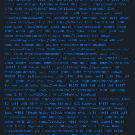
SHBET
|
kèo trực tuyến
|
tỷ lệ nhà cái
|
8kbet
|
789k
|
open88
|
https://open88v.online/
|
VIP66
|
XX88
|
https://lv88.ltd/
|
https://dh88.video/
|
https://sx88.gold/
|
32win
|
https://qs881.ink/
|
https://ev99.eu.com/
|
qh88
|
x88
|
mu88
|
sunwin
|
go88
|
rikbet
|
https://keonhacaivnic.com/
|
iwin
|
taixiu88.io
|
gem88
|
keonhacai
|
rikbet
|
go88
|
sunwin
|
sunwin
|
https://gmnc.club/
|
EE88
|
https://123bett.io/
|
EE88
|
33WIN
|
kubet
|
au88
|
au88
|
Luck8
|
https://luck8.so/
|
BL555
|
BL555
|
https://kp88.social/
|
open88
|
79king
|
AE888
|
AE888
|
uy88
|
x88
|
z188
|
daga88
|
33win
|
188bet
|
fabet
|
big88
|
go88
|
nohu
|
bet88
|
https://uy88.de.com/
|
HITCLUB
|
https://uu88n.org/
|
tr88
|
sunwin
|
https://qh88kyc.com/
|
https://rr886j.com/
|
ae888
|
mcw
|
kuwin
|
88bet
|
x88
|
ao88
|
qq88
|
J88
|
sumclub
|
go88
|
B52 club
|
https://shbet.health/
|
gavangtv
|
https://vnew88.net/
|
nổ hũ
|
FLY88
|
mu88
|
https://qs88.team/
|
https://luongsontv.llc/
|
hz88
|
68win
|
https://soikeonhacai.one/
|
https://hitcluba.cn.com/
|
XX88
|
8XBET
|
https://rikvip.mx/
|
https://go88hv.com/
|
https://sunwinn.in.net/
|
http://7899club.com/
|
VN168
|
socolive
|
xocdia88
|
https://luck8.dad
|
LV88
|
ao88
|
DN88
|
https://58win.autos/
|
8XBET
|
Fun88
|
Hitclub
|
Fun88
|
https://qs88.free/
|
https://vipwin.green/
|
rr88
|
https://gg88.directory
|
GG88
|
hitclub
|
gem88
|
kubet
|
https://c168.zone/
|
Sunwin
|
79KING
|
23win
|
tỷ lệ bóng đá trực tuyến
|
U888
|
U888
|
hubet
|
ee88
|
ao88
|
88vv
|
x88
|
dn88
|
ga888
|
vn168
|
vn168
|
vn168
|
Hay88
|
Hay88
|
Hay88
|
https://nhacaiuytin.ro/
|
Bom win
|
xóc đĩa online
|
https://ok9.show/
|
BL555
|
EE88
|
f168
|
uu88
|
c168
|
8XBET
|
https://8xbettaz.com/
|
Go99
|
123b chính chủ
|
https://91clubb.in/
|
TG88
|
Tg88 đăng
nhập
|
Qh88
|
https://123b3.com/
|
http://c168.giving/
|
keonhacai
|
https://hello88a.co.com/
|
https://gameb52.app
|
Jun88
|
sunwin
|
https://7m.vin/
|
Game
Bài
|
qs88
|
vn88
|
88VV
|
https://hay-88.in.net/
|
KJC
|
kubetvi.co
|
8KBET
|
lương sơn tv
|
F168
|
game bài đổi thưởng
|
https://789club1.today
|
https://sunwing.jp.net/
|
nowgoal
|
8xbet
|
WE88
|
789club
|
hitclub
|
b52club
|
iwinclub
|
rikvip
|
net88
|
max88
|
bin88
|
sc88
|
https://hitclub9.it.com/
|
XX88
|
https://go8f.design/
|
BL555
|
Sunwin
|
qq88
|
Xóc đĩa
online
|
twin68
|
23WIN
|
https://55club.pro/
|
MB66
|
MMOO
|
HM88
|
Open88
|
Hay88
|
UY88
|
ALO789
|
68gamebai
|
https://uu88.nagoya/
|
sc88
|
RR88
|
b52club
|
Kubet
|
https://zowin.it.com
|
O8
|
https://sunwinvv.com/
|
bj 88
|
J188
|
UU88
|
nk88
|
ae888
|