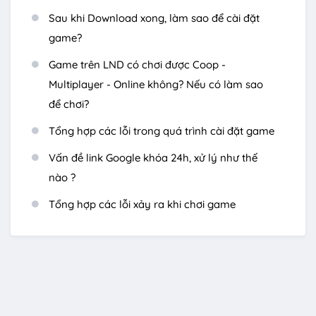
Sau khi Download xong, làm sao để cài đặt
game?
Game trên LND có chơi được Coop -
Multiplayer - Online không? Nếu có làm sao
để chơi?
Tổng hợp các lỗi trong quá trình cài đặt game
Vấn đề link Google khóa 24h, xử lý như thế
nào ?
Tổng hợp các lỗi xảy ra khi chơi game