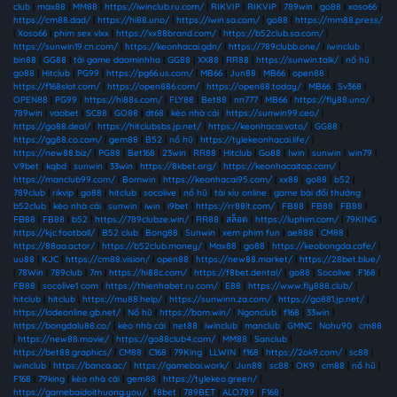
club
|
max88
|
MM88
|
https://iwinclub.ru.com/
|
RIKVIP
|
RIKVIP
|
789win
|
go88
|
xoso66
|
https://cm88.dad/
|
https://hi88.uno/
|
https://iwin.sa.com/
|
go88
|
https://mm88.press/
|
Xoso66
|
phim sex vlxx
|
https://xx88brand.com/
|
https://b52club.sa.com/
|
https://sunwin19.cn.com/
|
https://keonhacai.gdn/
|
https://789clubb.one/
|
iwinclub
|
bin88
|
GG88
|
tải game daominhha
|
GG88
|
XX88
|
RR88
|
https://sunwin.talk/
|
nổ hũ
|
go88
|
Hitclub
|
PG99
|
https://pg66.us.com/
|
MB66
|
Jun88
|
MB66
|
open88
|
https://f168slot.com/
|
https://open886.com/
|
https://open88.today/
|
MB66
|
Sv368
|
OPEN88
|
PG99
|
https://hi88s.com/
|
FLY88
|
Bet88
|
nn777
|
MB66
|
https://fly88.uno/
|
789win
|
vaobet
|
SC88
|
GO88
|
dt68
|
kèo nhà cái
|
https://sunwin99.ceo/
|
https://go88.deal/
|
https://hitclubsbs.jp.net/
|
https://keonhacai.voto/
|
GG88
|
https://gg88.co.com/
|
gem88
|
B52
|
nổ hũ
|
https://tylekeonhacai.life/
|
https://new88.biz/
|
PG88
|
Bet168
|
23win
|
RR88
|
Hitclub
|
Go88
|
Iwin
|
sunwin
|
win79
|
V9bet
|
kqbd
|
sunwin
|
33win
|
https://8kbet.org/
|
https://keonhacaitop.com/
|
https://manclub99.com/
|
Bomwin
|
https://keonhacai95.com/
|
xx88
|
go88
|
b52
|
789club
|
rikvip
|
go88
|
hitclub
|
socolive
|
nổ hũ
|
tài xỉu online
|
game bài đổi thưởng
|
b52club
|
kèo nhà cái
|
sunwin
|
iwin
|
i9bet
|
https://rr88it.com/
|
FB88
|
FB88
|
FB88
|
FB88
|
FB88
|
b52
|
https://789clubze.win/
|
RR88
|
สล็อต
|
https://luphim.com/
|
79KING
|
https://kjc.football/
|
B52 club
|
Bong88
|
Sunwin
|
xem phim fun
|
ae888
|
CM88
|
https://88aa.actor/
|
https://b52club.money/
|
Max88
|
go88
|
https://keobongda.cafe/
|
uu88
|
KJC
|
https://cm88.vision/
|
open88
|
https://new88.market/
|
https://28bet.blue/
|
78Win
|
789club
|
7m
|
https://hi88c.com/
|
https://f8bet.dental/
|
go88
|
Socolive
|
F168
|
FB88
|
socolive1 com
|
https://thienhabet.ru.com/
|
E88
|
https://www.fly888.club/
|
hitclub
|
hitclub
|
https://mu88.help/
|
https://sunwinn.za.com/
|
https://go881.jp.net/
|
https://lodeonline.gb.net/
|
Nổ hũ
|
https://bom.win/
|
Ngonclub
|
f168
|
33win
|
https://bongdalu88.co/
|
kèo nhà cái
|
net88
|
iwinclub
|
manclub
|
GMNC
|
Nohu90
|
cm88
|
https://new88.movie/
|
https://go88club4.com/
|
MM88
|
Sanclub
|
https://bet88.graphics/
|
CM88
|
C168
|
79King
|
LLWIN
|
f168
|
https://2ok9.com/
|
sc88
|
iwinclub
|
https://banca.ac/
|
https://gamebai.work/
|
Jun88
|
sc88
|
OK9
|
cm88
|
nổ hũ
|
F168
|
79king
|
kèo nhà cái
|
gem88
|
https://tylekeo.green/
|
https://gamebaidoithuong.you/
|
f8bet
|
789BET
|
ALO789
|
F168
|