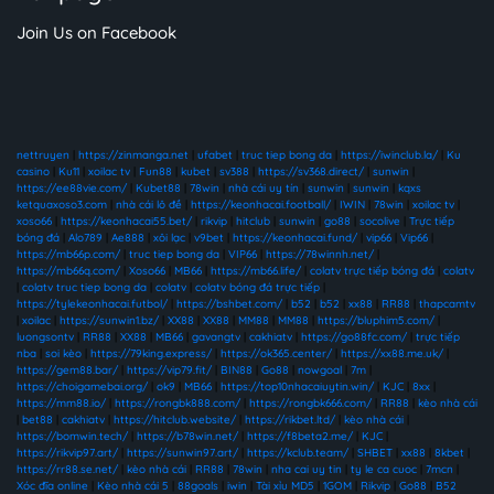
Join Us on Facebook
nettruyen
|
https://zinmanga.net
|
ufabet
|
truc tiep bong da
|
https://iwinclub.la/
|
Ku
casino
|
Ku11
|
xoilac tv
|
Fun88
|
kubet
|
sv388
|
https://sv368.direct/
|
sunwin
|
https://ee88vie.com/
|
Kubet88
|
78win
|
nhà cái uy tín
|
sunwin
|
sunwin
|
kqxs
ketquaxoso3.com
|
nhà cái lô đề
|
https://keonhacai.football/
|
IWIN
|
78win
|
xoilac tv
|
xoso66
|
https://keonhacai55.bet/
|
rikvip
|
hitclub
|
sunwin
|
go88
|
socolive
|
Trực tiếp
bóng đá
|
Alo789
|
Ae888
|
xôi lạc
|
v9bet
|
https://keonhacai.fund/
|
vip66
|
Vip66
|
https://mb66p.com/
|
truc tiep bong da
|
VIP66
|
https://78winnh.net/
|
https://mb66q.com/
|
Xoso66
|
MB66
|
https://mb66.life/
|
colatv trực tiếp bóng đá
|
colatv
|
colatv truc tiep bong da
|
colatv
|
colatv bóng đá trực tiếp
|
https://tylekeonhacai.futbol/
|
https://bshbet.com/
|
b52
|
b52
|
xx88
|
RR88
|
thapcamtv
|
xoilac
|
https://sunwin1.bz/
|
XX88
|
XX88
|
MM88
|
MM88
|
https://bluphim5.com/
|
luongsontv
|
RR88
|
XX88
|
MB66
|
gavangtv
|
cakhiatv
|
https://go88fc.com/
|
trực tiếp
nba
|
soi kèo
|
https://79king.express/
|
https://ok365.center/
|
https://xx88.me.uk/
|
https://gem88.bar/
|
https://vip79.fit/
|
BIN88
|
Go88
|
nowgoal
|
7m
|
https://choigamebai.org/
|
ok9
|
MB66
|
https://top10nhacaiuytin.win/
|
KJC
|
8xx
|
https://mm88.io/
|
https://rongbk888.com/
|
https://rongbk666.com/
|
RR88
|
kèo nhà cái
|
bet88
|
cakhiatv
|
https://hitclub.website/
|
https://rikbet.ltd/
|
kèo nhà cái
|
https://bomwin.tech/
|
https://b78win.net/
|
https://f8beta2.me/
|
KJC
|
https://rikvip97.art/
|
https://sunwin97.art/
|
https://kclub.team/
|
SHBET
|
xx88
|
8kbet
|
https://rr88.se.net/
|
kèo nhà cái
|
RR88
|
78win
|
nha cai uy tin
|
ty le ca cuoc
|
7mcn
|
Xóc đĩa online
|
Kèo nhà cái 5
|
88goals
|
iwin
|
Tài xỉu MD5
|
1GOM
|
Rikvip
|
Go88
|
B52