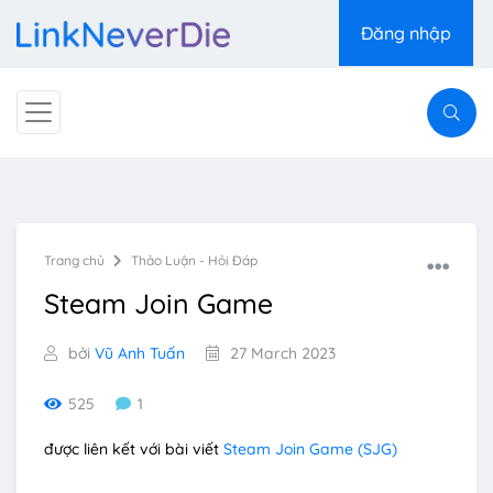
Đăng nhập
Trang chủ
Thảo Luận - Hỏi Đáp
Steam Join Game
bởi
Vũ Anh Tuấn
27 March 2023
525
1
được liên kết với bài viết
Steam Join Game (SJG)