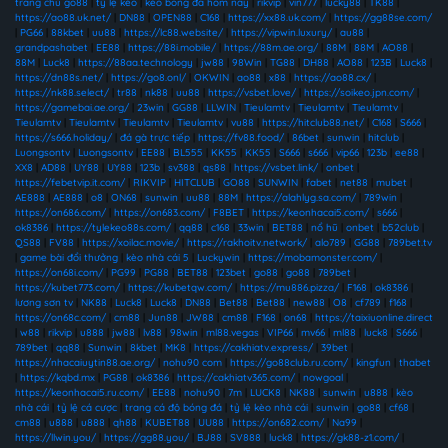
trang chủ go88
|
tỷ lệ kèo
|
kèo bóng đá hôm nay
|
rikvip
|
vin777
|
lucky88
|
TK88
|
https://ao88.uk.net/
|
DN88
|
OPEN88
|
C168
|
https://xx88.uk.com/
|
https://gg88se.com/
|
PG66
|
88kbet
|
uu88
|
https://lc88.website/
|
https://vipwin.luxury/
|
au88
|
grandpashabet
|
EE88
|
https://88i.mobile/
|
https://88m.ae.org/
|
88M
|
88M
|
AO88
|
88M
|
Luck8
|
https://88aa.technology
|
jw88
|
98Win
|
TG88
|
DH88
|
AO88
|
123B
|
Luck8
|
https://dn88s.net/
|
https://go8.onl/
|
OKWIN
|
ao88
|
x88
|
https://ao88.cx/
|
https://nk88.select/
|
tr88
|
nk88
|
uu88
|
https://vsbet.love/
|
https://soikeo.jpn.com/
|
https://gamebai.ae.org/
|
23win
|
GG88
|
LLWIN
|
Tieulamtv
|
Tieulamtv
|
Tieulamtv
|
Tieulamtv
|
Tieulamtv
|
Tieulamtv
|
Tieulamtv
|
vu88
|
https://hitclub88.net/
|
C168
|
S666
|
https://s666.holiday/
|
đá gà trực tiếp
|
https://fv88.food/
|
86bet
|
sunwin
|
hitclub
|
Luongsontv
|
Luongsontv
|
EE88
|
BL555
|
KK55
|
KK55
|
S666
|
s666
|
vip66
|
123b
|
ee88
|
XX8
|
AD88
|
UY88
|
UY88
|
123b
|
sv388
|
qs88
|
https://vsbet.link/
|
onbet
|
https://febetvip.it.com/
|
RIKVIP
|
HITCLUB
|
GO88
|
SUNWIN
|
fabet
|
net88
|
mubet
|
AE888
|
AE888
|
o8
|
ON68
|
sunwin
|
uu88
|
88M
|
https://alahlyg.sa.com/
|
789win
|
https://on686.com/
|
https://on683.com/
|
F8BET
|
https://keonhacai5.com/
|
s666
|
ok8386
|
https://tylekeo88s.com/
|
qq88
|
c168
|
33win
|
BET88
|
nổ hũ
|
onbet
|
b52club
|
QS88
|
FV88
|
https://xoilac.movie/
|
https://rakhoitv.network/
|
alo789
|
GG88
|
789bet.tv
|
game bài đổi thưởng
|
kèo nhà cái 5
|
Luckywin
|
https://mobamonster.com/
|
https://on68i.com/
|
PG99
|
PG88
|
BET88
|
123bet
|
go88
|
go88
|
789bet
|
https://kubet773.com/
|
https://kubetqw.com/
|
https://mu886.pizza/
|
F168
|
ok8386
|
lương sơn tv
|
NK88
|
Luck8
|
Luck8
|
DN88
|
Bet88
|
Bet88
|
new88
|
O8
|
cf789
|
f168
|
https://on68c.com/
|
cm88
|
Jun88
|
JW88
|
cm88
|
F168
|
on68
|
https://taixiuonline.direct
|
w88
|
rikvip
|
u888
|
jw88
|
lv88
|
98win
|
ml88.vegas
|
VIP66
|
mv66
|
ml88
|
luck8
|
S666
|
789bet
|
qq88
|
Sunwin
|
8kbet
|
MK8
|
https://cakhiatv.express/
|
39bet
|
https://nhacaiuytin88.ae.org/
|
nohu90 com
|
https://go88club.ru.com/
|
kingfun
|
thabet
|
https://kqbd.mx
|
PG88
|
ok8386
|
https://cakhiatv365.com/
|
nowgoal
|
https://keonhacai5.ru.com/
|
EE88
|
nohu90
|
7m
|
LUCK8
|
NK88
|
sunwin
|
u888
|
kèo
nhà cái
|
tỷ lệ cá cược
|
trang cá độ bóng đá
|
tỷ lệ kèo nhà cái
|
sunwin
|
go88
|
cf68
|
cm88
|
u888
|
u888
|
qh88
|
KUBET88
|
UU88
|
https://on682.com/
|
Na99
|
https://llwin.you/
|
https://gg88.you/
|
BJ88
|
SV888
|
luck8
|
https://gk88-z1.com/
|