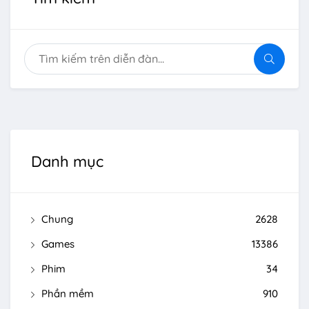
Danh mục
Chung
2628
Games
13386
Phim
34
Phần mềm
910