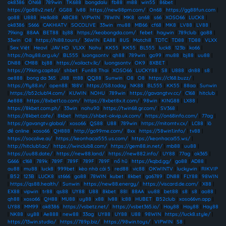
ok8386
|
ON68
|
789win
|
TK688
|
bongdalu
|
fb88
|
m88
|
win55
|
86bet
|
https://go88v2.net/
|
GG88
|
lv88
|
https://new88pm.com/
|
On68
|
https://gg88fun.com
|
go88
|
U888
|
Hello88
|
ABC88
|
VIPWIN
|
78WIN
|
MK8
|
on68
|
s66
|
XOSO66
|
LUCK8
|
ok8386
|
S666
|
CAKHIATV
|
SOCOLIVE
|
33win
|
mu88
|
MB66
|
cf68
|
MK8
|
LV88
|
LV88
|
79king
|
88AA
|
BET88
|
bj88
|
https://keobongda.com/
|
febet
|
haywin
|
789club
|
go88
|
33win
|
O8
|
https://hi88.tours/
|
36WIN
|
EA88
|
8US
|
Motchill
|
TDTC
|
TD88
|
TD88
|
VLXX
|
Sex Việt
|
Heovl
|
JAV HD
|
VLXX
|
Nohu
|
KK55
|
KK55
|
BL555
|
luck8
|
123b
|
ko66
|
https://hay88.org.uk/
|
BL555
|
luongsontv
|
qh88
|
789win
|
go99
|
mu88
|
bj88
|
uu88
|
DN88
|
CM88
|
bj88
|
https://xoilactv.llc/
|
luongsontv
|
OK9
|
8XBET
|
https://79king.capital/
|
shbet
|
Fun88 Thai
|
XOSO66
|
LUCKY88
|
S8
|
U888
|
dn88
|
s8
|
ae888
|
bong da 365
|
J88
|
tt88
|
QQ88
|
Sunwin
|
O8
|
O8
|
https://c168.buzz/
|
https://fly88.in/
|
open88
|
188V
|
https://S8.today
|
NK88
|
BL555
|
KK55
|
88aa
|
Sunwin
|
https://b52club14.com/
|
KUWIN
|
NOHU
|
789win
|
https://gavangtvv.cc/
|
C168
|
hitclub
|
Ae888
|
https://8xbet1.co.com/
|
https://8xbet8x.it.com/
|
98win
|
KING88
|
LX88
|
https://8kbet.com.ph/
|
33win
|
nohu90
|
https://twin68.gr.com/
|
SV368
|
https://8kbet.cafe/
|
8kbet
|
https://shbet-okvip.uk.com/
|
https://on68info.com/
|
77ag
|
https://gavangtv.global/
|
xoso66
|
QS88
|
U88
|
789win
|
https://mitomtv.cx/
|
LC88
|
lô
đề online
|
xoso66
|
QH888
|
http://go99me.com/
|
8xx
|
https://58win1.info/
|
tv88
|
https://socolive.ai/
|
https://keonhacai555.us.com/
|
https://keonhacai55.ws/
|
http://hitclub1.ac/
|
https://iwinclub8.com/
|
https://gem88.in.net/
|
mb88
|
uu88
|
https://uu88.date/
|
https://new88.land/
|
https://new882.info/
|
UY88
|
77ag
|
ok365
|
G666
|
c168
|
789k
|
789F
|
789F
|
789F
|
789F
|
nổ hũ
|
https://kqbd.gg/
|
go88
|
AD88
|
au88
|
mu88
|
luck8
|
999bet
|
kèo nhà cái 5
|
red88
|
vic88
|
OKWINTV
|
luckywin
|
RIKVIP
|
B52
|
123B
|
LUCK8
|
st666
|
go88
|
78WIN
|
kubet
|
8kbet
|
ga6789
|
DN88
|
FLY88
|
98WIN
|
https://qs88.health/
|
Sunwin
|
https://new88.energy/
|
https://viscard.de.com/
|
X88
|
EX88
|
vipwin
|
tr88
|
qs88
|
UY88
|
U88
|
8kbet
|
88I
|
88AA
|
uu88
|
bet88
|
s8
|
s8
|
ao88
|
qh88
|
xoso66
|
QH88
|
MU88
|
uy88
|
x88
|
lv88
|
lc88
|
HUBET
|
B52club
|
xoso66vn.app
|
UY88
|
MM99
|
ok8386
|
https://vsbetz.net/
|
https://vsbet365.io/
|
Hay88
|
Hay88
|
Hay88
|
NK88
|
uy88
|
Ae888
|
new88
|
33ag
|
UY88
|
UY88
|
U88
|
98WIN
|
https://luck8.style/
|
https://13win.studio/
|
https://789p.biz/
|
https://98win.toys/
|
VIPWIN
|
S8
|