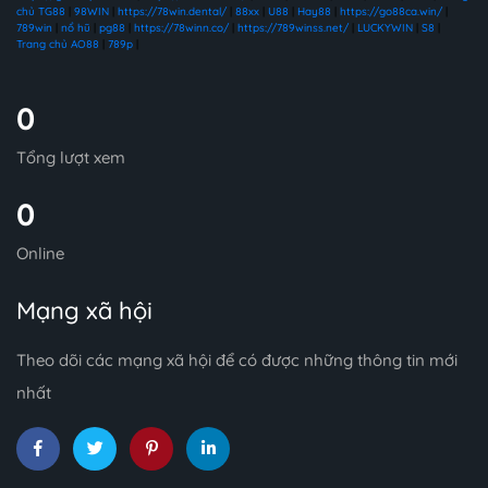
chủ TG88
|
98WIN
|
https://78win.dental/
|
88xx
|
U88
|
Hay88
|
https://go88ca.win/
|
789win
|
nổ hũ
|
pg88
|
https://78winn.co/
|
https://789winss.net/
|
LUCKYWIN
|
S8
|
Trang chủ AO88
|
789p
|
0
Tổng lượt xem
0
Online
Mạng xã hội
Theo dõi các mạng xã hội để có được những thông tin mới
nhất