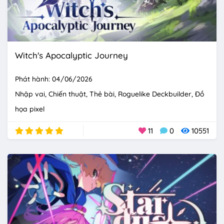
Witch's Apocalyptic Journey
Phát hành: 04/06/2026
Nhập vai
Chiến thuật
Thẻ bài
Roguelike Deckbuilder
Đồ
họa pixel
11
0
10551