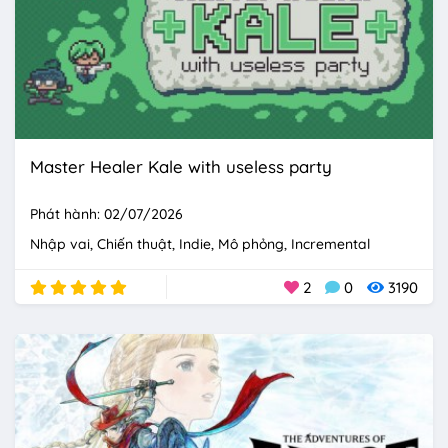
Master Healer Kale with useless party
Phát hành: 02/07/2026
Nhập vai
Chiến thuật
Indie
Mô phỏng
Incremental
2
0
3190