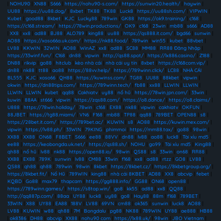
|
NOHU90
|
XN88
|
S666
|
https://nohu90-s.com/
|
https://sunwin20.health/
|
haywin
|
UU88
|
https://uu88.dog/
|
8xbet
|
TK88
|
TK88
|
Luck8
|
https://uu88sh.com/
|
VIPWIN
|
Kubet
|
good88
|
8kbet
|
KJC
|
Lucky88
|
789win
|
GK88
|
https://ok9.training/
|
c168
|
https://c168.stream/
|
https://78win.productions/
|
OK9
|
c168
|
23win
|
mb88
|
s666
|
AD88
|
XX8
|
xx8
|
ad88
|
BJ88
|
ALO789
|
king88
|
uu88
|
https://qs888.it.com/
|
bgd66
|
sunwin
|
AO88
|
https://xoso66a.uk.com/
|
https://nk88.food/
|
789win
|
win55
|
kubet
|
88vbet
|
LV88
|
KKWIN
|
32WIN
|
AO88
|
WinAZ
|
xx8
|
ad88
|
SC88
|
MM88
|
RR88 Đăng Nhập
|
https://33winf.fun/
|
C168
|
dn88
|
vipwin
|
http://qs88.spot/
|
https://lx886.casino/
|
Z188
|
DN88
|
rikvip
|
go88
|
hitclub
|
kèo nhà cái
|
nhà cái uy tín
|
8xbet
|
https://c168com.vip/
|
dn88
|
nk88
|
tt88
|
ao88
|
https://88vv.help/
|
https://789winn.click/
|
LC88
|
NHÀ CÁI
BL555
|
KJC
|
xoso66
|
QH88
|
https://kuwinss.com/
|
TG88
|
UU88
|
88kbet
|
vipwin
|
okwin
|
https://dn88tips.com/
|
https://789winn.tech/
|
fb88
|
xx88
|
LLWIN
|
LLWIN
|
LLWIN
|
LLWIN
|
kubet
|
qq88
|
Cakhiatv
|
uy88
|
nổ hũ
|
https://78win.jpn.com/
|
33win
|
kuwin
|
88AA
|
st666
|
vipwin
|
https://zqs88.com/
|
https://o8.dance/
|
https://o8.claims/
|
U888
|
https://78win.holiday/
|
78win
|
c168
|
EX88
|
nk88
|
vipwin
|
cakhiatv
|
OKFUN
|
88JBET
|
https://tg88.miami/
|
VN6
|
F168
|
mb88
|
TP88
|
qq88
|
789BET
|
OPEN88
|
s8
|
https://28bet.it.com/
|
https://789bet.ac/
|
KUWIN
|
s8
|
AO88
|
https://kuwin.mex.com/
|
vipwin
|
https://lv88.ph/
|
33WIN
|
79KING
|
phimmoi
|
https://mm88.tax/
|
go88
|
98win
|
XX88
|
XX88
|
ON68
|
F8BET
|
S666
|
ee88
|
88VV
|
dn88
|
lv88
|
ao88
|
luck8
|
Tài xỉu md5
|
ee88
|
https://keobongda.uk.net/
|
https://qs88.sh/
|
NOHU
|
go99
|
Tài xỉu md5
|
King88
|
qh88
|
nổ hũ
|
lv88
|
nk88
|
https://open88.io/
|
98win
|
QS88
|
s8
|
33win
|
on68
|
RR88
|
XX88
|
EX88
|
789K
|
sunwin
|
lv88
|
CM88
|
33win
|
f168
|
xx8
|
ad88
|
rtzz
|
GO8
|
LV88
|
QS88
|
qh88
|
qh88
|
789win
|
98win
|
8kbet
|
https://8kbet.cz/
|
https://8kbetgroup.org/
|
https://8kbet.fit/
|
Nổ Hũ
|
789WIN
|
king88
|
nhà cái 8KBET
|
AD88
|
XX8
|
abcvip
|
febet
|
KQBD
|
Go88
|
max79
|
thapcam
|
https://gg888.info/
|
GG88
|
ON68
|
open88
|
https://789winn.games/
|
https://s8top.win/
|
go8
|
kk55
|
ad88
|
xx8
|
QQ88
|
http://qq887p.com/
|
88aa
|
UY88
|
luck8
|
uy88
|
go8
|
Hay88
|
88m
|
f168
|
789BET
|
33WIN
|
X88
|
UY88
|
EA88
|
188V
|
LV88
|
69VN
|
cm88
|
ok365
|
sunwin
|
luck8
|
AO88
|
LV88
|
KUWIN
|
w88
|
qh88
|
7M
|
Bongdalu
|
pg88
|
NK88
|
789WIN
|
UY88
|
ae888
|
HB88
|
ok8386
|
DH88
|
abcvip
|
XX88
|
nohu90 com
|
https://lx88.uk/
|
98win
|
JBO Vietnam
|