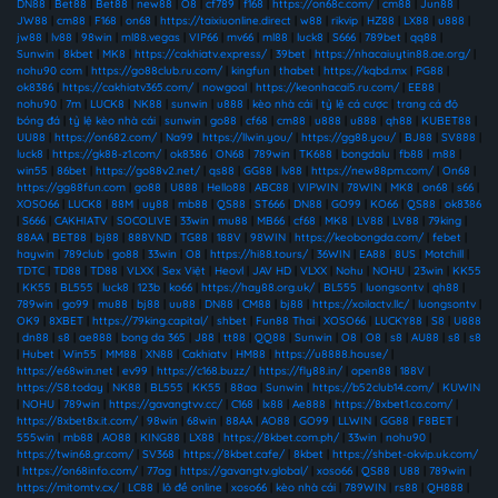
DN88
|
Bet88
|
Bet88
|
new88
|
O8
|
cf789
|
f168
|
https://on68c.com/
|
cm88
|
Jun88
|
JW88
|
cm88
|
F168
|
on68
|
https://taixiuonline.direct
|
w88
|
rikvip
|
HZ88
|
LX88
|
u888
|
jw88
|
lv88
|
98win
|
ml88.vegas
|
VIP66
|
mv66
|
ml88
|
luck8
|
S666
|
789bet
|
qq88
|
Sunwin
|
8kbet
|
MK8
|
https://cakhiatv.express/
|
39bet
|
https://nhacaiuytin88.ae.org/
|
nohu90 com
|
https://go88club.ru.com/
|
kingfun
|
thabet
|
https://kqbd.mx
|
PG88
|
ok8386
|
https://cakhiatv365.com/
|
nowgoal
|
https://keonhacai5.ru.com/
|
EE88
|
nohu90
|
7m
|
LUCK8
|
NK88
|
sunwin
|
u888
|
kèo nhà cái
|
tỷ lệ cá cược
|
trang cá độ
bóng đá
|
tỷ lệ kèo nhà cái
|
sunwin
|
go88
|
cf68
|
cm88
|
u888
|
u888
|
qh88
|
KUBET88
|
UU88
|
https://on682.com/
|
Na99
|
https://llwin.you/
|
https://gg88.you/
|
BJ88
|
SV888
|
luck8
|
https://gk88-z1.com/
|
ok8386
|
ON68
|
789win
|
TK688
|
bongdalu
|
fb88
|
m88
|
win55
|
86bet
|
https://go88v2.net/
|
qs88
|
GG88
|
lv88
|
https://new88pm.com/
|
On68
|
https://gg88fun.com
|
go88
|
U888
|
Hello88
|
ABC88
|
VIPWIN
|
78WIN
|
MK8
|
on68
|
s66
|
XOSO66
|
LUCK8
|
88M
|
uy88
|
mb88
|
QS88
|
ST666
|
DN88
|
GO99
|
KO66
|
QS88
|
ok8386
|
S666
|
CAKHIATV
|
SOCOLIVE
|
33win
|
mu88
|
MB66
|
cf68
|
MK8
|
LV88
|
LV88
|
79king
|
88AA
|
BET88
|
bj88
|
888VND
|
TG88
|
188V
|
98WIN
|
https://keobongda.com/
|
febet
|
haywin
|
789club
|
go88
|
33win
|
O8
|
https://hi88.tours/
|
36WIN
|
EA88
|
8US
|
Motchill
|
TDTC
|
TD88
|
TD88
|
VLXX
|
Sex Việt
|
Heovl
|
JAV HD
|
VLXX
|
Nohu
|
NOHU
|
23win
|
KK55
|
KK55
|
BL555
|
luck8
|
123b
|
ko66
|
https://hay88.org.uk/
|
BL555
|
luongsontv
|
qh88
|
789win
|
go99
|
mu88
|
bj88
|
uu88
|
DN88
|
CM88
|
bj88
|
https://xoilactv.llc/
|
luongsontv
|
OK9
|
8XBET
|
https://79king.capital/
|
shbet
|
Fun88 Thai
|
XOSO66
|
LUCKY88
|
S8
|
U888
|
dn88
|
s8
|
ae888
|
bong da 365
|
J88
|
tt88
|
QQ88
|
Sunwin
|
O8
|
O8
|
s8
|
AU88
|
s8
|
s8
|
Hubet
|
Win55
|
MM88
|
XN88
|
Cakhiatv
|
HM88
|
https://u8888.house/
|
https://e68win.net
|
ev99
|
https://c168.buzz/
|
https://fly88.in/
|
open88
|
188V
|
https://S8.today
|
NK88
|
BL555
|
KK55
|
88aa
|
Sunwin
|
https://b52club14.com/
|
KUWIN
|
NOHU
|
789win
|
https://gavangtvv.cc/
|
C168
|
lx88
|
Ae888
|
https://8xbet1.co.com/
|
https://8xbet8x.it.com/
|
98win
|
68win
|
88AA
|
AO88
|
GO99
|
LLWIN
|
GG88
|
F8BET
|
555win
|
mb88
|
AO88
|
KING88
|
LX88
|
https://8kbet.com.ph/
|
33win
|
nohu90
|
https://twin68.gr.com/
|
SV368
|
https://8kbet.cafe/
|
8kbet
|
https://shbet-okvip.uk.com/
|
https://on68info.com/
|
77ag
|
https://gavangtv.global/
|
xoso66
|
QS88
|
U88
|
789win
|
https://mitomtv.cx/
|
LC88
|
lô đề online
|
xoso66
|
kèo nhà cái
|
789WIN
|
rs88
|
QH888
|