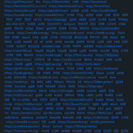
http://go99me.com/
|
8xx
|
https://58win1.info/
|
tv88
|
https://socolive.ai/
|
https://keonhacai555.us.com/
|
https://keonhacai55.ws/
|
http://hitclub1.ac/
|
https://iwinclub8.com/
|
https://gem88.in.net/
|
mb88
|
uu88
|
https://uu88.date/
|
https://new88.land/
|
https://new882.info/
|
UY88
|
77ag
|
ok365
|
G666
|
c168
|
789k
|
789F
|
789F
|
789F
|
789F
|
nổ hũ
|
https://kqbd.gg/
|
go88
|
AD88
|
au88
|
mu88
|
luck8
|
999bet
|
kèo nhà cái 5
|
red88
|
vic88
|
OKWINTV
|
luckywin
|
RIKVIP
|
B52
|
123B
|
LUCK8
|
st666
|
go88
|
78WIN
|
kubet
|
8kbet
|
ga6789
|
DN88
|
FLY88
|
98WIN
|
https://qs88.health/
|
Sunwin
|
https://new88.energy/
|
https://viscard.de.com/
|
https://ea88.us.org/
|
33win
|
X88
|
EX88
|
vipwin
|
tr88
|
qs88
|
UY88
|
HITCLUB
|
B52CLUB
|
RIKVIP
|
U88
|
8kbet
|
88I
|
88AA
|
uu88
|
bet88
|
s8
|
s8
|
ao88
|
qh88
|
xoso66
|
QH88
|
MU88
|
uy88
|
x88
|
lv88
|
lc88
|
UU88
|
HUBET
|
B52club
|
xoso66vn.app
|
UY88
|
MM99
|
ok8386
|
https://vsbetz.net/
|
https://vsbet365.io/
|
Hay88
|
Hay88
|
Hay88
|
NK88
|
uy88
|
Ae888
|
new88
|
33ag
|
UY88
|
UY88
|
U88
|
98WIN
|
https://luck8.style/
|
https://13win.studio/
|
https://789p.biz/
|
https://98win.toys/
|
VIPWIN
|
S8
|
https://siu88.co.com
|
88NN
|
thabet
|
tk88
|
uu88
|
kubet
|
mu88
|
gg88
|
https://go8.ae.org/
|
Nổ Hũ
|
https://nohu.best/
|
https://go99.com.se/
|
TT88
|
68win
|
kuwin
|
TG88
|
LX88
|
lv88
|
https://luck8.esq/
|
https://luck8.games/
|
O8
|
VN88
|
EX88
|
https://sunwin20.info/
|
32win
|
Luck8
|
ee88
|
uu88
|
NOHU90
|
https://red88.de.com
|
https://uk88sport.com.se
|
max79
|
llwin
|
https://on68.live/
|
S8
|
kk55
|
lc88
|
789win
|
98WIN
|
S8
|
https://28bet.green/
|
QS88
|
CM88
|
Socolive
|
pg66
|
tt88
|
hello88
|
23win
|
888b
|
https://123ga.app/
|
https://sv368.markets/
|
68win
|
https://ok9.style/
|
mb88
|
sunwin
|
qq88
|
123b
|
https://rr88.com.se/
|
go88
|
uu88
|
kubet
|
789win
|
789p
|
u888
|
jw88
|
XIN88
|
uu88
|
X88
|
Tài xỉu online
|
x88
|
KK55
|
bl555
|
https://iwinclub88.cam/
|
kubet
|
8kbet
|
huvip
|
huvip
|
https://nk88w.com/
|
sv888
|
J88
|
http://kuwinfi.com/
|
tg88
|
tg88
|
kkwin
|
lc88
|
tr88
|
DN88
|
https://kjc.ad/
|
MM88
|
UY88
|
789win
|
QS88
|
TR88
|
b52
|
go8
|
28BET
|
7m
|
https://xemtiso.com/
|
xóc đĩa online
|
sao789
|
KWIN
|
https://789k2.net/
|
xx88
|
xx88.forex
|
jeetbuzz
|
wicket71
|
khela88
|
babu88
|
bd9
|
https://tr88.food/
|
Go99
|
UY88
|
https://rikvip88.cn.com/
|
h19
|
uu88
|
https://kubetmb.org/
|
mm88.yokohama
|
https://jun88media.com/
|
98win
|
sunwin
|
https://789club.meme/
|
https://tatarayume.org/
|
mu88
|
uu88
|
ae888
|
king88
|
UY88
|
LV88
|
QS88
|
x88
|
QS88