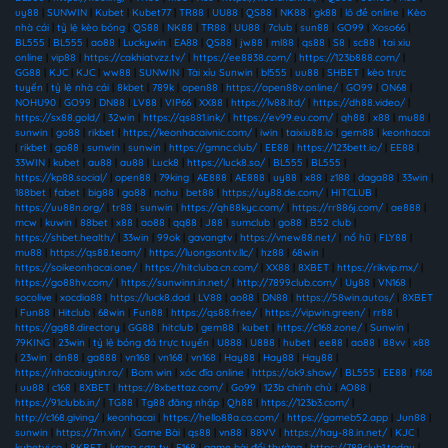
uy88
|
SUNWIN
|
Kubet
|
Kubet77
|
TR88
|
UU88
|
QS88
|
NK88
|
gk88
|
lô đề online
|
Kèo
nhà cái
|
tỷ lệ kèo bóng
|
QS88
|
NK88
|
TR88
|
UU88
|
7club
|
sun88
|
GO99
|
Xoso66
|
BL555
|
BL555
|
ao88
|
Luckywin
|
EA88
|
QS88
|
jw88
|
ml88
|
qs88
|
S8
|
sc88
|
tai xiu
online
|
vip88
|
https://cakhiatvzz.tv/
|
https://ee8838.com/
|
https://123b888.com/
|
GG88
|
KJC
|
KJC
|
ww88
|
SUNWIN
|
Tài xỉu Sunwin
|
bl555
|
uu88
|
SHBET
|
kèo trực
tuyến
|
tỷ lệ nhà cái
|
8kbet
|
789k
|
open88
|
https://open88v.online/
|
GO99
|
ON68
|
NOHU90
|
GO99
|
DN88
|
LV88
|
VIP66
|
XX88
|
https://lv88.ltd/
|
https://dh88.video/
|
https://sx88.gold/
|
32win
|
https://qs881.ink/
|
https://ev99.eu.com/
|
qh88
|
x88
|
mu88
|
sunwin
|
go88
|
rikbet
|
https://keonhacaivnic.com/
|
iwin
|
taixiu88.io
|
gem88
|
keonhacai
|
rikbet
|
go88
|
sunwin
|
sunwin
|
https://gmnc.club/
|
EE88
|
https://123bett.io/
|
EE88
|
33WIN
|
kubet
|
au88
|
au88
|
Luck8
|
https://luck8.so/
|
BL555
|
BL555
|
https://kp88.social/
|
open88
|
79king
|
AE888
|
AE888
|
uy88
|
x88
|
z188
|
daga88
|
33win
|
188bet
|
fabet
|
big88
|
go88
|
nohu
|
bet88
|
https://uy88.de.com/
|
HITCLUB
|
https://uu88n.org/
|
tr88
|
sunwin
|
https://qh88kyc.com/
|
https://rr886j.com/
|
ae888
|
mcw
|
kuwin
|
88bet
|
x88
|
ao88
|
qq88
|
J88
|
sumclub
|
go88
|
B52 club
|
https://shbet.health/
|
33win
|
99ok
|
gavangtv
|
https://vnew88.net/
|
nổ hũ
|
FLY88
|
mu88
|
https://qs88.team/
|
https://luongsontv.llc/
|
hz88
|
68win
|
https://soikeonhacai.one/
|
https://hitcluba.cn.com/
|
XX88
|
8XBET
|
https://rikvip.mx/
|
https://go88hv.com/
|
https://sunwinn.in.net/
|
http://7899club.com/
|
Uy88
|
VN168
|
socolive
|
xocdia88
|
https://luck8.dad
|
LV88
|
ao88
|
DN88
|
https://58win.autos/
|
8XBET
|
Fun88
|
Hitclub
|
68win
|
Fun88
|
https://qs88.free/
|
https://vipwin.green/
|
rr88
|
https://gg88.directory
|
GG88
|
hitclub
|
gem88
|
kubet
|
https://c168.zone/
|
Sunwin
|
79KING
|
23win
|
tỷ lệ bóng đá trực tuyến
|
U888
|
U888
|
hubet
|
ee88
|
ao88
|
88vv
|
x88
|
23win
|
dn88
|
ga888
|
vn168
|
vn168
|
vn168
|
Hay88
|
Hay88
|
Hay88
|
https://nhacaiuytin.ro/
|
Bom win
|
xóc đĩa online
|
https://ok9.show/
|
BL555
|
EE88
|
f168
|
uu88
|
c168
|
8XBET
|
https://8xbettaz.com/
|
Go99
|
123b chính chủ
|
AO88
|
https://91clubb.in/
|
TG88
|
Tg88 đăng nhập
|
Qh88
|
https://123b3.com/
|
http://c168.giving/
|
keonhacai
|
https://hello88a.co.com/
|
https://gameb52.app
|
Jun88
|
sunwin
|
https://7m.vin/
|
Game Bài
|
qs88
|
vn88
|
88VV
|
https://hay-88.in.net/
|
KJC
|
kubetvi.co
|
8KBET
|
lương sơn tv
|
F168
|
game bài đổi thưởng
|
https://789club1.today
|