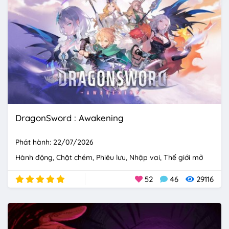
DragonSword : Awakening
Phát hành: 22/07/2026
Hành động
Chặt chém
Phiêu lưu
Nhập vai
Thế giới mở
52
46
29116