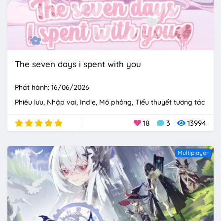
The seven days i spent with you
Phát hành: 16/06/2026
Phiêu lưu
Nhập vai
Indie
Mô phỏng
Tiểu thuyết tương tác
18
3
13994
Multiplayer