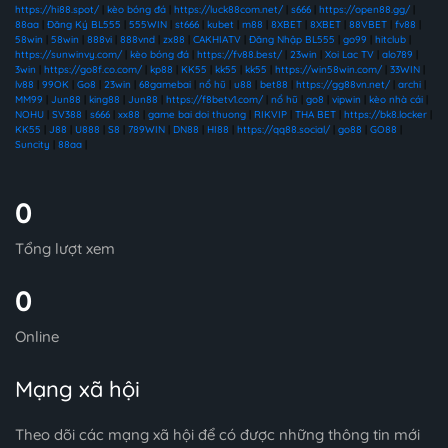
https://hi88.spot/
|
kèo bóng đá
|
https://luck88com.net/
|
s666
|
https://open88.gg/
|
88aa
|
Đăng Ký BL555
|
555WIN
|
st666
|
kubet
|
m88
|
8XBET
|
8XBET
|
88VBET
|
fv88
|
58win
|
58win
|
888vi
|
888vnd
|
zx88
|
CAKHIATV
|
Đăng Nhập BL555
|
go99
|
hitclub
|
https://sunwinvy.com/
|
kèo bóng đá
|
https://fv88.best/
|
23win
|
Xoi Lac TV
|
alo789
|
3win
|
https://go8f.co.com/
|
kp88
|
KK55
|
kk55
|
kk55
|
https://win58win.com/
|
33WIN
|
lv88
|
99OK
|
Go8
|
23win
|
68gamebai
|
nổ hũ
|
u88
|
bet88
|
https://gg88vn.net/
|
archi
|
MM99
|
Jun88
|
king88
|
Jun88
|
https://f8betv1.com/
|
nổ hũ
|
go8
|
vipwin
|
kèo nhà cái
|
NOHU
|
SV388
|
s666
|
xx88
|
game bai doi thuong
|
RIKVIP
|
THA BET
|
https://bk8.locker
|
KK55
|
J88
|
U888
|
S8
|
789WIN
|
DN88
|
HI88
|
https://qq88.social/
|
go88
|
GO88
|
Suncity
|
88aa
|
0
Tổng lượt xem
0
Online
Mạng xã hội
Theo dõi các mạng xã hội để có được những thông tin mới