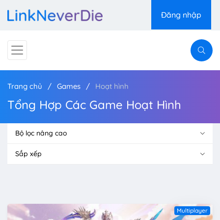
Đăng nhập
Trang chủ
Games
Hoạt hình
Tổng Hợp Các Game Hoạt Hình
Bộ lọc nâng cao
Sắp xếp
Multiplayer