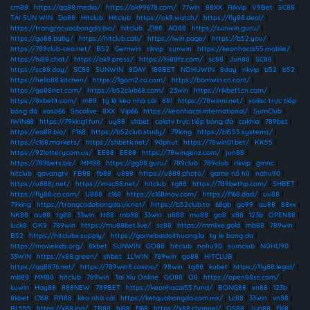
cm88
|
https://qq88.media/
|
https://ok99678.com/
|
77win
|
88XX
|
Rikvip
|
V9Bet
|
SC88
|
TẢI SUN WIN
|
Da88
|
Hitclub
|
Hitclub
|
https://ok9.watch/
|
https://fly88.deal/
|
https://trangcacuocbongda.bio/
|
hitclub
|
Z188
|
AO88
|
https://sunwin.guru/
|
https://go88.baby/
|
https://hitclub.cab/
|
https://iwin.page/
|
https://b52.you/
|
https://789club-ceo.net/
|
B52
|
Gemwin
|
rikvip
|
sunwin
|
https://keonhacai55.mobile/
|
https://hi88.chat/
|
https://ok9.press/
|
https://hi88fz.com/
|
sc88
|
Jun88
|
SC88
|
https://sc88.day/
|
SC88
|
SUNWIN
|
8DAY
|
188BET
|
NOHUWIN
|
8day
|
rikvip
|
b52
|
b52
|
https://hello88.kitchen/
|
https://1gom2.co.com/
|
https://bomwin.cn.com/
|
https://go88net.com/
|
https://b52club68.com/
|
23win
|
https://rikbet1.cn.com/
|
https://8xbetlt.com/
|
m88
|
tỷ lệ kèo nhà cái
|
88I
|
https://78winni.net/
|
xoilac trực tiếp
bóng đá
|
xoso66
|
Socolive
|
8XX
|
Vip66
|
https://keonhacai.international/
|
SumClub
|
IWIN68
|
https://79king1.fun/
|
uy88
|
shbet
|
colatv trực tiếp bóng đá
|
cakhia
|
789bet
|
https://ea88.bio/
|
F168
|
https://b52club.study/
|
79king
|
https://bl555.systems/
|
https://c168.markets/
|
https://shbetk.net/
|
90phut
|
https://78win01.bet/
|
KK55
|
https://92lotterycom.us/
|
EE88
|
EE88
|
https://78wingenz.com/
|
jun88
|
https://789bets.biz/
|
MM88
|
https://gg88.guru/
|
789club
|
789club
|
rikvip
|
gmnc
|
hitclub
|
gavangtv
|
FB88
|
fb88
|
u888
|
https://u888.photo/
|
game nổ hũ
|
nohu90
|
https://u888j.net/
|
https://vnsc88.net/
|
hitclub
|
tg88
|
https://789bethp.com/
|
SHBET
|
https://fly88.co.com/
|
U888
|
c168
|
https://c168mov.com/
|
https://f168.dad/
|
uu88
|
79king
|
https://trangcadobongda.uk.net/
|
https://b52club.to
|
68gb
|
go99
|
au88
|
88xx
|
NK88
|
au88
|
tg88
|
33win
|
tt88
|
mb88
|
33win
|
u888
|
mu88
|
go8
|
x88
|
123b
|
OPEN88
|
luck8
|
OK9
|
789win
|
https://mu88bet.live/
|
sc88
|
https://mmlive.gold
|
mb88
|
789win
|
B52
|
https://hitclubx.supply/
|
https://gamebaidoithuong.la
|
ty le bong da
|
https://moviekids.org/
|
8kbet
|
SUNWIN
|
GO88
|
hitclub
|
nohu90
|
sumclub
|
NOHU90
|
33WIN
|
https://x88.green/
|
shbet
|
LLWIN
|
789win
|
go88
|
HITCLUB
|
https://qq8876.net/
|
https://789win8.casino/
|
98win
|
tg88
|
kubet
|
https://fly88.legal/
|
mb88
|
MM88
|
hitclub
|
789win
|
Tài Xỉu Online
|
GO88
|
O8
|
https://open88ss.com/
|
kuwin
|
Hay88
|
888NEW
|
789BET
|
https://keonhacai55.fund/
|
BONG88
|
xn88
|
123b
|
8kbet
|
C168
|
RR88
|
kèo nhà cái
|
https://ketquabongda.com.mx/
|
Lc88
|
33win
|
vn88
|
BL555
|
https://x88.ing/
|
TR88
|
hi88
|
f168
|
https://x88.channel/
|
QS88
|
Jun88
|
f168
|