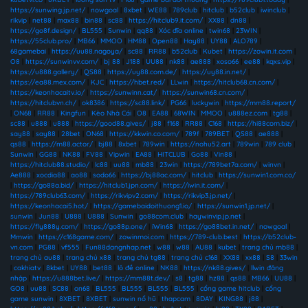
https://sunwing.jp.net/
|
nowgoal
|
8xbet
|
WE88
|
789club
|
hitclub
|
b52club
|
iwinclub
|
rikvip
|
net88
|
max88
|
bin88
|
sc88
|
https://hitclub9.it.com/
|
XX88
|
dn88
|
https://go8f.design/
|
BL555
|
Sunwin
|
qq88
|
Xóc đĩa online
|
twin68
|
23WIN
|
https://55club.pro/
|
MB66
|
MMOO
|
HM88
|
Open88
|
Hay88
|
UY88
|
ALO789
|
68gamebai
|
https://uu88.nagoya/
|
sc88
|
RR88
|
b52club
|
Kubet
|
https://zowin.it.com
|
O8
|
https://sunwinvv.com/
|
bj 88
|
J188
|
UU88
|
nk88
|
ae888
|
xoso66
|
ee88
|
kqxs.vip
|
https://u888.gallery/
|
QS88
|
https://uy88.com.de/
|
https://uy88.in.net/
|
https://ea88.mex.com/
|
KJC
|
https://hbet.red/
|
LLwin
|
https://hitclub68.cn.com/
|
https://keonhacaitv.io/
|
https://sunwinn.cat/
|
https://sunwin68.cn.com/
|
https://hitclubvn.ch/
|
ok8386
|
https://sc88.link/
|
PG66
|
luckywin
|
https://mm88.report/
|
ON68
|
RR88
|
Kingfun
|
Kèo Nhà Cái
|
O8
|
EA88
|
68WIN
|
MMOO
|
u888ez.com
|
tg88
|
sc88
|
u888
|
u888
|
https://good88.gives/
|
j88
|
f168
|
RR88
|
C168
|
https://hi88com.biz/
|
say88
|
say88
|
28bet
|
ON68
|
https://kkwin.co.com/
|
789f
|
789BET
|
QS88
|
ae888
|
qs88
|
https://m88.actor/
|
bj88
|
8xbet
|
789win
|
https://nohu52.art
|
789win
|
789 club
|
Sunwin
|
GG88
|
NK88
|
FV88
|
Vipwin
|
EA88
|
HITCLUB
|
Go88
|
Vin88
|
https://hitclub88.studio/
|
lc88
|
uu88
|
mb88
|
23win
|
https://789bet7a.com/
|
winvn
|
Ae888
|
xocdia88
|
ao88
|
sodo66
|
https://bj88ac.com/
|
hitclub
|
https://sunwin1.com.co/
|
https://go88a.bid/
|
https://hitclub1.jpn.com/
|
https://iwin.it.com/
|
https://789club63.com/
|
https://rikvipv2.com/
|
https://rikvip3.jp.net/
|
https://keonhacai5.hot/
|
https://gamebaidoithuong1.io/
|
https://sunwin1.jp.net/
|
sunwin
|
Jun88
|
U888
|
U888
|
Sunwin
|
go88com.club
|
haywinvip.jp.net
|
https://fly888y.com/
|
https://go88p.one/
|
iWin68
|
https://go88bet.in.net/
|
nowgoal
|
Mmwin
|
https://c168game.com/
|
zowinmoi.com
|
https://789-club.best
|
https://b52club-
vn.com
|
PG88
|
vf555
|
Fun88dangnhap.net
|
w88
|
w88
|
AU88
|
kubet
|
trang chủ mb88
|
trang chủ au88
|
trang chủ x88
|
trang chủ tg88
|
trang chủ c168
|
XX88
|
xx88
|
S8
|
33win
|
cakhiatv
|
8kbet
|
UY88
|
bet88
|
lô đề online
|
NK88
|
https://nk88.gives/
|
llwin đăng
nhập
|
https://u888bet.live/
|
https://mm88t.dev/
|
s8
|
tg88
|
hz88
|
qs88
|
MB66
|
UU88
|
GO8
|
uu88
|
SC88
|
on68
|
BL555
|
BL555
|
BL555
|
BL555
|
cổng game hitclub
|
cổng
game sunwin
|
8XBET
|
8XBET
|
sunwin nổ hũ
|
thapcam
|
8DAY
|
KING88
|
j88
|