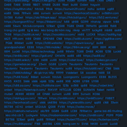
https://qs88.baby/
|
https://c168.guru/
|
uu88
|
hubet
|
sunwin
|
hi88
|
TX88
|
DABET
|
DA88
|
TA88
|
SIN88
|
11BET
|
VIN88
|
DU88
|
9bet
|
bu88
|
Oxbet
|
haywin
|
https://say88vn.site/
|
hitclub
|
99ok
|
https://sunwin29.com/
|
nohu
|
az888
|
ug88
|
ea88
|
S666
|
789win
|
s666
|
sunwin
|
sunwin
|
https://keonhacai5.boats/
|
sv368hn.com
|
SV388
|
Kubet
|
https://alo789apk.app/
|
https://hitclub1.guru/
|
https://b52.ventures/
|
https://luongson117.tv/
|
https://8kbettt.co/
|
lv88
|
qh88
|
GO99
|
nhatvip
|
vipwin
|
tr88
|
nk88
|
56win
|
hitclub.compare
|
123bet
|
QS88
|
TG88
|
DN88
|
789WIN
|
gem88
|
fb88
|
trang chủ go88
|
tỷ lệ kèo
|
kèo bóng đá hôm nay
|
rikvip
|
vin777
|
lucky88
|
mb88
|
ao88
|
TK88
|
https://ao88.uk.net/
|
https://xoso66a.co.com/
|
nk88
|
LUCK8
|
https://ao88y.top
|
6623
|
H19.com
|
tt88
|
DN88
|
OPEN88
|
C168
|
https://xx88.uk.com/
|
https://gg88se.com/
|
PG66
|
88kbet
|
uu88
|
https://lc88.website/
|
https://vipwin.luxury/
|
au88
|
grandpashabet
|
EE88
|
https://88i.mobile/
|
https://88m.ae.org/
|
88M
|
88M
|
AO88
|
88M
|
Luck8
|
https://88aa.technology
|
jw88
|
98Win
|
TG88
|
DH88
|
AO88
|
123B
|
Luck8
|
https://dn88s.net/
|
https://go8.onl/
|
OKWIN
|
ao88
|
x88
|
https://ao88.cx/
|
https://nk88.select/
|
tr88
|
nk88
|
uu88
|
https://vsbet.love/
|
https://soikeo.jpn.com/
|
https://gamebai.ae.org/
|
23win
|
GG88
|
LLWIN
|
Tieulamtv
|
Tieulamtv
|
Tieulamtv
|
Tieulamtv
|
Tieulamtv
|
Tieulamtv
|
Tieulamtv
|
vu88
|
https://hitclub88.net/
|
C168
|
S666
|
https://s666.holiday/
|
đá gà trực tiếp
|
RR99
|
Vaidebet
|
S8
|
socolive
|
tk88
|
S8
|
https://fv88.food/
|
86bet
|
sunwin
|
hitclub
|
Luongsontv
|
Luongsontv
|
EE88
|
BL555
|
KK55
|
KK55
|
S666
|
s666
|
vip66
|
123b
|
ee88
|
XX8
|
AD88
|
UY88
|
UY88
|
https://s88.za.com/
|
https://hz88site.com
|
123b
|
sv388
|
qs88
|
https://vsbet.link/
|
onbet
|
https://febetvip.it.com/
|
RIKVIP
|
HITCLUB
|
GO88
|
SUNWIN
|
fabet
|
net88
|
mubet
|
AE888
|
AE888
|
o8
|
ON68
|
sunwin
|
uu88
|
88M
|
Sunwin
|
KO66
|
https://alahlyg.sa.com/
|
789win
|
https://on686.com/
|
https://on683.com/
|
F8BET
|
https://keonhacai5.com/
|
s666
|
ok8386
|
https://tylekeo88s.com/
|
qq88
|
c168
|
33win
|
BET88
|
nổ hũ
|
onbet
|
b52club
|
QS88
|
FV88
|
https://xoilac.movie/
|
https://rakhoitv.network/
|
alo789
|
GG88
|
Go88
|
LC88
|
789bet.tv
|
game bài đổi thưởng
|
kèo nhà cái 5
|
Luckywin
|
https://mobamonster.com/
|
https://on68i.com/
|
PG99
|
PG88
|
BET88
|
123bet
|
go88
|
go88
|
789bet
|
https://kubet773.com/
|
https://kubetqw.com/
|
https://mu886.pizza/
|
F168
|
ok8386
|
LX88
|
lương sơn tv
|
SV66
|
NK88
|
Luck8
|
Luck8
|