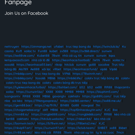
Fanpage
Join Us on Facebook
nettruyen
|
https://zinmanga.net
|
ufabet
|
truc tiep bong da
|
https://iwinclub.la/
|
Ku
casino
|
Ku11
|
xoilac tv
|
Fun88
|
kubet
|
sv388
|
https://sv368.direct/
|
sunwin
|
https://ee88vie.com/
|
Kubet88
|
78win
|
nhà cái uy tín
|
sunwin
|
sunwin
|
kqxs
ketquaxoso3.com
|
nhà cái lô đề
|
https://keonhacai.football/
|
IWIN
|
78win
|
xoilac tv
|
xoso66
|
https://keonhacai55.bet/
|
rikvip
|
hitclub
|
sunwin
|
go88
|
socolive
|
Trực tiếp
bóng đá
|
Alo789
|
Ae888
|
xôi lạc
|
v9bet
|
https://keonhacai.fund/
|
vip66
|
Vip66
|
https://mb66p.com/
|
truc tiep bong da
|
VIP66
|
https://78winnh.net/
|
https://mb66q.com/
|
Xoso66
|
MB66
|
https://mb66.life/
|
colatv trực tiếp bóng đá
|
colatv
|
colatv truc tiep bong da
|
colatv
|
colatv bóng đá trực tiếp
|
https://tylekeonhacai.futbol/
|
https://bshbet.com/
|
b52
|
b52
|
xx88
|
RR88
|
thapcamtv
|
xoilac
|
https://sunwin1.bz/
|
XX88
|
XX88
|
MM88
|
MM88
|
https://bluphim5.com/
|
luongsontv
|
RR88
|
XX88
|
MB66
|
gavangtv
|
cakhiatv
|
https://go88fc.com/
|
trực tiếp
nba
|
soi kèo
|
https://79king.express/
|
https://ok365.center/
|
https://xx88.me.uk/
|
https://gem88.bar/
|
https://vip79.fit/
|
BIN88
|
Go88
|
nowgoal
|
7m
|
https://choigamebai.org/
|
ok9
|
MB66
|
https://top10nhacaiuytin.win/
|
KJC
|
8xx
|
https://mm88.io/
|
https://rongbk888.com/
|
https://rongbk666.com/
|
RR88
|
kèo nhà cái
|
bet88
|
cakhiatv
|
https://hitclub.website/
|
https://rikbet.ltd/
|
kèo nhà cái
|
https://bomwin.tech/
|
https://b78win.net/
|
https://f8beta2.me/
|
KJC
|
https://rikvip97.art/
|
https://sunwin97.art/
|
https://kclub.team/
|
SHBET
|
xx88
|
8kbet
|
https://rr88.se.net/
|
kèo nhà cái
|
RR88
|
78win
|
nha cai uy tin
|
ty le ca cuoc
|
7mcn
|