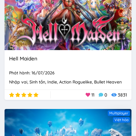
Hell Maiden
Phát hành: 16/07/2026
Nhập vai
Sinh tồn
Indie
Action Roguelike
Bullet Heaven
11
0
3831
Multiplayer
Việt hóa