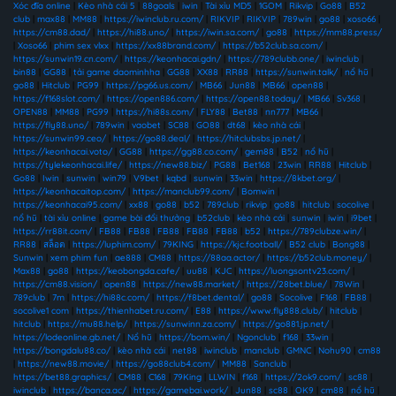
Xóc đĩa online
|
Kèo nhà cái 5
|
88goals
|
iwin
|
Tài xỉu MD5
|
1GOM
|
Rikvip
|
Go88
|
B52
club
|
max88
|
MM88
|
https://iwinclub.ru.com/
|
RIKVIP
|
RIKVIP
|
789win
|
go88
|
xoso66
|
https://cm88.dad/
|
https://hi88.uno/
|
https://iwin.sa.com/
|
go88
|
https://mm88.press/
|
Xoso66
|
phim sex vlxx
|
https://xx88brand.com/
|
https://b52club.sa.com/
|
https://sunwin19.cn.com/
|
https://keonhacai.gdn/
|
https://789clubb.one/
|
iwinclub
|
bin88
|
GG88
|
tải game daominhha
|
GG88
|
XX88
|
RR88
|
https://sunwin.talk/
|
nổ hũ
|
go88
|
Hitclub
|
PG99
|
https://pg66.us.com/
|
MB66
|
Jun88
|
MB66
|
open88
|
https://f168slot.com/
|
https://open886.com/
|
https://open88.today/
|
MB66
|
Sv368
|
OPEN88
|
MM88
|
PG99
|
https://hi88s.com/
|
FLY88
|
Bet88
|
nn777
|
MB66
|
https://fly88.uno/
|
789win
|
vaobet
|
SC88
|
GO88
|
dt68
|
kèo nhà cái
|
https://sunwin99.ceo/
|
https://go88.deal/
|
https://hitclubsbs.jp.net/
|
https://keonhacai.voto/
|
GG88
|
https://gg88.co.com/
|
gem88
|
B52
|
nổ hũ
|
https://tylekeonhacai.life/
|
https://new88.biz/
|
PG88
|
Bet168
|
23win
|
RR88
|
Hitclub
|
Go88
|
Iwin
|
sunwin
|
win79
|
V9bet
|
kqbd
|
sunwin
|
33win
|
https://8kbet.org/
|
https://keonhacaitop.com/
|
https://manclub99.com/
|
Bomwin
|
https://keonhacai95.com/
|
xx88
|
go88
|
b52
|
789club
|
rikvip
|
go88
|
hitclub
|
socolive
|
nổ hũ
|
tài xỉu online
|
game bài đổi thưởng
|
b52club
|
kèo nhà cái
|
sunwin
|
iwin
|
i9bet
|
https://rr88it.com/
|
FB88
|
FB88
|
FB88
|
FB88
|
FB88
|
b52
|
https://789clubze.win/
|
RR88
|
สล็อต
|
https://luphim.com/
|
79KING
|
https://kjc.football/
|
B52 club
|
Bong88
|
Sunwin
|
xem phim fun
|
ae888
|
CM88
|
https://88aa.actor/
|
https://b52club.money/
|
Max88
|
go88
|
https://keobongda.cafe/
|
uu88
|
KJC
|
https://luongsontv23.com/
|
https://cm88.vision/
|
open88
|
https://new88.market/
|
https://28bet.blue/
|
78Win
|
789club
|
7m
|
https://hi88c.com/
|
https://f8bet.dental/
|
go88
|
Socolive
|
F168
|
FB88
|
socolive1 com
|
https://thienhabet.ru.com/
|
E88
|
https://www.fly888.club/
|
hitclub
|
hitclub
|
https://mu88.help/
|
https://sunwinn.za.com/
|
https://go881.jp.net/
|
https://lodeonline.gb.net/
|
Nổ hũ
|
https://bom.win/
|
Ngonclub
|
f168
|
33win
|
https://bongdalu88.co/
|
kèo nhà cái
|
net88
|
iwinclub
|
manclub
|
GMNC
|
Nohu90
|
cm88
|
https://new88.movie/
|
https://go88club4.com/
|
MM88
|
Sanclub
|
https://bet88.graphics/
|
CM88
|
C168
|
79King
|
LLWIN
|
f168
|
https://2ok9.com/
|
sc88
|
iwinclub
|
https://banca.ac/
|
https://gamebai.work/
|
Jun88
|
sc88
|
OK9
|
cm88
|
nổ hũ
|