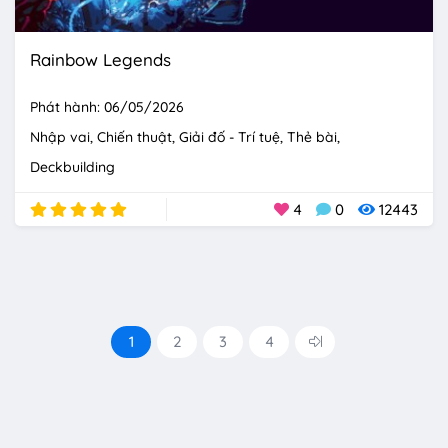
Rainbow Legends
Phát hành: 06/05/2026
Nhập vai
Chiến thuật
Giải đố - Trí tuệ
Thẻ bài
Deckbuilding
4
0
12443
1
2
3
4