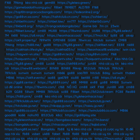
F168
|
79king
|
kèo nhà cái
|
gem88
|
https://tylekeo.green/
|
https://gamebaidoithuong.you/
|
f8bet
|
789BET
|
ALO789
|
F168
|
https://top10trangcacuocbongda.com/
|
https://lodeonline2.org/
|
https://go88vn.sa.com/
|
https://taihitclub.cn.com/
|
https://sshbet.io/
|
https://shbethi.com/
|
https://shbet.law/
|
nn777
|
https://shbetb0.com/
|
https://8kbet8.org/
|
https://trangcadobongda.bio/
|
Game bài
|
7m cn
|
23win
|
https://f8bet.luxury/
|
cm88
|
MU88
|
https://78wind.com/
|
UU88
|
https://fly88.select/
|
7M
|
tk88
|
https://o8.ninja/
|
https://keonhacai.cool/
|
https://7mcn.llc/
|
bj88
|
o8
|
okvip
|
https://ok9.property/
|
789WIN
|
OPEN88
|
GG88
|
78win.so
|
hitclub
|
sunwin
|
CM88
|
79king
|
https://hi88.me/
|
go88
|
https://fly88.green/
|
https://ok9bet.net/
|
EE88
|
nk88
|
https://cakhiatv.lifestyle/
|
https://cakhia03.tv/
|
https://keonhacai18.website/
|
iwin club
|
https://haywin-vn.site/
|
https://go88vn.tech/
|
https://say88vn.com/
|
f168
|
https://hoiquantv.vip/
|
https://hoiquantv.site/
|
https://hoiquantv.online/
|
Kèo Nhà Cái
|
https://fly88.gives/
|
cm88
|
Luck8
|
https://ok988.info/
|
jun88
|
nhà cái uy tín
|
kèo nhà
cái
|
https://new88.webcam/
|
BIN88
|
BIN88
|
Rikvip
|
B52club
|
789club
|
789club
|
789club
|
sunwin
|
sunwin
|
sunwin
|
mb66
|
go88
|
sao789
|
hitclub
|
8day
|
sunwin
|
thabet
|
MB66
|
https://ok9.events/
|
ao88
|
ga6789
|
siu88
|
bet88
|
rr88
|
https://o8.style/
|
https://gg88.center/
|
https://fly8889.com/
|
x88
|
MM88
|
ev88
|
yo88
|
MM88
|
Sunwin
|
Lô đề online
|
https://78wintx.com/
|
c168
|
NỔ HŨ
|
cm88
|
ok9
|
F168
|
Jun88
|
x88
|
cm88
|
b29
|
GG88
|
58win
|
MM88
|
789club
|
sc88
|
F8bet
|
https://b52club.team
|
FC88
|
Red88
|
https://hi88.pink/
|
cm88
|
kèo nhà cái
|
https://tylekeonhacai.top/
|
https://789clubb.uk.net/
|
https://go888.sa.com/
|
https://iwinclub.jp.net/
|
https://hitclubb.jp.net/
|
https://rikvipp.jp.net/
|
https://taixiu.jp.net/
|
https://go88b.co.com/
|
https://789club1.co.com/
|
https://iwinclub86.co.com/
|
MB66
|
good88
|
ko66
|
nohu90
|
B52Club
|
k8cc
|
https://go88play.site
|
https://tylekeonhacai.vin/
|
https://bongdaso.team/
|
https://7m.band/
|
https://bongdalu.army/
|
https://nhacaiuytin.moi/
|
https://kqbd.one/
|
https://bong88.se.net/
|
Bongdalu
|
fb88
|
tỷ lệ kèo nhà cái
|
trang cá cược uy tín
|
lô đề
|
app tài xỉu
|
fb88
|
vsbet
|
uk88
|
fabet
|
fb88
|
fb88
|
fb88
|
nhà cái uy tín
|
nhà cái uy tín
|
nhà cái uy tín
|
nhà cái uy tín
|
nhà cái uy tín
|
nhà cái uy tín
|
https://7mcn.voto/
|
QS88
|