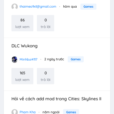
thaimeo9x1@gmail.com
hôm qua
Games
86
0
lượt xem
trả lời
DLC Wukong
Minhbui4117
2 ngày trước
Games
165
0
lượt xem
trả lời
Hỏi về cách add mod trong Cities: Skylines II
Pham Kha
năm ngoái
Games