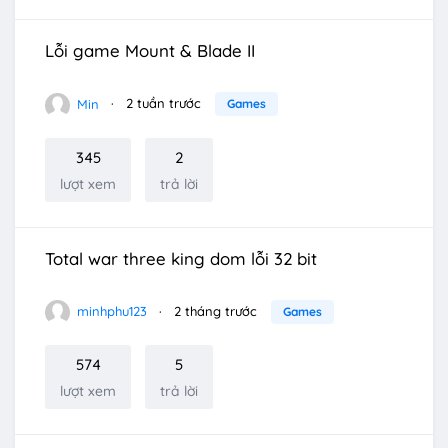
Lỗi game Mount & Blade II
Min
2 tuần trước
Games
345
2
lượt xem
trả lời
Total war three king dom lỗi 32 bit
minhphu123
2 tháng trước
Games
574
5
lượt xem
trả lời