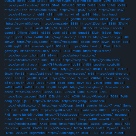
Sunwin
|
bl555
|
uu88
|
SHBET
|
kèo trực tuyến
|
tỷ lệ nhà cái
|
8kbet
|
789k
|
open88
|
https://open88v.online/
|
GO99
|
ON68
|
NOHU90
|
GO99
|
DN88
|
LV88
|
VIP66
|
XX88
|
https://lv88.ltd/
|
https://dh88.video/
|
https://sx88.gold/
|
32win
|
https://qs881.ink/
|
https://ev99.eu.com/
|
qh88
|
x88
|
mu88
|
sunwin 68
|
go88
|
rikbet
|
keonhacai
|
https://keonhacaivnic.com/
|
iwin
|
taixiu88.io
|
gem88
|
keonhacai
|
rikbet
|
go88
|
sunwin
|
https://sunwin07sh.org
|
https://gmnc.club/
|
EE88
|
https://123bett.io/
|
EE88
|
33WIN
|
kubet
|
au88
|
au88
|
Luck8
|
https://luck8.so/
|
BL555
|
BL555
|
https://kp88.social/
|
open88
|
79king
|
AE888
|
AE888
|
uy88
|
x88
|
z188
|
daga88
|
33win
|
188bet
|
fabet
|
big88
|
go88
|
nohu
|
bet88
|
https://uy88.de.com/
|
HITCLUB
|
https://uu88n.org/
|
tr88
|
sunwin
|
https://qh88kyc.com/
|
https://rr886j.com/
|
ae888
|
mcw
|
kuwin
|
88bet
|
x88
|
ao88
|
qq88
|
J88
|
sumclub
|
go88
|
B52 club
|
https://shbet.health/
|
33win
|
99ok
|
gavangtv
|
https://vnew88.net/
|
nohu
|
FLY88
|
mu88
|
https://qs88.team/
|
https://luongsontv.llc/
|
hz88
|
68win
|
https://soikeonhacai.one/
|
https://hitcluba.cn.com/
|
XX88
|
8XBET
|
https://rikvip.mx/
|
https://go88hv.com/
|
https://sunwinn.in.net/
|
http://7899club.com/
|
Uy88
|
VN168
|
socolive
|
xocdia88
|
https://luck8.dad
|
LV88
|
ao88
|
DN88
|
https://58win.autos/
|
8XBET
|
Fun88
|
Hitclub
|
68win
|
Fun88
|
https://qs88.free/
|
https://vipwin.green/
|
rr88
|
https://gg88.directory
|
GG88
|
hitclub
|
gem88
|
kubet
|
https://c168.zone/
|
Sunwin
|
79KING
|
23win
|
tỷ lệ bóng
đá trực tuyến
|
U888
|
U888
|
hubet
|
ee88
|
ao88
|
88vv
|
x88
|
23win
|
dn88
|
ga888
|
vn168
|
vn168
|
vn168
|
Hay88
|
Hay88
|
Hay88
|
https://nhacaiuytin.ro/
|
Bom win
|
xóc đĩa
online
|
https://ok9.show/
|
BL555
|
EE88
|
789win
|
uu88
|
sunwin
|
8XBET
|
https://8xbettaz.com/
|
Go99
|
123b chính chủ
|
AO88
|
https://91clubb.in/
|
TG88
|
Tg88
đăng nhập
|
Qh88
|
https://123b3.com/
|
http://c168.giving/
|
keonhacai
|
https://hello88a.co.com/
|
https://gameb52.app
|
Jun88
|
sunwin
|
https://7m.vin/
|
Game
Bài
|
qs88
|
vn88
|
88VV
|
https://hay-88.in.net/
|
KJC
|
kubetvi.co
|
8KBET
|
lương sơn tv
|
F168
|
game bài đổi thưởng
|
https://789club1.today
|
https://sunwing.jp.net/
|
nowgoal
|
8xbet
|
WE88
|
789club
|
hitclub
|
b52club
|
iwinclub
|
rikvip
|
net88
|
max88
|
bin88
|
sc88
|
https://hitclub9.it.com/
|
XX88
|
dn88
|
https://go8f.design/
|
BL555
|
Sunwin
|
qq88
|
Xóc
đĩa online
|
twin68
|
23WIN
|
https://55club.pro/
|
MB66
|
MMOO
|
HM88
|
Open88
|
Hay88
|
UY88
|
ALO789
|
68gamebai
|
https://uu88.nagoya/
|
sc88
|
RR88
|
b52club
|
Kubet
|