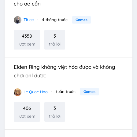
cho ae cần
Titlee
4 tháng trước
Games
4358
5
lượt xem
trả lời
Elden Ring không việt hóa được và không
chơi onl được
Le Quoc Hao
tuần trước
Games
406
3
lượt xem
trả lời