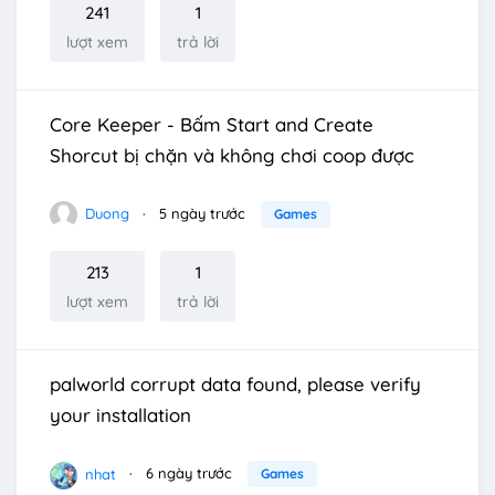
241
1
lượt xem
trả lời
Core Keeper - Bấm Start and Create
Shorcut bị chặn và không chơi coop được
Duong
5 ngày trước
Games
213
1
lượt xem
trả lời
palworld corrupt data found, please verify
your installation
nhat
6 ngày trước
Games