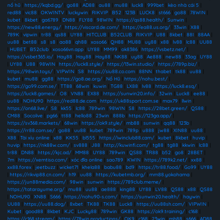
nổ hũ
|
https://kqbd.gg/
|
go88
|
AD88
|
au88
|
mu88
|
luck8
|
999bet
|
kèo nhà cái 5
|
red88
|
vic88
|
OKWINTV
|
luckywin
|
RIKVIP
|
B52
|
123B
|
LUCK8
|
st666
|
go88
|
78WIN
|
kubet
|
8kbet
|
ga6789
|
DN88
|
FLY88
|
98WIN
|
https://qs88.health/
|
Sunwin
|
https://new88.energy/
|
https://viscard.de.com/
|
https://ea88.us.org/
|
33win
|
X88
|
789K
|
vipwin
|
tr88
|
qs88
|
UY88
|
HITCLUB
|
B52CLUB
|
RIKVIP
|
U88
|
8kbet
|
88I
|
88AA
|
uu88
|
bet88
|
s8
|
s8
|
ao88
|
qh88
|
xoso66
|
QH88
|
MU88
|
uy88
|
x88
|
lv88
|
lc88
|
UU88
|
HUBET
|
B52club
|
xoso66vn.app
|
UY88
|
MM99
|
ok8386
|
https://vsbetz.net/
|
https://vsbet365.io/
|
Hay88
|
Hay88
|
Hay88
|
NK88
|
uy88
|
Ae888
|
new88
|
33ag
|
UY88
|
UY88
|
U88
|
98WIN
|
https://luck8.style/
|
https://13win.studio/
|
https://789p.biz/
|
https://98win.toys/
|
VIPWIN
|
S8
|
https://siu88.co.com
|
88NN
|
thabet
|
tk88
|
uu88
|
kubet
|
mu88
|
gg88
|
https://go8.ae.org/
|
Nổ Hũ
|
https://nohu.best/
|
https://go99.com.se/
|
TT88
|
68win
|
kuwin
|
TG88
|
LX88
|
lv88
|
https://luck8.esq/
|
https://luck8.games/
|
O8
|
VN88
|
EX88
|
https://sunwin20.info/
|
32win
|
Luck8
|
ee88
|
uu88
|
NOHU90
|
https://red88.de.com
|
https://uk88sport.com.se
|
max79
|
llwin
|
https://on68.live/
|
S8
|
kk55
|
lc88
|
789win
|
98WIN
|
S8
|
https://28bet.green/
|
QS88
|
CM88
|
Socolive
|
pg66
|
tt88
|
hello88
|
23win
|
888b
|
https://123ga.app/
|
https://sv368.markets/
|
68win
|
https://ok9.style/
|
mb88
|
sunwin
|
qq88
|
123b
|
https://rr88.com.se/
|
go88
|
uu88
|
kubet
|
789win
|
789p
|
u888
|
jw88
|
XIN88
|
uu88
|
X88
|
Tài xỉu online
|
x88
|
KK55
|
bl555
|
https://iwinclub88.cam/
|
kubet
|
8kbet
|
huvip
|
huvip
|
https://nk88w.com/
|
sv888
|
J88
|
http://kuwinfi.com/
|
tg88
|
tg88
|
kkwin
|
lc88
|
tr88
|
DN88
|
https://kjc.ad/
|
MM88
|
UY88
|
789win
|
QS88
|
TR88
|
b52
|
go8
|
28BET
|
7m
|
https://xemtiso.com/
|
xóc đĩa online
|
sao789
|
KWIN
|
https://789k2.net/
|
xx88
|
xx88.forex
|
jeetbuzz
|
wicket71
|
khela88
|
babu88
|
bd9
|
https://tr88.food/
|
Go99
|
UY88
|
https://rikvip88.cn.com/
|
h19
|
uu88
|
https://kubetmb.org/
|
mm88.yokohama
|
https://jun88media.com/
|
98win
|
sunwin
|
https://789club.meme/
|
https://tatarayume.org/
|
mu88
|
uu88
|
ae888
|
king88
|
UY88
|
LV88
|
QS88
|
x88
|
QS88
|
NOHU90
|
XN88
|
S666
|
https://nohu90-s.com/
|
https://sunwin20.health/
|
haywin
|
UU88
|
https://uu88.dog/
|
8xbet
|
TK88
|
TK88
|
Luck8
|
https://uu88sh.com/
|
VIPWIN
|
Kubet
|
good88
|
8kbet
|
KJC
|
Lucky88
|
789win
|
GK88
|
https://ok9.training/
|
c168
|
https://c168.stream/
|
https://78win.productions/
|
OK9
|
c168
|
23win
|
mb88
|
s666
|
AD88