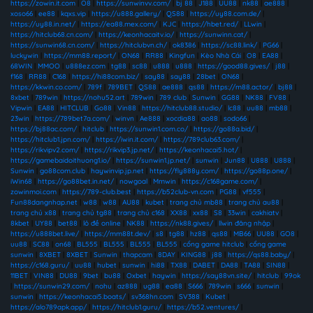
https://zowin.it.com
|
O8
|
https://sunwinvv.com/
|
bj 88
|
J188
|
UU88
|
nk88
|
ae888
|
xoso66
|
ee88
|
kqxs.vip
|
https://u888.gallery/
|
QS88
|
https://uy88.com.de/
|
https://uy88.in.net/
|
https://ea88.mex.com/
|
KJC
|
https://hbet.red/
|
LLwin
|
https://hitclub68.cn.com/
|
https://keonhacaitv.io/
|
https://sunwinn.cat/
|
https://sunwin68.cn.com/
|
https://hitclubvn.ch/
|
ok8386
|
https://sc88.link/
|
PG66
|
luckywin
|
https://mm88.report/
|
ON68
|
RR88
|
Kingfun
|
Kèo Nhà Cái
|
O8
|
EA88
|
68WIN
|
MMOO
|
u888ez.com
|
tg88
|
sc88
|
u888
|
u888
|
https://good88.gives/
|
j88
|
f168
|
RR88
|
C168
|
https://hi88com.biz/
|
say88
|
say88
|
28bet
|
ON68
|
https://kkwin.co.com/
|
789f
|
789BET
|
QS88
|
ae888
|
qs88
|
https://m88.actor/
|
bj88
|
8xbet
|
789win
|
https://nohu52.art
|
789win
|
789 club
|
Sunwin
|
GG88
|
NK88
|
FV88
|
Vipwin
|
EA88
|
HITCLUB
|
Go88
|
Vin88
|
https://hitclub88.studio/
|
lc88
|
uu88
|
mb88
|
23win
|
https://789bet7a.com/
|
winvn
|
Ae888
|
xocdia88
|
ao88
|
sodo66
|
https://bj88ac.com/
|
hitclub
|
https://sunwin1.com.co/
|
https://go88a.bid/
|
https://hitclub1.jpn.com/
|
https://iwin.it.com/
|
https://789club63.com/
|
https://rikvipv2.com/
|
https://rikvip3.jp.net/
|
https://keonhacai5.hot/
|
https://gamebaidoithuong1.io/
|
https://sunwin1.jp.net/
|
sunwin
|
Jun88
|
U888
|
U888
|
Sunwin
|
go88com.club
|
haywinvip.jp.net
|
https://fly888y.com/
|
https://go88p.one/
|
iWin68
|
https://go88bet.in.net/
|
nowgoal
|
Mmwin
|
https://c168game.com/
|
zowinmoi.com
|
https://789-club.best
|
https://b52club-vn.com
|
PG88
|
vf555
|
Fun88dangnhap.net
|
w88
|
w88
|
AU88
|
kubet
|
trang chủ mb88
|
trang chủ au88
|
trang chủ x88
|
trang chủ tg88
|
trang chủ c168
|
XX88
|
xx88
|
S8
|
33win
|
cakhiatv
|
8kbet
|
UY88
|
bet88
|
lô đề online
|
NK88
|
https://nk88.gives/
|
llwin đăng nhập
|
https://u888bet.live/
|
https://mm88t.dev/
|
s8
|
tg88
|
hz88
|
qs88
|
MB66
|
UU88
|
GO8
|
uu88
|
SC88
|
on68
|
BL555
|
BL555
|
BL555
|
BL555
|
cổng game hitclub
|
cổng game
sunwin
|
8XBET
|
8XBET
|
Sunwin
|
thapcam
|
8DAY
|
KING88
|
j88
|
https://qs88.baby/
|
https://c168.guru/
|
uu88
|
hubet
|
sunwin
|
hi88
|
TX88
|
DABET
|
DA88
|
TA88
|
SIN88
|
11BET
|
VIN88
|
DU88
|
9bet
|
bu88
|
Oxbet
|
haywin
|
https://say88vn.site/
|
hitclub
|
99ok
|
https://sunwin29.com/
|
nohu
|
az888
|
ug88
|
ea88
|
S666
|
789win
|
s666
|
sunwin
|
sunwin
|
https://keonhacai5.boats/
|
sv368hn.com
|
SV388
|
Kubet
|
https://alo789apk.app/
|
https://hitclub1.guru/
|
https://b52.ventures/
|