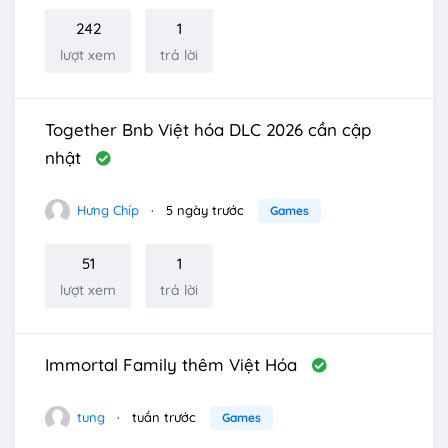
242
1
lượt xem
trả lời
Together Bnb Việt hóa DLC 2026 cần cập
nhật
Hưng Chíp
5 ngày trước
Games
51
1
lượt xem
trả lời
Immortal Family thêm Việt Hóa
tung
tuần trước
Games