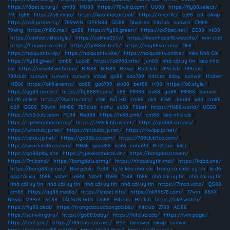
https://f8bet.luxury/
|
cm88
|
MU88
|
https://78wind.com/
|
UU88
|
https://fly88.select/
|
7M
|
tg88
|
https://o8.ninja/
|
https://keonhacai.cool/
|
https://7mcn.llc/
|
bj88
|
o8
|
okvip
|
https://ok9.property/
|
789WIN
|
OPEN88
|
GG88
|
78win.so
|
hitclub
|
sunwin
|
CM88
|
79king
|
https://hi88.me/
|
go88
|
https://fly88.green/
|
https://ok9bet.net/
|
EE88
|
nk88
|
https://cakhiatv.lifestyle/
|
https://cakhia03.tv/
|
https://keonhacai18.website/
|
iwin club
|
https://haywin-vn.site/
|
https://go88vn.tech/
|
https://say88vn.com/
|
f168
|
https://hoiquantv.vip/
|
https://hoiquantv.site/
|
https://hoiquantv.online/
|
Kèo Nhà Cái
|
https://fly88.gives/
|
cm88
|
Luck8
|
https://ok988.info/
|
jun88
|
nhà cái uy tín
|
kèo nhà
cái
|
https://new88.webcam/
|
BIN88
|
BIN88
|
Rikvip
|
B52club
|
789club
|
789club
|
789club
|
sunwin
|
sunwin
|
sunwin
|
mb66
|
go88
|
sao789
|
hitclub
|
8day
|
sunwin
|
thabet
|
MB66
|
https://ok9.events/
|
ao88
|
ga6789
|
siu88
|
bet88
|
rr88
|
https://o8.style/
|
https://gg88.center/
|
https://fly8889.com/
|
x88
|
MM88
|
ev88
|
yo88
|
MM88
|
Sunwin
|
Lô đề online
|
https://78wintx.com/
|
c168
|
NỔ HŨ
|
cm88
|
ok9
|
F168
|
Jun88
|
x88
|
cm88
|
b29
|
GG88
|
58win
|
MM88
|
789club
|
nohu
|
sc88
|
F8bet
|
https://f1688.world/
|
UG88
|
https://b52club.team
|
FC88
|
Red88
|
https://hi88.pink/
|
cm88
|
kèo nhà cái
|
https://tylekeonhacai.top/
|
https://789clubb.uk.net/
|
https://go888.sa.com/
|
https://iwinclub.jp.net/
|
https://hitclubb.jp.net/
|
https://rikvipp.jp.net/
|
https://taixiu.jp.net/
|
https://go88b.co.com/
|
https://789club1.co.com/
|
https://iwinclub86.co.com/
|
MB66
|
good88
|
ko66
|
nohu90
|
B52Club
|
k8cc
|
https://go88play.site
|
https://tylekeonhacai.vin/
|
https://bongdaso.team/
|
https://7m.band/
|
https://bongdalu.army/
|
https://nhacaiuytin.moi/
|
https://kqbd.one/
|
https://bong88.se.net/
|
Bongdalu
|
fb88
|
tỷ lệ kèo nhà cái
|
trang cá cược uy tín
|
lô đề
|
app tài xỉu
|
fb88
|
vsbet
|
uk88
|
fabet
|
fb88
|
fb88
|
fb88
|
nhà cái uy tín
|
nhà cái uy tín
|
nhà cái uy tín
|
nhà cái uy tín
|
nhà cái uy tín
|
nhà cái uy tín
|
https://7mcn.voto/
|
QS88
|
cm88
|
https://qq88.media/
|
https://shbet.info/
|
https://ok99678.com/
|
77win
|
88XX
|
Rikvip
|
V9Bet
|
SC88
|
TẢI SUN WIN
|
Da88
|
Hitclub
|
Hitclub
|
https://ok9.watch/
|
https://fly88.deal/
|
https://trangcacuocbongda.bio/
|
hitclub
|
Z188
|
AO88
|
https://sunwin.guru/
|
https://go88.baby/
|
https://hitclub.cab/
|
https://iwin.page/
|
https://b52.you/
|
https://789club-ceo.net/
|
B52
|
Gemwin
|
rikvip
|
sunwin
|