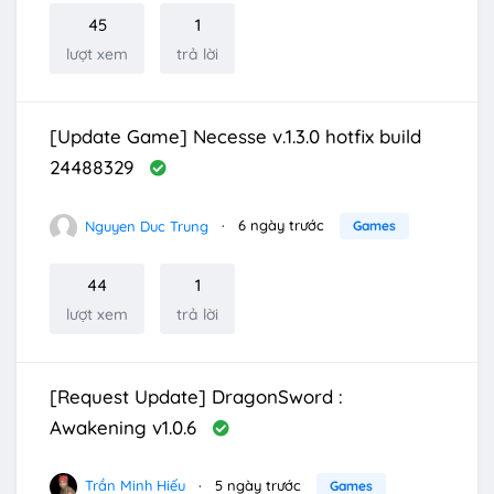
45
1
lượt xem
trả lời
[Update Game] Necesse v.1.3.0 hotfix build
24488329
Nguyen Duc Trung
6 ngày trước
Games
44
1
lượt xem
trả lời
[Request Update] DragonSword :
Awakening v1.0.6
Trần Minh Hiếu
5 ngày trước
Games