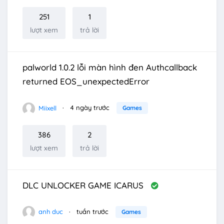
251
1
lượt xem
trả lời
palworld 1.0.2 lỗi màn hình đen Authcallback
returned EOS_unexpectedError
Miixell
4 ngày trước
Games
386
2
lượt xem
trả lời
DLC UNLOCKER GAME ICARUS
anh duc
tuần trước
Games