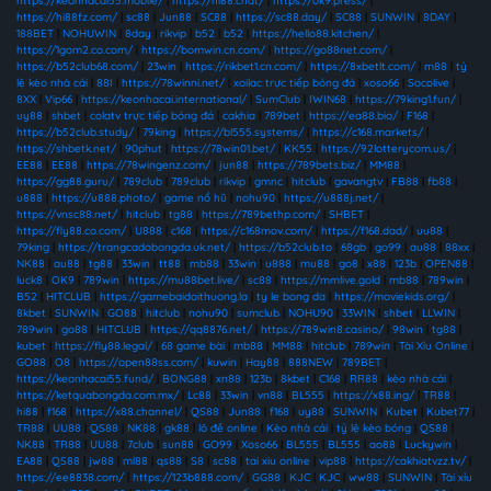
https://keonhacai55.mobile/
|
https://hi88.chat/
|
https://ok9.press/
|
https://hi88fz.com/
|
sc88
|
Jun88
|
SC88
|
https://sc88.day/
|
SC88
|
SUNWIN
|
8DAY
|
188BET
|
NOHUWIN
|
8day
|
rikvip
|
b52
|
b52
|
https://hello88.kitchen/
|
https://1gom2.co.com/
|
https://bomwin.cn.com/
|
https://go88net.com/
|
https://b52club68.com/
|
23win
|
https://rikbet1.cn.com/
|
https://8xbetlt.com/
|
m88
|
tỷ
lệ kèo nhà cái
|
88I
|
https://78winni.net/
|
xoilac trực tiếp bóng đá
|
xoso66
|
Socolive
|
8XX
|
Vip66
|
https://keonhacai.international/
|
SumClub
|
IWIN68
|
https://79king1.fun/
|
uy88
|
shbet
|
colatv trực tiếp bóng đá
|
cakhia
|
789bet
|
https://ea88.bio/
|
F168
|
https://b52club.study/
|
79king
|
https://bl555.systems/
|
https://c168.markets/
|
https://shbetk.net/
|
90phut
|
https://78win01.bet/
|
KK55
|
https://92lotterycom.us/
|
EE88
|
EE88
|
https://78wingenz.com/
|
jun88
|
https://789bets.biz/
|
MM88
|
https://gg88.guru/
|
789club
|
789club
|
rikvip
|
gmnc
|
hitclub
|
gavangtv
|
FB88
|
fb88
|
u888
|
https://u888.photo/
|
game nổ hũ
|
nohu90
|
https://u888j.net/
|
https://vnsc88.net/
|
hitclub
|
tg88
|
https://789bethp.com/
|
SHBET
|
https://fly88.co.com/
|
U888
|
c168
|
https://c168mov.com/
|
https://f168.dad/
|
uu88
|
79king
|
https://trangcadobongda.uk.net/
|
https://b52club.to
|
68gb
|
go99
|
au88
|
88xx
|
NK88
|
au88
|
tg88
|
33win
|
tt88
|
mb88
|
33win
|
u888
|
mu88
|
go8
|
x88
|
123b
|
OPEN88
|
luck8
|
OK9
|
789win
|
https://mu88bet.live/
|
sc88
|
https://mmlive.gold
|
mb88
|
789win
|
B52
|
HITCLUB
|
https://gamebaidoithuong.la
|
ty le bong da
|
https://moviekids.org/
|
8kbet
|
SUNWIN
|
GO88
|
hitclub
|
nohu90
|
sumclub
|
NOHU90
|
33WIN
|
shbet
|
LLWIN
|
789win
|
go88
|
HITCLUB
|
https://qq8876.net/
|
https://789win8.casino/
|
98win
|
tg88
|
kubet
|
https://fly88.legal/
|
68 game bài
|
mb88
|
MM88
|
hitclub
|
789win
|
Tài Xỉu Online
|
GO88
|
O8
|
https://open88ss.com/
|
kuwin
|
Hay88
|
888NEW
|
789BET
|
https://keonhacai55.fund/
|
BONG88
|
xn88
|
123b
|
8kbet
|
C168
|
RR88
|
kèo nhà cái
|
https://ketquabongda.com.mx/
|
Lc88
|
33win
|
vn88
|
BL555
|
https://x88.ing/
|
TR88
|
hi88
|
f168
|
https://x88.channel/
|
QS88
|
Jun88
|
f168
|
uy88
|
SUNWIN
|
Kubet
|
Kubet77
|
TR88
|
UU88
|
QS88
|
NK88
|
gk88
|
lô đề online
|
Kèo nhà cái
|
tỷ lệ kèo bóng
|
QS88
|
NK88
|
TR88
|
UU88
|
7club
|
sun88
|
GO99
|
Xoso66
|
BL555
|
BL555
|
ao88
|
Luckywin
|
EA88
|
QS88
|
jw88
|
ml88
|
qs88
|
S8
|
sc88
|
tai xiu online
|
vip88
|
https://cakhiatvzz.tv/
|
https://ee8838.com/
|
https://123b888.com/
|
GG88
|
KJC
|
KJC
|
ww88
|
SUNWIN
|
Tài xỉu