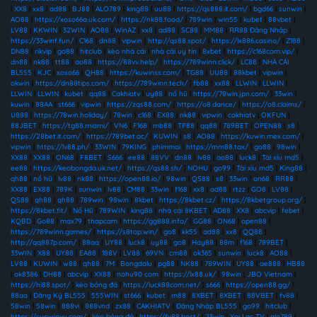
|
XX8
|
xx8
|
ad88
|
BJ88
|
ALO789
|
king88
|
uu88
|
https://qs888.it.com/
|
bgd66
|
sunwin
|
AO88
|
https://xoso66a.uk.com/
|
https://nk88.food/
|
789win
|
win55
|
kubet
|
88vbet
|
LV88
|
KKWIN
|
32WIN
|
AO88
|
WinAZ
|
xx8
|
ad88
|
SC88
|
MM88
|
RR88 Đăng Nhập
|
https://33winf.fun/
|
C168
|
dn88
|
vipwin
|
http://qs88.spot/
|
https://lx886.casino/
|
Z188
|
DN88
|
rikvip
|
go88
|
hitclub
|
kèo nhà cái
|
nhà cái uy tín
|
8xbet
|
https://c168com.vip/
|
dn88
|
nk88
|
tt88
|
ao88
|
https://88vv.help/
|
https://789winn.click/
|
LC88
|
NHÀ CÁI
BL555
|
KJC
|
xoso66
|
QH88
|
https://kuwinss.com/
|
TG88
|
UU88
|
88kbet
|
vipwin
|
okwin
|
https://dn88tips.com/
|
https://789winn.tech/
|
fb88
|
xx88
|
LLWIN
|
LLWIN
|
LLWIN
|
LLWIN
|
kubet
|
qq88
|
Cakhiatv
|
uy88
|
nổ hũ
|
https://78win.jpn.com/
|
33win
|
kuwin
|
88AA
|
st666
|
vipwin
|
https://zqs88.com/
|
https://o8.dance/
|
https://o8.claims/
|
U888
|
https://78win.holiday/
|
78win
|
c168
|
EX88
|
nk88
|
vipwin
|
cakhiatv
|
OKFUN
|
88JBET
|
https://tg88.miami/
|
VN6
|
F168
|
mb88
|
TP88
|
qq88
|
789BET
|
OPEN88
|
s8
|
https://28bet.it.com/
|
https://789bet.ac/
|
KUWIN
|
s8
|
AO88
|
https://kuwin.mex.com/
|
vipwin
|
https://lv88.ph/
|
33WIN
|
79KING
|
phimmoi
|
https://mm88.tax/
|
go88
|
98win
|
XX88
|
XX88
|
ON68
|
F8BET
|
S666
|
ee88
|
88VV
|
dn88
|
lv88
|
ao88
|
luck8
|
Tài xỉu md5
|
ee88
|
https://keobongda.uk.net/
|
https://qs88.sh/
|
NOHU
|
go99
|
Tài xỉu md5
|
King88
|
qh88
|
nổ hũ
|
lv88
|
nk88
|
https://open88.io/
|
98win
|
QS88
|
s8
|
33win
|
on68
|
RR88
|
XX88
|
EX88
|
789K
|
sunwin
|
lv88
|
CM88
|
33win
|
f168
|
xx8
|
ad88
|
rtzz
|
GO8
|
LV88
|
QS88
|
qh88
|
qh88
|
789win
|
98win
|
8kbet
|
https://8kbet.cz/
|
https://8kbetgroup.org/
|
https://8kbet.fit/
|
Nổ Hũ
|
789WIN
|
king88
|
nhà cái 8KBET
|
AD88
|
XX8
|
abcvip
|
febet
|
KQBD
|
Go88
|
max79
|
thapcam
|
https://gg888.info/
|
GG88
|
ON68
|
open88
|
https://789winn.games/
|
https://s8top.win/
|
go8
|
kk55
|
ad88
|
xx8
|
QQ88
|
http://qq887p.com/
|
88aa
|
UY88
|
luck8
|
uy88
|
go8
|
Hay88
|
88m
|
f168
|
789BET
|
33WIN
|
X88
|
UY88
|
EA88
|
188V
|
LV88
|
69VN
|
cm88
|
ok365
|
sunwin
|
luck8
|
AO88
|
LV88
|
KUWIN
|
w88
|
qh88
|
7M
|
Bongdalu
|
pg88
|
NK88
|
789WIN
|
UY88
|
ae888
|
HB88
|
ok8386
|
DH88
|
abcvip
|
XX88
|
nohu90 com
|
https://lx88.uk/
|
98win
|
JBO Vietnam
|
https://hi88.spot/
|
kèo bóng đá
|
https://luck88com.net/
|
s666
|
https://open88.gg/
|
88aa
|
Đăng Ký BL555
|
555WIN
|
st666
|
kubet
|
m88
|
8XBET
|
8XBET
|
88VBET
|
fv88
|
58win
|
58win
|
888vi
|
888vnd
|
zx88
|
CAKHIATV
|
Đăng Nhập BL555
|
go99
|
hitclub
|
https://sunwinvy.com/
|
kèo bóng đá
|
https://fv88.best/
|
23win
|
Xoi Lac TV
|
alo789
|