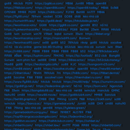
go88
|
Hitclub
|
PG99
|
https://pg66.us.com/
|
MB66
|
Jun88
|
MB66
|
open88
|
https://f168slot.com/
|
https://open886.com/
|
https://open88.today/
|
MB66
|
Sv368
|
OPEN88
|
MM88
|
PG99
|
https://hi88s.com/
|
FLY88
|
Bet88
|
nn777
|
MB66
|
https://fly88.uno/
|
789win
|
vaobet
|
SC88
|
GO88
|
dt68
|
kèo nhà cái
|
https://sunwin99.ceo/
|
https://go88.deal/
|
https://hitclubsbs.jp.net/
|
https://keonhacai.voto/
|
GG88
|
https://gg88.co.com/
|
gem88
|
B52
|
nổ hũ
|
https://tylekeonhacai.life/
|
https://new88.biz/
|
PG88
|
Bet168
|
23win
|
RR88
|
Hitclub
|
Go88
|
Iwin
|
sunwin
|
win79
|
V9bet
|
kqbd
|
sunwin
|
33win
|
https://8kbet.org/
|
https://keonhacaitop.com/
|
https://manclub99.com/
|
Bomwin
|
https://keonhacai95.com/
|
xx88
|
go88
|
b52
|
789club
|
rikvip
|
go88
|
hitclub
|
socolive
|
nổ hũ
|
tài xỉu online
|
game bài đổi thưởng
|
b52club
|
kèo nhà cái
|
sunwin
|
iwin
|
i9bet
|
https://rr88it.com/
|
FB88
|
FB88
|
FB88
|
FB88
|
FB88
|
b52
|
https://789clubze.win/
|
RR88
|
สล็อต
|
https://luphim.com/
|
79KING
|
https://kjc.football/
|
B52 club
|
Bong88
|
Sunwin
|
xem phim fun
|
ae888
|
CM88
|
https://88aa.actor/
|
https://b52club.money/
|
Max88
|
go88
|
https://keobongda.cafe/
|
uu88
|
KJC
|
https://luongsontv23.com/
|
https://cm88.vision/
|
ee88
|
https://socolive.studio/
|
open88
|
https://new88.market/
|
https://28bet.blue/
|
78Win
|
789club
|
7m
|
https://hi88c.com/
|
https://f8bet.dental/
|
go88
|
Socolive
|
F168
|
FB88
|
socolive1 com
|
https://thienhabet.ru.com/
|
E88
|
https://www.fly888.club/
|
hitclub
|
hitclub
|
https://mu88.help/
|
https://sunwinn.za.com/
|
https://go881.jp.net/
|
https://lodeonline.gb.net/
|
Nổ hũ
|
https://bom.win/
|
Ngonclub
|
f168
|
33win
|
https://bongdalu88.co/
|
kèo nhà cái
|
net88
|
iwinclub
|
manclub
|
GMNC
|
Nohu90
|
cm88
|
https://new88.movie/
|
https://go88club4.com/
|
MM88
|
Sanclub
|
https://bet88.graphics/
|
CM88
|
C168
|
79King
|
LLWIN
|
f168
|
https://2ok9.com/
|
sc88
|
iwinclub
|
https://banca.ac/
|
https://gamebai.work/
|
Jun88
|
sc88
|
OK9
|
cm88
|
nohu90
|
F168
|
79king
|
kèo nhà cái
|
gem88
|
https://tylekeo.green/
|
https://gamebaidoithuong.you/
|
f8bet
|
789BET
|
ALO789
|
F168
|
https://top10trangcacuocbongda.com/
|
https://lodeonline2.org/
|
https://go88vn.sa.com/
|
https://taihitclub.cn.com/
|
https://sshbet.io/
|
https://shbethi.com/
|
https://shbet.law/
|
nn777
|
PG66
|
RR88
|
https://shbetb0.com/
|
https://8kbet8.org/
|
https://trangcadobongda.bio/
|
Game bài
|
7m cn
|
23win
|