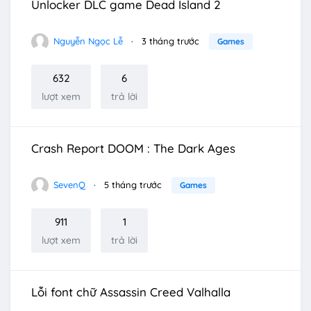
Unlocker DLC game Dead Island 2
Nguyễn Ngọc Lễ
3 tháng trước
Games
632
6
lượt xem
trả lời
Crash Report DOOM : The Dark Ages
SevenQ
5 tháng trước
Games
911
1
lượt xem
trả lời
Lỗi font chữ Assassin Creed Valhalla