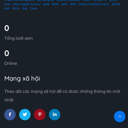
3win
|
https://go8f.co.com/
|
kp88
|
KK55
|
kk55
|
kk55
|
https://win58win.com/
|
33WIN
|
lv88
|
99OK
|
Go8
|
23win
|
0
Tổng lượt xem
0
Online
Mạng xã hội
Theo dõi các mạng xã hội để có được những thông tin mới
nhất