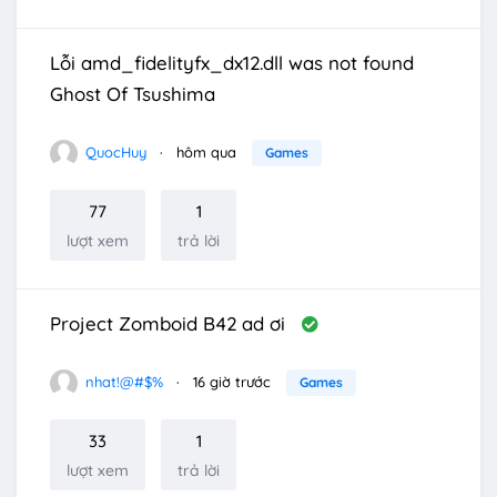
Lỗi amd_fidelityfx_dx12.dll was not found
Ghost Of Tsushima
QuocHuy
hôm qua
Games
77
1
lượt xem
trả lời
Project Zomboid B42 ad ơi
nhat!@#$%
16 giờ trước
Games
33
1
lượt xem
trả lời