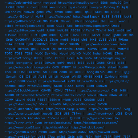
https://cakhiatv365.com/
|
nowgoal
|
https://keonhacai5.ru.com/
|
EE88
|
nohu90
|
7m
|
LUCK8
|
NK88
|
sunwin
|
u888
|
kèo nhà cái
|
tỷ lệ cá cược
|
trang cá độ bóng đá
|
tỷ lệ
kèo nhà cái
|
sunwin
|
go88
|
cf68
|
cm88
|
u888
|
u888
|
qh88
|
KUBET88
|
UU88
|
https://on682.com/
|
Na99
|
https://llwin.you/
|
https://gg88.you/
|
BJ88
|
SV888
|
luck8
|
https://gk88-z1.com/
|
ok8386
|
ON68
|
789win
|
TK688
|
bongdalu
|
fb88
|
m88
|
win55
|
86bet
|
https://go88v2.net/
|
qs88
|
GG88
|
lv88
|
https://new88pm.com/
|
On68
|
https://gg88fun.com
|
go88
|
U888
|
Hello88
|
ABC88
|
VIPWIN
|
78WIN
|
MK8
|
on68
|
s66
|
XOSO66
|
LUCK8
|
88M
|
uy88
|
mb88
|
QS88
|
ST666
|
DN88
|
GO99
|
KO66
|
QS88
|
ok8386
|
S666
|
CAKHIATV
|
SOCOLIVE
|
33win
|
mu88
|
MB66
|
cf68
|
MK8
|
LV88
|
LV88
|
79king
|
88AA
|
BET88
|
bj88
|
888VND
|
TG88
|
188V
|
98WIN
|
https://keobongda.com/
|
febet
|
haywin
|
789club
|
go88
|
33win
|
O8
|
https://hi88.tours/
|
36WIN
|
EA88
|
8US
|
Motchill
|
TDTC
|
TD88
|
TD88
|
VLXX
|
Sex Việt
|
Heovl
|
JAV HD
|
VLXX
|
Nohu
|
NOHU
|
23win
|
https://ok9.today/
|
KK55
|
KK55
|
BL555
|
luck8
|
123b
|
ko66
|
https://hay88.org.uk/
|
BL555
|
luongsontv
|
qh88
|
789win
|
go99
|
mu88
|
bj88
|
uu88
|
DN88
|
CM88
|
bj88
|
https://xoilactv.llc/
|
luongsontv
|
OK9
|
8XBET
|
https://79king.capital/
|
shbet
|
Fun88
Thai
|
XOSO66
|
LUCKY88
|
S8
|
U888
|
dn88
|
s8
|
ae888
|
bong da 365
|
J88
|
tt88
|
QQ88
|
Sunwin
|
O8
|
O8
|
s8
|
AU88
|
s8
|
s8
|
Hubet
|
Win55
|
MM88
|
XN88
|
Cakhiatv
|
HM88
|
https://u8888.house/
|
https://e68win.net
|
ev99
|
https://c168.buzz/
|
https://fly88.in/
|
open88
|
188V
|
https://S8.today
|
NK88
|
BL555
|
KK55
|
88aa
|
Sunwin
|
https://b52club14.com/
|
KUWIN
|
NOHU
|
789win
|
https://gavangtvv.cc/
|
C168
|
lx88
|
Ae888
|
https://8xbet1.co.com/
|
https://8xbet8x.it.com/
|
98win
|
68win
|
88AA
|
AO88
|
GO99
|
LLWIN
|
GG88
|
F8BET
|
555win
|
mb88
|
AO88
|
KING88
|
LX88
|
https://8kbet.com.ph/
|
33win
|
nohu90
|
https://twin68.gr.com/
|
SV368
|
https://8kbet.cafe/
|
8kbet
|
https://shbet-okvip.uk.com/
|
https://on68info.com/
|
77ag
|
https://gavangtv.global/
|
xoso66
|
GO8
|
U88
|
789win
|
https://mitomtv.cx/
|
LC88
|
lô đề
online
|
xoso66
|
kèo nhà cái
|
789WIN
|
rs88
|
QH888
|
http://go99me.com/
|
8xx
|
https://58win1.info/
|
tv88
|
https://socolive.ai/
|
https://keonhacai555.us.com/
|
https://keonhacai55.ws/
|
http://hitclub1.ac/
|
https://iwinclub8.com/
|
https://gem88.in.net/
|
mb88
|
uu88
|
https://uu88.date/
|
https://new88.land/
|
https://new882.info/
|
UY88
|
77ag
|
ok365
|
G666
|
c168
|
789k
|
789F
|
789F
|
789F
|
789F
|