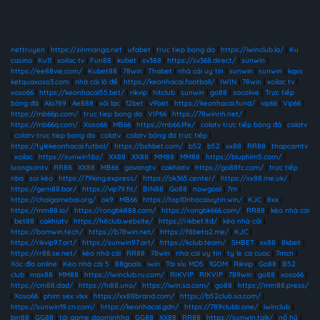
nettruyen
|
https://zinmanga.net
|
ufabet
|
truc tiep bong da
|
https://iwinclub.la/
|
Ku
casino
|
Ku11
|
xoilac tv
|
Fun88
|
kubet
|
sv388
|
https://sv368.direct/
|
sunwin
|
https://ee88vie.com/
|
Kubet88
|
78win
|
Thabet
|
nhà cái uy tín
|
sunwin
|
sunwin
|
kqxs
ketquaxoso3.com
|
nhà cái lô đề
|
https://keonhacai.football/
|
IWIN
|
78win
|
xoilac tv
|
xoso66
|
https://keonhacai55.bet/
|
rikvip
|
hitclub
|
sunwin
|
go88
|
socolive
|
Trực tiếp
bóng đá
|
Alo789
|
Ae888
|
xôi lạc
|
12bet
|
v9bet
|
https://keonhacai.fund/
|
vip66
|
Vip66
|
https://mb66p.com/
|
truc tiep bong da
|
VIP66
|
https://78winnh.net/
|
https://mb66q.com/
|
Xoso66
|
MB66
|
https://mb66.life/
|
colatv trực tiếp bóng đá
|
colatv
|
colatv truc tiep bong da
|
colatv
|
colatv bóng đá trực tiếp
|
https://tylekeonhacai.futbol/
|
https://bshbet.com/
|
b52
|
b52
|
xx88
|
RR88
|
thapcamtv
|
xoilac
|
https://sunwin1.bz/
|
XX88
|
XX88
|
MM88
|
MM88
|
https://bluphim5.com/
|
luongsontv
|
RR88
|
XX88
|
MB66
|
gavangtv
|
cakhiatv
|
https://go88fc.com/
|
trực tiếp
nba
|
soi kèo
|
https://79king.express/
|
https://ok365.center/
|
https://xx88.me.uk/
|
https://gem88.bar/
|
https://vip79.fit/
|
BIN88
|
Go88
|
nowgoal
|
7m
|
https://choigamebai.org/
|
ok9
|
MB66
|
https://top10nhacaiuytin.win/
|
KJC
|
8xx
|
https://mm88.io/
|
https://rongbk888.com/
|
https://rongbk666.com/
|
RR88
|
kèo nhà cái
|
bet88
|
cakhiatv
|
https://hitclub.website/
|
https://rikbet.ltd/
|
kèo nhà cái
|
https://bomwin.tech/
|
https://b78win.net/
|
https://f8beta2.me/
|
KJC
|
https://rikvip97.art/
|
https://sunwin97.art/
|
https://kclub.team/
|
SHBET
|
xx88
|
8kbet
|
https://rr88.se.net/
|
kèo nhà cái
|
RR88
|
78win
|
nha cai uy tin
|
ty le ca cuoc
|
7mcn
|
Xóc đĩa online
|
Kèo nhà cái 5
|
88goals
|
iwin
|
Tài xỉu MD5
|
1GOM
|
Rikvip
|
Go88
|
B52
club
|
max88
|
MM88
|
https://iwinclub.ru.com/
|
RIKVIP
|
RIKVIP
|
789win
|
go88
|
xoso66
|
https://cm88.dad/
|
https://hi88.uno/
|
https://iwin.sa.com/
|
go88
|
https://mm88.press/
|
Xoso66
|
phim sex vlxx
|
https://xx88brand.com/
|
https://b52club.sa.com/
|
https://sunwin19.cn.com/
|
https://keonhacai.gdn/
|
https://789clubb.one/
|
iwinclub
|
bin88
|
GG88
|
tải game daominhha
|
GG88
|
XX88
|
RR88
|
https://sunwin.talk/
|
nổ hũ
|