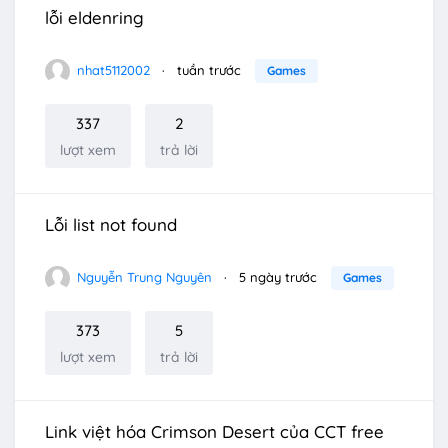
lỗi eldenring
nhat5112002
tuần trước
Games
337
2
lượt xem
trả lời
Lỗi list not found
Nguyễn Trung Nguyên
5 ngày trước
Games
373
5
lượt xem
trả lời
Link việt hóa Crimson Desert của CCT free