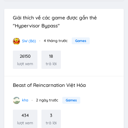
Giải thích về các game được gắn thẻ
"Hypervisor Bypass"
SW (Bá)
4 tháng trước
Games
26150
18
lượt xem
trả lời
Beast of Reincarnation Việt Hóa
kha
2 ngày trước
Games
434
3
lượt xem
trả lời