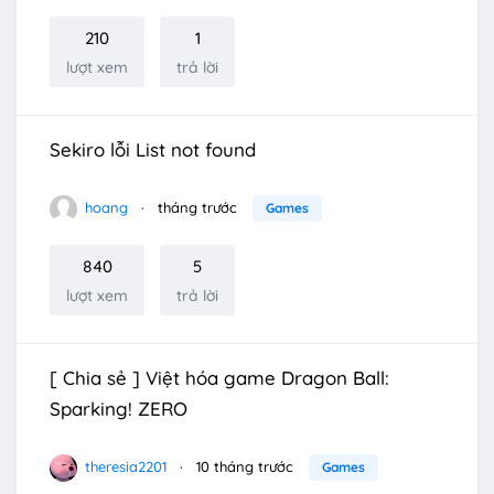
210
1
lượt xem
trả lời
Sekiro lỗi List not found
hoang
tháng trước
Games
840
5
lượt xem
trả lời
[ Chia sẻ ] Việt hóa game Dragon Ball:
Sparking! ZERO
theresia2201
10 tháng trước
Games