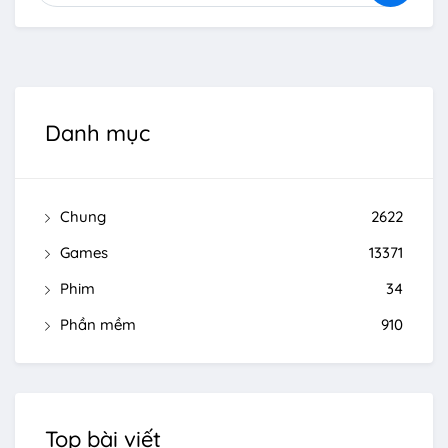
Danh mục
Chung
2622
Games
13371
Phim
34
Phần mềm
910
Top bài viết