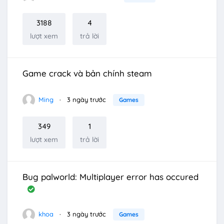
3188
4
lượt xem
trả lời
Game crack và bản chính steam
Ming
3 ngày trước
Games
349
1
lượt xem
trả lời
Bug palworld: Multiplayer error has occured
khoa
3 ngày trước
Games