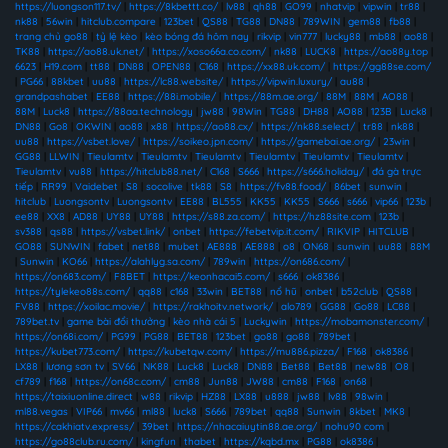
https://luongson117.tv/
|
https://8kbettt.co/
|
lv88
|
qh88
|
GO99
|
nhatvip
|
vipwin
|
tr88
|
nk88
|
56win
|
hitclub.compare
|
123bet
|
QS88
|
TG88
|
DN88
|
789WIN
|
gem88
|
fb88
|
trang chủ go88
|
tỷ lệ kèo
|
kèo bóng đá hôm nay
|
rikvip
|
vin777
|
lucky88
|
mb88
|
ao88
|
TK88
|
https://ao88.uk.net/
|
https://xoso66a.co.com/
|
nk88
|
LUCK8
|
https://ao88y.top
|
6623
|
H19.com
|
tt88
|
DN88
|
OPEN88
|
C168
|
https://xx88.uk.com/
|
https://gg88se.com/
|
PG66
|
88kbet
|
uu88
|
https://lc88.website/
|
https://vipwin.luxury/
|
au88
|
grandpashabet
|
EE88
|
https://88i.mobile/
|
https://88m.ae.org/
|
88M
|
88M
|
AO88
|
88M
|
Luck8
|
https://88aa.technology
|
jw88
|
98Win
|
TG88
|
DH88
|
AO88
|
123B
|
Luck8
|
DN88
|
Go8
|
OKWIN
|
ao88
|
x88
|
https://ao88.cx/
|
https://nk88.select/
|
tr88
|
nk88
|
uu88
|
https://vsbet.love/
|
https://soikeo.jpn.com/
|
https://gamebai.ae.org/
|
23win
|
GG88
|
LLWIN
|
Tieulamtv
|
Tieulamtv
|
Tieulamtv
|
Tieulamtv
|
Tieulamtv
|
Tieulamtv
|
Tieulamtv
|
vu88
|
https://hitclub88.net/
|
C168
|
S666
|
https://s666.holiday/
|
đá gà trực
tiếp
|
RR99
|
Vaidebet
|
S8
|
socolive
|
tk88
|
S8
|
https://fv88.food/
|
86bet
|
sunwin
|
hitclub
|
Luongsontv
|
Luongsontv
|
EE88
|
BL555
|
KK55
|
KK55
|
S666
|
s666
|
vip66
|
123b
|
ee88
|
XX8
|
AD88
|
UY88
|
UY88
|
https://s88.za.com/
|
https://hz88site.com
|
123b
|
sv388
|
qs88
|
https://vsbet.link/
|
onbet
|
https://febetvip.it.com/
|
RIKVIP
|
HITCLUB
|
GO88
|
SUNWIN
|
fabet
|
net88
|
mubet
|
AE888
|
AE888
|
o8
|
ON68
|
sunwin
|
uu88
|
88M
|
Sunwin
|
KO66
|
https://alahlyg.sa.com/
|
789win
|
https://on686.com/
|
https://on683.com/
|
F8BET
|
https://keonhacai5.com/
|
s666
|
ok8386
|
https://tylekeo88s.com/
|
qq88
|
c168
|
33win
|
BET88
|
nổ hũ
|
onbet
|
b52club
|
QS88
|
FV88
|
https://xoilac.movie/
|
https://rakhoitv.network/
|
alo789
|
GG88
|
Go88
|
LC88
|
789bet.tv
|
game bài đổi thưởng
|
kèo nhà cái 5
|
Luckywin
|
https://mobamonster.com/
|
https://on68i.com/
|
PG99
|
PG88
|
BET88
|
123bet
|
go88
|
go88
|
789bet
|
https://kubet773.com/
|
https://kubetqw.com/
|
https://mu886.pizza/
|
F168
|
ok8386
|
LX88
|
lương sơn tv
|
SV66
|
NK88
|
Luck8
|
Luck8
|
DN88
|
Bet88
|
Bet88
|
new88
|
O8
|
cf789
|
f168
|
https://on68c.com/
|
cm88
|
Jun88
|
JW88
|
cm88
|
F168
|
on68
|
https://taixiuonline.direct
|
w88
|
rikvip
|
HZ88
|
LX88
|
u888
|
jw88
|
lv88
|
98win
|
ml88.vegas
|
VIP66
|
mv66
|
ml88
|
luck8
|
S666
|
789bet
|
qq88
|
Sunwin
|
8kbet
|
MK8
|
https://cakhiatv.express/
|
39bet
|
https://nhacaiuytin88.ae.org/
|
nohu90 com
|
https://go88club.ru.com/
|
kingfun
|
thabet
|
https://kqbd.mx
|
PG88
|
ok8386
|