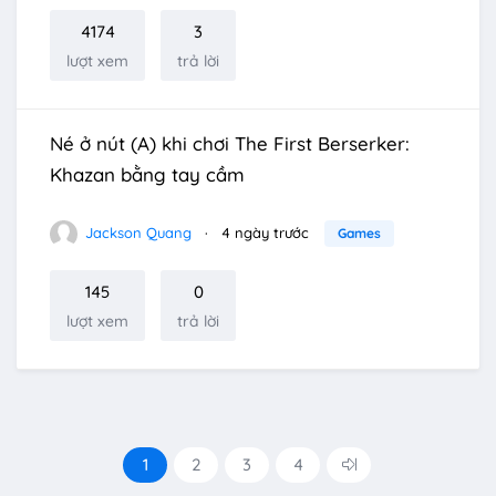
4174
3
lượt xem
trả lời
Né ở nút (A) khi chơi The First Berserker:
Khazan bằng tay cầm
Jackson Quang
4 ngày trước
Games
145
0
lượt xem
trả lời
1
2
3
4