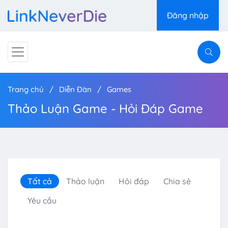
Đăng nhập
Trang chủ
Diễn Đàn
Games
Thảo Luận Game - Hỏi Đáp Game
Tất cả
Thảo luận
Hỏi đáp
Chia sẻ
Yêu cầu