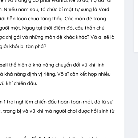
u
n. Nhiều năm sau, tổ chức bí mật tự xưng là Void
t
giới hỗn loạn chưa từng thấy. Các môn đệ trong
e
người một. Ngay tại thời điểm đó, câu thần chú
ợc chị gái và những môn đệ khác khác? Và ai sẽ là
giới khỏi bị tàn phá?
ell
thể hiện ở khả năng chuyển đổi vũ khí linh
à khả năng định vị riêng. Võ sĩ cần kết hợp nhiều
ũ khí chiến đấu.
 1 trải nghiệm chiến đấu hoàn toàn mới, đó là sự
, trang bị và vũ khí mà người chơi được hồi sinh từ