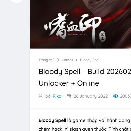
Trang chủ
Games
Bloody Spell
Bloody Spell - Build 20260
Unlocker + Online
bởi
Rika
26 January 2022
2003
Bloody Spell
là game nhập vai hành động v
chém hack ‘n’ slash quen thuộc. Tính chất 