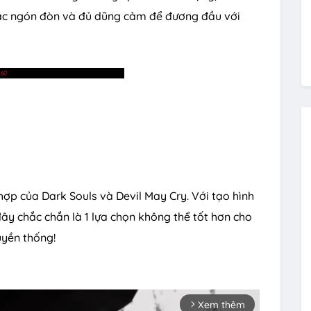
 các ngón đòn và đủ dũng cảm để đương đầu với
hợp của Dark Souls và Devil May Cry. Với tạo hình
y chắc chắn là 1 lựa chọn không thể tốt hơn cho
yền thống!
Xem thêm
arrow_forward_ios