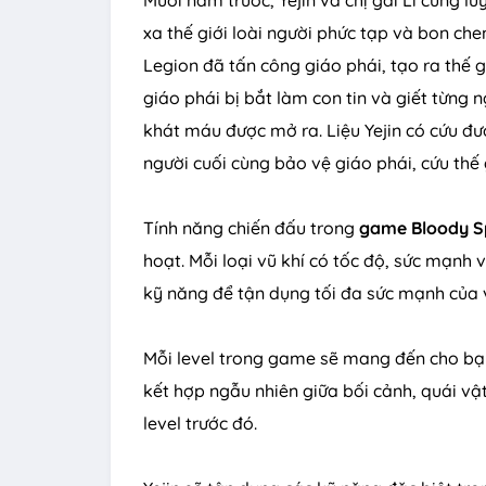
xa thế giới loài người phức tạp và bon che
Legion đã tấn công giáo phái, tạo ra thế 
giáo phái bị bắt làm con tin và giết từng 
khát máu được mở ra. Liệu Yejin có cứu đư
người cuối cùng bảo vệ giáo phái, cứu thế 
Tính năng chiến đấu trong
game Bloody Sp
hoạt. Mỗi loại vũ khí có tốc độ, sức mạnh v
kỹ năng để tận dụng tối đa sức mạnh của v
Mỗi level trong game sẽ mang đến cho bạn
kết hợp ngẫu nhiên giữa bối cảnh, quái vật
level trước đó.