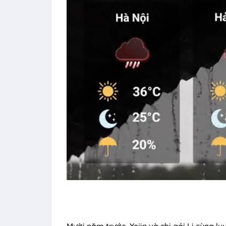
Mười năm trước, Yejin và chị gái Li cùng l