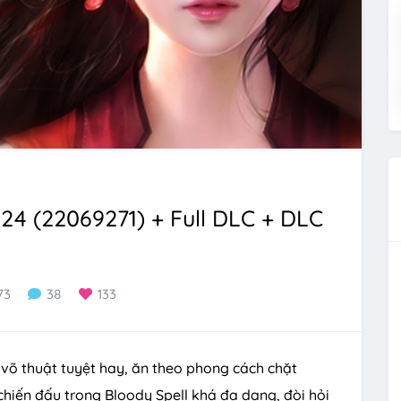
224 (22069271) + Full DLC + DLC
73
38
133
õ thuật tuyệt hay, ăn theo phong cách chặt
chiến đấu trong Bloody Spell khá đa dạng, đòi hỏi