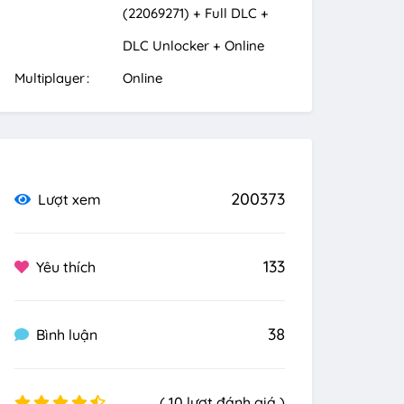
(22069271) + Full DLC +
DLC Unlocker + Online
Multiplayer
Online
200373
Lượt xem
133
Yêu thích
38
Bình luận
( 10 lượt đánh giá )