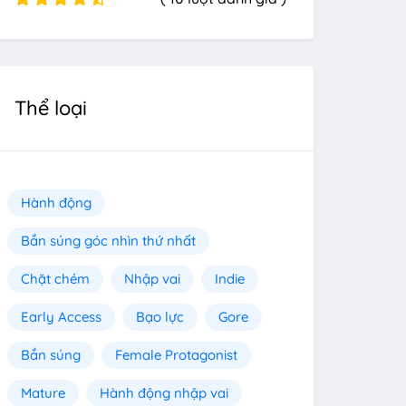
Thể loại
Hành động
Bắn súng góc nhìn thứ nhất
Chặt chém
Nhập vai
Indie
Early Access
Bạo lực
Gore
Bắn súng
Female Protagonist
Mature
Hành động nhập vai