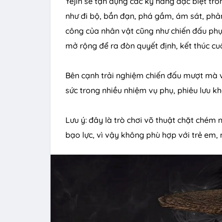
Yejin sẽ tận dụng các kỹ năng đặc biệt tr
như đi bộ, bắn đạn, phá gầm, ám sát, ph
công của nhân vật cũng như chiến đấu phụ 
mở rộng để ra đòn quyết định, kết thúc cu
Bên cạnh trải nghiệm chiến đấu mượt mà 
sức trong nhiều nhiệm vụ phụ, phiêu lưu k
Lưu ý: đây là trò chơi võ thuật chặt chém
bạo lực, vì vậy không phù hợp với trẻ em, 