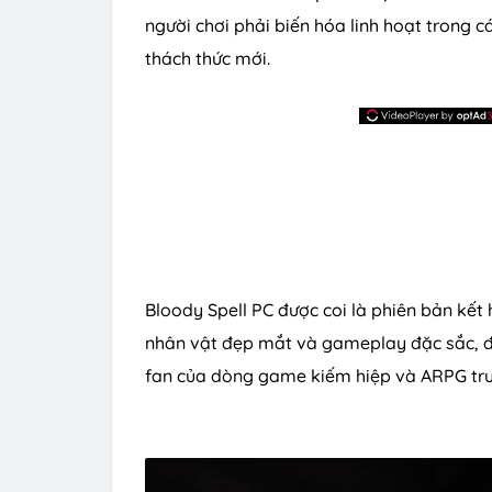
người chơi phải biến hóa linh hoạt trong
thách thức mới.
Bloody Spell PC được coi là phiên bản kết 
nhân vật đẹp mắt và gameplay đặc sắc, đâ
fan của dòng game kiếm hiệp và ARPG tru