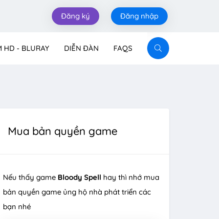
Đăng ký
Đăng nhập
M HD - BLURAY
DIỄN ĐÀN
FAQS
Mua bản quyền game
Nếu thấy game
Bloody Spell
hay thì nhớ mua
bản quyền game ủng hộ nhà phát triển các
bạn nhé