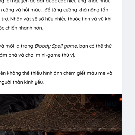
ong lời nguyền để đạt được các hiệu ứng khác nhau
ản công và hồi máu… để tăng cường khả năng tấn
trợ. Nhân vật sẽ sở hữu nhiều thuộc tính và vũ khí
ộc chiến nhanh hơn.
và mới lạ trong
Bloody Spell game
, bạn có thể thử
hám phá và chơi mini-game thú vị.
 nên không thể thiếu hình ảnh chém giết máu me và
người thần kinh yếu.