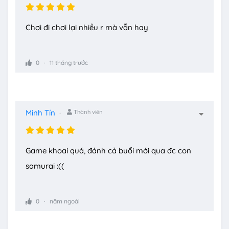
Chơi đi chơi lại nhiều r mà vẫn hay
0
11 tháng trước
Minh Tín
Thành viên
Game khoai quá, đánh cả buổi mới qua đc con
samurai :((
0
năm ngoái