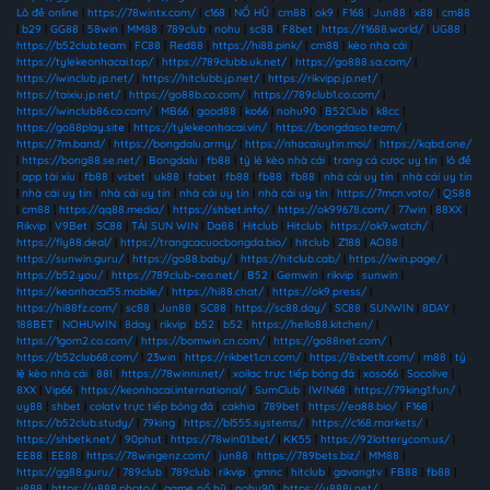
Lô đề online
|
https://78wintx.com/
|
c168
|
NỔ HŨ
|
cm88
|
ok9
|
F168
|
Jun88
|
x88
|
cm88
|
b29
|
GG88
|
58win
|
MM88
|
789club
|
nohu
|
sc88
|
F8bet
|
https://f1688.world/
|
UG88
|
https://b52club.team
|
FC88
|
Red88
|
https://hi88.pink/
|
cm88
|
kèo nhà cái
|
https://tylekeonhacai.top/
|
https://789clubb.uk.net/
|
https://go888.sa.com/
|
https://iwinclub.jp.net/
|
https://hitclubb.jp.net/
|
https://rikvipp.jp.net/
|
https://taixiu.jp.net/
|
https://go88b.co.com/
|
https://789club1.co.com/
|
https://iwinclub86.co.com/
|
MB66
|
good88
|
ko66
|
nohu90
|
B52Club
|
k8cc
|
https://go88play.site
|
https://tylekeonhacai.vin/
|
https://bongdaso.team/
|
https://7m.band/
|
https://bongdalu.army/
|
https://nhacaiuytin.moi/
|
https://kqbd.one/
|
https://bong88.se.net/
|
Bongdalu
|
fb88
|
tỷ lệ kèo nhà cái
|
trang cá cược uy tín
|
lô đề
|
app tài xỉu
|
fb88
|
vsbet
|
uk88
|
fabet
|
fb88
|
fb88
|
fb88
|
nhà cái uy tín
|
nhà cái uy tín
|
nhà cái uy tín
|
nhà cái uy tín
|
nhà cái uy tín
|
nhà cái uy tín
|
https://7mcn.voto/
|
QS88
|
cm88
|
https://qq88.media/
|
https://shbet.info/
|
https://ok99678.com/
|
77win
|
88XX
|
Rikvip
|
V9Bet
|
SC88
|
TẢI SUN WIN
|
Da88
|
Hitclub
|
Hitclub
|
https://ok9.watch/
|
https://fly88.deal/
|
https://trangcacuocbongda.bio/
|
hitclub
|
Z188
|
AO88
|
https://sunwin.guru/
|
https://go88.baby/
|
https://hitclub.cab/
|
https://iwin.page/
|
https://b52.you/
|
https://789club-ceo.net/
|
B52
|
Gemwin
|
rikvip
|
sunwin
|
https://keonhacai55.mobile/
|
https://hi88.chat/
|
https://ok9.press/
|
https://hi88fz.com/
|
sc88
|
Jun88
|
SC88
|
https://sc88.day/
|
SC88
|
SUNWIN
|
8DAY
|
188BET
|
NOHUWIN
|
8day
|
rikvip
|
b52
|
b52
|
https://hello88.kitchen/
|
https://1gom2.co.com/
|
https://bomwin.cn.com/
|
https://go88net.com/
|
https://b52club68.com/
|
23win
|
https://rikbet1.cn.com/
|
https://8xbetlt.com/
|
m88
|
tỷ
lệ kèo nhà cái
|
88I
|
https://78winni.net/
|
xoilac trực tiếp bóng đá
|
xoso66
|
Socolive
|
8XX
|
Vip66
|
https://keonhacai.international/
|
SumClub
|
IWIN68
|
https://79king1.fun/
|
uy88
|
shbet
|
colatv trực tiếp bóng đá
|
cakhia
|
789bet
|
https://ea88.bio/
|
F168
|
https://b52club.study/
|
79king
|
https://bl555.systems/
|
https://c168.markets/
|
https://shbetk.net/
|
90phut
|
https://78win01.bet/
|
KK55
|
https://92lotterycom.us/
|
EE88
|
EE88
|
https://78wingenz.com/
|
jun88
|
https://789bets.biz/
|
MM88
|
https://gg88.guru/
|
789club
|
789club
|
rikvip
|
gmnc
|
hitclub
|
gavangtv
|
FB88
|
fb88
|
u888
|
https://u888.photo/
|
game nổ hũ
|
nohu90
|
https://u888j.net/
|