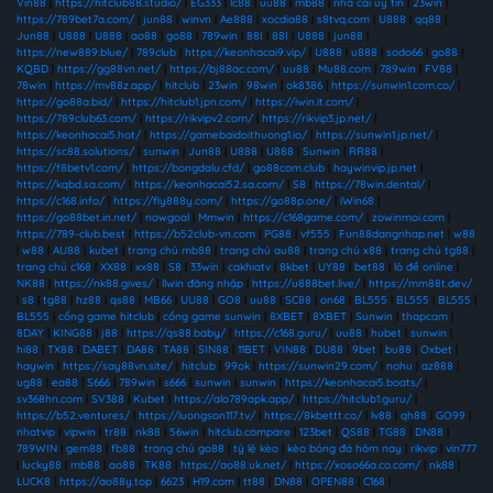
Vin88
|
https://hitclub88.studio/
|
EG333
|
lc88
|
uu88
|
mb88
|
nhà cái uy tín
|
23win
|
https://789bet7a.com/
|
jun88
|
winvn
|
Ae888
|
xocdia88
|
s8tvq.com
|
U888
|
qq88
|
Jun88
|
U888
|
U888
|
ao88
|
go88
|
789win
|
88I
|
88I
|
U888
|
jun88
|
https://new889.blue/
|
789club
|
https://keonhacai9.vip/
|
U888
|
u888
|
sodo66
|
go88
|
KQBD
|
https://gg88vn.net/
|
https://bj88ac.com/
|
uu88
|
Mu88.com
|
789win
|
FV88
|
78win
|
https://mv88z.app/
|
hitclub
|
23win
|
98win
|
ok8386
|
https://sunwin1.com.co/
|
https://go88a.bid/
|
https://hitclub1.jpn.com/
|
https://iwin.it.com/
|
https://789club63.com/
|
https://rikvipv2.com/
|
https://rikvip3.jp.net/
|
https://keonhacai5.hot/
|
https://gamebaidoithuong1.io/
|
https://sunwin1.jp.net/
|
https://sc88.solutions/
|
sunwin
|
Jun88
|
U888
|
U888
|
Sunwin
|
RR88
|
https://f8betv1.com/
|
https://bongdalu.cfd/
|
go88com.club
|
haywinvip.jp.net
|
https://kqbd.sa.com/
|
https://keonhacai52.sa.com/
|
S8
|
https://78win.dental/
|
https://c168.info/
|
https://fly888y.com/
|
https://go88p.one/
|
iWin68
|
https://go88bet.in.net/
|
nowgoal
|
Mmwin
|
https://c168game.com/
|
zowinmoi.com
|
https://789-club.best
|
https://b52club-vn.com
|
PG88
|
vf555
|
Fun88dangnhap.net
|
w88
|
w88
|
AU88
|
kubet
|
trang chủ mb88
|
trang chủ au88
|
trang chủ x88
|
trang chủ tg88
|
trang chủ c168
|
XX88
|
xx88
|
S8
|
33win
|
cakhiatv
|
8kbet
|
UY88
|
bet88
|
lô đề online
|
NK88
|
https://nk88.gives/
|
llwin đăng nhập
|
https://u888bet.live/
|
https://mm88t.dev/
|
s8
|
tg88
|
hz88
|
qs88
|
MB66
|
UU88
|
GO8
|
uu88
|
SC88
|
on68
|
BL555
|
BL555
|
BL555
|
BL555
|
cổng game hitclub
|
cổng game sunwin
|
8XBET
|
8XBET
|
Sunwin
|
thapcam
|
8DAY
|
KING88
|
j88
|
https://qs88.baby/
|
https://c168.guru/
|
uu88
|
hubet
|
sunwin
|
hi88
|
TX88
|
DABET
|
DA88
|
TA88
|
SIN88
|
11BET
|
VIN88
|
DU88
|
9bet
|
bu88
|
Oxbet
|
haywin
|
https://say88vn.site/
|
hitclub
|
99ok
|
https://sunwin29.com/
|
nohu
|
az888
|
ug88
|
ea88
|
S666
|
789win
|
s666
|
sunwin
|
sunwin
|
https://keonhacai5.boats/
|
sv368hn.com
|
SV388
|
Kubet
|
https://alo789apk.app/
|
https://hitclub1.guru/
|
https://b52.ventures/
|
https://luongson117.tv/
|
https://8kbettt.co/
|
lv88
|
qh88
|
GO99
|
nhatvip
|
vipwin
|
tr88
|
nk88
|
56win
|
hitclub.compare
|
123bet
|
QS88
|
TG88
|
DN88
|
789WIN
|
gem88
|
fb88
|
trang chủ go88
|
tỷ lệ kèo
|
kèo bóng đá hôm nay
|
rikvip
|
vin777
|
lucky88
|
mb88
|
ao88
|
TK88
|
https://ao88.uk.net/
|
https://xoso66a.co.com/
|
nk88
|
LUCK8
|
https://ao88y.top
|
6623
|
H19.com
|
tt88
|
DN88
|
OPEN88
|
C168
|