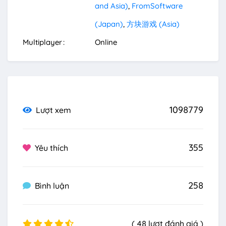
and Asia)
FromSoftware
(Japan)
方块游戏 (Asia)
Multiplayer
Online
1098779
Lượt xem
355
Yêu thích
258
Bình luận
( 48 lượt đánh giá )