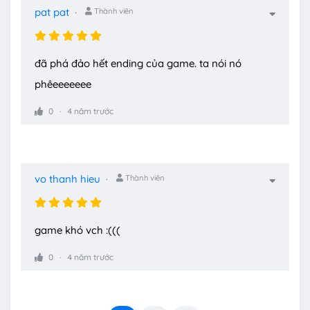
pat pat
Thành viên
đã phá đảo hết ending của game. ta nói nó
phêeeeeeee
0
4 năm trước
vo thanh hieu
Thành viên
game khó vch :(((
0
4 năm trước