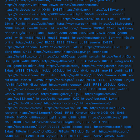
gavangtv
|
https://vnew88.net/
|
nohu
|
FLY88
|
mu88
|
https://qs88.team/
|
https://luongsontv.llc/
|
hz88
|
68win
|
https://soikeonhacai.one/
|
https://hitcluba.cn.com/
|
XX88
|
8XBET
|
https://rikvip.mx/
|
https://go88hv.com/
|
https://sunwinn.in.net/
|
http://7899club.com/
|
Uy88
|
VN168
|
socolive
|
xocdia88
|
https://luck8.dad
|
LV88
|
ao88
|
DN88
|
https://58win.autos/
|
8XBET
|
Fun88
|
Hitclub
|
68win
|
Fun88
|
https://qs88.free/
|
https://vipwin.green/
|
rr88
|
https://gg88.directory
|
GG88
|
hitclub
|
gem88
|
kubet
|
https://c168.zone/
|
Sunwin
|
79KING
|
23win
|
tỷ lệ bóng
đá trực tuyến
|
U888
|
U888
|
hubet
|
ee88
|
ao88
|
88vv
|
x88
|
23win
|
dn88
|
ga888
|
vn168
|
vn168
|
vn168
|
Hay88
|
Hay88
|
Hay88
|
https://nhacaiuytin.ro/
|
Bom win
|
xóc đĩa
online
|
https://ok9.show/
|
BL555
|
EE88
|
789win
|
uu88
|
sunwin
|
8XBET
|
https://8xbettaz.com/
|
Go99
|
123b chính chủ
|
AO88
|
https://91clubb.in/
|
TG88
|
Tg88
đăng nhập
|
Qh88
|
https://123b3.com/
|
http://c168.giving/
|
keonhacai
|
https://hello88a.co.com/
|
https://gameb52.app
|
Jun88
|
sunwin
|
https://7m.vin/
|
Game
Bài
|
qs88
|
vn88
|
88VV
|
https://hay-88.in.net/
|
KJC
|
kubetvi.co
|
8KBET
|
lương sơn tv
|
F168
|
game bài đổi thưởng
|
https://789club1.today
|
https://sunwing.jp.net/
|
nowgoal
|
8xbet
|
WE88
|
789club
|
hitclub
|
b52club
|
iwinclub
|
rikvip
|
net88
|
max88
|
bin88
|
sc88
|
https://hitclub9.it.com/
|
XX88
|
dn88
|
https://go8f.design/
|
BL555
|
Sunwin
|
qq88
|
Xóc
đĩa online
|
twin68
|
23WIN
|
https://55club.pro/
|
MB66
|
MMOO
|
HM88
|
Open88
|
Hay88
|
UY88
|
ALO789
|
68gamebai
|
https://uu88.nagoya/
|
sc88
|
RR88
|
b52club
|
Kubet
|
https://zowin.it.com
|
O8
|
https://sunwinvv.com/
|
bj 88
|
J188
|
UU88
|
nk88
|
ae888
|
xoso66
|
ee88
|
kqxs.vip
|
https://u888.gallery/
|
QS88
|
https://uy88.com.de/
|
https://uy88.in.net/
|
https://ea88.mex.com/
|
KJC
|
https://hbet.red/
|
LLwin
|
https://hitclub68.cn.com/
|
https://keonhacaitv.io/
|
https://sunwinn.cat/
|
https://sunwin68.cn.com/
|
https://hitclubvn.ch/
|
ok8386
|
https://sc88.link/
|
PG66
|
luckywin
|
https://mm88.report/
|
ON68
|
RR88
|
Kingfun
|
Kèo Nhà Cái
|
O8
|
EA88
|
68WIN
|
MMOO
|
u888ez.com
|
tg88
|
sc88
|
u888
|
u888
|
https://good88.gives/
|
j88
|
f168
|
RR88
|
C168
|
https://hi88com.biz/
|
say88
|
say88
|
28bet
|
ON68
|
https://kkwin.co.com/
|
789f
|
789BET
|
QS88
|
ae888
|
qs88
|
https://m88.actor/
|
bj88
|
8xbet
|
789win
|
https://nohu52.art
|
789win
|
789 club
|
Sunwin
|
https://m88zo.com/
|
GG88
|
NK88
|
FV88
|
TG88
|
Vipwin
|
EA88
|
HITCLUB
|
uu88
|
VIP66
|
78WIN
|
Go88
|