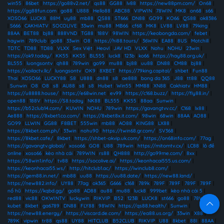
win55
|
86bet
|
https://go88v2.net/
|
qs88
|
GG88
|
lv88
|
https://new88pm.com/
|
On68
|
https://gg88fun.com
|
go88
|
U888
|
Hello88
|
ABC88
|
VIPWIN
|
78WIN
|
MK8
|
on68
|
s66
|
XOSO66
|
LUCK8
|
88M
|
uy88
|
mb88
|
QS88
|
ST666
|
DN88
|
GO99
|
KO66
|
QS88
|
ok8386
|
S666
|
CAKHIATV
|
SOCOLIVE
|
33win
|
mu88
|
MB66
|
cf68
|
MK8
|
LV88
|
LV88
|
79king
|
88AA
|
BET88
|
bj88
|
888VND
|
TG88
|
188V
|
98WIN
|
https://keobongda.com/
|
febet
|
haywin
|
789club
|
go88
|
33win
|
O8
|
https://hi88.tours/
|
36WIN
|
EA88
|
8US
|
Motchill
|
TDTC
|
TD88
|
TD88
|
VLXX
|
Sex Việt
|
Heovl
|
JAV HD
|
VLXX
|
Nohu
|
NOHU
|
23win
|
https://ok9.today/
|
KK55
|
KK55
|
BL555
|
luck8
|
123b
|
ko66
|
https://hay88.org.uk/
|
BL555
|
luongsontv
|
qh88
|
789win
|
go99
|
mu88
|
bj88
|
uu88
|
DN88
|
CM88
|
bj88
|
https://xoilactv.llc/
|
luongsontv
|
OK9
|
8XBET
|
https://79king.capital/
|
shbet
|
Fun88
Thai
|
XOSO66
|
LUCKY88
|
S8
|
U888
|
dn88
|
s8
|
ae888
|
bong da 365
|
J88
|
tt88
|
QQ88
|
Sunwin
|
O8
|
O8
|
s8
|
AU88
|
s8
|
s8
|
Hubet
|
Win55
|
MM88
|
XN88
|
Cakhiatv
|
HM88
|
https://u8888.house/
|
https://e68win.net
|
ev99
|
https://c168.buzz/
|
https://fly88.in/
|
open88
|
188V
|
https://S8.today
|
NK88
|
BL555
|
KK55
|
88aa
|
Sunwin
|
https://b52club14.com/
|
KUWIN
|
NOHU
|
789win
|
https://gavangtvv.cc/
|
C168
|
lx88
|
Ae888
|
https://8xbet1.co.com/
|
https://8xbet8x.it.com/
|
98win
|
68win
|
88AA
|
AO88
|
GO99
|
LLWIN
|
GG88
|
F8BET
|
555win
|
mb88
|
AO88
|
KING88
|
LX88
|
https://8kbet.com.ph/
|
33win
|
nohu90
|
https://twin68.gr.com/
|
SV368
|
https://8kbet.cafe/
|
8kbet
|
https://shbet-okvip.uk.com/
|
https://on68info.com/
|
77ag
|
https://gavangtv.global/
|
xoso66
|
GO8
|
U88
|
789win
|
https://mitomtv.cx/
|
LC88
|
lô đề
online
|
xoso66
|
kèo nhà cái
|
789WIN
|
rs88
|
QH888
|
http://go99me.com/
|
8xx
|
https://58win1.info/
|
tv88
|
https://socolive.ai/
|
https://keonhacai555.us.com/
|
https://keonhacai55.ws/
|
http://hitclub1.ac/
|
https://iwinclub8.com/
|
https://gem88.in.net/
|
mb88
|
uu88
|
https://uu88.date/
|
https://new88.land/
|
https://new882.info/
|
UY88
|
77ag
|
ok365
|
G666
|
c168
|
789k
|
789F
|
789F
|
789F
|
789F
|
nổ hũ
|
https://kqbd.gg/
|
go88
|
AD88
|
au88
|
mu88
|
luck8
|
999bet
|
kèo nhà cái 5
|
red88
|
vic88
|
OKWINTV
|
luckywin
|
RIKVIP
|
B52
|
123B
|
LUCK8
|
st666
|
go88
|
78WIN
|
kubet
|
8kbet
|
ga6789
|
DN88
|
FLY88
|
98WIN
|
https://qs88.health/
|
Sunwin
|
https://new88.energy/
|
https://viscard.de.com/
|
https://ea88.us.org/
|
33win
|
X88
|
789K
|
vipwin
|
tr88
|
qs88
|
UY88
|
HITCLUB
|
B52CLUB
|
RIKVIP
|
U88
|
8kbet
|
88I
|
88AA
|