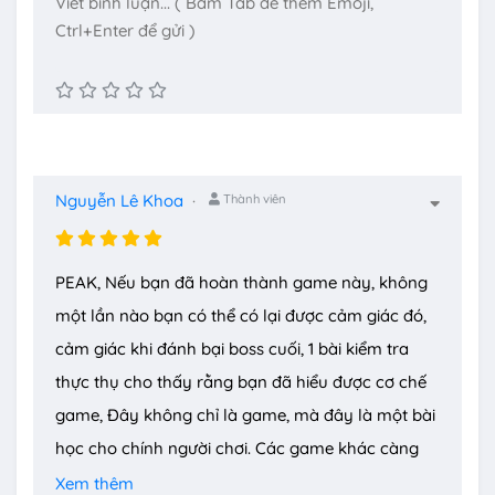
Nguyễn Lê Khoa
Thành viên
PEAK, Nếu bạn đã hoàn thành game này, không
một lần nào bạn có thể có lại được cảm giác đó,
cảm giác khi đánh bại boss cuối, 1 bài kiểm tra
thực thụ cho thấy rằng bạn đã hiểu được cơ chế
game, Đây không chỉ là game, mà đây là một bài
học cho chính người chơi. Các game khác càng
chơi chỉ càng cải thiện nhân vật trong game,
Xem thêm