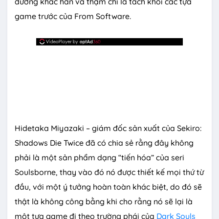
đường khác hẳn và thậm chí là tách khỏi các tựa
game trước của From Software.
Hidetaka Miyazaki – giám đốc sản xuất của Sekiro:
Shadows Die Twice đã có chia sẻ rằng đây không
phải là một sản phẩm dạng “tiến hóa” của seri
Soulsborne, thay vào đó nó được thiết kế mọi thứ từ
đầu, với một ý tưởng hoàn toàn khác biệt, do đó sẽ
thật là không công bằng khi cho rằng nó sẽ lại là
một tựa game đi theo trường phái của
Dark Souls