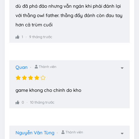
dù đã phá đảo nhưng vẫn ngán khi phải đánh lại
với thằng owl father. thằng đấy đánh còn đau tay
hơn cả trùm cuối
1
9 tháng trước
Quan
Thành viên
game khong cho chinh do kho
0
10 tháng trước
Nguyễn Văn Tùng
Thành viên