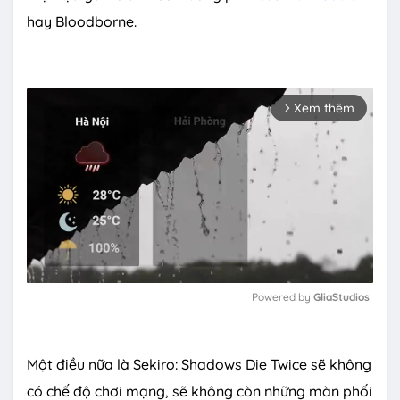
hay Bloodborne.
Xem thêm
arrow_forward_ios
Powered by 
GliaStudios
M
u
Một điều nữa là Sekiro: Shadows Die Twice sẽ không
t
e
có chế độ chơi mạng, sẽ không còn những màn phối