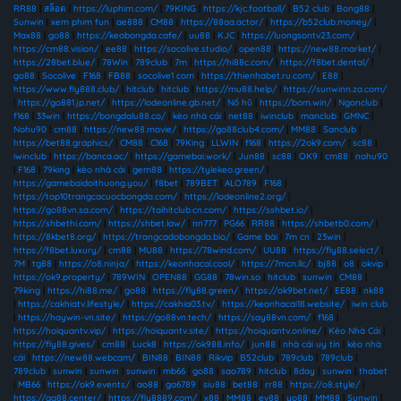
RR88
|
สล็อต
|
https://luphim.com/
|
79KING
|
https://kjc.football/
|
B52 club
|
Bong88
|
Sunwin
|
xem phim fun
|
ae888
|
CM88
|
https://88aa.actor/
|
https://b52club.money/
|
Max88
|
go88
|
https://keobongda.cafe/
|
uu88
|
KJC
|
https://luongsontv23.com/
|
https://cm88.vision/
|
ee88
|
https://socolive.studio/
|
open88
|
https://new88.market/
|
https://28bet.blue/
|
78Win
|
789club
|
7m
|
https://hi88c.com/
|
https://f8bet.dental/
|
go88
|
Socolive
|
F168
|
FB88
|
socolive1 com
|
https://thienhabet.ru.com/
|
E88
|
https://www.fly888.club/
|
hitclub
|
hitclub
|
https://mu88.help/
|
https://sunwinn.za.com/
|
https://go881.jp.net/
|
https://lodeonline.gb.net/
|
Nổ hũ
|
https://bom.win/
|
Ngonclub
|
f168
|
33win
|
https://bongdalu88.co/
|
kèo nhà cái
|
net88
|
iwinclub
|
manclub
|
GMNC
|
Nohu90
|
cm88
|
https://new88.movie/
|
https://go88club4.com/
|
MM88
|
Sanclub
|
https://bet88.graphics/
|
CM88
|
C168
|
79King
|
LLWIN
|
f168
|
https://2ok9.com/
|
sc88
|
iwinclub
|
https://banca.ac/
|
https://gamebai.work/
|
Jun88
|
sc88
|
OK9
|
cm88
|
nohu90
|
F168
|
79king
|
kèo nhà cái
|
gem88
|
https://tylekeo.green/
|
https://gamebaidoithuong.you/
|
f8bet
|
789BET
|
ALO789
|
F168
|
https://top10trangcacuocbongda.com/
|
https://lodeonline2.org/
|
https://go88vn.sa.com/
|
https://taihitclub.cn.com/
|
https://sshbet.io/
|
https://shbethi.com/
|
https://shbet.law/
|
nn777
|
PG66
|
RR88
|
https://shbetb0.com/
|
https://8kbet8.org/
|
https://trangcadobongda.bio/
|
Game bài
|
7m cn
|
23win
|
https://f8bet.luxury/
|
cm88
|
MU88
|
https://78wind.com/
|
UU88
|
https://fly88.select/
|
7M
|
tg88
|
https://o8.ninja/
|
https://keonhacai.cool/
|
https://7mcn.llc/
|
bj88
|
o8
|
okvip
|
https://ok9.property/
|
789WIN
|
OPEN88
|
GG88
|
78win.so
|
hitclub
|
sunwin
|
CM88
|
79king
|
https://hi88.me/
|
go88
|
https://fly88.green/
|
https://ok9bet.net/
|
EE88
|
nk88
|
https://cakhiatv.lifestyle/
|
https://cakhia03.tv/
|
https://keonhacai18.website/
|
iwin club
|
https://haywin-vn.site/
|
https://go88vn.tech/
|
https://say88vn.com/
|
f168
|
https://hoiquantv.vip/
|
https://hoiquantv.site/
|
https://hoiquantv.online/
|
Kèo Nhà Cái
|
https://fly88.gives/
|
cm88
|
Luck8
|
https://ok988.info/
|
jun88
|
nhà cái uy tín
|
kèo nhà
cái
|
https://new88.webcam/
|
BIN88
|
BIN88
|
Rikvip
|
B52club
|
789club
|
789club
|
789club
|
sunwin
|
sunwin
|
sunwin
|
mb66
|
go88
|
sao789
|
hitclub
|
8day
|
sunwin
|
thabet
|
MB66
|
https://ok9.events/
|
ao88
|
ga6789
|
siu88
|
bet88
|
rr88
|
https://o8.style/
|
https://gg88.center/
|
https://fly8889.com/
|
x88
|
MM88
|
ev88
|
yo88
|
MM88
|
Sunwin
|