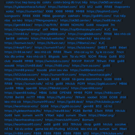
|
colatv truc tiep bong da
|
colatv
|
colatv bóng đá trực tiếp
|
https://ok365.services/
|
https://tylekeonhacai.futbol/
|
https://bshbet.com/
|
b52
|
b52
|
xx88
|
RR88
|
thapcamtv
|
xoilac
|
https://sunwin1.bz/
|
XX88
|
XX88
|
MM88
|
MM88
|
https://bluphim5.com/
|
luongsontv
|
RR88
|
XX88
|
MB66
|
gavangtv
|
cakhiatv
|
https://go88fc.com/
|
trực tiếp
nba
|
soi kèo
|
https://79king.express/
|
https://ok365.center/
|
https://xx88.me.uk/
|
https://gem88.bar/
|
https://vip79.fit/
|
BIN88
|
NOHU90
|
Go88
|
nowgoal
|
7m
|
https://choigamebai.org/
|
ok9
|
MB66
|
https://top10nhacaiuytin.win/
|
KJC
|
8xx
|
https://mm88.io/
|
https://rongbk888.com/
|
https://rongbk666.com/
|
RR88
|
kèo nhà cái
|
bet88
|
cakhiatv
|
https://hitclub.website/
|
https://rikbet.ltd/
|
kèo nhà cái
|
https://bomwin.tech/
|
https://b78win.net/
|
https://f8beta2.me/
|
KJC
|
https://rikvip97.art/
|
https://sunwin97.art/
|
https://kclub.team/
|
SHBET
|
xx88
|
8kbet
|
https://rr88.se.net/
|
kèo nhà cái
|
RR88
|
78win
|
nha cai uy tin
|
ty le ca cuoc
|
7mcn
|
Xóc đĩa online
|
Kèo nhà cái 5
|
88goals
|
iwin
|
Tài xỉu MD5
|
1GOM
|
Rikvip
|
Go88
|
B52
club
|
max88
|
MM88
|
https://iwinclub.ru.com/
|
RIKVIP
|
RIKVIP
|
789win
|
F168
|
go88
|
xoso66
|
https://cm88.dad/
|
https://hi88.uno/
|
https://iwin.sa.com/
|
go88
|
https://mm88.press/
|
Xoso66
|
phim sex vlxx
|
https://xx88brand.com/
|
https://b52club.sa.com/
|
https://sunwin19.cn.com/
|
https://keonhacai.gdn/
|
https://789clubb.one/
|
iwinclub
|
bin88
|
GG88
|
tải game daominhha
|
GG88
|
XX88
|
RR88
|
https://sunwin.talk/
|
nổ hũ
|
go88
|
Hitclub
|
PG99
|
https://pg66.us.com/
|
MB66
|
Jun88
|
MB66
|
open88
|
https://f168slot.com/
|
https://open886.com/
|
https://open88.today/
|
MB66
|
Sv368
|
OPEN88
|
MM88
|
PG99
|
https://hi88s.com/
|
FLY88
|
Bet88
|
nn777
|
MB66
|
https://fly88.uno/
|
789win
|
vaobet
|
SC88
|
GO88
|
dt68
|
kèo nhà cái
|
https://sunwin99.ceo/
|
https://go88.deal/
|
https://hitclubsbs.jp.net/
|
https://keonhacai.voto/
|
GG88
|
https://gg88.co.com/
|
gem88
|
B52
|
nổ hũ
|
https://tylekeonhacai.life/
|
https://new88.biz/
|
PG88
|
Bet168
|
23win
|
RR88
|
Hitclub
|
Go88
|
Iwin
|
sunwin
|
win79
|
V9bet
|
kqbd
|
sunwin
|
33win
|
https://8kbet.org/
|
https://keonhacaitop.com/
|
https://manclub99.com/
|
Bomwin
|
https://keonhacai95.com/
|
xx88
|
go88
|
b52
|
789club
|
rikvip
|
go88
|
hitclub
|
socolive
|
nổ hũ
|
tài xỉu online
|
game bài đổi thưởng
|
b52club
|
kèo nhà cái
|
sunwin
|
iwin
|
i9bet
|
https://rr88it.com/
|
FB88
|
FB88
|
FB88
|
FB88
|
FB88
|
b52
|
https://789clubze.win/
|