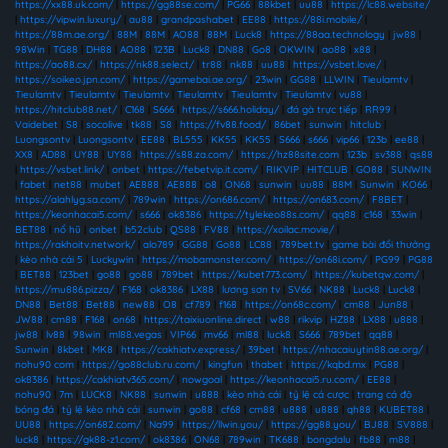
https://xx88.uk.com/
|
https://gg88se.com/
|
PG66
|
88kbet
|
uu88
|
https://lc88.website/
|
https://vipwin.luxury/
|
au88
|
grandpashabet
|
EE88
|
https://88i.mobile/
|
https://88m.ae.org/
|
88M
|
88M
|
AO88
|
88M
|
Luck8
|
https://88aa.technology
|
jw88
|
98Win
|
TG88
|
DH88
|
AO88
|
123B
|
Luck8
|
DN88
|
Go8
|
OKWIN
|
ao88
|
x88
|
https://ao88.cx/
|
https://nk88.select/
|
tr88
|
nk88
|
uu88
|
https://vsbet.love/
|
https://soikeo.jpn.com/
|
https://gamebai.ae.org/
|
23win
|
GG88
|
LLWIN
|
Tieulamtv
|
Tieulamtv
|
Tieulamtv
|
Tieulamtv
|
Tieulamtv
|
Tieulamtv
|
Tieulamtv
|
vu88
|
https://hitclub88.net/
|
C168
|
S666
|
https://s666.holiday/
|
đá gà trực tiếp
|
RR99
|
Vaidebet
|
S8
|
socolive
|
tk88
|
S8
|
https://fv88.food/
|
86bet
|
sunwin
|
hitclub
|
Luongsontv
|
Luongsontv
|
EE88
|
BL555
|
KK55
|
KK55
|
S666
|
s666
|
vip66
|
123b
|
ee88
|
XX8
|
AD88
|
UY88
|
UY88
|
https://s88.za.com/
|
https://hz88site.com
|
123b
|
sv388
|
qs88
|
https://vsbet.link/
|
onbet
|
https://febetvip.it.com/
|
RIKVIP
|
HITCLUB
|
GO88
|
SUNWIN
|
fabet
|
net88
|
mubet
|
AE888
|
AE888
|
o8
|
ON68
|
sunwin
|
uu88
|
88M
|
Sunwin
|
KO66
|
https://alahlyg.sa.com/
|
789win
|
https://on686.com/
|
https://on683.com/
|
F8BET
|
https://keonhacai5.com/
|
s666
|
ok8386
|
https://tylekeo88s.com/
|
qq88
|
c168
|
33win
|
BET88
|
nổ hũ
|
onbet
|
b52club
|
QS88
|
FV88
|
https://xoilac.movie/
|
https://rakhoitv.network/
|
alo789
|
GG88
|
Go88
|
LC88
|
789bet.tv
|
game bài đổi thưởng
|
kèo nhà cái 5
|
Luckywin
|
https://mobamonster.com/
|
https://on68i.com/
|
PG99
|
PG88
|
BET88
|
123bet
|
go88
|
go88
|
789bet
|
https://kubet773.com/
|
https://kubetqw.com/
|
https://mu886.pizza/
|
F168
|
ok8386
|
LX88
|
lương sơn tv
|
SV66
|
NK88
|
Luck8
|
Luck8
|
DN88
|
Bet88
|
Bet88
|
new88
|
O8
|
cf789
|
f168
|
https://on68c.com/
|
cm88
|
Jun88
|
JW88
|
cm88
|
F168
|
on68
|
https://taixiuonline.direct
|
w88
|
rikvip
|
HZ88
|
LX88
|
u888
|
jw88
|
lv88
|
98win
|
ml88.vegas
|
VIP66
|
mv66
|
ml88
|
luck8
|
S666
|
789bet
|
qq88
|
Sunwin
|
8kbet
|
MK8
|
https://cakhiatv.express/
|
39bet
|
https://nhacaiuytin88.ae.org/
|
nohu90 com
|
https://go88club.ru.com/
|
kingfun
|
thabet
|
https://kqbd.mx
|
PG88
|
ok8386
|
https://cakhiatv365.com/
|
nowgoal
|
https://keonhacai5.ru.com/
|
EE88
|
nohu90
|
7m
|
LUCK8
|
NK88
|
sunwin
|
u888
|
kèo nhà cái
|
tỷ lệ cá cược
|
trang cá độ
bóng đá
|
tỷ lệ kèo nhà cái
|
sunwin
|
go88
|
cf68
|
cm88
|
u888
|
u888
|
qh88
|
KUBET88
|
UU88
|
https://on682.com/
|
Na99
|
https://llwin.you/
|
https://gg88.you/
|
BJ88
|
SV888
|
luck8
|
https://gk88-z1.com/
|
ok8386
|
ON68
|
789win
|
TK688
|
bongdalu
|
fb88
|
m88
|