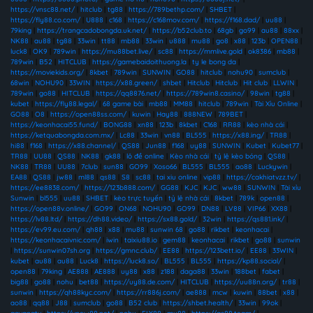
https://vnsc88.net/
|
hitclub
|
tg88
|
https://789bethp.com/
|
SHBET
|
https://fly88.co.com/
|
U888
|
c168
|
https://c168mov.com/
|
https://f168.dad/
|
uu88
|
79king
|
https://trangcadobongda.uk.net/
|
https://b52club.to
|
68gb
|
go99
|
au88
|
88xx
|
NK88
|
au88
|
tg88
|
33win
|
tt88
|
mb88
|
33win
|
u888
|
mu88
|
go8
|
x88
|
123b
|
OPEN88
|
luck8
|
OK9
|
789win
|
https://mu88bet.live/
|
sc88
|
https://mmlive.gold
|
ok8386
|
mb88
|
789win
|
B52
|
HITCLUB
|
https://gamebaidoithuong.la
|
ty le bong da
|
https://moviekids.org/
|
8kbet
|
789win
|
SUNWIN
|
GO88
|
hitclub
|
nohu90
|
sumclub
|
68win
|
NOHU90
|
33WIN
|
https://x88.green/
|
shbet
|
Hitclub
|
Hitclub
|
Hit club
|
LLWIN
|
789win
|
go88
|
HITCLUB
|
https://qq8876.net/
|
https://789win8.casino/
|
98win
|
tg88
|
kubet
|
https://fly88.legal/
|
68 game bài
|
mb88
|
MM88
|
hitclub
|
789win
|
Tài Xỉu Online
|
GO88
|
O8
|
https://open88ss.com/
|
kuwin
|
Hay88
|
888NEW
|
789BET
|
https://keonhacai55.fund/
|
BONG88
|
xn88
|
123b
|
8kbet
|
C168
|
RR88
|
kèo nhà cái
|
https://ketquabongda.com.mx/
|
Lc88
|
33win
|
vn88
|
BL555
|
https://x88.ing/
|
TR88
|
hi88
|
f168
|
https://x88.channel/
|
QS88
|
Jun88
|
f168
|
uy88
|
SUNWIN
|
Kubet
|
Kubet77
|
TR88
|
UU88
|
QS88
|
NK88
|
gk88
|
lô đề online
|
Kèo nhà cái
|
tỷ lệ kèo bóng
|
QS88
|
NK88
|
TR88
|
UU88
|
7club
|
sun88
|
GO99
|
Xoso66
|
BL555
|
BL555
|
ao88
|
Luckywin
|
EA88
|
QS88
|
jw88
|
ml88
|
qs88
|
S8
|
sc88
|
tai xiu online
|
vip88
|
https://cakhiatvzz.tv/
|
https://ee8838.com/
|
https://123b888.com/
|
GG88
|
KJC
|
KJC
|
ww88
|
SUNWIN
|
Tài xỉu
Sunwin
|
bl555
|
uu88
|
SHBET
|
kèo trực tuyến
|
tỷ lệ nhà cái
|
8kbet
|
789k
|
open88
|
https://open88v.online/
|
GO99
|
ON68
|
NOHU90
|
GO99
|
DN88
|
LV88
|
VIP66
|
XX88
|
https://lv88.ltd/
|
https://dh88.video/
|
https://sx88.gold/
|
32win
|
https://qs881.ink/
|
https://ev99.eu.com/
|
qh88
|
x88
|
mu88
|
sunwin 68
|
go88
|
rikbet
|
keonhacai
|
https://keonhacaivnic.com/
|
iwin
|
taixiu88.io
|
gem88
|
keonhacai
|
rikbet
|
go88
|
sunwin
|
https://sunwin07sh.org
|
https://gmnc.club/
|
EE88
|
https://123bett.io/
|
EE88
|
33WIN
|
kubet
|
au88
|
au88
|
Luck8
|
https://luck8.so/
|
BL555
|
BL555
|
https://kp88.social/
|
open88
|
79king
|
AE888
|
AE888
|
uy88
|
x88
|
z188
|
daga88
|
33win
|
188bet
|
fabet
|
big88
|
go88
|
nohu
|
bet88
|
https://uy88.de.com/
|
HITCLUB
|
https://uu88n.org/
|
tr88
|
sunwin
|
https://qh88kyc.com/
|
https://rr886j.com/
|
ae888
|
mcw
|
kuwin
|
88bet
|
x88
|
ao88
|
qq88
|
J88
|
sumclub
|
go88
|
B52 club
|
https://shbet.health/
|
33win
|
99ok
|