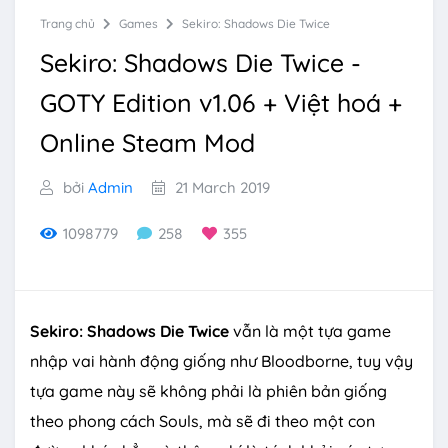
Trang chủ
Games
Sekiro: Shadows Die Twice
Sekiro: Shadows Die Twice -
GOTY Edition v1.06 + Việt hoá +
Online Steam Mod
bởi
Admin
21 March 2019
1098779
258
355
Sekiro: Shadows Die Twice
vẫn là một tựa game
nhập vai hành động giống như Bloodborne, tuy vậy
tựa game này sẽ không phải là phiên bản giống
theo phong cách Souls, mà sẽ đi theo một con