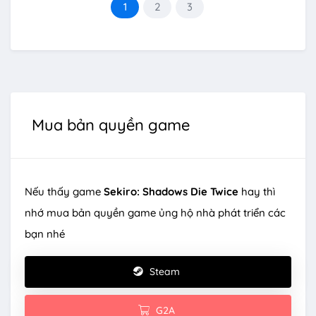
1
2
3
Mua bản quyền game
Nếu thấy game
Sekiro: Shadows Die Twice
hay thì
nhớ mua bản quyền game ủng hộ nhà phát triển các
bạn nhé
Steam
G2A