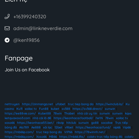
+16399240320
admin@linkneverdie.com
@ken19856
Fanpage
Join Us on Facebook
nettruyen
|
https://zinmanga.net
|
ufabet
|
truc tiep bong da
|
https://iwinclub.la/
|
Ku
casino
|
Ku11
|
xoilac tv
|
Fun88
|
kubet
|
sv388
|
https://sv368.direct/
|
sunwin
|
https://ee88vie.com/
|
Kubet88
|
78win
|
Thabet
|
nhà cái uy tín
|
sunwin
|
sunwin
|
kqxs
ketquaxoso3.com
|
nhà cái lô đề
|
https://keonhacai.football/
|
IWIN
|
78win
|
xoilac tv
|
xoso66
|
https://keonhacai55.bet/
|
rikvip
|
hitclub
|
sunwin
|
go88
|
socolive
|
Trực tiếp
bóng đá
|
Alo789
|
Ae888
|
xôi lạc
|
12bet
|
v9bet
|
https://keonhacai.fund/
|
vip66
|
Vip66
|
https://mb66p.com/
|
truc tiep bong da
|
VIP66
|
https://78winnh.net/
|
https://mb66q.com/
|
Xoso66
|
MB66
|
https://mb66.life/
|
colatv trực tiếp bóng đá
|
colatv