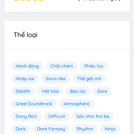
Thể loại
Hành động
Chặt chém
Phiêu lưu
Nhập vai
Souls-like
Thế giới mở
Stealth
Việt hóa
Bạo lực
Gore
Great Soundtrack
Atmospheric
Story Rich
Difficult
Góc nhìn thứ ba
Dark
Dark Fantasy
Rhythm
Ninja