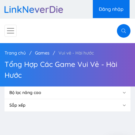
Đăng nhập
Trang chủ
Games
Vui vẻ - Hài hước
Tổng Hợp Các Game Vui Vẻ - Hài
Hước
Bộ lọc nâng cao
Sắp xếp