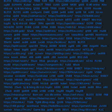
BL555
|
https://x88.ing/
|
TR88
|
hi88
|
f168
|
https://x88.channel/
|
QS88
|
Jun88
|
f168
|
uy88
|
SUNWIN
|
Kubet
|
Kubet77
|
TR88
|
UU88
|
QS88
|
NK88
|
gk88
|
lô đề online
|
Kèo
nhà cái
|
tỷ lệ kèo bóng
|
QS88
|
NK88
|
TR88
|
UU88
|
7club
|
sun88
|
GO99
|
Xoso66
|
BL555
|
BL555
|
ao88
|
Luckywin
|
EA88
|
QS88
|
jw88
|
ml88
|
qs88
|
S8
|
sc88
|
tai xiu
online
|
vip88
|
https://cakhiatvzz.tv/
|
https://ee8838.com/
|
https://123b888.com/
|
GG88
|
KJC
|
KJC
|
ww88
|
SUNWIN
|
Tài xỉu Sunwin
|
bl555
|
uu88
|
SHBET
|
kèo trực
tuyến
|
tỷ lệ nhà cái
|
8kbet
|
789k
|
open88
|
https://open88v.online/
|
GO99
|
ON68
|
NOHU90
|
GO99
|
DN88
|
LV88
|
VIP66
|
XX88
|
https://lv88.ltd/
|
https://dh88.video/
|
https://sx88.gold/
|
32win
|
https://qs881.ink/
|
https://ev99.eu.com/
|
qh88
|
x88
|
mu88
|
sunwin
|
go88
|
rikbet
|
https://keonhacaivnic.com/
|
iwin
|
taixiu88.io
|
gem88
|
keonhacai
|
rikbet
|
go88
|
sunwin
|
sunwin
|
https://gmnc.club/
|
EE88
|
https://123bett.io/
|
EE88
|
33WIN
|
kubet
|
au88
|
au88
|
Luck8
|
https://luck8.so/
|
BL555
|
BL555
|
https://kp88.social/
|
open88
|
79king
|
AE888
|
AE888
|
uy88
|
x88
|
z188
|
daga88
|
33win
|
188bet
|
fabet
|
big88
|
go88
|
nohu
|
bet88
|
https://uy88.de.com/
|
HITCLUB
|
https://uu88n.org/
|
tr88
|
sunwin
|
https://qh88kyc.com/
|
https://rr886j.com/
|
ae888
|
mcw
|
kuwin
|
88bet
|
x88
|
ao88
|
qq88
|
J88
|
sumclub
|
go88
|
B52 club
|
https://shbet.health/
|
33win
|
99ok
|
gavangtv
|
https://vnew88.net/
|
nổ hũ
|
FLY88
|
mu88
|
https://qs88.team/
|
https://luongsontv.llc/
|
hz88
|
68win
|
https://soikeonhacai.one/
|
https://hitcluba.cn.com/
|
XX88
|
8XBET
|
https://rikvip.mx/
|
https://go88hv.com/
|
https://sunwinn.in.net/
|
http://7899club.com/
|
Uy88
|
VN168
|
socolive
|
xocdia88
|
https://luck8.dad
|
LV88
|
ao88
|
DN88
|
https://58win.autos/
|
8XBET
|
Fun88
|
Hitclub
|
68win
|
Fun88
|
https://qs88.free/
|
https://vipwin.green/
|
rr88
|
https://gg88.directory
|
GG88
|
hitclub
|
gem88
|
kubet
|
https://c168.zone/
|
Sunwin
|
79KING
|
23win
|
tỷ lệ bóng đá trực tuyến
|
U888
|
U888
|
hubet
|
ee88
|
ao88
|
88vv
|
x88
|
23win
|
dn88
|
ga888
|
vn168
|
vn168
|
vn168
|
Hay88
|
Hay88
|
Hay88
|
https://nhacaiuytin.ro/
|
Bom win
|
xóc đĩa online
|
https://ok9.show/
|
BL555
|
EE88
|
f168
|
uu88
|
c168
|
8XBET
|
https://8xbettaz.com/
|
Go99
|
123b chính chủ
|
AO88
|
https://91clubb.in/
|
TG88
|
Tg88 đăng nhập
|
Qh88
|
https://123b3.com/
|
http://c168.giving/
|
keonhacai
|
https://hello88a.co.com/
|
https://gameb52.app
|
Jun88
|
sunwin
|
https://7m.vin/
|
Game Bài
|
qs88
|
vn88
|
88VV
|
https://hay-88.in.net/
|
KJC
|