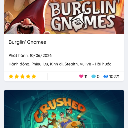
Burglin' Gnomes
Phát hành: 10/06/2026
Hành động
Phiêu lưu
Kinh dị
Stealth
Vui vẻ - Hài hước
11
0
10271