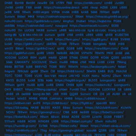
DN88
|
Bet88
|
Bet88
|
new88
|
O8
|
cf789
|
f168
|
https://on68c.com/
|
cm88
|
Jun88
|
JW88
|
cm88
|
F168
|
on68
|
https://taixiuonline.direct
|
w88
|
rikvip
|
HZ88
|
LX88
|
u888
|
jw88
|
lv88
|
98win
|
ml88.vegas
|
VIP66
|
mv66
|
ml88
|
luck8
|
S666
|
789bet
|
qq88
|
Sunwin
|
8kbet
|
MK8
|
https://cakhiatv.express/
|
39bet
|
https://nhacaiuytin88.ae.org/
|
nohu90 com
|
https://go88club.ru.com/
|
kingfun
|
thabet
|
https://kqbd.mx
|
PG88
|
ok8386
|
https://cakhiatv365.com/
|
nowgoal
|
https://keonhacai5.ru.com/
|
EE88
|
nohu90
|
7m
|
LUCK8
|
NK88
|
sunwin
|
u888
|
kèo nhà cái
|
tỷ lệ cá cược
|
trang cá độ
bóng đá
|
tỷ lệ kèo nhà cái
|
sunwin
|
go88
|
cf68
|
cm88
|
u888
|
u888
|
qh88
|
KUBET88
|
UU88
|
https://on682.com/
|
Na99
|
https://llwin.you/
|
https://gg88.you/
|
BJ88
|
SV888
|
luck8
|
https://gk88-z1.com/
|
ok8386
|
ON68
|
789win
|
TK688
|
bongdalu
|
fb88
|
m88
|
win55
|
86bet
|
https://go88v2.net/
|
qs88
|
GG88
|
lv88
|
https://new88pm.com/
|
On68
|
https://gg88fun.com
|
go88
|
U888
|
Hello88
|
ABC88
|
VIPWIN
|
78WIN
|
MK8
|
on68
|
s66
|
XOSO66
|
LUCK8
|
88M
|
uy88
|
mb88
|
QS88
|
ST666
|
DN88
|
GO99
|
KO66
|
QS88
|
ok8386
|
S666
|
CAKHIATV
|
SOCOLIVE
|
33win
|
mu88
|
MB66
|
cf68
|
MK8
|
LV88
|
LV88
|
79king
|
88AA
|
BET88
|
bj88
|
888VND
|
TG88
|
188V
|
98WIN
|
https://keobongda.com/
|
febet
|
haywin
|
789club
|
go88
|
33win
|
O8
|
https://hi88.tours/
|
36WIN
|
EA88
|
8US
|
Motchill
|
TDTC
|
TD88
|
TD88
|
VLXX
|
Sex Việt
|
Heovl
|
JAV HD
|
VLXX
|
Nohu
|
NOHU
|
23win
|
KK55
|
KK55
|
BL555
|
luck8
|
123b
|
ko66
|
https://hay88.org.uk/
|
BL555
|
luongsontv
|
qh88
|
789win
|
go99
|
mu88
|
bj88
|
uu88
|
DN88
|
CM88
|
bj88
|
https://xoilactv.llc/
|
luongsontv
|
OK9
|
8XBET
|
https://79king.capital/
|
shbet
|
Fun88 Thai
|
XOSO66
|
LUCKY88
|
S8
|
U888
|
dn88
|
s8
|
ae888
|
bong da 365
|
J88
|
tt88
|
QQ88
|
Sunwin
|
O8
|
O8
|
s8
|
AU88
|
s8
|
s8
|
Hubet
|
Win55
|
MM88
|
XN88
|
Cakhiatv
|
HM88
|
https://u8888.house/
|
https://e68win.net
|
ev99
|
https://c168.buzz/
|
https://fly88.in/
|
open88
|
188V
|
https://S8.today
|
NK88
|
BL555
|
KK55
|
88aa
|
Sunwin
|
https://b52club14.com/
|
KUWIN
|
NOHU
|
789win
|
https://gavangtvv.cc/
|
C168
|
lx88
|
Ae888
|
https://8xbet1.co.com/
|
https://8xbet8x.it.com/
|
98win
|
68win
|
88AA
|
AO88
|
GO99
|
LLWIN
|
GG88
|
F8BET
|
555win
|
mb88
|
AO88
|
KING88
|
LX88
|
https://8kbet.com.ph/
|
33win
|
nohu90
|
https://twin68.gr.com/
|
SV368
|
https://8kbet.cafe/
|
8kbet
|
https://shbet-okvip.uk.com/
|
https://on68info.com/
|
77ag
|
https://gavangtv.global/
|
xoso66
|
QS88
|
U88
|
789win
|
https://mitomtv.cx/
|
LC88
|
lô đề online
|
xoso66
|
kèo nhà cái
|
789WIN
|
rs88
|
QH888
|