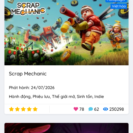
Việt hóa
Scrap Mechanic
Phát hành: 24/07/2026
Hành động
Phiêu lưu
Thế giới mở
Sinh tồn
Indie
78
62
230298