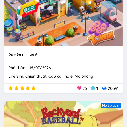
Go-Go Town!
Phát hành: 16/07/2026
Life Sim
Chiến thuật
Câu cá
Indie
Mô phỏng
25
1
20591
Multiplayer