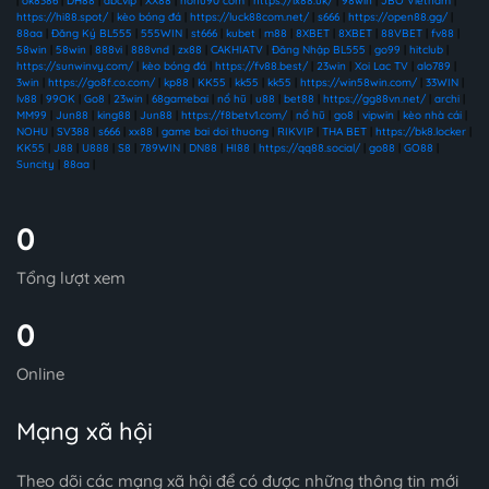
|
ok8386
|
DH88
|
abcvip
|
XX88
|
nohu90 com
|
https://lx88.uk/
|
98win
|
JBO Vietnam
|
https://hi88.spot/
|
kèo bóng đá
|
https://luck88com.net/
|
s666
|
https://open88.gg/
|
88aa
|
Đăng Ký BL555
|
555WIN
|
st666
|
kubet
|
m88
|
8XBET
|
8XBET
|
88VBET
|
fv88
|
58win
|
58win
|
888vi
|
888vnd
|
zx88
|
CAKHIATV
|
Đăng Nhập BL555
|
go99
|
hitclub
|
https://sunwinvy.com/
|
kèo bóng đá
|
https://fv88.best/
|
23win
|
Xoi Lac TV
|
alo789
|
3win
|
https://go8f.co.com/
|
kp88
|
KK55
|
kk55
|
kk55
|
https://win58win.com/
|
33WIN
|
lv88
|
99OK
|
Go8
|
23win
|
68gamebai
|
nổ hũ
|
u88
|
bet88
|
https://gg88vn.net/
|
archi
|
MM99
|
Jun88
|
king88
|
Jun88
|
https://f8betv1.com/
|
nổ hũ
|
go8
|
vipwin
|
kèo nhà cái
|
NOHU
|
SV388
|
s666
|
xx88
|
game bai doi thuong
|
RIKVIP
|
THA BET
|
https://bk8.locker
|
KK55
|
J88
|
U888
|
S8
|
789WIN
|
DN88
|
HI88
|
https://qq88.social/
|
go88
|
GO88
|
Suncity
|
88aa
|
0
Tổng lượt xem
0
Online
Mạng xã hội
Theo dõi các mạng xã hội để có được những thông tin mới