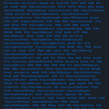
Xóc đĩa online
|
Kèo nhà cái 5
|
88goals
|
iwin
|
Tài xỉu MD5
|
1GOM
|
Rikvip
|
Go88
|
B52
club
|
max88
|
MM88
|
https://iwinclub.ru.com/
|
RIKVIP
|
RIKVIP
|
789win
|
go88
|
xoso66
|
https://cm88.dad/
|
https://hi88.uno/
|
https://iwin.sa.com/
|
go88
|
https://mm88.press/
|
Xoso66
|
phim sex vlxx
|
https://xx88brand.com/
|
https://b52club.sa.com/
|
https://sunwin19.cn.com/
|
https://keonhacai.gdn/
|
https://789clubb.one/
|
iwinclub
|
bin88
|
GG88
|
tải game daominhha
|
GG88
|
XX88
|
RR88
|
https://sunwin.talk/
|
nổ hũ
|
go88
|
Hitclub
|
PG99
|
https://pg66.us.com/
|
MB66
|
Jun88
|
MB66
|
open88
|
https://f168slot.com/
|
https://open886.com/
|
https://open88.today/
|
MB66
|
Sv368
|
OPEN88
|
MM88
|
PG99
|
https://hi88s.com/
|
FLY88
|
Bet88
|
nn777
|
MB66
|
https://fly88.uno/
|
789win
|
vaobet
|
SC88
|
GO88
|
dt68
|
kèo nhà cái
|
https://sunwin99.ceo/
|
https://go88.deal/
|
https://hitclubsbs.jp.net/
|
https://keonhacai.voto/
|
GG88
|
https://gg88.co.com/
|
gem88
|
B52
|
nổ hũ
|
https://tylekeonhacai.life/
|
https://new88.biz/
|
PG88
|
Bet168
|
23win
|
RR88
|
Hitclub
|
Go88
|
Iwin
|
sunwin
|
win79
|
V9bet
|
kqbd
|
sunwin
|
33win
|
https://8kbet.org/
|
https://keonhacaitop.com/
|
https://manclub99.com/
|
Bomwin
|
https://keonhacai95.com/
|
xx88
|
go88
|
b52
|
789club
|
rikvip
|
go88
|
hitclub
|
socolive
|
nổ hũ
|
tài xỉu online
|
game bài đổi thưởng
|
b52club
|
kèo nhà cái
|
sunwin
|
iwin
|
i9bet
|
https://rr88it.com/
|
FB88
|
FB88
|
FB88
|
FB88
|
FB88
|
b52
|
https://789clubze.win/
|
RR88
|
สล็อต
|
https://luphim.com/
|
79KING
|
https://kjc.football/
|
B52 club
|
Bong88
|
Sunwin
|
xem phim fun
|
ae888
|
CM88
|
https://88aa.actor/
|
https://b52club.money/
|
Max88
|
go88
|
https://keobongda.cafe/
|
uu88
|
KJC
|
https://luongsontv23.com/
|
https://cm88.vision/
|
open88
|
https://new88.market/
|
https://28bet.blue/
|
78Win
|
789club
|
7m
|
https://hi88c.com/
|
https://f8bet.dental/
|
go88
|
Socolive
|
F168
|
FB88
|
socolive1 com
|
https://thienhabet.ru.com/
|
E88
|
https://www.fly888.club/
|
hitclub
|
hitclub
|
https://mu88.help/
|
https://sunwinn.za.com/
|
https://go881.jp.net/
|
https://lodeonline.gb.net/
|
Nổ hũ
|
https://bom.win/
|
Ngonclub
|
f168
|
33win
|
https://bongdalu88.co/
|
kèo nhà cái
|
net88
|
iwinclub
|
manclub
|
GMNC
|
Nohu90
|
cm88
|
https://new88.movie/
|
https://go88club4.com/
|
MM88
|
Sanclub
|
https://bet88.graphics/
|
CM88
|
C168
|
79King
|
LLWIN
|
f168
|
https://2ok9.com/
|
sc88
|
iwinclub
|
https://banca.ac/
|
https://gamebai.work/
|
Jun88
|
sc88
|
OK9
|
cm88
|
nổ hũ
|