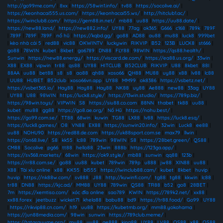
http://go99me.com/
|
8xx
|
https://58win1.info/
|
tv88
|
https://socolive.ai/
|
https://keonhacai555.us.com/
|
https://keonhacai55.ws/
|
http://hitclub1.ac/
|
https://iwinclub8.com/
|
https://gem88.in.net/
|
mb88
|
uu88
|
https://uu88.date/
|
https://new88.land/
|
https://new882.info/
|
UY88
|
77ag
|
ok365
|
G666
|
c168
|
789k
|
789F
|
789F
|
789F
|
789F
|
nổ hũ
|
https://kqbd.gg/
|
go88
|
AD88
|
au88
|
mu88
|
luck8
|
999bet
|
kèo nhà cái 5
|
red88
|
vic88
|
OKWINTV
|
luckywin
|
RIKVIP
|
B52
|
123B
|
LUCK8
|
st666
|
go88
|
78WIN
|
kubet
|
8kbet
|
ga6789
|
DN88
|
FLY88
|
98WIN
|
https://qs88.health/
|
Sunwin
|
https://new88.energy/
|
https://viscard.de.com/
|
https://ea88.us.org/
|
33win
|
X88
|
EX88
|
vipwin
|
tr88
|
qs88
|
UY88
|
HITCLUB
|
B52CLUB
|
RIKVIP
|
U88
|
8kbet
|
88I
|
88AA
|
uu88
|
bet88
|
s8
|
s8
|
ao88
|
qh88
|
xoso66
|
QH88
|
MU88
|
uy88
|
x88
|
lv88
|
lc88
|
UU88
|
HUBET
|
B52club
|
xoso66vn.app
|
UY88
|
MM99
|
ok8386
|
https://vsbetz.net/
|
https://vsbet365.io/
|
Hay88
|
Hay88
|
Hay88
|
NK88
|
uy88
|
Ae888
|
new88
|
33ag
|
UY88
|
UY88
|
U88
|
98WIN
|
https://luck8.style/
|
https://13win.studio/
|
https://789p.biz/
|
https://98win.toys/
|
VIPWIN
|
S8
|
https://siu88.co.com
|
88NN
|
thabet
|
tk88
|
uu88
|
kubet
|
mu88
|
gg88
|
https://go8.ae.org/
|
Nổ Hũ
|
https://nohu.best/
|
https://go99.com.se/
|
TT88
|
68win
|
kuwin
|
TG88
|
LX88
|
lv88
|
https://luck8.esq/
|
https://luck8.games/
|
O8
|
VN88
|
EX88
|
https://sunwin20.info/
|
32win
|
Luck8
|
ee88
|
uu88
|
NOHU90
|
https://red88.de.com
|
https://uk88sport.com.se
|
max79
|
llwin
|
https://on68.live/
|
S8
|
kk55
|
lc88
|
789win
|
98WIN
|
S8
|
https://28bet.green/
|
QS88
|
CM88
|
Socolive
|
pg66
|
tt88
|
hello88
|
23win
|
888b
|
https://123ga.app/
|
https://sv368.markets/
|
68win
|
https://ok9.style/
|
mb88
|
sunwin
|
qq88
|
123b
|
https://rr88.com.se/
|
go88
|
uu88
|
kubet
|
789win
|
789p
|
u888
|
jw88
|
XIN88
|
uu88
|
X88
|
Tài xỉu online
|
x88
|
KK55
|
bl555
|
https://iwinclub88.cam/
|
kubet
|
8kbet
|
huvip
|
huvip
|
https://nk88w.com/
|
sv888
|
J88
|
http://kuwinfi.com/
|
tg88
|
tg88
|
kkwin
|
lc88
|
tr88
|
DN88
|
https://kjc.ad/
|
MM88
|
UY88
|
789win
|
QS88
|
TR88
|
b52
|
go8
|
28BET
|
7m
|
https://xemtiso.com/
|
xóc đĩa online
|
sao789
|
KWIN
|
https://789k2.net/
|
xx88
|
xx88.forex
|
jeetbuzz
|
wicket71
|
khela88
|
babu88
|
bd9
|
https://tr88.food/
|
Go99
|
UY88
|
https://rikvip88.cn.com/
|
h19
|
uu88
|
https://kubetmb.org/
|
mm88.yokohama
|
https://jun88media.com/
|
98win
|
sunwin
|
https://789club.meme/
|
https://tatarayume.org/
|
mu88
|
uu88
|
ae888
|
king88
|
UY88
|
LV88
|
QS88
|
x88
|
QS88