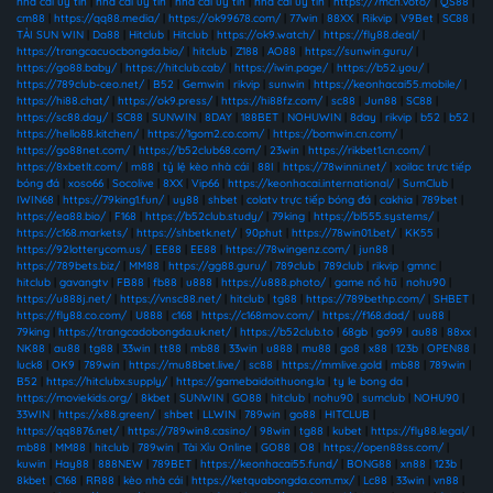
nhà cái uy tín
|
nhà cái uy tín
|
nhà cái uy tín
|
nhà cái uy tín
|
https://7mcn.voto/
|
QS88
|
cm88
|
https://qq88.media/
|
https://ok99678.com/
|
77win
|
88XX
|
Rikvip
|
V9Bet
|
SC88
|
TẢI SUN WIN
|
Da88
|
Hitclub
|
Hitclub
|
https://ok9.watch/
|
https://fly88.deal/
|
https://trangcacuocbongda.bio/
|
hitclub
|
Z188
|
AO88
|
https://sunwin.guru/
|
https://go88.baby/
|
https://hitclub.cab/
|
https://iwin.page/
|
https://b52.you/
|
https://789club-ceo.net/
|
B52
|
Gemwin
|
rikvip
|
sunwin
|
https://keonhacai55.mobile/
|
https://hi88.chat/
|
https://ok9.press/
|
https://hi88fz.com/
|
sc88
|
Jun88
|
SC88
|
https://sc88.day/
|
SC88
|
SUNWIN
|
8DAY
|
188BET
|
NOHUWIN
|
8day
|
rikvip
|
b52
|
b52
|
https://hello88.kitchen/
|
https://1gom2.co.com/
|
https://bomwin.cn.com/
|
https://go88net.com/
|
https://b52club68.com/
|
23win
|
https://rikbet1.cn.com/
|
https://8xbetlt.com/
|
m88
|
tỷ lệ kèo nhà cái
|
88I
|
https://78winni.net/
|
xoilac trực tiếp
bóng đá
|
xoso66
|
Socolive
|
8XX
|
Vip66
|
https://keonhacai.international/
|
SumClub
|
IWIN68
|
https://79king1.fun/
|
uy88
|
shbet
|
colatv trực tiếp bóng đá
|
cakhia
|
789bet
|
https://ea88.bio/
|
F168
|
https://b52club.study/
|
79king
|
https://bl555.systems/
|
https://c168.markets/
|
https://shbetk.net/
|
90phut
|
https://78win01.bet/
|
KK55
|
https://92lotterycom.us/
|
EE88
|
EE88
|
https://78wingenz.com/
|
jun88
|
https://789bets.biz/
|
MM88
|
https://gg88.guru/
|
789club
|
789club
|
rikvip
|
gmnc
|
hitclub
|
gavangtv
|
FB88
|
fb88
|
u888
|
https://u888.photo/
|
game nổ hũ
|
nohu90
|
https://u888j.net/
|
https://vnsc88.net/
|
hitclub
|
tg88
|
https://789bethp.com/
|
SHBET
|
https://fly88.co.com/
|
U888
|
c168
|
https://c168mov.com/
|
https://f168.dad/
|
uu88
|
79king
|
https://trangcadobongda.uk.net/
|
https://b52club.to
|
68gb
|
go99
|
au88
|
88xx
|
NK88
|
au88
|
tg88
|
33win
|
tt88
|
mb88
|
33win
|
u888
|
mu88
|
go8
|
x88
|
123b
|
OPEN88
|
luck8
|
OK9
|
789win
|
https://mu88bet.live/
|
sc88
|
https://mmlive.gold
|
mb88
|
789win
|
B52
|
https://hitclubx.supply/
|
https://gamebaidoithuong.la
|
ty le bong da
|
https://moviekids.org/
|
8kbet
|
SUNWIN
|
GO88
|
hitclub
|
nohu90
|
sumclub
|
NOHU90
|
33WIN
|
https://x88.green/
|
shbet
|
LLWIN
|
789win
|
go88
|
HITCLUB
|
https://qq8876.net/
|
https://789win8.casino/
|
98win
|
tg88
|
kubet
|
https://fly88.legal/
|
mb88
|
MM88
|
hitclub
|
789win
|
Tài Xỉu Online
|
GO88
|
O8
|
https://open88ss.com/
|
kuwin
|
Hay88
|
888NEW
|
789BET
|
https://keonhacai55.fund/
|
BONG88
|
xn88
|
123b
|
8kbet
|
C168
|
RR88
|
kèo nhà cái
|
https://ketquabongda.com.mx/
|
Lc88
|
33win
|
vn88
|