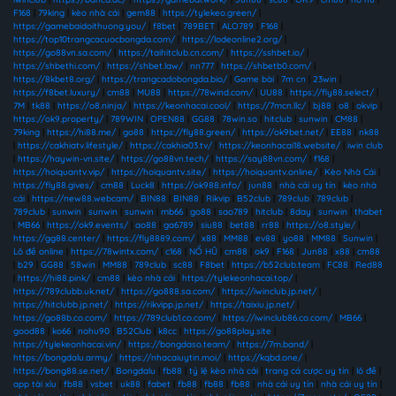
F168
|
79king
|
kèo nhà cái
|
gem88
|
https://tylekeo.green/
|
https://gamebaidoithuong.you/
|
f8bet
|
789BET
|
ALO789
|
F168
|
https://top10trangcacuocbongda.com/
|
https://lodeonline2.org/
|
https://go88vn.sa.com/
|
https://taihitclub.cn.com/
|
https://sshbet.io/
|
https://shbethi.com/
|
https://shbet.law/
|
nn777
|
https://shbetb0.com/
|
https://8kbet8.org/
|
https://trangcadobongda.bio/
|
Game bài
|
7m cn
|
23win
|
https://f8bet.luxury/
|
cm88
|
MU88
|
https://78wind.com/
|
UU88
|
https://fly88.select/
|
7M
|
tk88
|
https://o8.ninja/
|
https://keonhacai.cool/
|
https://7mcn.llc/
|
bj88
|
o8
|
okvip
|
https://ok9.property/
|
789WIN
|
OPEN88
|
GG88
|
78win.so
|
hitclub
|
sunwin
|
CM88
|
79king
|
https://hi88.me/
|
go88
|
https://fly88.green/
|
https://ok9bet.net/
|
EE88
|
nk88
|
https://cakhiatv.lifestyle/
|
https://cakhia03.tv/
|
https://keonhacai18.website/
|
iwin club
|
https://haywin-vn.site/
|
https://go88vn.tech/
|
https://say88vn.com/
|
f168
|
https://hoiquantv.vip/
|
https://hoiquantv.site/
|
https://hoiquantv.online/
|
Kèo Nhà Cái
|
https://fly88.gives/
|
cm88
|
Luck8
|
https://ok988.info/
|
jun88
|
nhà cái uy tín
|
kèo nhà
cái
|
https://new88.webcam/
|
BIN88
|
BIN88
|
Rikvip
|
B52club
|
789club
|
789club
|
789club
|
sunwin
|
sunwin
|
sunwin
|
mb66
|
go88
|
sao789
|
hitclub
|
8day
|
sunwin
|
thabet
|
MB66
|
https://ok9.events/
|
ao88
|
ga6789
|
siu88
|
bet88
|
rr88
|
https://o8.style/
|
https://gg88.center/
|
https://fly8889.com/
|
x88
|
MM88
|
ev88
|
yo88
|
MM88
|
Sunwin
|
Lô đề online
|
https://78wintx.com/
|
c168
|
NỔ HŨ
|
cm88
|
ok9
|
F168
|
Jun88
|
x88
|
cm88
|
b29
|
GG88
|
58win
|
MM88
|
789club
|
sc88
|
F8bet
|
https://b52club.team
|
FC88
|
Red88
|
https://hi88.pink/
|
cm88
|
kèo nhà cái
|
https://tylekeonhacai.top/
|
https://789clubb.uk.net/
|
https://go888.sa.com/
|
https://iwinclub.jp.net/
|
https://hitclubb.jp.net/
|
https://rikvipp.jp.net/
|
https://taixiu.jp.net/
|
https://go88b.co.com/
|
https://789club1.co.com/
|
https://iwinclub86.co.com/
|
MB66
|
good88
|
ko66
|
nohu90
|
B52Club
|
k8cc
|
https://go88play.site
|
https://tylekeonhacai.vin/
|
https://bongdaso.team/
|
https://7m.band/
|
https://bongdalu.army/
|
https://nhacaiuytin.moi/
|
https://kqbd.one/
|
https://bong88.se.net/
|
Bongdalu
|
fb88
|
tỷ lệ kèo nhà cái
|
trang cá cược uy tín
|
lô đề
|
app tài xỉu
|
fb88
|
vsbet
|
uk88
|
fabet
|
fb88
|
fb88
|
fb88
|
nhà cái uy tín
|
nhà cái uy tín
|