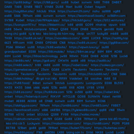
https://qs88.baby/
|
https://c168.guru/
|
uu88
|
hubet
|
sunwin
|
hi88
|
TX88
|
DABET
|
DA88
|
TA88
|
SIN88
|
11BET
|
VIN88
|
DU88
|
9bet
|
bu88
|
Oxbet
|
haywin
|
https://say88vn.site/
|
hitclub
|
99ok
|
https://sunwin29.com/
|
nohu
|
az888
|
ug88
|
ea88
|
S666
|
789win
|
s666
|
sunwin
|
sunwin
|
https://keonhacai5.boats/
|
sv368hn.com
|
SV388
|
Kubet
|
https://alo789apk.app/
|
https://hitclub1.guru/
|
https://b52.ventures/
|
https://luongson117.tv/
|
https://8kbettt.co/
|
lv88
|
qh88
|
GO99
|
nhatvip
|
vipwin
|
tr88
|
nk88
|
56win
|
hitclub.compare
|
123bet
|
QS88
|
TG88
|
DN88
|
789WIN
|
gem88
|
fb88
|
trang chủ go88
|
tỷ lệ kèo
|
kèo bóng đá hôm nay
|
rikvip
|
vin777
|
lucky88
|
mb88
|
ao88
|
TK88
|
https://ao88.uk.net/
|
https://xoso66a.co.com/
|
nk88
|
LUCK8
|
https://ao88y.top
|
6623
|
H19.com
|
tt88
|
DN88
|
OPEN88
|
C168
|
https://xx88.uk.com/
|
https://gg88se.com/
|
PG66
|
88kbet
|
uu88
|
https://lc88.website/
|
https://vipwin.luxury/
|
au88
|
grandpashabet
|
EE88
|
https://88i.mobile/
|
https://88m.ae.org/
|
88M
|
88M
|
AO88
|
88M
|
Luck8
|
https://88aa.technology
|
jw88
|
98Win
|
TG88
|
DH88
|
AO88
|
123B
|
Luck8
|
https://dn88s.net/
|
https://go8.onl/
|
OKWIN
|
ao88
|
x88
|
https://ao88.cx/
|
https://nk88.select/
|
tr88
|
nk88
|
uu88
|
https://vsbet.love/
|
https://soikeo.jpn.com/
|
https://gamebai.ae.org/
|
23win
|
GG88
|
LLWIN
|
Tieulamtv
|
Tieulamtv
|
Tieulamtv
|
Tieulamtv
|
Tieulamtv
|
Tieulamtv
|
Tieulamtv
|
vu88
|
https://hitclub88.net/
|
C168
|
S666
|
https://s666.holiday/
|
đá gà trực tiếp
|
RR99
|
Vaidebet
|
S8
|
socolive
|
tk88
|
S8
|
https://fv88.food/
|
86bet
|
sunwin
|
hitclub
|
Luongsontv
|
Luongsontv
|
EE88
|
BL555
|
KK55
|
KK55
|
S666
|
s666
|
vip66
|
123b
|
ee88
|
XX8
|
AD88
|
UY88
|
UY88
|
https://s88.za.com/
|
https://hz88site.com
|
123b
|
sv388
|
qs88
|
https://vsbet.link/
|
onbet
|
https://febetvip.it.com/
|
RIKVIP
|
HITCLUB
|
GO88
|
SUNWIN
|
fabet
|
net88
|
mubet
|
AE888
|
AE888
|
o8
|
ON68
|
sunwin
|
uu88
|
88M
|
Sunwin
|
KO66
|
https://alahlyg.sa.com/
|
789win
|
https://on686.com/
|
https://on683.com/
|
F8BET
|
https://keonhacai5.com/
|
s666
|
ok8386
|
https://tylekeo88s.com/
|
qq88
|
c168
|
33win
|
BET88
|
nổ hũ
|
onbet
|
b52club
|
QS88
|
FV88
|
https://xoilac.movie/
|
https://rakhoitv.network/
|
alo789
|
GG88
|
Go88
|
LC88
|
789bet.tv
|
game bài đổi thưởng
|
kèo nhà cái 5
|
Luckywin
|
https://mobamonster.com/
|
https://on68i.com/
|
PG99
|
PG88
|
BET88
|
123bet
|
go88
|
go88
|
789bet
|
https://kubet773.com/
|
https://kubetqw.com/
|
https://mu886.pizza/
|
F168
|
ok8386
|
LX88
|
lương sơn tv
|
SV66
|
NK88
|
Luck8
|
Luck8
|