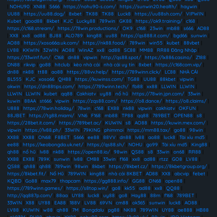
|
NOHU90
|
XN88
|
S666
|
https://nohu90-s.com/
|
https://sunwin20.health/
|
haywin
|
UU88
|
https://uu88.dog/
|
8xbet
|
TK88
|
TK88
|
Luck8
|
https://uu88sh.com/
|
VIPWIN
|
Kubet
|
good88
|
8kbet
|
KJC
|
Lucky88
|
789win
|
GK88
|
https://ok9.training/
|
c168
|
https://c168.stream/
|
https://78win.productions/
|
OK9
|
c168
|
23win
|
mb88
|
s666
|
AD88
|
XX8
|
xx8
|
ad88
|
BJ88
|
ALO789
|
king88
|
uu88
|
https://qs888.it.com/
|
bgd66
|
sunwin
|
AO88
|
https://xoso66a.uk.com/
|
https://nk88.food/
|
789win
|
win55
|
kubet
|
88vbet
|
LV88
|
KKWIN
|
32WIN
|
AO88
|
WinAZ
|
xx8
|
ad88
|
SC88
|
MM88
|
RR88 Đăng Nhập
|
https://33winf.fun/
|
C168
|
dn88
|
vipwin
|
http://qs88.spot/
|
https://lx886.casino/
|
Z188
|
DN88
|
rikvip
|
go88
|
hitclub
|
kèo nhà cái
|
nhà cái uy tín
|
8xbet
|
https://c168com.vip/
|
dn88
|
nk88
|
tt88
|
ao88
|
https://88vv.help/
|
https://789winn.click/
|
LC88
|
NHÀ CÁI
BL555
|
KJC
|
xoso66
|
QH88
|
https://kuwinss.com/
|
TG88
|
UU88
|
88kbet
|
vipwin
|
okwin
|
https://dn88tips.com/
|
https://789winn.tech/
|
fb88
|
xx88
|
LLWIN
|
LLWIN
|
LLWIN
|
LLWIN
|
kubet
|
qq88
|
Cakhiatv
|
uy88
|
nổ hũ
|
https://78win.jpn.com/
|
33win
|
kuwin
|
88AA
|
st666
|
vipwin
|
https://zqs88.com/
|
https://o8.dance/
|
https://o8.claims/
|
U888
|
https://78win.holiday/
|
78win
|
c168
|
EX88
|
nk88
|
vipwin
|
cakhiatv
|
OKFUN
|
88JBET
|
https://tg88.miami/
|
VN6
|
F168
|
mb88
|
TP88
|
qq88
|
789BET
|
OPEN88
|
s8
|
https://28bet.it.com/
|
https://789bet.ac/
|
KUWIN
|
s8
|
AO88
|
https://kuwin.mex.com/
|
vipwin
|
https://lv88.ph/
|
33WIN
|
79KING
|
phimmoi
|
https://mm88.tax/
|
go88
|
98win
|
XX88
|
XX88
|
ON68
|
F8BET
|
S666
|
ee88
|
88VV
|
dn88
|
lv88
|
ao88
|
luck8
|
Tài xỉu md5
|
ee88
|
https://keobongda.uk.net/
|
https://qs88.sh/
|
NOHU
|
go99
|
Tài xỉu md5
|
King88
|
qh88
|
nổ hũ
|
lv88
|
nk88
|
https://open88.io/
|
98win
|
QS88
|
s8
|
33win
|
on68
|
RR88
|
XX88
|
EX88
|
789K
|
sunwin
|
lv88
|
CM88
|
33win
|
f168
|
xx8
|
ad88
|
rtzz
|
GO8
|
LV88
|
QS88
|
qh88
|
qh88
|
789win
|
98win
|
8kbet
|
https://8kbet.cz/
|
https://8kbetgroup.org/
|
https://8kbet.fit/
|
Nổ Hũ
|
789WIN
|
king88
|
nhà cái 8KBET
|
AD88
|
XX8
|
abcvip
|
febet
|
KQBD
|
Go88
|
max79
|
thapcam
|
https://gg888.info/
|
GG88
|
ON68
|
open88
|
https://789winn.games/
|
https://s8top.win/
|
go8
|
kk55
|
ad88
|
xx8
|
QQ88
|
http://qq887p.com/
|
88aa
|
UY88
|
luck8
|
uy88
|
go8
|
Hay88
|
88m
|
f168
|
789BET
|
33WIN
|
X88
|
UY88
|
EA88
|
188V
|
LV88
|
69VN
|
cm88
|
ok365
|
sunwin
|
luck8
|
AO88
|
LV88
|
KUWIN
|
w88
|
qh88
|
7M
|
Bongdalu
|
pg88
|
NK88
|
789WIN
|
UY88
|
ae888
|
HB88