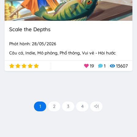
Scale the Depths
Phát hành: 28/05/2026
Câu cá
Indie
Mô phỏng
Phổ thông
Vui vẻ - Hài hước
19
1
13607
1
2
3
4