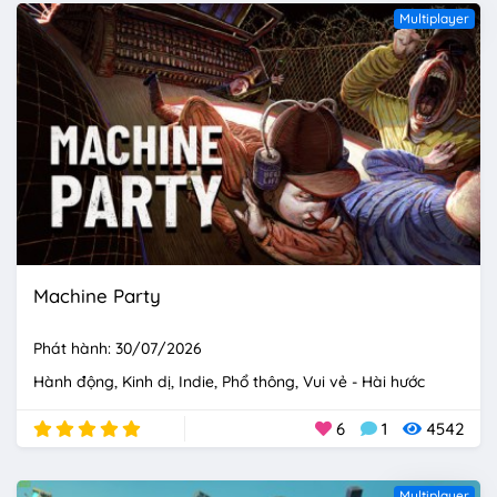
Multiplayer
Machine Party
Phát hành: 30/07/2026
Hành động
Kinh dị
Indie
Phổ thông
Vui vẻ - Hài hước
6
1
4542
Multiplayer