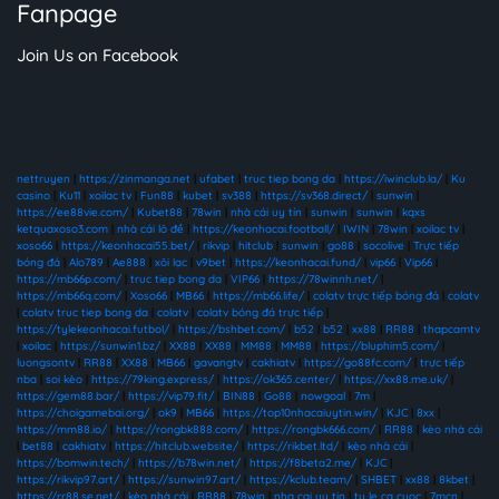
Fanpage
Join Us on Facebook
nettruyen
|
https://zinmanga.net
|
ufabet
|
truc tiep bong da
|
https://iwinclub.la/
|
Ku
casino
|
Ku11
|
xoilac tv
|
Fun88
|
kubet
|
sv388
|
https://sv368.direct/
|
sunwin
|
https://ee88vie.com/
|
Kubet88
|
78win
|
nhà cái uy tín
|
sunwin
|
sunwin
|
kqxs
ketquaxoso3.com
|
nhà cái lô đề
|
https://keonhacai.football/
|
IWIN
|
78win
|
xoilac tv
|
xoso66
|
https://keonhacai55.bet/
|
rikvip
|
hitclub
|
sunwin
|
go88
|
socolive
|
Trực tiếp
bóng đá
|
Alo789
|
Ae888
|
xôi lạc
|
v9bet
|
https://keonhacai.fund/
|
vip66
|
Vip66
|
https://mb66p.com/
|
truc tiep bong da
|
VIP66
|
https://78winnh.net/
|
https://mb66q.com/
|
Xoso66
|
MB66
|
https://mb66.life/
|
colatv trực tiếp bóng đá
|
colatv
|
colatv truc tiep bong da
|
colatv
|
colatv bóng đá trực tiếp
|
https://tylekeonhacai.futbol/
|
https://bshbet.com/
|
b52
|
b52
|
xx88
|
RR88
|
thapcamtv
|
xoilac
|
https://sunwin1.bz/
|
XX88
|
XX88
|
MM88
|
MM88
|
https://bluphim5.com/
|
luongsontv
|
RR88
|
XX88
|
MB66
|
gavangtv
|
cakhiatv
|
https://go88fc.com/
|
trực tiếp
nba
|
soi kèo
|
https://79king.express/
|
https://ok365.center/
|
https://xx88.me.uk/
|
https://gem88.bar/
|
https://vip79.fit/
|
BIN88
|
Go88
|
nowgoal
|
7m
|
https://choigamebai.org/
|
ok9
|
MB66
|
https://top10nhacaiuytin.win/
|
KJC
|
8xx
|
https://mm88.io/
|
https://rongbk888.com/
|
https://rongbk666.com/
|
RR88
|
kèo nhà cái
|
bet88
|
cakhiatv
|
https://hitclub.website/
|
https://rikbet.ltd/
|
kèo nhà cái
|
https://bomwin.tech/
|
https://b78win.net/
|
https://f8beta2.me/
|
KJC
|
https://rikvip97.art/
|
https://sunwin97.art/
|
https://kclub.team/
|
SHBET
|
xx88
|
8kbet
|
https://rr88.se.net/
|
kèo nhà cái
|
RR88
|
78win
|
nha cai uy tin
|
ty le ca cuoc
|
7mcn
|