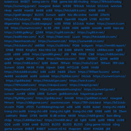
kubetvi.co
|
8KBET
|
lương sơn tv
|
F168
|
game bài đổi thưởng
|
https://789club1.today
|
https://sunwing.jp.net/
|
nowgoal
|
8xbet
|
WE88
|
789club
|
hitclub
|
b52club
|
iwinclub
|
rikvip
|
net88
|
max88
|
bin88
|
sc88
|
https://hitclub9.it.com/
|
XX88
|
dn88
|
https://go8f.design/
|
BL555
|
Sunwin
|
qq88
|
Xóc đĩa online
|
twin68
|
23WIN
|
https://55club.pro/
|
MB66
|
MMOO
|
HM88
|
Open88
|
Hay88
|
UY88
|
ALO789
|
68gamebai
|
https://uu88.nagoya/
|
sc88
|
RR88
|
b52club
|
Kubet
|
https://zowin.it.com
|
O8
|
https://sunwinvv.com/
|
bj 88
|
J188
|
UU88
|
nk88
|
ae888
|
xoso66
|
ee88
|
kqxs.vip
|
https://u888.gallery/
|
QS88
|
https://uy88.com.de/
|
https://uy88.in.net/
|
https://ea88.mex.com/
|
KJC
|
https://hbet.red/
|
LLwin
|
https://hitclub68.cn.com/
|
https://keonhacaitv.io/
|
https://sunwinn.cat/
|
https://sunwin68.cn.com/
|
https://hitclubvn.ch/
|
ok8386
|
https://sc88.link/
|
PG66
|
luckywin
|
https://mm88.report/
|
ON68
|
RR88
|
Kingfun
|
Kèo Nhà Cái
|
O8
|
EA88
|
68WIN
|
MMOO
|
u888ez.com
|
tg88
|
sc88
|
u888
|
u888
|
https://good88.gives/
|
j88
|
f168
|
RR88
|
C168
|
https://hi88com.biz/
|
say88
|
say88
|
28bet
|
ON68
|
https://kkwin.co.com/
|
789f
|
789BET
|
QS88
|
ae888
|
qs88
|
https://m88.actor/
|
bj88
|
8xbet
|
789win
|
https://nohu52.art
|
789win
|
789 club
|
Sunwin
|
GG88
|
NK88
|
FV88
|
Vipwin
|
EA88
|
HITCLUB
|
Go88
|
Vin88
|
https://hitclub88.studio/
|
lc88
|
uu88
|
mb88
|
23win
|
https://789bet7a.com/
|
winvn
|
Ae888
|
xocdia88
|
ao88
|
sodo66
|
https://bj88ac.com/
|
hitclub
|
https://sunwin1.com.co/
|
https://go88a.bid/
|
https://hitclub1.jpn.com/
|
https://iwin.it.com/
|
https://789club63.com/
|
https://rikvipv2.com/
|
https://rikvip3.jp.net/
|
https://keonhacai5.hot/
|
https://gamebaidoithuong1.io/
|
https://sunwin1.jp.net/
|
sunwin
|
Jun88
|
U888
|
U888
|
Sunwin
|
go88com.club
|
haywinvip.jp.net
|
https://fly888y.com/
|
https://go88p.one/
|
iWin68
|
https://go88bet.in.net/
|
nowgoal
|
Mmwin
|
https://c168game.com/
|
zowinmoi.com
|
https://789-club.best
|
https://b52club-
vn.com
|
PG88
|
vf555
|
Fun88dangnhap.net
|
w88
|
w88
|
AU88
|
kubet
|
trang chủ mb88
|
trang chủ au88
|
trang chủ x88
|
trang chủ tg88
|
trang chủ c168
|
XX88
|
xx88
|
S8
|
33win
|
cakhiatv
|
8kbet
|
UY88
|
bet88
|
lô đề online
|
NK88
|
https://nk88.gives/
|
llwin đăng
nhập
|
https://u888bet.live/
|
https://mm88t.dev/
|
s8
|
tg88
|
hz88
|
qs88
|
MB66
|
UU88
|
GO8
|
uu88
|
SC88
|
on68
|
BL555
|
BL555
|
BL555
|
BL555
|
cổng game hitclub
|
cổng
game sunwin
|
8XBET
|
8XBET
|
sunwin nổ hũ
|
thapcam
|
8DAY
|
KING88
|
j88
|