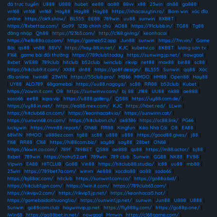
đá trực tuyến
|
U888
|
U888
|
hubet
|
ee88
|
ao88
|
88vv
|
x88
|
23win
|
dn88
|
ga888
|
vn168
|
vn168
|
vn168
|
Hay88
|
Hay88
|
Hay88
|
https://nhacaiuytin.ro/
|
Bom win
|
xóc đĩa
online
|
https://ok9.show/
|
BL555
|
EE88
|
789win
|
uu88
|
sunwin
|
8XBET
|
https://8xbettaz.com/
|
Go99
|
123b chính chủ
|
AO88
|
https://91clubb.in/
|
TG88
|
Tg88
đăng nhập
|
Qh88
|
https://123b3.com/
|
http://c168.giving/
|
keonhacai
|
https://hello88a.co.com/
|
https://gameb52.app
|
Jun88
|
sunwin
|
https://7m.vin/
|
Game
Bài
|
qs88
|
vn88
|
88VV
|
https://hay-88.in.net/
|
KJC
|
kubetvi.co
|
8KBET
|
lương sơn tv
|
F168
|
game bài đổi thưởng
|
https://789club1.today
|
https://sunwing.jp.net/
|
nowgoal
|
8xbet
|
WE88
|
789club
|
hitclub
|
b52club
|
iwinclub
|
rikvip
|
net88
|
max88
|
bin88
|
sc88
|
https://hitclub9.it.com/
|
XX88
|
dn88
|
https://go8f.design/
|
BL555
|
Sunwin
|
qq88
|
Xóc
đĩa online
|
twin68
|
23WIN
|
https://55club.pro/
|
MB66
|
MMOO
|
HM88
|
Open88
|
Hay88
|
UY88
|
ALO789
|
68gamebai
|
https://uu88.nagoya/
|
sc88
|
RR88
|
b52club
|
Kubet
|
https://zowin.it.com
|
O8
|
https://sunwinvv.com/
|
bj 88
|
J188
|
UU88
|
nk88
|
ae888
|
xoso66
|
ee88
|
kqxs.vip
|
https://u888.gallery/
|
QS88
|
https://uy88.com.de/
|
https://uy88.in.net/
|
https://ea88.mex.com/
|
KJC
|
https://hbet.red/
|
LLwin
|
https://hitclub68.cn.com/
|
https://keonhacaitv.io/
|
https://sunwinn.cat/
|
https://sunwin68.cn.com/
|
https://hitclubvn.ch/
|
ok8386
|
https://sc88.link/
|
PG66
|
luckywin
|
https://mm88.report/
|
ON68
|
RR88
|
Kingfun
|
Kèo Nhà Cái
|
O8
|
EA88
|
68WIN
|
MMOO
|
u888ez.com
|
tg88
|
sc88
|
u888
|
u888
|
https://good88.gives/
|
j88
|
f168
|
RR88
|
C168
|
https://hi88com.biz/
|
say88
|
say88
|
28bet
|
ON68
|
https://kkwin.co.com/
|
789f
|
789BET
|
QS88
|
ae888
|
qs88
|
https://m88.actor/
|
bj88
|
8xbet
|
789win
|
https://nohu52.art
|
789win
|
789 club
|
Sunwin
|
GG88
|
NK88
|
FV88
|
Vipwin
|
EA88
|
HITCLUB
|
Go88
|
Vin88
|
https://hitclub88.studio/
|
lc88
|
uu88
|
mb88
|
23win
|
https://789bet7a.com/
|
winvn
|
Ae888
|
xocdia88
|
ao88
|
sodo66
|
https://bj88ac.com/
|
hitclub
|
https://sunwin1.com.co/
|
https://go88a.bid/
|
https://hitclub1.jpn.com/
|
https://iwin.it.com/
|
https://789club63.com/
|
https://rikvipv2.com/
|
https://rikvip3.jp.net/
|
https://keonhacai5.hot/
|
https://gamebaidoithuong1.io/
|
https://sunwin1.jp.net/
|
sunwin
|
Jun88
|
U888
|
U888
|
Sunwin
|
go88com.club
|
haywinvip.jp.net
|
https://fly888y.com/
|
https://go88p.one/
|
iWin68
|
https://go88bet.in.net/
|
nowgoal
|
Mmwin
|
https://c168game.com/
|