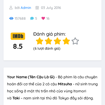
bởi
Admin
03 July 2016
157688
5
16
Đánh giá phim:
8.5
(6 lượt đánh giá)
Your Name (Tên Cậu Là Gì)
- Bộ phim là câu chuyện
hoán đổi cơ thể của 2 cô cậu
Mitsuha
- nữ sinh trung
học sống ở một thị trấn nhỏ của vùng Itomori
và
Taki
– nam sinh tại thủ đô Tokyo đầy sôi động.