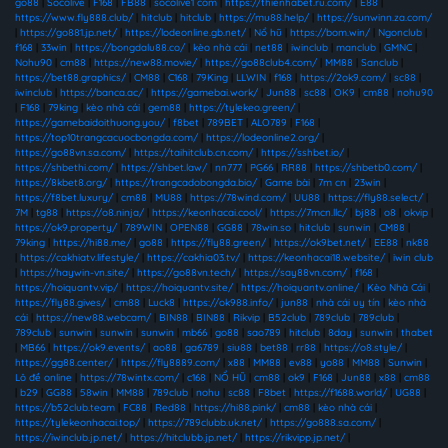
go88
|
Socolive
|
F168
|
FB88
|
socolive1 com
|
https://thienhabet.ru.com/
|
E88
|
https://www.fly888.club/
|
hitclub
|
hitclub
|
https://mu88.help/
|
https://sunwinn.za.com/
|
https://go881.jp.net/
|
https://lodeonline.gb.net/
|
Nổ hũ
|
https://bom.win/
|
Ngonclub
|
f168
|
33win
|
https://bongdalu88.co/
|
kèo nhà cái
|
net88
|
iwinclub
|
manclub
|
GMNC
|
Nohu90
|
cm88
|
https://new88.movie/
|
https://go88club4.com/
|
MM88
|
Sanclub
|
https://bet88.graphics/
|
CM88
|
C168
|
79King
|
LLWIN
|
f168
|
https://2ok9.com/
|
sc88
|
iwinclub
|
https://banca.ac/
|
https://gamebai.work/
|
Jun88
|
sc88
|
OK9
|
cm88
|
nohu90
|
F168
|
79king
|
kèo nhà cái
|
gem88
|
https://tylekeo.green/
|
https://gamebaidoithuong.you/
|
f8bet
|
789BET
|
ALO789
|
F168
|
https://top10trangcacuocbongda.com/
|
https://lodeonline2.org/
|
https://go88vn.sa.com/
|
https://taihitclub.cn.com/
|
https://sshbet.io/
|
https://shbethi.com/
|
https://shbet.law/
|
nn777
|
PG66
|
RR88
|
https://shbetb0.com/
|
https://8kbet8.org/
|
https://trangcadobongda.bio/
|
Game bài
|
7m cn
|
23win
|
https://f8bet.luxury/
|
cm88
|
MU88
|
https://78wind.com/
|
UU88
|
https://fly88.select/
|
7M
|
tg88
|
https://o8.ninja/
|
https://keonhacai.cool/
|
https://7mcn.llc/
|
bj88
|
o8
|
okvip
|
https://ok9.property/
|
789WIN
|
OPEN88
|
GG88
|
78win.so
|
hitclub
|
sunwin
|
CM88
|
79king
|
https://hi88.me/
|
go88
|
https://fly88.green/
|
https://ok9bet.net/
|
EE88
|
nk88
|
https://cakhiatv.lifestyle/
|
https://cakhia03.tv/
|
https://keonhacai18.website/
|
iwin club
|
https://haywin-vn.site/
|
https://go88vn.tech/
|
https://say88vn.com/
|
f168
|
https://hoiquantv.vip/
|
https://hoiquantv.site/
|
https://hoiquantv.online/
|
Kèo Nhà Cái
|
https://fly88.gives/
|
cm88
|
Luck8
|
https://ok988.info/
|
jun88
|
nhà cái uy tín
|
kèo nhà
cái
|
https://new88.webcam/
|
BIN88
|
BIN88
|
Rikvip
|
B52club
|
789club
|
789club
|
789club
|
sunwin
|
sunwin
|
sunwin
|
mb66
|
go88
|
sao789
|
hitclub
|
8day
|
sunwin
|
thabet
|
MB66
|
https://ok9.events/
|
ao88
|
ga6789
|
siu88
|
bet88
|
rr88
|
https://o8.style/
|
https://gg88.center/
|
https://fly8889.com/
|
x88
|
MM88
|
ev88
|
yo88
|
MM88
|
Sunwin
|
Lô đề online
|
https://78wintx.com/
|
c168
|
NỔ HŨ
|
cm88
|
ok9
|
F168
|
Jun88
|
x88
|
cm88
|
b29
|
GG88
|
58win
|
MM88
|
789club
|
nohu
|
sc88
|
F8bet
|
https://f1688.world/
|
UG88
|
https://b52club.team
|
FC88
|
Red88
|
https://hi88.pink/
|
cm88
|
kèo nhà cái
|
https://tylekeonhacai.top/
|
https://789clubb.uk.net/
|
https://go888.sa.com/
|
https://iwinclub.jp.net/
|
https://hitclubb.jp.net/
|
https://rikvipp.jp.net/
|