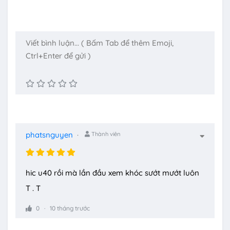
phatsnguyen
Thành viên
hic u40 rồi mà lần đầu xem khóc sướt mướt luôn
T . T
0
10 tháng trước