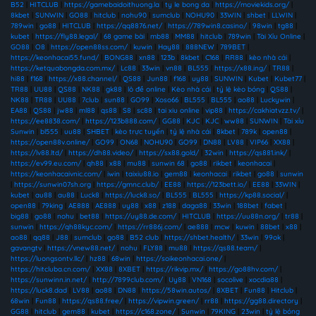
B52
|
HITCLUB
|
https://gamebaidoithuong.la
|
ty le bong da
|
https://moviekids.org/
|
8kbet
|
SUNWIN
|
GO88
|
hitclub
|
nohu90
|
sumclub
|
NOHU90
|
33WIN
|
shbet
|
LLWIN
|
789win
|
go88
|
HITCLUB
|
https://qq8876.net/
|
https://789win8.casino/
|
98win
|
tg88
|
kubet
|
https://fly88.legal/
|
68 game bài
|
mb88
|
MM88
|
hitclub
|
789win
|
Tài Xỉu Online
|
GO88
|
O8
|
https://open88ss.com/
|
kuwin
|
Hay88
|
888NEW
|
789BET
|
https://keonhacai55.fund/
|
BONG88
|
xn88
|
123b
|
8kbet
|
C168
|
RR88
|
kèo nhà cái
|
https://ketquabongda.com.mx/
|
Lc88
|
33win
|
vn88
|
BL555
|
https://x88.ing/
|
TR88
|
hi88
|
f168
|
https://x88.channel/
|
QS88
|
Jun88
|
f168
|
uy88
|
SUNWIN
|
Kubet
|
Kubet77
|
TR88
|
UU88
|
QS88
|
NK88
|
gk88
|
lô đề online
|
Kèo nhà cái
|
tỷ lệ kèo bóng
|
QS88
|
NK88
|
TR88
|
UU88
|
7club
|
sun88
|
GO99
|
Xoso66
|
BL555
|
BL555
|
ao88
|
Luckywin
|
EA88
|
QS88
|
jw88
|
ml88
|
qs88
|
S8
|
sc88
|
tai xiu online
|
vip88
|
https://cakhiatvzz.tv/
|
https://ee8838.com/
|
https://123b888.com/
|
GG88
|
KJC
|
KJC
|
ww88
|
SUNWIN
|
Tài xỉu
Sunwin
|
bl555
|
uu88
|
SHBET
|
kèo trực tuyến
|
tỷ lệ nhà cái
|
8kbet
|
789k
|
open88
|
https://open88v.online/
|
GO99
|
ON68
|
NOHU90
|
GO99
|
DN88
|
LV88
|
VIP66
|
XX88
|
https://lv88.ltd/
|
https://dh88.video/
|
https://sx88.gold/
|
32win
|
https://qs881.ink/
|
https://ev99.eu.com/
|
qh88
|
x88
|
mu88
|
sunwin 68
|
go88
|
rikbet
|
keonhacai
|
https://keonhacaivnic.com/
|
iwin
|
taixiu88.io
|
gem88
|
keonhacai
|
rikbet
|
go88
|
sunwin
|
https://sunwin07sh.org
|
https://gmnc.club/
|
EE88
|
https://123bett.io/
|
EE88
|
33WIN
|
kubet
|
au88
|
au88
|
Luck8
|
https://luck8.so/
|
BL555
|
BL555
|
https://kp88.social/
|
open88
|
79king
|
AE888
|
AE888
|
uy88
|
x88
|
z188
|
daga88
|
33win
|
188bet
|
fabet
|
big88
|
go88
|
nohu
|
bet88
|
https://uy88.de.com/
|
HITCLUB
|
https://uu88n.org/
|
tr88
|
sunwin
|
https://qh88kyc.com/
|
https://rr886j.com/
|
ae888
|
mcw
|
kuwin
|
88bet
|
x88
|
ao88
|
qq88
|
J88
|
sumclub
|
go88
|
B52 club
|
https://shbet.health/
|
33win
|
99ok
|
gavangtv
|
https://vnew88.net/
|
nohu
|
FLY88
|
mu88
|
https://qs88.team/
|
https://luongsontv.llc/
|
hz88
|
68win
|
https://soikeonhacai.one/
|
https://hitcluba.cn.com/
|
XX88
|
8XBET
|
https://rikvip.mx/
|
https://go88hv.com/
|
https://sunwinn.in.net/
|
http://7899club.com/
|
Uy88
|
VN168
|
socolive
|
xocdia88
|
https://luck8.dad
|
LV88
|
ao88
|
DN88
|
https://58win.autos/
|
8XBET
|
Fun88
|
Hitclub
|
68win
|
Fun88
|
https://qs88.free/
|
https://vipwin.green/
|
rr88
|
https://gg88.directory
|
GG88
|
hitclub
|
gem88
|
kubet
|
https://c168.zone/
|
Sunwin
|
79KING
|
23win
|
tỷ lệ bóng