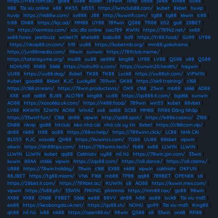
https://rr88.com.se/
|
go88
|
uu88
|
kubet
|
789win
|
789p
|
u888
|
jw88
|
XIN88
|
uu88
|
X88
|
Tài xỉu online
|
x88
|
KK55
|
bl555
|
https://iwinclub88.cam/
|
kubet
|
8kbet
|
huvip
|
huvip
|
https://nk88w.com/
|
sv888
|
J88
|
http://kuwinfi.com/
|
tg88
|
tg88
|
kkwin
|
lc88
|
tr88
|
DN88
|
https://kjc.ad/
|
MM88
|
UY88
|
789win
|
QS88
|
TR88
|
b52
|
go8
|
28BET
|
7m
|
https://xemtiso.com/
|
xóc đĩa online
|
sao789
|
KWIN
|
https://789k2.net/
|
xx88
|
xx88.forex
|
jeetbuzz
|
wicket71
|
khela88
|
babu88
|
bd9
|
https://tr88.food/
|
Go99
|
UY88
|
https://rikvip88.cn.com/
|
h19
|
uu88
|
https://kubetmb.org/
|
mm88.yokohama
|
https://jun88media.com/
|
98win
|
sunwin
|
https://789club.meme/
|
https://tatarayume.org/
|
mu88
|
uu88
|
ae888
|
king88
|
UY88
|
LV88
|
QS88
|
x88
|
QS88
|
NOHU90
|
XN88
|
S666
|
https://nohu90-s.com/
|
https://sunwin20.health/
|
haywin
|
UU88
|
https://uu88.dog/
|
8xbet
|
TK88
|
TK88
|
Luck8
|
https://uu88sh.com/
|
VIPWIN
|
Kubet
|
good88
|
8kbet
|
KJC
|
Lucky88
|
789win
|
GK88
|
https://ok9.training/
|
c168
|
https://c168.stream/
|
https://78win.productions/
|
OK9
|
c168
|
23win
|
mb88
|
s666
|
AD88
|
XX8
|
xx8
|
ad88
|
BJ88
|
ALO789
|
king88
|
uu88
|
https://qs888.it.com/
|
bgd66
|
sunwin
|
AO88
|
https://xoso66a.uk.com/
|
https://nk88.food/
|
789win
|
win55
|
kubet
|
88vbet
|
LV88
|
KKWIN
|
32WIN
|
AO88
|
WinAZ
|
xx8
|
ad88
|
SC88
|
MM88
|
RR88 Đăng Nhập
|
https://33winf.fun/
|
C168
|
dn88
|
vipwin
|
http://qs88.spot/
|
https://lx886.casino/
|
Z188
|
DN88
|
rikvip
|
go88
|
hitclub
|
kèo nhà cái
|
nhà cái uy tín
|
8xbet
|
https://c168com.vip/
|
dn88
|
nk88
|
tt88
|
ao88
|
https://88vv.help/
|
https://789winn.click/
|
LC88
|
NHÀ CÁI
BL555
|
KJC
|
xoso66
|
QH88
|
https://kuwinss.com/
|
TG88
|
UU88
|
88kbet
|
vipwin
|
okwin
|
https://dn88tips.com/
|
https://789winn.tech/
|
fb88
|
xx88
|
LLWIN
|
LLWIN
|
LLWIN
|
LLWIN
|
kubet
|
qq88
|
Cakhiatv
|
uy88
|
nổ hũ
|
https://78win.jpn.com/
|
33win
|
kuwin
|
88AA
|
st666
|
vipwin
|
https://zqs88.com/
|
https://o8.dance/
|
https://o8.claims/
|
U888
|
https://78win.holiday/
|
78win
|
c168
|
EX88
|
nk88
|
vipwin
|
cakhiatv
|
OKFUN
|
88JBET
|
https://tg88.miami/
|
VN6
|
F168
|
mb88
|
TP88
|
qq88
|
789BET
|
OPEN88
|
s8
|
https://28bet.it.com/
|
https://789bet.ac/
|
KUWIN
|
s8
|
AO88
|
https://kuwin.mex.com/
|
vipwin
|
https://lv88.ph/
|
33WIN
|
79KING
|
phimmoi
|
https://mm88.tax/
|
go88
|
98win
|
XX88
|
XX88
|
ON68
|
F8BET
|
S666
|
ee88
|
88VV
|
dn88
|
lv88
|
ao88
|
luck8
|
Tài xỉu md5
|
ee88
|
https://keobongda.uk.net/
|
https://qs88.sh/
|
NOHU
|
go99
|
Tài xỉu md5
|
King88
|
qh88
|
nổ hũ
|
lv88
|
nk88
|
https://open88.io/
|
98win
|
QS88
|
s8
|
33win
|
on68
|
RR88
|