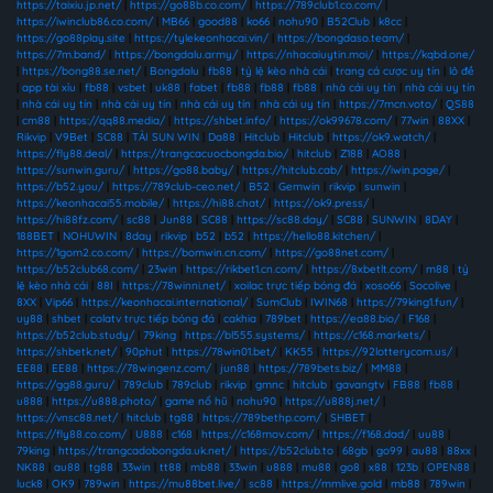
https://taixiu.jp.net/
|
https://go88b.co.com/
|
https://789club1.co.com/
|
https://iwinclub86.co.com/
|
MB66
|
good88
|
ko66
|
nohu90
|
B52Club
|
k8cc
|
https://go88play.site
|
https://tylekeonhacai.vin/
|
https://bongdaso.team/
|
https://7m.band/
|
https://bongdalu.army/
|
https://nhacaiuytin.moi/
|
https://kqbd.one/
|
https://bong88.se.net/
|
Bongdalu
|
fb88
|
tỷ lệ kèo nhà cái
|
trang cá cược uy tín
|
lô đề
|
app tài xỉu
|
fb88
|
vsbet
|
uk88
|
fabet
|
fb88
|
fb88
|
fb88
|
nhà cái uy tín
|
nhà cái uy tín
|
nhà cái uy tín
|
nhà cái uy tín
|
nhà cái uy tín
|
nhà cái uy tín
|
https://7mcn.voto/
|
QS88
|
cm88
|
https://qq88.media/
|
https://shbet.info/
|
https://ok99678.com/
|
77win
|
88XX
|
Rikvip
|
V9Bet
|
SC88
|
TẢI SUN WIN
|
Da88
|
Hitclub
|
Hitclub
|
https://ok9.watch/
|
https://fly88.deal/
|
https://trangcacuocbongda.bio/
|
hitclub
|
Z188
|
AO88
|
https://sunwin.guru/
|
https://go88.baby/
|
https://hitclub.cab/
|
https://iwin.page/
|
https://b52.you/
|
https://789club-ceo.net/
|
B52
|
Gemwin
|
rikvip
|
sunwin
|
https://keonhacai55.mobile/
|
https://hi88.chat/
|
https://ok9.press/
|
https://hi88fz.com/
|
sc88
|
Jun88
|
SC88
|
https://sc88.day/
|
SC88
|
SUNWIN
|
8DAY
|
188BET
|
NOHUWIN
|
8day
|
rikvip
|
b52
|
b52
|
https://hello88.kitchen/
|
https://1gom2.co.com/
|
https://bomwin.cn.com/
|
https://go88net.com/
|
https://b52club68.com/
|
23win
|
https://rikbet1.cn.com/
|
https://8xbetlt.com/
|
m88
|
tỷ
lệ kèo nhà cái
|
88I
|
https://78winni.net/
|
xoilac trực tiếp bóng đá
|
xoso66
|
Socolive
|
8XX
|
Vip66
|
https://keonhacai.international/
|
SumClub
|
IWIN68
|
https://79king1.fun/
|
uy88
|
shbet
|
colatv trực tiếp bóng đá
|
cakhia
|
789bet
|
https://ea88.bio/
|
F168
|
https://b52club.study/
|
79king
|
https://bl555.systems/
|
https://c168.markets/
|
https://shbetk.net/
|
90phut
|
https://78win01.bet/
|
KK55
|
https://92lotterycom.us/
|
EE88
|
EE88
|
https://78wingenz.com/
|
jun88
|
https://789bets.biz/
|
MM88
|
https://gg88.guru/
|
789club
|
789club
|
rikvip
|
gmnc
|
hitclub
|
gavangtv
|
FB88
|
fb88
|
u888
|
https://u888.photo/
|
game nổ hũ
|
nohu90
|
https://u888j.net/
|
https://vnsc88.net/
|
hitclub
|
tg88
|
https://789bethp.com/
|
SHBET
|
https://fly88.co.com/
|
U888
|
c168
|
https://c168mov.com/
|
https://f168.dad/
|
uu88
|
79king
|
https://trangcadobongda.uk.net/
|
https://b52club.to
|
68gb
|
go99
|
au88
|
88xx
|
NK88
|
au88
|
tg88
|
33win
|
tt88
|
mb88
|
33win
|
u888
|
mu88
|
go8
|
x88
|
123b
|
OPEN88
|
luck8
|
OK9
|
789win
|
https://mu88bet.live/
|
sc88
|
https://mmlive.gold
|
mb88
|
789win
|