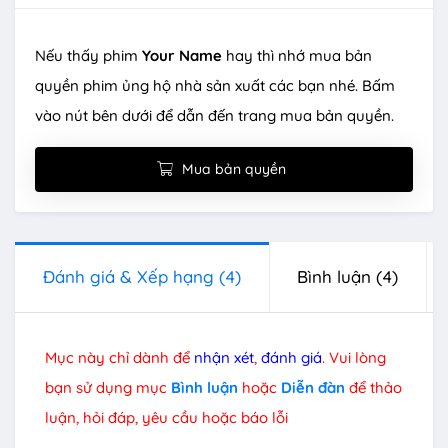
Nếu thấy phim
Your Name
hay thì nhớ mua bản
quyền phim ủng hộ nhà sản xuất các bạn nhé. Bấm
vào nút bên dưới để dẫn đến trang mua bản quyền.
Mua bản quyền
Đánh giá & Xếp hạng
(4)
Bình luận
(4)
Mục này chỉ dành để
nhận xét
,
đánh giá
. Vui lòng
bạn sử dụng mục
Bình luận
hoặc
Diễn đàn
để thảo
luận, hỏi đáp, yêu cầu hoặc báo lỗi