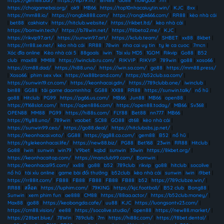
https://gem88.bar/
|
https://vip79.fit/
|
BIN88
|
Go88
|
nowgoal
|
7m
|
https://choigamebai.org/
|
ok9
|
MB66
|
https://top10nhacaiuytin.win/
|
KJC
|
8xx
|
https://mm88.io/
|
https://rongbk888.com/
|
https://rongbk666.com/
|
RR88
|
kèo nhà cái
|
bet88
|
cakhiatv
|
https://hitclub.website/
|
https://rikbet.ltd/
|
kèo nhà cái
|
https://bomwin.tech/
|
https://b78win.net/
|
https://f8beta2.me/
|
KJC
|
https://rikvip97.art/
|
https://sunwin97.art/
|
https://kclub.team/
|
SHBET
|
xx88
|
8kbet
|
https://rr88.se.net/
|
kèo nhà cái
|
RR88
|
78win
|
nha cai uy tin
|
ty le ca cuoc
|
7mcn
|
Xóc đĩa online
|
Kèo nhà cái 5
|
88goals
|
iwin
|
Tài xỉu MD5
|
1GOM
|
Rikvip
|
Go88
|
B52
club
|
max88
|
MM88
|
https://iwinclub.ru.com/
|
RIKVIP
|
RIKVIP
|
789win
|
go88
|
xoso66
|
https://cm88.dad/
|
https://hi88.uno/
|
https://iwin.sa.com/
|
go88
|
https://mm88.press/
|
Xoso66
|
phim sex vlxx
|
https://xx88brand.com/
|
https://b52club.sa.com/
|
https://sunwin19.cn.com/
|
https://keonhacai.gdn/
|
https://789clubb.one/
|
iwinclub
|
bin88
|
GG88
|
tải game daominhha
|
GG88
|
XX88
|
RR88
|
https://sunwin.talk/
|
nổ hũ
|
go88
|
Hitclub
|
PG99
|
https://pg66.us.com/
|
MB66
|
Jun88
|
MB66
|
open88
|
https://f168slot.com/
|
https://open886.com/
|
https://open88.today/
|
MB66
|
Sv368
|
OPEN88
|
MM88
|
PG99
|
https://hi88s.com/
|
FLY88
|
Bet88
|
nn777
|
MB66
|
https://fly88.uno/
|
789win
|
vaobet
|
SC88
|
GO88
|
dt68
|
kèo nhà cái
|
https://sunwin99.ceo/
|
https://go88.deal/
|
https://hitclubsbs.jp.net/
|
https://keonhacai.voto/
|
GG88
|
https://gg88.co.com/
|
gem88
|
B52
|
nổ hũ
|
https://tylekeonhacai.life/
|
https://new88.biz/
|
PG88
|
Bet168
|
23win
|
RR88
|
Hitclub
|
Go88
|
Iwin
|
sunwin
|
win79
|
V9bet
|
kqbd
|
sunwin
|
33win
|
https://8kbet.org/
|
https://keonhacaitop.com/
|
https://manclub99.com/
|
Bomwin
|
https://keonhacai95.com/
|
xx88
|
go88
|
b52
|
789club
|
rikvip
|
go88
|
hitclub
|
socolive
|
nổ hũ
|
tài xỉu online
|
game bài đổi thưởng
|
b52club
|
kèo nhà cái
|
sunwin
|
iwin
|
i9bet
|
https://rr88it.com/
|
FB88
|
FB88
|
FB88
|
FB88
|
FB88
|
b52
|
https://789clubze.win/
|
RR88
|
สล็อต
|
https://luphim.com/
|
79KING
|
https://kjc.football/
|
B52 club
|
Bong88
|
Sunwin
|
xem phim fun
|
ae888
|
CM88
|
https://88aa.actor/
|
https://b52club.money/
|
Max88
|
go88
|
https://keobongda.cafe/
|
uu88
|
KJC
|
https://luongsontv23.com/
|
https://cm88.vision/
|
ee88
|
https://socolive.studio/
|
open88
|
https://new88.market/
|
https://28bet.blue/
|
78Win
|
789club
|
7m
|
https://hi88c.com/
|
https://f8bet.dental/
|