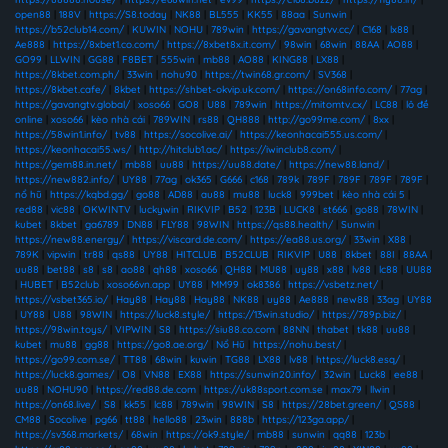
open88
|
188V
|
https://S8.today
|
NK88
|
BL555
|
KK55
|
88aa
|
Sunwin
|
https://b52club14.com/
|
KUWIN
|
NOHU
|
789win
|
https://gavangtvv.cc/
|
C168
|
lx88
|
Ae888
|
https://8xbet1.co.com/
|
https://8xbet8x.it.com/
|
98win
|
68win
|
88AA
|
AO88
|
GO99
|
LLWIN
|
GG88
|
F8BET
|
555win
|
mb88
|
AO88
|
KING88
|
LX88
|
https://8kbet.com.ph/
|
33win
|
nohu90
|
https://twin68.gr.com/
|
SV368
|
https://8kbet.cafe/
|
8kbet
|
https://shbet-okvip.uk.com/
|
https://on68info.com/
|
77ag
|
https://gavangtv.global/
|
xoso66
|
GO8
|
U88
|
789win
|
https://mitomtv.cx/
|
LC88
|
lô đề
online
|
xoso66
|
kèo nhà cái
|
789WIN
|
rs88
|
QH888
|
http://go99me.com/
|
8xx
|
https://58win1.info/
|
tv88
|
https://socolive.ai/
|
https://keonhacai555.us.com/
|
https://keonhacai55.ws/
|
http://hitclub1.ac/
|
https://iwinclub8.com/
|
https://gem88.in.net/
|
mb88
|
uu88
|
https://uu88.date/
|
https://new88.land/
|
https://new882.info/
|
UY88
|
77ag
|
ok365
|
G666
|
c168
|
789k
|
789F
|
789F
|
789F
|
789F
|
nổ hũ
|
https://kqbd.gg/
|
go88
|
AD88
|
au88
|
mu88
|
luck8
|
999bet
|
kèo nhà cái 5
|
red88
|
vic88
|
OKWINTV
|
luckywin
|
RIKVIP
|
B52
|
123B
|
LUCK8
|
st666
|
go88
|
78WIN
|
kubet
|
8kbet
|
ga6789
|
DN88
|
FLY88
|
98WIN
|
https://qs88.health/
|
Sunwin
|
https://new88.energy/
|
https://viscard.de.com/
|
https://ea88.us.org/
|
33win
|
X88
|
789K
|
vipwin
|
tr88
|
qs88
|
UY88
|
HITCLUB
|
B52CLUB
|
RIKVIP
|
U88
|
8kbet
|
88I
|
88AA
|
uu88
|
bet88
|
s8
|
s8
|
ao88
|
qh88
|
xoso66
|
QH88
|
MU88
|
uy88
|
x88
|
lv88
|
lc88
|
UU88
|
HUBET
|
B52club
|
xoso66vn.app
|
UY88
|
MM99
|
ok8386
|
https://vsbetz.net/
|
https://vsbet365.io/
|
Hay88
|
Hay88
|
Hay88
|
NK88
|
uy88
|
Ae888
|
new88
|
33ag
|
UY88
|
UY88
|
U88
|
98WIN
|
https://luck8.style/
|
https://13win.studio/
|
https://789p.biz/
|
https://98win.toys/
|
VIPWIN
|
S8
|
https://siu88.co.com
|
88NN
|
thabet
|
tk88
|
uu88
|
kubet
|
mu88
|
gg88
|
https://go8.ae.org/
|
Nổ Hũ
|
https://nohu.best/
|
https://go99.com.se/
|
TT88
|
68win
|
kuwin
|
TG88
|
LX88
|
lv88
|
https://luck8.esq/
|
https://luck8.games/
|
O8
|
VN88
|
EX88
|
https://sunwin20.info/
|
32win
|
Luck8
|
ee88
|
uu88
|
NOHU90
|
https://red88.de.com
|
https://uk88sport.com.se
|
max79
|
llwin
|
https://on68.live/
|
S8
|
kk55
|
lc88
|
789win
|
98WIN
|
S8
|
https://28bet.green/
|
QS88
|
CM88
|
Socolive
|
pg66
|
tt88
|
hello88
|
23win
|
888b
|
https://123ga.app/
|
https://sv368.markets/
|
68win
|
https://ok9.style/
|
mb88
|
sunwin
|
qq88
|
123b
|