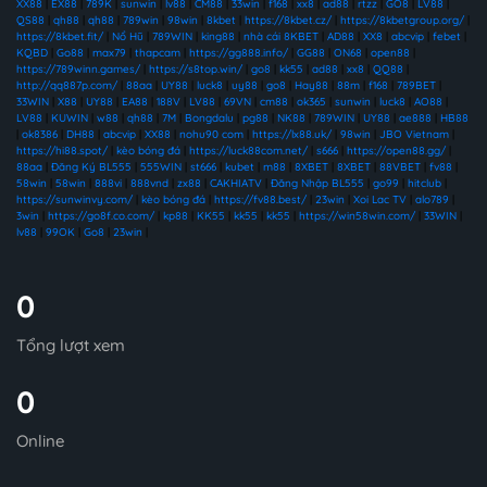
XX88
|
EX88
|
789K
|
sunwin
|
lv88
|
CM88
|
33win
|
f168
|
xx8
|
ad88
|
rtzz
|
GO8
|
LV88
|
QS88
|
qh88
|
qh88
|
789win
|
98win
|
8kbet
|
https://8kbet.cz/
|
https://8kbetgroup.org/
|
https://8kbet.fit/
|
Nổ Hũ
|
789WIN
|
king88
|
nhà cái 8KBET
|
AD88
|
XX8
|
abcvip
|
febet
|
KQBD
|
Go88
|
max79
|
thapcam
|
https://gg888.info/
|
GG88
|
ON68
|
open88
|
https://789winn.games/
|
https://s8top.win/
|
go8
|
kk55
|
ad88
|
xx8
|
QQ88
|
http://qq887p.com/
|
88aa
|
UY88
|
luck8
|
uy88
|
go8
|
Hay88
|
88m
|
f168
|
789BET
|
33WIN
|
X88
|
UY88
|
EA88
|
188V
|
LV88
|
69VN
|
cm88
|
ok365
|
sunwin
|
luck8
|
AO88
|
LV88
|
KUWIN
|
w88
|
qh88
|
7M
|
Bongdalu
|
pg88
|
NK88
|
789WIN
|
UY88
|
ae888
|
HB88
|
ok8386
|
DH88
|
abcvip
|
XX88
|
nohu90 com
|
https://lx88.uk/
|
98win
|
JBO Vietnam
|
https://hi88.spot/
|
kèo bóng đá
|
https://luck88com.net/
|
s666
|
https://open88.gg/
|
88aa
|
Đăng Ký BL555
|
555WIN
|
st666
|
kubet
|
m88
|
8XBET
|
8XBET
|
88VBET
|
fv88
|
58win
|
58win
|
888vi
|
888vnd
|
zx88
|
CAKHIATV
|
Đăng Nhập BL555
|
go99
|
hitclub
|
https://sunwinvy.com/
|
kèo bóng đá
|
https://fv88.best/
|
23win
|
Xoi Lac TV
|
alo789
|
3win
|
https://go8f.co.com/
|
kp88
|
KK55
|
kk55
|
kk55
|
https://win58win.com/
|
33WIN
|
lv88
|
99OK
|
Go8
|
23win
|
0
Tổng lượt xem
0
Online