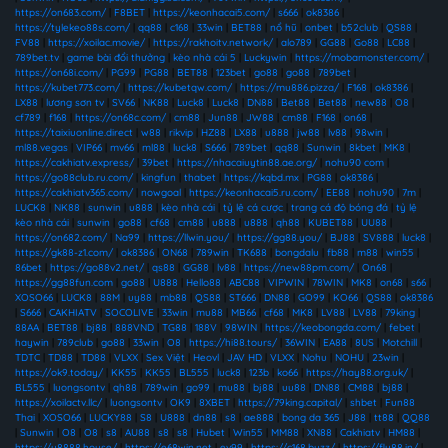
https://on683.com/
|
F8BET
|
https://keonhacai5.com/
|
s666
|
ok8386
|
https://tylekeo88s.com/
|
qq88
|
c168
|
33win
|
BET88
|
nổ hũ
|
onbet
|
b52club
|
QS88
|
FV88
|
https://xoilac.movie/
|
https://rakhoitv.network/
|
alo789
|
GG88
|
Go88
|
LC88
|
789bet.tv
|
game bài đổi thưởng
|
kèo nhà cái 5
|
Luckywin
|
https://mobamonster.com/
|
https://on68i.com/
|
PG99
|
PG88
|
BET88
|
123bet
|
go88
|
go88
|
789bet
|
https://kubet773.com/
|
https://kubetqw.com/
|
https://mu886.pizza/
|
F168
|
ok8386
|
LX88
|
lương sơn tv
|
SV66
|
NK88
|
Luck8
|
Luck8
|
DN88
|
Bet88
|
Bet88
|
new88
|
O8
|
cf789
|
f168
|
https://on68c.com/
|
cm88
|
Jun88
|
JW88
|
cm88
|
F168
|
on68
|
https://taixiuonline.direct
|
w88
|
rikvip
|
HZ88
|
LX88
|
u888
|
jw88
|
lv88
|
98win
|
ml88.vegas
|
VIP66
|
mv66
|
ml88
|
luck8
|
S666
|
789bet
|
qq88
|
Sunwin
|
8kbet
|
MK8
|
https://cakhiatv.express/
|
39bet
|
https://nhacaiuytin88.ae.org/
|
nohu90 com
|
https://go88club.ru.com/
|
kingfun
|
thabet
|
https://kqbd.mx
|
PG88
|
ok8386
|
https://cakhiatv365.com/
|
nowgoal
|
https://keonhacai5.ru.com/
|
EE88
|
nohu90
|
7m
|
LUCK8
|
NK88
|
sunwin
|
u888
|
kèo nhà cái
|
tỷ lệ cá cược
|
trang cá độ bóng đá
|
tỷ lệ
kèo nhà cái
|
sunwin
|
go88
|
cf68
|
cm88
|
u888
|
u888
|
qh88
|
KUBET88
|
UU88
|
https://on682.com/
|
Na99
|
https://llwin.you/
|
https://gg88.you/
|
BJ88
|
SV888
|
luck8
|
https://gk88-z1.com/
|
ok8386
|
ON68
|
789win
|
TK688
|
bongdalu
|
fb88
|
m88
|
win55
|
86bet
|
https://go88v2.net/
|
qs88
|
GG88
|
lv88
|
https://new88pm.com/
|
On68
|
https://gg88fun.com
|
go88
|
U888
|
Hello88
|
ABC88
|
VIPWIN
|
78WIN
|
MK8
|
on68
|
s66
|
XOSO66
|
LUCK8
|
88M
|
uy88
|
mb88
|
QS88
|
ST666
|
DN88
|
GO99
|
KO66
|
QS88
|
ok8386
|
S666
|
CAKHIATV
|
SOCOLIVE
|
33win
|
mu88
|
MB66
|
cf68
|
MK8
|
LV88
|
LV88
|
79king
|
88AA
|
BET88
|
bj88
|
888VND
|
TG88
|
188V
|
98WIN
|
https://keobongda.com/
|
febet
|
haywin
|
789club
|
go88
|
33win
|
O8
|
https://hi88.tours/
|
36WIN
|
EA88
|
8US
|
Motchill
|
TDTC
|
TD88
|
TD88
|
VLXX
|
Sex Việt
|
Heovl
|
JAV HD
|
VLXX
|
Nohu
|
NOHU
|
23win
|
https://ok9.today/
|
KK55
|
KK55
|
BL555
|
luck8
|
123b
|
ko66
|
https://hay88.org.uk/
|
BL555
|
luongsontv
|
qh88
|
789win
|
go99
|
mu88
|
bj88
|
uu88
|
DN88
|
CM88
|
bj88
|
https://xoilactv.llc/
|
luongsontv
|
OK9
|
8XBET
|
https://79king.capital/
|
shbet
|
Fun88
Thai
|
XOSO66
|
LUCKY88
|
S8
|
U888
|
dn88
|
s8
|
ae888
|
bong da 365
|
J88
|
tt88
|
QQ88
|
Sunwin
|
O8
|
O8
|
s8
|
AU88
|
s8
|
s8
|
Hubet
|
Win55
|
MM88
|
XN88
|
Cakhiatv
|
HM88
|
https://u8888.house/
|
https://e68win.net
|
ev99
|
https://c168.buzz/
|
https://fly88.in/
|