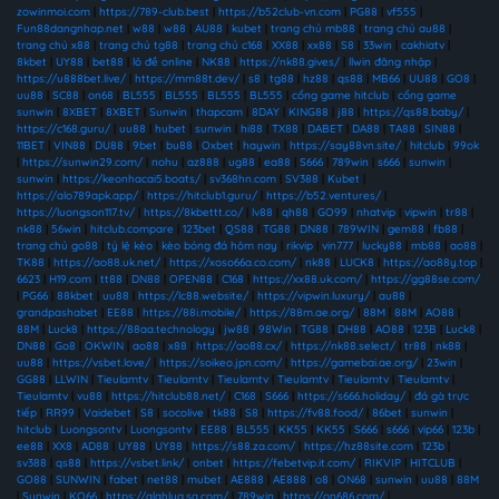
zowinmoi.com
|
https://789-club.best
|
https://b52club-vn.com
|
PG88
|
vf555
|
Fun88dangnhap.net
|
w88
|
w88
|
AU88
|
kubet
|
trang chủ mb88
|
trang chủ au88
|
trang chủ x88
|
trang chủ tg88
|
trang chủ c168
|
XX88
|
xx88
|
S8
|
33win
|
cakhiatv
|
8kbet
|
UY88
|
bet88
|
lô đề online
|
NK88
|
https://nk88.gives/
|
llwin đăng nhập
|
https://u888bet.live/
|
https://mm88t.dev/
|
s8
|
tg88
|
hz88
|
qs88
|
MB66
|
UU88
|
GO8
|
uu88
|
SC88
|
on68
|
BL555
|
BL555
|
BL555
|
BL555
|
cổng game hitclub
|
cổng game
sunwin
|
8XBET
|
8XBET
|
Sunwin
|
thapcam
|
8DAY
|
KING88
|
j88
|
https://qs88.baby/
|
https://c168.guru/
|
uu88
|
hubet
|
sunwin
|
hi88
|
TX88
|
DABET
|
DA88
|
TA88
|
SIN88
|
11BET
|
VIN88
|
DU88
|
9bet
|
bu88
|
Oxbet
|
haywin
|
https://say88vn.site/
|
hitclub
|
99ok
|
https://sunwin29.com/
|
nohu
|
az888
|
ug88
|
ea88
|
S666
|
789win
|
s666
|
sunwin
|
sunwin
|
https://keonhacai5.boats/
|
sv368hn.com
|
SV388
|
Kubet
|
https://alo789apk.app/
|
https://hitclub1.guru/
|
https://b52.ventures/
|
https://luongson117.tv/
|
https://8kbettt.co/
|
lv88
|
qh88
|
GO99
|
nhatvip
|
vipwin
|
tr88
|
nk88
|
56win
|
hitclub.compare
|
123bet
|
QS88
|
TG88
|
DN88
|
789WIN
|
gem88
|
fb88
|
trang chủ go88
|
tỷ lệ kèo
|
kèo bóng đá hôm nay
|
rikvip
|
vin777
|
lucky88
|
mb88
|
ao88
|
TK88
|
https://ao88.uk.net/
|
https://xoso66a.co.com/
|
nk88
|
LUCK8
|
https://ao88y.top
|
6623
|
H19.com
|
tt88
|
DN88
|
OPEN88
|
C168
|
https://xx88.uk.com/
|
https://gg88se.com/
|
PG66
|
88kbet
|
uu88
|
https://lc88.website/
|
https://vipwin.luxury/
|
au88
|
grandpashabet
|
EE88
|
https://88i.mobile/
|
https://88m.ae.org/
|
88M
|
88M
|
AO88
|
88M
|
Luck8
|
https://88aa.technology
|
jw88
|
98Win
|
TG88
|
DH88
|
AO88
|
123B
|
Luck8
|
DN88
|
Go8
|
OKWIN
|
ao88
|
x88
|
https://ao88.cx/
|
https://nk88.select/
|
tr88
|
nk88
|
uu88
|
https://vsbet.love/
|
https://soikeo.jpn.com/
|
https://gamebai.ae.org/
|
23win
|
GG88
|
LLWIN
|
Tieulamtv
|
Tieulamtv
|
Tieulamtv
|
Tieulamtv
|
Tieulamtv
|
Tieulamtv
|
Tieulamtv
|
vu88
|
https://hitclub88.net/
|
C168
|
S666
|
https://s666.holiday/
|
đá gà trực
tiếp
|
RR99
|
Vaidebet
|
S8
|
socolive
|
tk88
|
S8
|
https://fv88.food/
|
86bet
|
sunwin
|
hitclub
|
Luongsontv
|
Luongsontv
|
EE88
|
BL555
|
KK55
|
KK55
|
S666
|
s666
|
vip66
|
123b
|
ee88
|
XX8
|
AD88
|
UY88
|
UY88
|
https://s88.za.com/
|
https://hz88site.com
|
123b
|
sv388
|
qs88
|
https://vsbet.link/
|
onbet
|
https://febetvip.it.com/
|
RIKVIP
|
HITCLUB
|
GO88
|
SUNWIN
|
fabet
|
net88
|
mubet
|
AE888
|
AE888
|
o8
|
ON68
|
sunwin
|
uu88
|
88M
|
Sunwin
|
KO66
|
https://alahlyg.sa.com/
|
789win
|
https://on686.com/
|