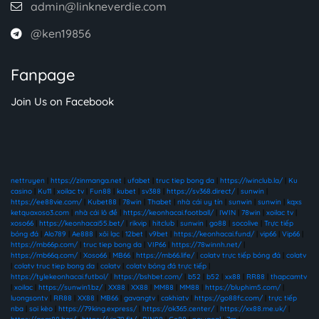
admin@linkneverdie.com
@ken19856
Fanpage
Join Us on Facebook
nettruyen
|
https://zinmanga.net
|
ufabet
|
truc tiep bong da
|
https://iwinclub.la/
|
Ku
casino
|
Ku11
|
xoilac tv
|
Fun88
|
kubet
|
sv388
|
https://sv368.direct/
|
sunwin
|
https://ee88vie.com/
|
Kubet88
|
78win
|
Thabet
|
nhà cái uy tín
|
sunwin
|
sunwin
|
kqxs
ketquaxoso3.com
|
nhà cái lô đề
|
https://keonhacai.football/
|
IWIN
|
78win
|
xoilac tv
|
xoso66
|
https://keonhacai55.bet/
|
rikvip
|
hitclub
|
sunwin
|
go88
|
socolive
|
Trực tiếp
bóng đá
|
Alo789
|
Ae888
|
xôi lạc
|
12bet
|
v9bet
|
https://keonhacai.fund/
|
vip66
|
Vip66
|
https://mb66p.com/
|
truc tiep bong da
|
VIP66
|
https://78winnh.net/
|
https://mb66q.com/
|
Xoso66
|
MB66
|
https://mb66.life/
|
colatv trực tiếp bóng đá
|
colatv
|
colatv truc tiep bong da
|
colatv
|
colatv bóng đá trực tiếp
|
https://tylekeonhacai.futbol/
|
https://bshbet.com/
|
b52
|
b52
|
xx88
|
RR88
|
thapcamtv
|
xoilac
|
https://sunwin1.bz/
|
XX88
|
XX88
|
MM88
|
MM88
|
https://bluphim5.com/
|
luongsontv
|
RR88
|
XX88
|
MB66
|
gavangtv
|
cakhiatv
|
https://go88fc.com/
|
trực tiếp
nba
|
soi kèo
|
https://79king.express/
|
https://ok365.center/
|
https://xx88.me.uk/
|