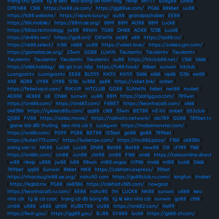
trang chủ go88
|
tỷ lệ kèo
|
kèo bóng đá hôm nay
|
rikvip
|
vin777
|
lucky88
|
DN88
|
OPEN88
|
C168
|
https://xx88.uk.com/
|
https://gg88se.com/
|
PG66
|
88kbet
|
uu88
|
https://lc88.website/
|
https://vipwin.luxury/
|
au88
|
grandpashabet
|
EE88
|
https://88i.mobile/
|
https://88m.ae.org/
|
88M
|
88M
|
AO88
|
88M
|
Luck8
|
https://88aa.technology
|
jw88
|
98Win
|
TG88
|
DH88
|
AO88
|
123B
|
Luck8
|
https://dn88s.net/
|
https://go8.onl/
|
OKWIN
|
ao88
|
x88
|
https://ao88.cx/
|
https://nk88.select/
|
tr88
|
nk88
|
uu88
|
https://vsbet.love/
|
https://soikeo.jpn.com/
|
https://gamebai.ae.org/
|
23win
|
GG88
|
LLWIN
|
Tieulamtv
|
Tieulamtv
|
Tieulamtv
|
Tieulamtv
|
Tieulamtv
|
Tieulamtv
|
Tieulamtv
|
vu88
|
https://hitclub88.net/
|
C168
|
S666
|
https://s666.holiday/
|
đá gà trực tiếp
|
https://fv88.food/
|
86bet
|
sunwin
|
hitclub
|
Luongsontv
|
Luongsontv
|
EE88
|
BL555
|
KK55
|
KK55
|
S666
|
s666
|
vip66
|
123b
|
ee88
|
XX8
|
AD88
|
UY88
|
UY88
|
123b
|
sv388
|
qs88
|
https://vsbet.link/
|
onbet
|
https://febetvip.it.com/
|
RIKVIP
|
HITCLUB
|
GO88
|
SUNWIN
|
fabet
|
net88
|
mubet
|
AE888
|
AE888
|
o8
|
ON68
|
sunwin
|
uu88
|
88M
|
https://alahlyg.sa.com/
|
789win
|
https://on686.com/
|
https://on683.com/
|
F8BET
|
https://keonhacai5.com/
|
s666
|
ok8386
|
https://tylekeo88s.com/
|
qq88
|
c168
|
33win
|
BET88
|
nổ hũ
|
onbet
|
b52club
|
QS88
|
FV88
|
https://xoilac.movie/
|
https://rakhoitv.network/
|
alo789
|
GG88
|
789bet.tv
|
game bài đổi thưởng
|
kèo nhà cái 5
|
Luckywin
|
https://mobamonster.com/
|
https://on68i.com/
|
PG99
|
PG88
|
BET88
|
123bet
|
go88
|
go88
|
789bet
|
https://kubet773.com/
|
https://kubetqw.com/
|
https://mu886.pizza/
|
F168
|
ok8386
|
lương sơn tv
|
NK88
|
Luck8
|
Luck8
|
DN88
|
Bet88
|
Bet88
|
new88
|
O8
|
cf789
|
f168
|
https://on68c.com/
|
cm88
|
Jun88
|
JW88
|
cm88
|
F168
|
on68
|
https://taixiuonline.direct
|
w88
|
rikvip
|
u888
|
jw88
|
lv88
|
98win
|
ml88.vegas
|
VIP66
|
mv66
|
ml88
|
luck8
|
S666
|
789bet
|
qq88
|
Sunwin
|
8kbet
|
MK8
|
https://cakhiatv.express/
|
39bet
|
https://nhacaiuytin88.ae.org/
|
nohu90 com
|
https://go88club.ru.com/
|
kingfun
|
thabet
|
https://kqbd.mx
|
PG88
|
ok8386
|
https://cakhiatv365.com/
|
nowgoal
|
https://keonhacai5.ru.com/
|
EE88
|
nohu90
|
7m
|
LUCK8
|
NK88
|
sunwin
|
u888
|
kèo
nhà cái
|
tỷ lệ cá cược
|
trang cá độ bóng đá
|
tỷ lệ kèo nhà cái
|
sunwin
|
go88
|
cf68
|
cm88
|
u888
|
u888
|
qh88
|
KUBET88
|
UU88
|
https://on682.com/
|
Na99
|
https://llwin.you/
|
https://gg88.you/
|
BJ88
|
SV888
|
luck8
|
https://gk88-z1.com/
|