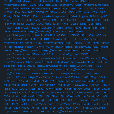
ok8386
|
ON68
|
789win
|
TK688
|
bongdalu
|
fb88
|
m88
|
win55
|
86bet
|
https://go88v2.net/
|
GG88
|
lv88
|
https://new88pm.com/
|
On68
|
https://gg88fun.com
|
go88
|
U888
|
Hello88
|
ABC88
|
VIPWIN
|
78WIN
|
MK8
|
on68
|
s66
|
XOSO66
|
LUCK8
|
ok8386
|
S666
|
CAKHIATV
|
SOCOLIVE
|
33win
|
mu88
|
MB66
|
cf68
|
MK8
|
LV88
|
LV88
|
79king
|
88AA
|
BET88
|
bj88
|
https://keobongda.com/
|
febet
|
haywin
|
789club
|
go88
|
33win
|
O8
|
https://hi88.tours/
|
36WIN
|
EA88
|
8US
|
Motchill
|
TDTC
|
TD88
|
TD88
|
VLXX
|
Sex Việt
|
Heovl
|
JAV HD
|
VLXX
|
Nohu
|
KK55
|
KK55
|
BL555
|
luck8
|
123b
|
ko66
|
https://hay88.org.uk/
|
BL555
|
luongsontv
|
qh88
|
789win
|
go99
|
mu88
|
bj88
|
uu88
|
DN88
|
CM88
|
bj88
|
https://xoilactv.llc/
|
luongsontv
|
OK9
|
8XBET
|
https://79king.capital/
|
shbet
|
Fun88 Thai
|
XOSO66
|
LUCKY88
|
S8
|
U888
|
dn88
|
s8
|
ae888
|
bong da 365
|
J88
|
tt88
|
QQ88
|
Sunwin
|
O8
|
O8
|
https://c168.buzz/
|
https://fly88.in/
|
open88
|
188V
|
https://S8.today
|
NK88
|
BL555
|
KK55
|
88aa
|
Sunwin
|
https://b52club14.com/
|
KUWIN
|
NOHU
|
789win
|
https://gavangtvv.cc/
|
C168
|
hitclub
|
Ae888
|
https://8xbet1.co.com/
|
https://8xbet8x.it.com/
|
98win
|
KING88
|
LX88
|
https://8kbet.com.ph/
|
33win
|
nohu90
|
https://twin68.gr.com/
|
SV368
|
https://8kbet.cafe/
|
8kbet
|
https://shbet-okvip.uk.com/
|
https://on68info.com/
|
77ag
|
https://gavangtv.global/
|
xoso66
|
QS88
|
U88
|
789win
|
https://mitomtv.cx/
|
LC88
|
lô
đề online
|
xoso66
|
QH888
|
http://go99me.com/
|
8xx
|
https://58win1.info/
|
tv88
|
https://socolive.ai/
|
https://keonhacai555.us.com/
|
https://keonhacai55.ws/
|
http://hitclub1.ac/
|
https://iwinclub8.com/
|
https://gem88.in.net/
|
mb88
|
uu88
|
https://uu88.date/
|
https://new88.land/
|
https://new882.info/
|
UY88
|
77ag
|
ok365
|
G666
|
c168
|
789k
|
789F
|
789F
|
789F
|
789F
|
nổ hũ
|
https://kqbd.gg/
|
go88
|
AD88
|
au88
|
mu88
|
luck8
|
999bet
|
kèo nhà cái 5
|
red88
|
vic88
|
OKWINTV
|
luckywin
|
RIKVIP
|
B52
|
123B
|
LUCK8
|
st666
|
go88
|
78WIN
|
kubet
|
8kbet
|
ga6789
|
DN88
|
FLY88
|
98WIN
|
https://qs88.health/
|
Sunwin
|
https://new88.energy/
|
https://viscard.de.com/
|
X88
|
EX88
|
vipwin
|
tr88
|
qs88
|
UY88
|
U88
|
8kbet
|
88I
|
88AA
|
uu88
|
bet88
|
s8
|
s8
|
ao88
|
qh88
|
xoso66
|
QH88
|
MU88
|
uy88
|
x88
|
lv88
|
lc88
|
HUBET
|
B52club
|
xoso66vn.app
|
UY88
|
MM99
|
ok8386
|
https://vsbetz.net/
|
https://vsbet365.io/
|
Hay88
|
Hay88
|
Hay88
|
NK88
|
uy88
|
Ae888
|
new88
|
33ag
|
UY88
|
UY88
|
U88
|
98WIN
|
https://luck8.style/
|
https://13win.studio/
|
https://789p.biz/
|
https://98win.toys/
|
VIPWIN
|
S8
|