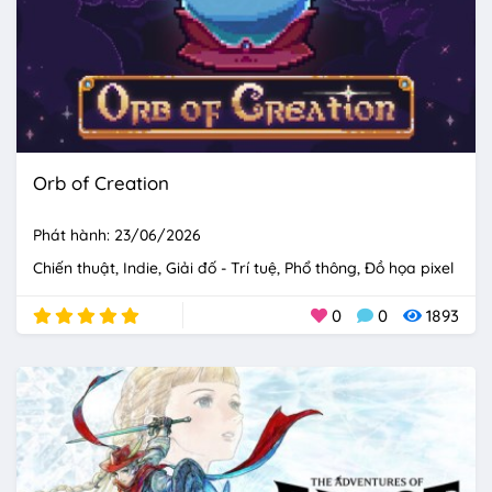
Orb of Creation
Phát hành: 23/06/2026
Chiến thuật
Indie
Giải đố - Trí tuệ
Phổ thông
Đồ họa pixel
0
0
1893