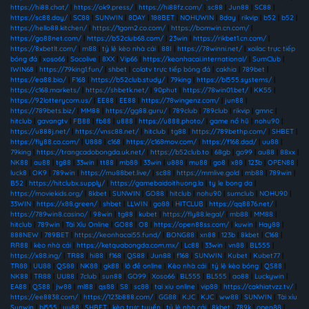
https://hi88.chat/
|
https://ok9.press/
|
https://hi88fz.com/
|
sc88
|
Jun88
|
SC88
|
https://sc88.day/
|
SC88
|
SUNWIN
|
8DAY
|
188BET
|
NOHUWIN
|
8day
|
rikvip
|
b52
|
b52
|
https://hello88.kitchen/
|
https://1gom2.co.com/
|
https://bomwin.cn.com/
|
https://go88net.com/
|
https://b52club68.com/
|
23win
|
https://rikbet1.cn.com/
|
https://8xbetlt.com/
|
m88
|
tỷ lệ kèo nhà cái
|
88I
|
https://78winni.net/
|
xoilac trực tiếp
bóng đá
|
xoso66
|
Socolive
|
8XX
|
Vip66
|
https://keonhacai.international/
|
SumClub
|
IWIN68
|
https://79king1.fun/
|
shbet
|
colatv trực tiếp bóng đá
|
cakhia
|
789bet
|
https://ea88.bio/
|
F168
|
https://b52club.study/
|
79king
|
https://bl555.systems/
|
https://c168.markets/
|
https://shbetk.net/
|
90phut
|
https://78win01.bet/
|
KK55
|
https://92lotterycom.us/
|
EE88
|
EE88
|
https://78wingenz.com/
|
jun88
|
https://789bets.biz/
|
MM88
|
https://gg88.guru/
|
789club
|
789club
|
rikvip
|
gmnc
|
hitclub
|
gavangtv
|
FB88
|
fb88
|
u888
|
https://u888.photo/
|
game nổ hũ
|
nohu90
|
https://u888j.net/
|
https://vnsc88.net/
|
hitclub
|
tg88
|
https://789bethp.com/
|
SHBET
|
https://fly88.co.com/
|
U888
|
c168
|
https://c168mov.com/
|
https://f168.dad/
|
uu88
|
79king
|
https://trangcadobongda.uk.net/
|
https://b52club.to
|
68gb
|
go99
|
au88
|
88xx
|
NK88
|
au88
|
tg88
|
33win
|
tt88
|
mb88
|
33win
|
u888
|
mu88
|
go8
|
x88
|
123b
|
OPEN88
|
luck8
|
OK9
|
789win
|
https://mu88bet.live/
|
sc88
|
https://mmlive.gold
|
mb88
|
789win
|
B52
|
https://hitclubx.supply/
|
https://gamebaidoithuong.la
|
ty le bong da
|
https://moviekids.org/
|
8kbet
|
SUNWIN
|
GO88
|
hitclub
|
nohu90
|
sumclub
|
NOHU90
|
33WIN
|
https://x88.green/
|
shbet
|
LLWIN
|
go88
|
HITCLUB
|
https://qq8876.net/
|
https://789win8.casino/
|
98win
|
tg88
|
kubet
|
https://fly88.legal/
|
mb88
|
MM88
|
hitclub
|
789win
|
Tài Xỉu Online
|
GO88
|
O8
|
https://open88ss.com/
|
kuwin
|
Hay88
|
888NEW
|
789BET
|
https://keonhacai55.fund/
|
BONG88
|
xn88
|
123b
|
8kbet
|
C168
|
RR88
|
kèo nhà cái
|
https://ketquabongda.com.mx/
|
Lc88
|
33win
|
vn88
|
BL555
|
https://x88.ing/
|
TR88
|
hi88
|
f168
|
QS88
|
Jun88
|
f168
|
SUNWIN
|
Kubet
|
Kubet77
|
TR88
|
UU88
|
QS88
|
NK88
|
gk88
|
lô đề online
|
Kèo nhà cái
|
tỷ lệ kèo bóng
|
QS88
|
NK88
|
TR88
|
UU88
|
7club
|
sun88
|
GO99
|
Xoso66
|
BL555
|
BL555
|
ao88
|
Luckywin
|
EA88
|
QS88
|
jw88
|
ml88
|
qs88
|
S8
|
sc88
|
tai xiu online
|
vip88
|
https://cakhiatvzz.tv/
|
https://ee8838.com/
|
https://123b888.com/
|
GG88
|
KJC
|
KJC
|
ww88
|
SUNWIN
|
Tài xỉu
Sunwin
|
bl555
|
uu88
|
SHBET
|
kèo trực tuyến
|
tỷ lệ nhà cái
|
8kbet
|
789k
|
open88
|