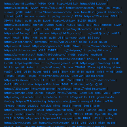
https://open88v.online/
|
VIP66
|
XX88
|
https://lv88.ltd/
|
https://dh88.video/
|
https://sx88.gold/
|
32win
|
https://qs881.ink/
|
https://ev99.eu.com/
|
qh88
|
x88
|
mu88
|
sunwin
|
go88
|
rikbet
|
https://keonhacaivnic.com/
|
iwin
|
taixiu88.io
|
gem88
|
keonhacai
|
rikbet
|
go88
|
sunwin
|
sunwin
|
https://gmnc.club/
|
EE88
|
https://123bett.io/
|
EE88
|
33WIN
|
kubet
|
au88
|
au88
|
Luck8
|
https://luck8.so/
|
BL555
|
BL555
|
https://kp88.social/
|
open88
|
79king
|
AE888
|
AE888
|
uy88
|
x88
|
z188
|
daga88
|
33win
|
188bet
|
fabet
|
big88
|
go88
|
nohu
|
bet88
|
https://uy88.de.com/
|
HITCLUB
|
https://uu88n.org/
|
tr88
|
sunwin
|
https://qh88kyc.com/
|
https://rr886j.com/
|
ae888
|
mcw
|
kuwin
|
88bet
|
x88
|
ao88
|
qq88
|
J88
|
sumclub
|
go88
|
B52 club
|
https://shbet.health/
|
gavangtv
|
https://vnew88.net/
|
nổ hũ
|
FLY88
|
mu88
|
https://qs88.team/
|
https://luongsontv.llc/
|
hz88
|
68win
|
https://soikeonhacai.one/
|
https://hitcluba.cn.com/
|
XX88
|
8XBET
|
https://rikvip.mx/
|
https://go88hv.com/
|
https://sunwinn.in.net/
|
http://7899club.com/
|
VN168
|
socolive
|
xocdia88
|
https://luck8.dad
|
LV88
|
ao88
|
DN88
|
https://58win.autos/
|
8XBET
|
Fun88
|
Hitclub
|
Fun88
|
https://qs88.free/
|
https://vipwin.green/
|
rr88
|
https://gg88.directory
|
GG88
|
hitclub
|
gem88
|
kubet
|
https://c168.zone/
|
Sunwin
|
79KING
|
23win
|
tỷ lệ bóng đá trực
tuyến
|
U888
|
U888
|
hubet
|
ee88
|
ao88
|
88vv
|
x88
|
dn88
|
ga888
|
vn168
|
vn168
|
vn168
|
Hay88
|
Hay88
|
Hay88
|
https://nhacaiuytin.ro/
|
Bom win
|
xóc đĩa online
|
https://ok9.show/
|
BL555
|
EE88
|
f168
|
uu88
|
c168
|
8XBET
|
https://8xbettaz.com/
|
Go99
|
123b chính chủ
|
https://91clubb.in/
|
TG88
|
Tg88 đăng nhập
|
Qh88
|
https://123b3.com/
|
http://c168.giving/
|
keonhacai
|
https://hello88a.co.com/
|
https://gameb52.app
|
Jun88
|
sunwin
|
https://7m.vin/
|
Game Bài
|
qs88
|
vn88
|
88VV
|
https://hay-88.in.net/
|
KJC
|
kubetvi.co
|
8KBET
|
lương sơn tv
|
F168
|
game bài đổi
thưởng
|
https://789club1.today
|
https://sunwing.jp.net/
|
nowgoal
|
8xbet
|
WE88
|
789club
|
hitclub
|
b52club
|
iwinclub
|
rikvip
|
net88
|
max88
|
bin88
|
sc88
|
https://hitclub9.it.com/
|
XX88
|
https://go8f.design/
|
BL555
|
Sunwin
|
qq88
|
Xóc đĩa
online
|
twin68
|
23WIN
|
https://55club.pro/
|
MB66
|
MMOO
|
HM88
|
Open88
|
Hay88
|
UY88
|
ALO789
|
68gamebai
|
https://uu88.nagoya/
|
sc88
|
RR88
|
b52club
|
Kubet
|
https://zowin.it.com
|
O8
|
https://sunwinvv.com/
|
bj 88
|
J188
|
UU88
|
nk88
|
ae888
|
xoso66
|
ee88
|
kqxs.vip
|
https://u888.gallery/
|
QS88
|
https://uy88.com.de/
|