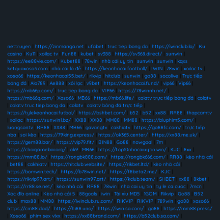
nettruyen
|
https://zinmanga.net
|
ufabet
|
truc tiep bong da
|
https://iwinclub.la/
|
Ku
casino
|
Ku11
|
xoilac tv
|
Fun88
|
kubet
|
sv388
|
https://sv368.direct/
|
sunwin
|
https://ee88vie.com/
|
Kubet88
|
78win
|
nhà cái uy tín
|
sunwin
|
sunwin
|
kqxs
ketquaxoso3.com
|
nhà cái lô đề
|
https://keonhacai.football/
|
IWIN
|
78win
|
xoilac tv
|
xoso66
|
https://keonhacai55.bet/
|
rikvip
|
hitclub
|
sunwin
|
go88
|
socolive
|
Trực tiếp
bóng đá
|
Alo789
|
Ae888
|
xôi lạc
|
v9bet
|
https://keonhacai.fund/
|
vip66
|
Vip66
|
https://mb66p.com/
|
truc tiep bong da
|
VIP66
|
https://78winnh.net/
|
https://mb66q.com/
|
Xoso66
|
MB66
|
https://mb66.life/
|
colatv trực tiếp bóng đá
|
colatv
|
colatv truc tiep bong da
|
colatv
|
colatv bóng đá trực tiếp
|
https://tylekeonhacai.futbol/
|
https://bshbet.com/
|
b52
|
b52
|
xx88
|
RR88
|
thapcamtv
|
xoilac
|
https://sunwin1.bz/
|
XX88
|
XX88
|
MM88
|
MM88
|
https://bluphim5.com/
|
luongsontv
|
RR88
|
XX88
|
MB66
|
gavangtv
|
cakhiatv
|
https://go88fc.com/
|
trực tiếp
nba
|
soi kèo
|
https://79king.express/
|
https://ok365.center/
|
https://xx88.me.uk/
|
https://gem88.bar/
|
https://vip79.fit/
|
BIN88
|
Go88
|
nowgoal
|
7m
|
https://choigamebai.org/
|
ok9
|
MB66
|
https://top10nhacaiuytin.win/
|
KJC
|
8xx
|
https://mm88.io/
|
https://rongbk888.com/
|
https://rongbk666.com/
|
RR88
|
kèo nhà cái
|
bet88
|
cakhiatv
|
https://hitclub.website/
|
https://rikbet.ltd/
|
kèo nhà cái
|
https://bomwin.tech/
|
https://b78win.net/
|
https://f8beta2.me/
|
KJC
|
https://rikvip97.art/
|
https://sunwin97.art/
|
https://kclub.team/
|
SHBET
|
xx88
|
8kbet
|
https://rr88.se.net/
|
kèo nhà cái
|
RR88
|
78win
|
nha cai uy tin
|
ty le ca cuoc
|
7mcn
|
Xóc đĩa online
|
Kèo nhà cái 5
|
88goals
|
iwin
|
Tài xỉu MD5
|
1GOM
|
Rikvip
|
Go88
|
B52
club
|
max88
|
MM88
|
https://iwinclub.ru.com/
|
RIKVIP
|
RIKVIP
|
789win
|
go88
|
xoso66
|
https://cm88.dad/
|
https://hi88.uno/
|
https://iwin.sa.com/
|
go88
|
https://mm88.press/
|
Xoso66
|
phim sex vlxx
|
https://xx88brand.com/
|
https://b52club.sa.com/
|