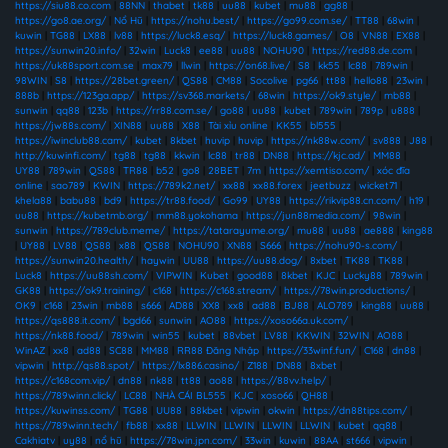
https://siu88.co.com
|
88NN
|
thabet
|
tk88
|
uu88
|
kubet
|
mu88
|
gg88
|
https://go8.ae.org/
|
Nổ Hũ
|
https://nohu.best/
|
https://go99.com.se/
|
TT88
|
68win
|
kuwin
|
TG88
|
LX88
|
lv88
|
https://luck8.esq/
|
https://luck8.games/
|
O8
|
VN88
|
EX88
|
https://sunwin20.info/
|
32win
|
Luck8
|
ee88
|
uu88
|
NOHU90
|
https://red88.de.com
|
https://uk88sport.com.se
|
max79
|
llwin
|
https://on68.live/
|
S8
|
kk55
|
lc88
|
789win
|
98WIN
|
S8
|
https://28bet.green/
|
QS88
|
CM88
|
Socolive
|
pg66
|
tt88
|
hello88
|
23win
|
888b
|
https://123ga.app/
|
https://sv368.markets/
|
68win
|
https://ok9.style/
|
mb88
|
sunwin
|
qq88
|
123b
|
https://rr88.com.se/
|
go88
|
uu88
|
kubet
|
789win
|
789p
|
u888
|
https://jw88s.com/
|
XIN88
|
uu88
|
X88
|
Tài xỉu online
|
KK55
|
bl555
|
https://iwinclub88.cam/
|
kubet
|
8kbet
|
huvip
|
huvip
|
https://nk88w.com/
|
sv888
|
J88
|
http://kuwinfi.com/
|
tg88
|
tg88
|
kkwin
|
lc88
|
tr88
|
DN88
|
https://kjc.ad/
|
MM88
|
UY88
|
789win
|
QS88
|
TR88
|
b52
|
go8
|
28BET
|
7m
|
https://xemtiso.com/
|
xóc đĩa
online
|
sao789
|
KWIN
|
https://789k2.net/
|
xx88
|
xx88.forex
|
jeetbuzz
|
wicket71
|
khela88
|
babu88
|
bd9
|
https://tr88.food/
|
Go99
|
UY88
|
https://rikvip88.cn.com/
|
h19
|
uu88
|
https://kubetmb.org/
|
mm88.yokohama
|
https://jun88media.com/
|
98win
|
sunwin
|
https://789club.meme/
|
https://tatarayume.org/
|
mu88
|
uu88
|
ae888
|
king88
|
UY88
|
LV88
|
QS88
|
x88
|
QS88
|
NOHU90
|
XN88
|
S666
|
https://nohu90-s.com/
|
https://sunwin20.health/
|
haywin
|
UU88
|
https://uu88.dog/
|
8xbet
|
TK88
|
TK88
|
Luck8
|
https://uu88sh.com/
|
VIPWIN
|
Kubet
|
good88
|
8kbet
|
KJC
|
Lucky88
|
789win
|
GK88
|
https://ok9.training/
|
c168
|
https://c168.stream/
|
https://78win.productions/
|
OK9
|
c168
|
23win
|
mb88
|
s666
|
AD88
|
XX8
|
xx8
|
ad88
|
BJ88
|
ALO789
|
king88
|
uu88
|
https://qs888.it.com/
|
bgd66
|
sunwin
|
AO88
|
https://xoso66a.uk.com/
|
https://nk88.food/
|
789win
|
win55
|
kubet
|
88vbet
|
LV88
|
KKWIN
|
32WIN
|
AO88
|
WinAZ
|
xx8
|
ad88
|
SC88
|
MM88
|
RR88 Đăng Nhập
|
https://33winf.fun/
|
C168
|
dn88
|
vipwin
|
http://qs88.spot/
|
https://lx886.casino/
|
Z188
|
DN88
|
8xbet
|
https://c168com.vip/
|
dn88
|
nk88
|
tt88
|
ao88
|
https://88vv.help/
|
https://789winn.click/
|
LC88
|
NHÀ CÁI BL555
|
KJC
|
xoso66
|
QH88
|
https://kuwinss.com/
|
TG88
|
UU88
|
88kbet
|
vipwin
|
okwin
|
https://dn88tips.com/
|
https://789winn.tech/
|
fb88
|
xx88
|
LLWIN
|
LLWIN
|
LLWIN
|
LLWIN
|
kubet
|
qq88
|
Cakhiatv
|
uy88
|
nổ hũ
|
https://78win.jpn.com/
|
33win
|
kuwin
|
88AA
|
st666
|
vipwin
|