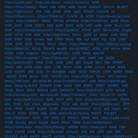
https://zqs88.com/
|
https://o8.dance/
|
https://o8.claims/
|
U888
|
https://78win.holiday/
|
78win
|
c168
|
EX88
|
nk88
|
vipwin
|
cakhiatv
|
OKFUN
|
88JBET
|
https://tg88.miami/
|
VN6
|
F168
|
mb88
|
TP88
|
qq88
|
789BET
|
OPEN88
|
s8
|
https://28bet.it.com/
|
https://789bet.ac/
|
KUWIN
|
s8
|
AO88
|
https://kuwin.mex.com/
|
vipwin
|
https://lv88.ph/
|
33WIN
|
79KING
|
phimmoi
|
https://mm88.tax/
|
go88
|
98win
|
XX88
|
XX88
|
ON68
|
F8BET
|
S666
|
ee88
|
88VV
|
dn88
|
lv88
|
ao88
|
luck8
|
Tài xỉu md5
|
ee88
|
https://keobongda.uk.net/
|
https://qs88.sh/
|
NOHU
|
go99
|
Tài xỉu md5
|
King88
|
qh88
|
nổ hũ
|
lv88
|
nk88
|
https://open88.io/
|
98win
|
QS88
|
s8
|
33win
|
on68
|
RR88
|
XX88
|
EX88
|
789K
|
sunwin
|
lv88
|
CM88
|
33win
|
f168
|
xx8
|
ad88
|
rtzz
|
GO8
|
LV88
|
QS88
|
qh88
|
qh88
|
789win
|
98win
|
8kbet
|
https://8kbet.cz/
|
https://8kbetgroup.org/
|
https://8kbet.fit/
|
Nổ Hũ
|
789WIN
|
king88
|
nhà cái 8KBET
|
AD88
|
XX8
|
abcvip
|
febet
|
KQBD
|
Go88
|
thapcam
|
https://gg888.info/
|
GG88
|
ON68
|
open88
|
https://789winn.games/
|
https://s8top.win/
|
go8
|
kk55
|
ad88
|
xx8
|
QQ88
|
http://qq887p.com/
|
88aa
|
UY88
|
luck8
|
uy88
|
go8
|
Hay88
|
88m
|
f168
|
789BET
|
33WIN
|
X88
|
UY88
|
EA88
|
188V
|
LV88
|
69VN
|
cm88
|
ok365
|
sunwin
|
luck8
|
AO88
|
LV88
|
KUWIN
|
w88
|
qh88
|
7M
|
Bongdalu
|
pg88
|
NK88
|
789WIN
|
UY88
|
ae888
|
HB88
|
ok8386
|
DH88
|
abcvip
|
XX88
|
nohu90 com
|
https://lx88.uk/
|
98win
|
JBO Vietnam
|
https://hi88.spot/
|
kèo bóng đá
|
https://luck88com.net/
|
s666
|
https://open88.gg/
|
88aa
|
Đăng Ký BL555
|
555WIN
|
st666
|
kubet
|
m88
|
8XBET
|
8XBET
|
88VBET
|
fv88
|
58win
|
58win
|
888vi
|
888vnd
|
zx88
|
CAKHIATV
|
Đăng Nhập BL555
|
go99
|
hitclub
|
https://sunwinvy.com/
|
kèo bóng đá
|
https://fv88.best/
|
23win
|
Xoi Lac TV
|
alo789
|
3win
|
https://go8f.co.com/
|
kp88
|
KK55
|
kk55
|
kk55
|
https://win58win.com/
|
33WIN
|
lv88
|
99OK
|
Go8
|
23win
|
68gamebai
|
nổ hũ
|
u88
|
bet88
|
https://gg88vn.net/
|
789F
archi
|
MM99
|
Jun88
|
king88
|
Jun88
|
https://f8betv1.com/
|
nổ hũ
|
go8
|
vipwin
|
kèo
nhà cái
|
NOHU
|
SV388
|
s666
|
xx88
|
game bai doi thuong
|
RIKVIP
|
THA BET
|
https://bk8.locker
|
KK55
|
J88
|
U888
|
S8
|
789WIN
|
DN88
|
HI88
|
https://qq88.social/
|
GO88
|
Suncity
|
88aa
|
Hay88
|
98win
|
98win
|
MB66
|
https://dn88vl.com/
|
https://789k2.app/
|
https://nohu90k.org/
|
ok8386
|
https://s8ax.com/
|
mb66
|
F168
|
U888
|
man88
|
mb66
|
https://c168.mobi/
|
luckywin
|
hi88
|
j88
|
u888
|
lc88
|
X88
|
GOOD88
|
au88
|
alo789
|
max79
|
sonclub
|
https://go88vip.uk.com
|
https://88m89.com/