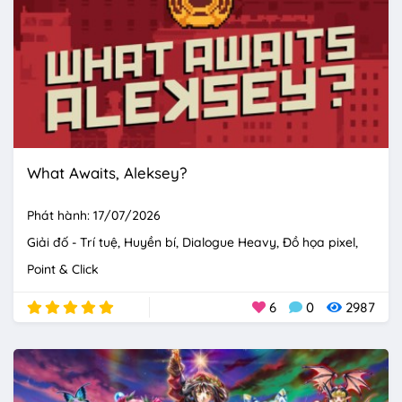
What Awaits, Aleksey?
Phát hành: 17/07/2026
Giải đố - Trí tuệ
Huyền bí
Dialogue Heavy
Đồ họa pixel
Point & Click
6
0
2987