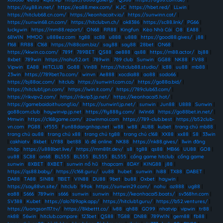
https://uy88.in.net/
|
https://ea88.mex.com/
|
KJC
|
https://hbet.red/
|
LLwin
|
https://hitclub68.cn.com/
|
https://keonhacaitv.io/
|
https://sunwinn.cat/
|
https://sunwin68.cn.com/
|
https://hitclubvn.ch/
|
ok8386
|
https://sc88.link/
|
PG66
|
luckywin
|
https://mm88.report/
|
ON68
|
RR88
|
Kingfun
|
Kèo Nhà Cái
|
O8
|
EA88
|
68WIN
|
MMOO
|
u888ez.com
|
tg88
|
sc88
|
u888
|
u888
|
https://good88.gives/
|
j88
|
f168
|
RR88
|
C168
|
https://hi88com.biz/
|
say88
|
say88
|
28bet
|
ON68
|
https://kkwin.co.com/
|
789f
|
789BET
|
QS88
|
ae888
|
qs88
|
https://m88.actor/
|
bj88
|
8xbet
|
789win
|
https://nohu52.art
|
789win
|
789 club
|
Sunwin
|
GG88
|
NK88
|
FV88
|
Vipwin
|
EA88
|
HITCLUB
|
Go88
|
Vin88
|
https://hitclub88.studio/
|
lc88
|
uu88
|
mb88
|
23win
|
https://789bet7a.com/
|
winvn
|
Ae888
|
xocdia88
|
ao88
|
sodo66
|
https://bj88ac.com/
|
hitclub
|
https://sunwin1.com.co/
|
https://go88a.bid/
|
https://hitclub1.jpn.com/
|
https://iwin.it.com/
|
https://789club63.com/
|
https://rikvipv2.com/
|
https://rikvip3.jp.net/
|
https://keonhacai5.hot/
|
https://gamebaidoithuong1.io/
|
https://sunwin1.jp.net/
|
sunwin
|
Jun88
|
U888
|
Sunwin
|
go88com.club
|
haywinvip.jp.net
|
https://fly888y.com/
|
iWin68
|
https://go88bet.in.net/
|
Mmwin
|
https://c168game.com/
|
zowinmoi.com
|
https://789-club.best
|
https://b52club-
vn.com
|
PG88
|
vf555
|
Fun88dangnhap.net
|
w88
|
w88
|
AU88
|
kubet
|
trang chủ mb88
|
trang chủ au88
|
trang chủ x88
|
trang chủ tg88
|
trang chủ c168
|
XX88
|
xx88
|
S8
|
33win
|
cakhiatv
|
8kbet
|
UY88
|
bet88
|
lô đề online
|
NK88
|
https://nk88.gives/
|
llwin đăng
nhập
|
https://u888bet.live/
|
https://mm88t.dev/
|
s8
|
tg88
|
qs88
|
MB66
|
UU88
|
GO8
|
uu88
|
SC88
|
on68
|
BL555
|
BL555
|
BL555
|
BL555
|
cổng game hitclub
|
cổng game
sunwin
|
8XBET
|
8XBET
|
sunwin nổ hũ
|
thapcam
|
8DAY
|
KING88
|
j88
|
https://qs88.baby/
|
https://c168.guru/
|
uu88
|
hubet
|
sunwin
|
hi88
|
TX88
|
DABET
|
DA88
|
TA88
|
SIN88
|
11BET
|
VIN88
|
DU88
|
9bet
|
bu88
|
Oxbet
|
haywin
|
https://say88vn.site/
|
hitclub
|
99ok
|
https://sunwin29.com/
|
nohu
|
az888
|
ug88
|
ea88
|
S666
|
789win
|
s666
|
sunwin
|
sunwin
|
https://keonhacai5.boats/
|
sv368hn.com
|
SV388
|
Kubet
|
https://alo789apk.app/
|
https://hitclub1.guru/
|
https://b52.ventures/
|
https://luongson117.tv/
|
https://8kbettt.co/
|
lv88
|
qh88
|
GO99
|
nhatvip
|
vipwin
|
tr88
|
nk88
|
56win
|
hitclub.compare
|
123bet
|
QS88
|
TG88
|
DN88
|
789WIN
|
gem88
|
fb88
|