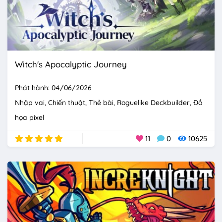
Witch's Apocalyptic Journey
Phát hành: 04/06/2026
Nhập vai
Chiến thuật
Thẻ bài
Roguelike Deckbuilder
Đồ
họa pixel
11
0
10625