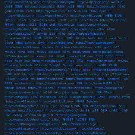
https://sunwin19.cn.com/
|
https://keonhacai.gdn/
|
https://789clubb.one/
|
iwinclub
|
bin88
|
GG88
|
tải game daominhha
|
GG88
|
XX88
|
RR88
|
https://sunwin.talk/
|
nổ hũ
|
go88
|
Hitclub
|
PG99
|
https://pg66.us.com/
|
MB66
|
Jun88
|
MB66
|
open88
|
https://f168slot.com/
|
https://open886.com/
|
https://open88.today/
|
MB66
|
Sv368
|
OPEN88
|
PG99
|
https://hi88s.com/
|
FLY88
|
Bet88
|
nn777
|
MB66
|
https://fly88.uno/
|
789win
|
vaobet
|
SC88
|
GO88
|
dt68
|
kèo nhà cái
|
https://sunwin99.ceo/
|
https://go88.deal/
|
https://hitclubsbs.jp.net/
|
https://keonhacai.voto/
|
GG88
|
https://gg88.co.com/
|
gem88
|
B52
|
nổ hũ
|
https://tylekeonhacai.life/
|
https://new88.biz/
|
PG88
|
Bet168
|
23win
|
RR88
|
Hitclub
|
Go88
|
Iwin
|
sunwin
|
win79
|
V9bet
|
kqbd
|
sunwin
|
33win
|
https://8kbet.org/
|
https://keonhacaitop.com/
|
https://manclub99.com/
|
Bomwin
|
https://keonhacai95.com/
|
xx88
|
go88
|
b52
|
789club
|
rikvip
|
go88
|
hitclub
|
socolive
|
nổ hũ
|
tài xỉu online
|
game bài đổi thưởng
|
b52club
|
kèo nhà cái
|
sunwin
|
iwin
|
i9bet
|
https://rr88it.com/
|
FB88
|
FB88
|
FB88
|
FB88
|
FB88
|
b52
|
https://789clubze.win/
|
RR88
|
สล็อต
|
https://luphim.com/
|
79KING
|
https://kjc.football/
|
B52 club
|
Bong88
|
Sunwin
|
xem phim fun
|
ae888
|
CM88
|
https://88aa.actor/
|
https://b52club.money/
|
Max88
|
go88
|
https://keobongda.cafe/
|
uu88
|
KJC
|
https://cm88.vision/
|
open88
|
https://new88.market/
|
https://28bet.blue/
|
78Win
|
789club
|
7m
|
https://hi88c.com/
|
https://f8bet.dental/
|
go88
|
Socolive
|
F168
|
FB88
|
socolive1 com
|
https://thienhabet.ru.com/
|
E88
|
https://www.fly888.club/
|
hitclub
|
hitclub
|
https://mu88.help/
|
https://sunwinn.za.com/
|
https://go881.jp.net/
|
https://lodeonline.gb.net/
|
Nổ hũ
|
https://bom.win/
|
Ngonclub
|
f168
|
33win
|
https://bongdalu88.co/
|
kèo nhà cái
|
net88
|
iwinclub
|
manclub
|
GMNC
|
Nohu90
|
cm88
|
https://new88.movie/
|
https://go88club4.com/
|
MM88
|
Sanclub
|
https://bet88.graphics/
|
CM88
|
C168
|
79King
|
LLWIN
|
f168
|
https://2ok9.com/
|
sc88
|
iwinclub
|
https://banca.ac/
|
https://gamebai.work/
|
Jun88
|
sc88
|
OK9
|
cm88
|
nổ hũ
|
F168
|
79king
|
kèo nhà cái
|
gem88
|
https://tylekeo.green/
|
https://gamebaidoithuong.you/
|
f8bet
|
789BET
|
ALO789
|
F168
|
https://top10trangcacuocbongda.com/
|
https://lodeonline2.org/
|
https://go88vn.sa.com/
|
https://taihitclub.cn.com/
|
https://sshbet.io/
|
https://shbethi.com/
|
https://shbet.law/
|
nn777
|
https://shbetb0.com/
|