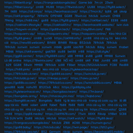
https://8kbet8.org/
|
https://trangcadobongda.bio/
|
Game bài
|
7m cn
|
23win
|
https://f8bet.luxury/
|
cm88
|
MU88
|
https://78wind.com/
|
UU88
|
https://fly88.select/
|
7M
|
tk88
|
https://o8.ninja/
|
https://keonhacai.cool/
|
https://7mcn.llc/
|
bj88
|
o8
|
okvip
|
https://ok9.property/
|
789WIN
|
OPEN88
|
GG88
|
78win.so
|
hitclub
|
sunwin
|
CM88
|
79king
|
https://hi88.me/
|
go88
|
https://fly88.green/
|
https://ok9bet.net/
|
EE88
|
nk88
|
https://cakhiatv.lifestyle/
|
https://cakhia03.tv/
|
https://keonhacai18.website/
|
iwin club
|
https://haywin-vn.site/
|
https://go88vn.tech/
|
https://say88vn.com/
|
f168
|
https://hoiquantv.vip/
|
https://hoiquantv.site/
|
https://hoiquantv.online/
|
Kèo Nhà Cái
|
https://fly88.gives/
|
cm88
|
Luck8
|
https://ok988.info/
|
jun88
|
nhà cái uy tín
|
kèo nhà
cái
|
https://new88.webcam/
|
BIN88
|
BIN88
|
Rikvip
|
B52club
|
789club
|
789club
|
789club
|
sunwin
|
sunwin
|
sunwin
|
mb66
|
go88
|
sao789
|
hitclub
|
8day
|
sunwin
|
thabet
|
MB66
|
https://ok9.events/
|
ga6789
|
siu88
|
bet88
|
rr88
|
https://o8.style/
|
https://gg88.center/
|
https://fly8889.com/
|
x88
|
MM88
|
ev88
|
yo88
|
MM88
|
Sunwin
|
Lô đề online
|
https://78wintx.com/
|
c168
|
NỔ HŨ
|
cm88
|
ok9
|
F168
|
Jun88
|
x88
|
cm88
|
b29
|
GG88
|
58win
|
MM88
|
789club
|
sc88
|
F8bet
|
https://b52club.team
|
FC88
|
Red88
|
https://hi88.pink/
|
cm88
|
kèo nhà cái
|
https://tylekeonhacai.top/
|
https://789clubb.uk.net/
|
https://go888.sa.com/
|
https://iwinclub.jp.net/
|
https://hitclubb.jp.net/
|
https://rikvipp.jp.net/
|
https://taixiu.jp.net/
|
https://go88b.co.com/
|
https://789club1.co.com/
|
https://iwinclub86.co.com/
|
MB66
|
good88
|
ko66
|
nohu90
|
B52Club
|
k8cc
|
https://go88play.site
|
https://tylekeonhacai.vin/
|
https://bongdaso.team/
|
https://7m.band/
|
https://bongdalu.army/
|
https://nhacaiuytin.moi/
|
https://kqbd.one/
|
https://bong88.se.net/
|
Bongdalu
|
fb88
|
tỷ lệ kèo nhà cái
|
trang cá cược uy tín
|
lô đề
|
app tài xỉu
|
fb88
|
vsbet
|
uk88
|
fabet
|
fb88
|
fb88
|
fb88
|
nhà cái uy tín
|
nhà cái uy tín
|
nhà cái uy tín
|
nhà cái uy tín
|
nhà cái uy tín
|
nhà cái uy tín
|
https://7mcn.voto/
|
QS88
|
cm88
|
https://qq88.media/
|
https://ok99678.com/
|
77win
|
88XX
|
Rikvip
|
V9Bet
|
SC88
|
TẢI SUN WIN
|
Da88
|
Hitclub
|
Hitclub
|
https://ok9.watch/
|
https://fly88.deal/
|
https://trangcacuocbongda.bio/
|
hitclub
|
Z188
|
AO88
|
https://sunwin.guru/
|
https://go88.baby/
|
https://hitclub.cab/
|
https://iwin.page/
|
https://b52.you/
|
https://789club-ceo.net/
|
B52
|
Gemwin
|
rikvip
|
sunwin
|
https://keonhacai55.mobile/
|