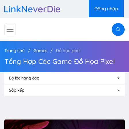
Đăng nhập
Trang chủ
Games
Đồ họa pixel
Tổng Hợp Các Game Đồ Họa Pixel
Bộ lọc nâng cao
Sắp xếp