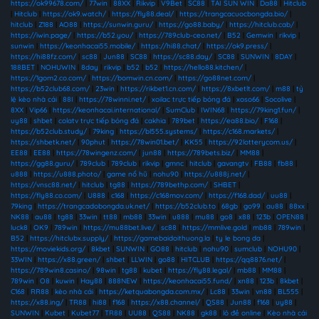
https://ok99678.com/
|
77win
|
88XX
|
Rikvip
|
V9Bet
|
SC88
|
TẢI SUN WIN
|
Da88
|
Hitclub
|
Hitclub
|
https://ok9.watch/
|
https://fly88.deal/
|
https://trangcacuocbongda.bio/
|
hitclub
|
Z188
|
AO88
|
https://sunwin.guru/
|
https://go88.baby/
|
https://hitclub.cab/
|
https://iwin.page/
|
https://b52.you/
|
https://789club-ceo.net/
|
B52
|
Gemwin
|
rikvip
|
sunwin
|
https://keonhacai55.mobile/
|
https://hi88.chat/
|
https://ok9.press/
|
https://hi88fz.com/
|
sc88
|
Jun88
|
SC88
|
https://sc88.day/
|
SC88
|
SUNWIN
|
8DAY
|
188BET
|
NOHUWIN
|
8day
|
rikvip
|
b52
|
b52
|
https://hello88.kitchen/
|
https://1gom2.co.com/
|
https://bomwin.cn.com/
|
https://go88net.com/
|
https://b52club68.com/
|
23win
|
https://rikbet1.cn.com/
|
https://8xbetlt.com/
|
m88
|
tỷ
lệ kèo nhà cái
|
88I
|
https://78winni.net/
|
xoilac trực tiếp bóng đá
|
xoso66
|
Socolive
|
8XX
|
Vip66
|
https://keonhacai.international/
|
SumClub
|
IWIN68
|
https://79king1.fun/
|
uy88
|
shbet
|
colatv trực tiếp bóng đá
|
cakhia
|
789bet
|
https://ea88.bio/
|
F168
|
https://b52club.study/
|
79king
|
https://bl555.systems/
|
https://c168.markets/
|
https://shbetk.net/
|
90phut
|
https://78win01.bet/
|
KK55
|
https://92lotterycom.us/
|
EE88
|
EE88
|
https://78wingenz.com/
|
jun88
|
https://789bets.biz/
|
MM88
|
https://gg88.guru/
|
789club
|
789club
|
rikvip
|
gmnc
|
hitclub
|
gavangtv
|
FB88
|
fb88
|
u888
|
https://u888.photo/
|
game nổ hũ
|
nohu90
|
https://u888j.net/
|
https://vnsc88.net/
|
hitclub
|
tg88
|
https://789bethp.com/
|
SHBET
|
https://fly88.co.com/
|
U888
|
c168
|
https://c168mov.com/
|
https://f168.dad/
|
uu88
|
79king
|
https://trangcadobongda.uk.net/
|
https://b52club.to
|
68gb
|
go99
|
au88
|
88xx
|
NK88
|
au88
|
tg88
|
33win
|
tt88
|
mb88
|
33win
|
u888
|
mu88
|
go8
|
x88
|
123b
|
OPEN88
|
luck8
|
OK9
|
789win
|
https://mu88bet.live/
|
sc88
|
https://mmlive.gold
|
mb88
|
789win
|
B52
|
https://hitclubx.supply/
|
https://gamebaidoithuong.la
|
ty le bong da
|
https://moviekids.org/
|
8kbet
|
SUNWIN
|
GO88
|
hitclub
|
nohu90
|
sumclub
|
NOHU90
|
33WIN
|
https://x88.green/
|
shbet
|
LLWIN
|
go88
|
HITCLUB
|
https://qq8876.net/
|
https://789win8.casino/
|
98win
|
tg88
|
kubet
|
https://fly88.legal/
|
mb88
|
MM88
|
789win
|
O8
|
kuwin
|
Hay88
|
888NEW
|
https://keonhacai55.fund/
|
xn88
|
123b
|
8kbet
|
C168
|
RR88
|
kèo nhà cái
|
https://ketquabongda.com.mx/
|
Lc88
|
33win
|
vn88
|
BL555
|
https://x88.ing/
|
TR88
|
hi88
|
f168
|
https://x88.channel/
|
QS88
|
Jun88
|
f168
|
uy88
|
SUNWIN
|
Kubet
|
Kubet77
|
TR88
|
UU88
|
QS88
|
NK88
|
gk88
|
lô đề online
|
Kèo nhà cái