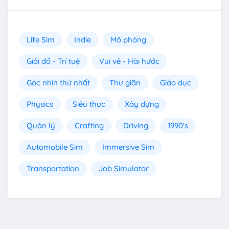
Life Sim
Indie
Mô phỏng
Giải đố - Trí tuệ
Vui vẻ - Hài hước
Góc nhìn thứ nhất
Thư giãn
Giáo dục
Physics
Siêu thực
Xây dựng
Quản lý
Crafting
Driving
1990's
Automobile Sim
Immersive Sim
Transportation
Job Simulator