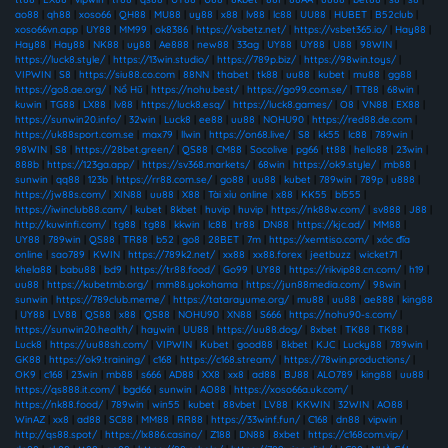
ao88
|
qh88
|
xoso66
|
QH88
|
MU88
|
uy88
|
x88
|
lv88
|
lc88
|
UU88
|
HUBET
|
B52club
|
xoso66vn.app
|
UY88
|
MM99
|
ok8386
|
https://vsbetz.net/
|
https://vsbet365.io/
|
Hay88
|
Hay88
|
Hay88
|
NK88
|
uy88
|
Ae888
|
new88
|
33ag
|
UY88
|
UY88
|
U88
|
98WIN
|
https://luck8.style/
|
https://13win.studio/
|
https://789p.biz/
|
https://98win.toys/
|
VIPWIN
|
S8
|
https://siu88.co.com
|
88NN
|
thabet
|
tk88
|
uu88
|
kubet
|
mu88
|
gg88
|
https://go8.ae.org/
|
Nổ Hũ
|
https://nohu.best/
|
https://go99.com.se/
|
TT88
|
68win
|
kuwin
|
TG88
|
LX88
|
lv88
|
https://luck8.esq/
|
https://luck8.games/
|
O8
|
VN88
|
EX88
|
https://sunwin20.info/
|
32win
|
Luck8
|
ee88
|
uu88
|
NOHU90
|
https://red88.de.com
|
https://uk88sport.com.se
|
max79
|
llwin
|
https://on68.live/
|
S8
|
kk55
|
lc88
|
789win
|
98WIN
|
S8
|
https://28bet.green/
|
QS88
|
CM88
|
Socolive
|
pg66
|
tt88
|
hello88
|
23win
|
888b
|
https://123ga.app/
|
https://sv368.markets/
|
68win
|
https://ok9.style/
|
mb88
|
sunwin
|
qq88
|
123b
|
https://rr88.com.se/
|
go88
|
uu88
|
kubet
|
789win
|
789p
|
u888
|
https://jw88s.com/
|
XIN88
|
uu88
|
X88
|
Tài xỉu online
|
x88
|
KK55
|
bl555
|
https://iwinclub88.cam/
|
kubet
|
8kbet
|
huvip
|
huvip
|
https://nk88w.com/
|
sv888
|
J88
|
http://kuwinfi.com/
|
tg88
|
tg88
|
kkwin
|
lc88
|
tr88
|
DN88
|
https://kjc.ad/
|
MM88
|
UY88
|
789win
|
QS88
|
TR88
|
b52
|
go8
|
28BET
|
7m
|
https://xemtiso.com/
|
xóc đĩa
online
|
sao789
|
KWIN
|
https://789k2.net/
|
xx88
|
xx88.forex
|
jeetbuzz
|
wicket71
|
khela88
|
babu88
|
bd9
|
https://tr88.food/
|
Go99
|
UY88
|
https://rikvip88.cn.com/
|
h19
|
uu88
|
https://kubetmb.org/
|
mm88.yokohama
|
https://jun88media.com/
|
98win
|
sunwin
|
https://789club.meme/
|
https://tatarayume.org/
|
mu88
|
uu88
|
ae888
|
king88
|
UY88
|
LV88
|
QS88
|
x88
|
QS88
|
NOHU90
|
XN88
|
S666
|
https://nohu90-s.com/
|
https://sunwin20.health/
|
haywin
|
UU88
|
https://uu88.dog/
|
8xbet
|
TK88
|
TK88
|
Luck8
|
https://uu88sh.com/
|
VIPWIN
|
Kubet
|
good88
|
8kbet
|
KJC
|
Lucky88
|
789win
|
GK88
|
https://ok9.training/
|
c168
|
https://c168.stream/
|
https://78win.productions/
|
OK9
|
c168
|
23win
|
mb88
|
s666
|
AD88
|
XX8
|
xx8
|
ad88
|
BJ88
|
ALO789
|
king88
|
uu88
|
https://qs888.it.com/
|
bgd66
|
sunwin
|
AO88
|
https://xoso66a.uk.com/
|
https://nk88.food/
|
789win
|
win55
|
kubet
|
88vbet
|
LV88
|
KKWIN
|
32WIN
|
AO88
|
WinAZ
|
xx8
|
ad88
|
SC88
|
MM88
|
RR88
|
https://33winf.fun/
|
C168
|
dn88
|
vipwin
|
http://qs88.spot/
|
https://lx886.casino/
|
Z188
|
DN88
|
8xbet
|
https://c168com.vip/
|