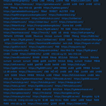
https://bet88.graphics/
|
CM88
|
C168
|
79King
|
LLWIN
|
f168
|
https://2ok9.com/
|
sc88
|
iwinclub
|
https://banca.ac/
|
https://gamebai.work/
|
Jun88
|
sc88
|
OK9
|
cm88
|
nổ hũ
|
F168
|
79king
|
kèo nhà cái
|
gem88
|
https://tylekeo.green/
|
https://gamebaidoithuong.you/
|
f8bet
|
789BET
|
ALO789
|
F168
|
https://top10trangcacuocbongda.com/
|
https://lodeonline2.org/
|
https://go88vn.sa.com/
|
https://taihitclub.cn.com/
|
https://sshbet.io/
|
https://shbethi.com/
|
https://shbet.law/
|
nn777
|
https://shbetb0.com/
|
https://8kbet8.org/
|
https://trangcadobongda.bio/
|
Game bài
|
cm88
|
https://78wind.com/
|
UU88
|
https://fly88.select/
|
7M
|
tk88
|
https://o8.ninja/
|
https://keonhacai.cool/
|
https://7mcn.llc/
|
bj88
|
o8
|
okvip
|
https://ok9.property/
|
789WIN
|
OPEN88
|
GG88
|
78win.so
|
hitclub
|
sunwin
|
CM88
|
79king
|
https://hi88.me/
|
go88
|
https://fly88.green/
|
https://ok9bet.net/
|
EE88
|
nk88
|
https://cakhiatv.lifestyle/
|
https://cakhia03.tv/
|
https://keonhacai18.website/
|
iwin club
|
https://haywin-vn.site/
|
https://go88vn.tech/
|
https://say88vn.com/
|
f168
|
https://hoiquantv.vip/
|
https://hoiquantv.site/
|
https://hoiquantv.online/
|
Kèo Nhà Cái
|
https://fly88.gives/
|
cm88
|
Luck8
|
https://ok988.info/
|
jun88
|
nhà cái uy tín
|
kèo nhà cái
|
https://new88.webcam/
|
BIN88
|
BIN88
|
Rikvip
|
B52club
|
789club
|
789club
|
789club
|
sunwin
|
sunwin
|
sunwin
|
mb66
|
go88
|
sao789
|
hitclub
|
8day
|
sunwin
|
thabet
|
MB66
|
https://ok9.events/
|
ao88
|
ga6789
|
siu88
|
bet88
|
rr88
|
https://o8.style/
|
https://gg88.center/
|
https://fly8889.com/
|
x88
|
MM88
|
ev88
|
yo88
|
MM88
|
Sunwin
|
Lô đề online
|
https://78wintx.com/
|
c168
|
NỔ HŨ
|
cm88
|
ok9
|
F168
|
Jun88
|
x88
|
cm88
|
b29
|
GG88
|
58win
|
MM88
|
789club
|
sc88
|
F8bet
|
https://b52club.team
|
cm88
|
kèo
nhà cái
|
https://tylekeonhacai.top/
|
https://789clubb.uk.net/
|
https://go888.sa.com/
|
https://iwinclub.jp.net/
|
https://hitclubb.jp.net/
|
https://rikvipp.jp.net/
|
https://taixiu.jp.net/
|
https://go88b.co.com/
|
https://789club1.co.com/
|
https://iwinclub86.co.com/
|
MB66
|
nohu90
|
B52Club
|
https://tylekeonhacai.vin/
|
https://bongdaso.team/
|
https://7m.band/
|
https://bongdalu.army/
|
https://nhacaiuytin.moi/
|
https://kqbd.one/
|
https://bong88.se.net/
|
Bongdalu
|
tỷ lệ
kèo nhà cái
|
trang cá cược uy tín
|
lô đề
|
app tài xỉu
|
fb88
|
vsbet
|
uk88
|
fabet
|
fb88
|
fb88
|
nhà cái uy tín
|
https://7mcn.voto/
|
QS88
|
cm88
|
https://shbet.info/
|