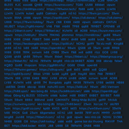
dn88
|
nk88
|
tt88
|
ao88
|
https://88vv.help/
|
https://789winn.click/
|
LC88
|
NHÀ CÁI
BL555
|
KJC
|
xoso66
|
QH88
|
https://kuwinss.com/
|
TG88
|
UU88
|
88kbet
|
vipwin
|
okwin
|
https://dn88tips.com/
|
https://789winn.tech/
|
fb88
|
xx88
|
LLWIN
|
LLWIN
|
LLWIN
|
LLWIN
|
kubet
|
qq88
|
Cakhiatv
|
uy88
|
nổ hũ
|
https://78win.jpn.com/
|
33win
|
kuwin
|
88AA
|
st666
|
vipwin
|
https://zqs88.com/
|
https://o8.dance/
|
https://o8.claims/
|
U888
|
https://78win.holiday/
|
78win
|
c168
|
EX88
|
nk88
|
vipwin
|
cakhiatv
|
OKFUN
|
88JBET
|
https://tg88.miami/
|
VN6
|
F168
|
mb88
|
TP88
|
qq88
|
789BET
|
OPEN88
|
s8
|
https://28bet.it.com/
|
https://789bet.ac/
|
KUWIN
|
s8
|
AO88
|
https://kuwin.mex.com/
|
vipwin
|
https://lv88.ph/
|
33WIN
|
79KING
|
phimmoi
|
https://mm88.tax/
|
go88
|
98win
|
XX88
|
XX88
|
ON68
|
F8BET
|
S666
|
ee88
|
88VV
|
dn88
|
lv88
|
ao88
|
luck8
|
Tài xỉu md5
|
ee88
|
https://keobongda.uk.net/
|
https://qs88.sh/
|
NOHU
|
go99
|
Tài xỉu md5
|
King88
|
qh88
|
nổ hũ
|
lv88
|
nk88
|
https://open88.io/
|
98win
|
QS88
|
s8
|
33win
|
on68
|
RR88
|
XX88
|
EX88
|
789K
|
sunwin
|
lv88
|
CM88
|
33win
|
f168
|
xx8
|
ad88
|
rtzz
|
GO8
|
LV88
|
QS88
|
qh88
|
qh88
|
789win
|
98win
|
8kbet
|
https://8kbet.cz/
|
https://8kbetgroup.org/
|
https://8kbet.fit/
|
Nổ Hũ
|
789WIN
|
king88
|
nhà cái 8KBET
|
AD88
|
XX8
|
abcvip
|
febet
|
KQBD
|
Go88
|
thapcam
|
https://gg888.info/
|
GG88
|
ON68
|
open88
|
https://789winn.games/
|
https://s8top.win/
|
go8
|
kk55
|
ad88
|
xx8
|
QQ88
|
http://qq887p.com/
|
88aa
|
UY88
|
luck8
|
uy88
|
go8
|
Hay88
|
88m
|
f168
|
789BET
|
33WIN
|
X88
|
UY88
|
EA88
|
188V
|
LV88
|
69VN
|
cm88
|
ok365
|
sunwin
|
luck8
|
AO88
|
LV88
|
KUWIN
|
w88
|
qh88
|
7M
|
Bongdalu
|
pg88
|
NK88
|
789WIN
|
UY88
|
ae888
|
HB88
|
ok8386
|
DH88
|
abcvip
|
XX88
|
nohu90 com
|
https://lx88.uk/
|
98win
|
JBO Vietnam
|
https://hi88.spot/
|
kèo bóng đá
|
https://luck88com.net/
|
s666
|
https://open88.gg/
|
88aa
|
Đăng Ký BL555
|
555WIN
|
st666
|
kubet
|
m88
|
8XBET
|
8XBET
|
88VBET
|
fv88
|
58win
|
58win
|
888vi
|
888vnd
|
zx88
|
CAKHIATV
|
Đăng Nhập BL555
|
go99
|
hitclub
|
https://sunwinvy.com/
|
kèo bóng đá
|
https://fv88.best/
|
23win
|
Xoi Lac TV
|
alo789
|
3win
|
https://go8f.co.com/
|
kp88
|
KK55
|
kk55
|
kk55
|
https://win58win.com/
|
33WIN
|
lv88
|
99OK
|
Go8
|
23win
|
68gamebai
|
nổ hũ
|
u88
|
bet88
|
789F archi
|
MM99
|
Jun88
|
king88
|
Jun88
|
https://f8betv1.com/
|
nổ hũ
|
go8
|
vipwin
|
kèo nhà cái
|
NOHU
|
SV388
|
NH88
|
GG88
|
O8
|
https://ok9.today/
|
s666
|
xx88
|
game bai doi thuong
|
RIKVIP
|
THA
BET
|
https://bk8.locker
|
KK55
|
J88
|
U888
|
S8
|
789WIN
|
DN88
|
HI88
|