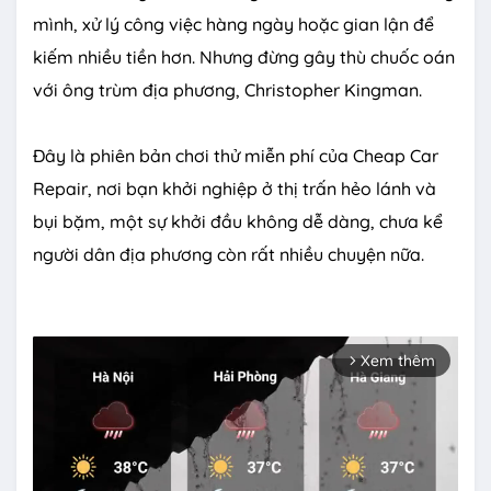
mình, xử lý công việc hàng ngày hoặc gian lận để
kiếm nhiều tiền hơn. Nhưng đừng gây thù chuốc oán
với ông trùm địa phương, Christopher Kingman.
Đây là phiên bản chơi thử miễn phí của Cheap Car
Repair, nơi bạn khởi nghiệp ở thị trấn hẻo lánh và
bụi bặm, một sự khởi đầu không dễ dàng, chưa kể
người dân địa phương còn rất nhiều chuyện nữa.
Xem thêm
arrow_forward_ios