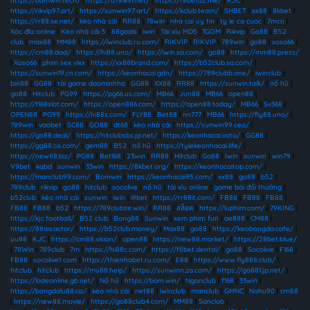
https://bomwin.tech/
|
https://b78win.net/
|
https://f8beta2.me/
|
KJC
|
https://rikvip97.art/
|
https://sunwin97.art/
|
https://kclub.team/
|
SHBET
|
xx88
|
8kbet
|
https://rr88.se.net/
|
kèo nhà cái
|
RR88
|
78win
|
nha cai uy tin
|
ty le ca cuoc
|
7mcn
|
Xóc đĩa online
|
Kèo nhà cái 5
|
88goals
|
iwin
|
Tài xỉu MD5
|
1GOM
|
Rikvip
|
Go88
|
B52
club
|
max88
|
MM88
|
https://iwinclub.ru.com/
|
RIKVIP
|
RIKVIP
|
789win
|
go88
|
xoso66
|
https://cm88.dad/
|
https://hi88.uno/
|
https://iwin.sa.com/
|
go88
|
https://mm88.press/
|
Xoso66
|
phim sex vlxx
|
https://xx88brand.com/
|
https://b52club.sa.com/
|
https://sunwin19.cn.com/
|
https://keonhacai.gdn/
|
https://789clubb.one/
|
iwinclub
|
bin88
|
GG88
|
tải game daominhha
|
GG88
|
XX88
|
RR88
|
https://sunwin.talk/
|
nổ hũ
|
go88
|
Hitclub
|
PG99
|
https://pg66.us.com/
|
MB66
|
Jun88
|
MB66
|
open88
|
https://f168slot.com/
|
https://open886.com/
|
https://open88.today/
|
MB66
|
Sv368
|
OPEN88
|
PG99
|
https://hi88s.com/
|
FLY88
|
Bet88
|
nn777
|
MB66
|
https://fly88.uno/
|
789win
|
vaobet
|
SC88
|
GO88
|
dt68
|
kèo nhà cái
|
https://sunwin99.ceo/
|
https://go88.deal/
|
https://hitclubsbs.jp.net/
|
https://keonhacai.voto/
|
GG88
|
https://gg88.co.com/
|
gem88
|
B52
|
nổ hũ
|
https://tylekeonhacai.life/
|
https://new88.biz/
|
PG88
|
Bet168
|
23win
|
RR88
|
Hitclub
|
Go88
|
Iwin
|
sunwin
|
win79
|
V9bet
|
kqbd
|
sunwin
|
33win
|
https://8kbet.org/
|
https://keonhacaitop.com/
|
https://manclub99.com/
|
Bomwin
|
https://keonhacai95.com/
|
xx88
|
go88
|
b52
|
789club
|
rikvip
|
go88
|
hitclub
|
socolive
|
nổ hũ
|
tài xỉu online
|
game bài đổi thưởng
|
b52club
|
kèo nhà cái
|
sunwin
|
iwin
|
i9bet
|
https://rr88it.com/
|
FB88
|
FB88
|
FB88
|
FB88
|
FB88
|
b52
|
https://789clubze.win/
|
RR88
|
สล็อต
|
https://luphim.com/
|
79KING
|
https://kjc.football/
|
B52 club
|
Bong88
|
Sunwin
|
xem phim fun
|
ae888
|
CM88
|
https://88aa.actor/
|
https://b52club.money/
|
Max88
|
go88
|
https://keobongda.cafe/
|
uu88
|
KJC
|
https://cm88.vision/
|
open88
|
https://new88.market/
|
https://28bet.blue/
|
78Win
|
789club
|
7m
|
https://hi88c.com/
|
https://f8bet.dental/
|
go88
|
Socolive
|
F168
|
FB88
|
socolive1 com
|
https://thienhabet.ru.com/
|
E88
|
https://www.fly888.club/
|
hitclub
|
hitclub
|
https://mu88.help/
|
https://sunwinn.za.com/
|
https://go881.jp.net/
|
https://lodeonline.gb.net/
|
Nổ hũ
|
https://bom.win/
|
Ngonclub
|
f168
|
33win
|
https://bongdalu88.co/
|
kèo nhà cái
|
net88
|
iwinclub
|
manclub
|
GMNC
|
Nohu90
|
cm88
|
https://new88.movie/
|
https://go88club4.com/
|
MM88
|
Sanclub
|