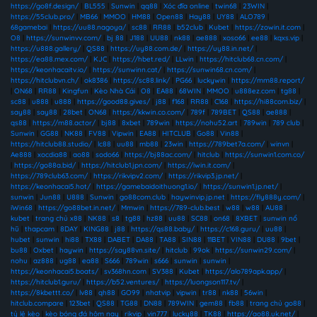
https://go8f.design/
|
BL555
|
Sunwin
|
qq88
|
Xóc đĩa online
|
twin68
|
23WIN
|
https://55club.pro/
|
MB66
|
MMOO
|
HM88
|
Open88
|
Hay88
|
UY88
|
ALO789
|
68gamebai
|
https://uu88.nagoya/
|
sc88
|
RR88
|
b52club
|
Kubet
|
https://zowin.it.com
|
O8
|
https://sunwinvv.com/
|
bj 88
|
J188
|
UU88
|
nk88
|
ae888
|
xoso66
|
ee88
|
kqxs.vip
|
https://u888.gallery/
|
QS88
|
https://uy88.com.de/
|
https://uy88.in.net/
|
https://ea88.mex.com/
|
KJC
|
https://hbet.red/
|
LLwin
|
https://hitclub68.cn.com/
|
https://keonhacaitv.io/
|
https://sunwinn.cat/
|
https://sunwin68.cn.com/
|
https://hitclubvn.ch/
|
ok8386
|
https://sc88.link/
|
PG66
|
luckywin
|
https://mm88.report/
|
ON68
|
RR88
|
Kingfun
|
Kèo Nhà Cái
|
O8
|
EA88
|
68WIN
|
MMOO
|
u888ez.com
|
tg88
|
sc88
|
u888
|
u888
|
https://good88.gives/
|
j88
|
f168
|
RR88
|
C168
|
https://hi88com.biz/
|
say88
|
say88
|
28bet
|
ON68
|
https://kkwin.co.com/
|
789f
|
789BET
|
QS88
|
ae888
|
qs88
|
https://m88.actor/
|
bj88
|
8xbet
|
789win
|
https://nohu52.art
|
789win
|
789 club
|
Sunwin
|
GG88
|
NK88
|
FV88
|
Vipwin
|
EA88
|
HITCLUB
|
Go88
|
Vin88
|
https://hitclub88.studio/
|
lc88
|
uu88
|
mb88
|
23win
|
https://789bet7a.com/
|
winvn
|
Ae888
|
xocdia88
|
ao88
|
sodo66
|
https://bj88ac.com/
|
hitclub
|
https://sunwin1.com.co/
|
https://go88a.bid/
|
https://hitclub1.jpn.com/
|
https://iwin.it.com/
|
https://789club63.com/
|
https://rikvipv2.com/
|
https://rikvip3.jp.net/
|
https://keonhacai5.hot/
|
https://gamebaidoithuong1.io/
|
https://sunwin1.jp.net/
|
sunwin
|
Jun88
|
U888
|
Sunwin
|
go88com.club
|
haywinvip.jp.net
|
https://fly888y.com/
|
iWin68
|
https://go88bet.in.net/
|
Mmwin
|
https://789-club.best
|
w88
|
w88
|
AU88
|
kubet
|
trang chủ x88
|
NK88
|
s8
|
tg88
|
hz88
|
uu88
|
SC88
|
on68
|
8XBET
|
sunwin nổ
hũ
|
thapcam
|
8DAY
|
KING88
|
j88
|
https://qs88.baby/
|
https://c168.guru/
|
uu88
|
hubet
|
sunwin
|
hi88
|
TX88
|
DABET
|
DA88
|
TA88
|
SIN88
|
11BET
|
VIN88
|
DU88
|
9bet
|
bu88
|
Oxbet
|
haywin
|
https://say88vn.site/
|
hitclub
|
99ok
|
https://sunwin29.com/
|
nohu
|
az888
|
ug88
|
ea88
|
S666
|
789win
|
s666
|
sunwin
|
sunwin
|
https://keonhacai5.boats/
|
sv368hn.com
|
SV388
|
Kubet
|
https://alo789apk.app/
|
https://hitclub1.guru/
|
https://b52.ventures/
|
https://luongson117.tv/
|
https://8kbettt.co/
|
lv88
|
qh88
|
GO99
|
nhatvip
|
vipwin
|
tr88
|
nk88
|
56win
|
hitclub.compare
|
123bet
|
QS88
|
TG88
|
DN88
|
789WIN
|
gem88
|
fb88
|
trang chủ go88
|
tỷ lệ kèo
|
kèo bóng đá hôm nay
|
rikvip
|
vin777
|
lucky88
|
TK88
|
https://ao88.uk.net/
|