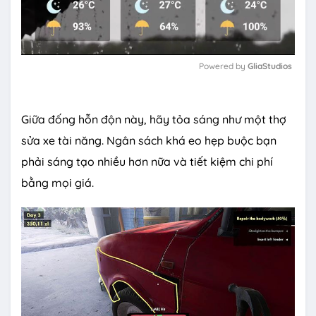
Powered by 
GliaStudios
M
u
Giữa đống hỗn độn này, hãy tỏa sáng như một thợ
t
e
sửa xe tài năng. Ngân sách khá eo hẹp buộc bạn
phải sáng tạo nhiều hơn nữa và tiết kiệm chi phí
bằng mọi giá.