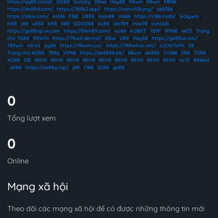
https://qq88.social/
|
GO88
|
Suncity
|
88aa
|
Hay88
|
98win
|
98win
|
MB66
|
https://dn88vl.com/
|
https://789k2.app/
|
https://nohu90k.org/
|
ok8386
|
https://s8ax.com/
|
mb66
|
F168
|
U888
|
man88
|
mb66
|
https://c168.mobi/
|
luckywin
|
hi88
|
j88
|
u888
|
lc88
|
X88
|
GOOD88
|
au88
|
alo789
|
max79
|
sonclub
|
https://go88vip.uk.com
|
https://88m89.com/
|
luck8
|
KUBET
|
789F
|
RR88
|
kk55
|
Trang
chủ TG88
|
98WIN
|
https://78win.dental/
|
88xx
|
U88
|
Hay88
|
https://go88ca.win/
|
789win
|
nổ hũ
|
pg88
|
https://78winn.co/
|
https://789winss.net/
|
LUCKYWIN
|
S8
|
Trang chủ AO88
|
789p
|
VIP66
|
https://ae8888.lat/
|
68win
|
ae888
|
CV666
|
X88
|
TG88
|
AO88
|
O8
|
69VN
|
69VN
|
69VN
|
69VN
|
69VN
|
69VN
|
69VN
|
69VN
|
69VN
|
ric79
|
88kbet
|
qh88
|
https://ao88y.top/
|
j88
|
C168
|
SC88
|
go88
|
0
Tổng lượt xem
0
Online
Mạng xã hội
Theo dõi các mạng xã hội để có được những thông tin mới