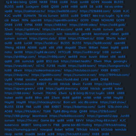
|
tỷ lệ kèo bóng
|
QS88
|
NK88
|
TR88
|
UU88
|
7club
|
sun88
|
GO99
|
Xoso66
|
BL555
|
BL555
|
ao88
|
Luckywin
|
EA88
|
QS88
|
jw88
|
ml88
|
qs88
|
S8
|
sc88
|
tai xiu online
|
vip88
|
https://cakhiatvzz.tv/
|
https://ee8838.com/
|
https://123b888.com/
|
GG88
|
KJC
|
KJC
|
ww88
|
SUNWIN
|
Tài xỉu Sunwin
|
bl555
|
uu88
|
SHBET
|
kèo trực tuyến
|
tỷ lệ nhà
cái
|
8kbet
|
789k
|
open88
|
https://open88v.online/
|
GO99
|
ON68
|
NOHU90
|
GO99
|
DN88
|
LV88
|
VIP66
|
XX88
|
https://lv88.ltd/
|
https://dh88.video/
|
https://sx88.gold/
|
32win
|
https://qs881.ink/
|
https://ev99.eu.com/
|
qh88
|
x88
|
mu88
|
sunwin
|
go88
|
rikbet
|
https://keonhacaivnic.com/
|
iwin
|
taixiu88.io
|
gem88
|
keonhacai
|
rikbet
|
go88
|
sunwin
|
sunwin
|
https://gmnc.club/
|
EE88
|
https://123bett.io/
|
EE88
|
33WIN
|
kubet
|
au88
|
au88
|
Luck8
|
https://luck8.so/
|
BL555
|
BL555
|
https://kp88.social/
|
open88
|
79king
|
AE888
|
AE888
|
uy88
|
x88
|
z188
|
daga88
|
33win
|
188bet
|
fabet
|
big88
|
go88
|
nohu
|
bet88
|
https://uy88.de.com/
|
HITCLUB
|
https://uu88n.org/
|
tr88
|
sunwin
|
https://qh88kyc.com/
|
https://rr886j.com/
|
ae888
|
mcw
|
kuwin
|
88bet
|
x88
|
ao88
|
qq88
|
J88
|
sumclub
|
go88
|
B52 club
|
https://shbet.health/
|
33win
|
99ok
|
gavangtv
|
https://vnew88.net/
|
nổ hũ
|
FLY88
|
mu88
|
https://qs88.team/
|
https://luongsontv.llc/
|
hz88
|
68win
|
https://soikeonhacai.one/
|
https://hitcluba.cn.com/
|
XX88
|
8XBET
|
https://rikvip.mx/
|
https://go88hv.com/
|
https://sunwinn.in.net/
|
http://7899club.com/
|
Uy88
|
VN168
|
socolive
|
xocdia88
|
https://luck8.dad
|
LV88
|
ao88
|
DN88
|
https://58win.autos/
|
8XBET
|
Fun88
|
Hitclub
|
68win
|
Fun88
|
https://qs88.free/
|
https://vipwin.green/
|
rr88
|
https://gg88.directory
|
GG88
|
hitclub
|
gem88
|
kubet
|
https://c168.zone/
|
Sunwin
|
79KING
|
23win
|
tỷ lệ bóng đá trực tuyến
|
U888
|
U888
|
hubet
|
ee88
|
ao88
|
88vv
|
x88
|
23win
|
dn88
|
ga888
|
vn168
|
vn168
|
vn168
|
Hay88
|
Hay88
|
Hay88
|
https://nhacaiuytin.ro/
|
Bom win
|
xóc đĩa online
|
https://ok9.show/
|
BL555
|
EE88
|
f168
|
uu88
|
c168
|
8XBET
|
https://8xbettaz.com/
|
Go99
|
123b chính chủ
|
AO88
|
https://91clubb.in/
|
TG88
|
Tg88 đăng nhập
|
Qh88
|
https://123b3.com/
|
http://c168.giving/
|
keonhacai
|
https://hello88a.co.com/
|
https://gameb52.app
|
Jun88
|
sunwin
|
https://7m.vin/
|
Game Bài
|
qs88
|
vn88
|
88VV
|
https://hay-88.in.net/
|
KJC
|
kubetvi.co
|
8KBET
|
lương sơn tv
|
F168
|
game bài đổi thưởng
|
https://789club1.today
|
https://sunwing.jp.net/
|
nowgoal
|
8xbet
|
WE88
|
789club
|
hitclub
|
b52club
|
iwinclub
|
rikvip
|
net88
|
max88
|
bin88
|
sc88
|
https://hitclub9.it.com/
|
XX88
|
dn88
|