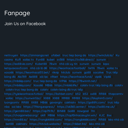
Fanpage
Join Us on Facebook
nettruyen
|
https://zinmanga.net
|
ufabet
|
truc tiep bong da
|
https://iwinclub.la/
|
Ku
casino
|
Ku11
|
xoilac tv
|
Fun88
|
kubet
|
sv388
|
https://sv368.direct/
|
sunwin
|
https://ee88vie.com/
|
Kubet88
|
78win
|
nhà cái uy tín
|
sunwin
|
sunwin
|
kqxs
ketquaxoso3.com
|
nhà cái lô đề
|
https://keonhacai.football/
|
IWIN
|
78win
|
xoilac tv
|
xoso66
|
https://keonhacai55.bet/
|
rikvip
|
hitclub
|
sunwin
|
go88
|
socolive
|
Trực tiếp
bóng đá
|
Alo789
|
Ae888
|
xôi lạc
|
v9bet
|
https://keonhacai.fund/
|
vip66
|
Vip66
|
https://mb66p.com/
|
truc tiep bong da
|
VIP66
|
https://78winnh.net/
|
https://mb66q.com/
|
Xoso66
|
MB66
|
https://mb66.life/
|
colatv trực tiếp bóng đá
|
colatv
|
colatv truc tiep bong da
|
colatv
|
colatv bóng đá trực tiếp
|
https://tylekeonhacai.futbol/
|
https://bshbet.com/
|
b52
|
b52
|
xx88
|
RR88
|
thapcamtv
|
xoilac
|
https://sunwin1.bz/
|
XX88
|
XX88
|
MM88
|
MM88
|
https://bluphim5.com/
|
luongsontv
|
RR88
|
XX88
|
MB66
|
gavangtv
|
cakhiatv
|
https://go88fc.com/
|
trực tiếp
nba
|
soi kèo
|
https://79king.express/
|
https://ok365.center/
|
https://xx88.me.uk/
|
https://gem88.bar/
|
https://vip79.fit/
|
BIN88
|
Go88
|
nowgoal
|
7m
|
https://choigamebai.org/
|
ok9
|
MB66
|
https://top10nhacaiuytin.win/
|
KJC
|
8xx
|
https://mm88.io/
|
https://rongbk888.com/
|
https://rongbk666.com/
|
RR88
|
kèo nhà cái
|
bet88
|
cakhiatv
|
https://hitclub.website/
|
https://rikbet.ltd/
|
kèo nhà cái
|