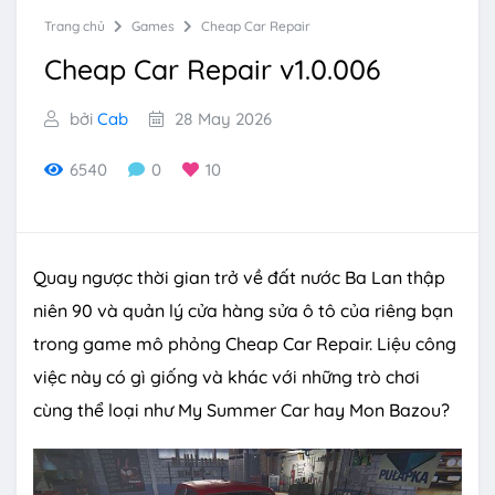
Trang chủ
Games
Cheap Car Repair
Cheap Car Repair v1.0.006
bởi
Cab
28 May 2026
6540
0
10
Quay ngược thời gian trở về đất nước Ba Lan thập
niên 90 và quản lý cửa hàng sửa ô tô của riêng bạn
trong game mô phỏng Cheap Car Repair. Liệu công
việc này có gì giống và khác với những trò chơi
cùng thể loại như My Summer Car hay Mon Bazou?