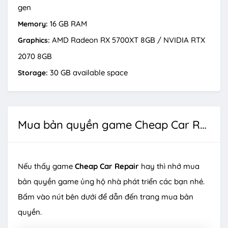
gen
16 GB RAM
Memory:
AMD Radeon RX 5700XT 8GB / NVIDIA RTX
Graphics:
2070 8GB
30 GB available space
Storage:
Mua bản quyền game Cheap Car Repair
Nếu thấy game
Cheap Car Repair
hay thì nhớ mua
bản quyền game ủng hộ nhà phát triển các bạn nhé.
Bấm vào nút bên dưới để dẫn đến trang mua bản
quyền.