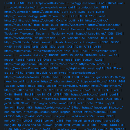
DN88
|
OPEN88
|
C168
|
https://xx88.uk.com/
|
https://gg88se.com/
|
PG66
|
88kbet
|
uu88
|
https://lc88.website/
|
https://vipwin.luxury/
|
au88
|
grandpashabet
|
EE88
|
https://88i.mobile/
|
https://88m.ae.org/
|
88M
|
88M
|
AO88
|
88M
|
Luck8
|
https://88aa.technology
|
jw88
|
98Win
|
TG88
|
DH88
|
AO88
|
123B
|
Luck8
|
https://dn88s.net/
|
https://go8.onl/
|
OKWIN
|
ao88
|
x88
|
https://ao88.cx/
|
https://nk88.select/
|
tr88
|
nk88
|
uu88
|
https://vsbet.love/
|
https://soikeo.jpn.com/
|
https://gamebai.ae.org/
|
23win
|
GG88
|
LLWIN
|
Tieulamtv
|
Tieulamtv
|
Tieulamtv
|
Tieulamtv
|
Tieulamtv
|
Tieulamtv
|
Tieulamtv
|
vu88
|
https://hitclub88.net/
|
C168
|
S666
|
https://s666.holiday/
|
đá gà trực tiếp
|
RR99
|
Vaidebet
|
S8
|
socolive
|
tk88
|
S8
|
https://fv88.food/
|
86bet
|
sunwin
|
hitclub
|
Luongsontv
|
Luongsontv
|
EE88
|
BL555
|
KK55
|
KK55
|
S666
|
s666
|
vip66
|
123b
|
ee88
|
XX8
|
AD88
|
UY88
|
UY88
|
https://s88.za.com/
|
https://hz88site.com
|
123b
|
sv388
|
qs88
|
https://vsbet.link/
|
onbet
|
https://febetvip.it.com/
|
RIKVIP
|
HITCLUB
|
GO88
|
SUNWIN
|
fabet
|
net88
|
mubet
|
AE888
|
AE888
|
o8
|
ON68
|
sunwin
|
uu88
|
88M
|
Sunwin
|
KO66
|
https://alahlyg.sa.com/
|
789win
|
https://on686.com/
|
https://on683.com/
|
F8BET
|
https://keonhacai5.com/
|
s666
|
ok8386
|
https://tylekeo88s.com/
|
qq88
|
c168
|
33win
|
BET88
|
nổ hũ
|
onbet
|
b52club
|
QS88
|
FV88
|
https://xoilac.movie/
|
https://rakhoitv.network/
|
alo789
|
GG88
|
Go88
|
LC88
|
789bet.tv
|
game bài đổi thưởng
|
kèo nhà cái 5
|
Luckywin
|
https://mobamonster.com/
|
https://on68i.com/
|
PG99
|
PG88
|
BET88
|
123bet
|
go88
|
go88
|
789bet
|
https://kubet773.com/
|
https://kubetqw.com/
|
https://mu886.pizza/
|
F168
|
ok8386
|
LX88
|
lương sơn tv
|
SV66
|
NK88
|
Luck8
|
Luck8
|
DN88
|
Bet88
|
Bet88
|
new88
|
O8
|
cf789
|
f168
|
https://on68c.com/
|
cm88
|
Jun88
|
JW88
|
cm88
|
F168
|
on68
|
https://taixiuonline.direct
|
w88
|
rikvip
|
HZ88
|
LX88
|
u888
|
jw88
|
lv88
|
98win
|
ml88.vegas
|
VIP66
|
mv66
|
ml88
|
luck8
|
S666
|
789bet
|
qq88
|
Sunwin
|
8kbet
|
MK8
|
https://cakhiatv.express/
|
39bet
|
https://nhacaiuytin88.ae.org/
|
nohu90 com
|
https://go88club.ru.com/
|
kingfun
|
thabet
|
https://kqbd.mx
|
PG88
|
ok8386
|
https://cakhiatv365.com/
|
nowgoal
|
https://keonhacai5.ru.com/
|
EE88
|
nohu90
|
7m
|
LUCK8
|
NK88
|
sunwin
|
u888
|
kèo nhà cái
|
tỷ lệ cá cược
|
trang cá độ
bóng đá
|
tỷ lệ kèo nhà cái
|
sunwin
|
go88
|
cf68
|
cm88
|
u888
|
u888
|
qh88
|
KUBET88
|
UU88
|
https://on682.com/
|
Na99
|
https://llwin.you/
|
https://gg88.you/
|
BJ88
|
SV888
|